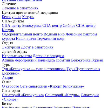
Лечение
Лечение в санаториях
Центры превентивной медицины
Белокуриха
Катунь
СПА-центры
СПА-центр Белокуриха
СПА-центр Сибирь
СПА-центр
Катунь
Оздоровительный центр Водный мир
Лечебные факторы
курорта
Наши врачи
Термальная вода
Отдых
Экскурсии
Досуг в санаториях
Детский отдых
Игровые комнаты
Детские площадки
Афиша мероприятий
Календарь событий
Белокуриха Горная
Туры
Тур «Белокуриха — сила источников»
Тур «Путешествие к
здоровью»
Акции
О нас
О курорте
Сеть санаториев «Курорт Белокуриха»
Санатории
Санаторий «Белокуриха»
Санаторий «Катунь»
Санаторий
«Сибирь»
Бизнес
Конференц-залы в Белокурихе
Реквизиты
Партнерам