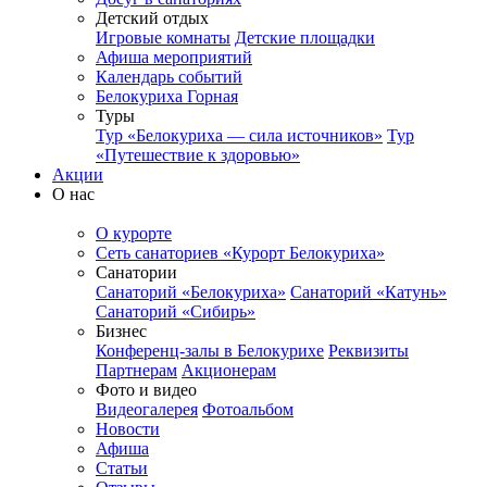
Детский отдых
Игровые комнаты
Детские площадки
Афиша мероприятий
Календарь событий
Белокуриха Горная
Туры
Тур «Белокуриха — сила источников»
Тур
«Путешествие к здоровью»
Акции
О нас
О курорте
Сеть санаториев «Курорт Белокуриха»
Санатории
Санаторий «Белокуриха»
Санаторий «Катунь»
Санаторий «Сибирь»
Бизнес
Конференц-залы в Белокурихе
Реквизиты
Партнерам
Акционерам
Фото и видео
Видеогалерея
Фотоальбом
Новости
Афиша
Статьи