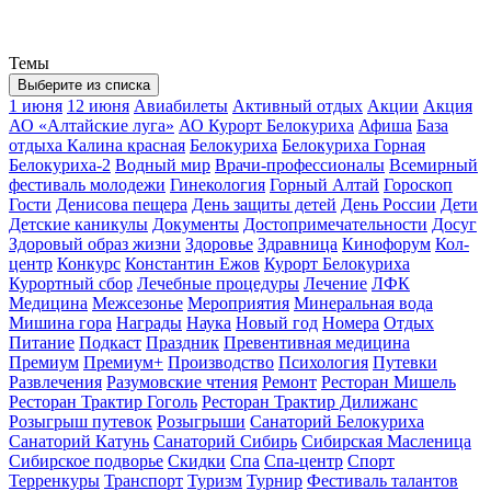
Темы
Выберите из списка
1 июня
12 июня
Авиабилеты
Активный отдых
Акции
Акция
АО «Алтайские луга»
АО Курорт Белокуриха
Афиша
База
отдыха Калина красная
Белокуриха
Белокуриха Горная
Белокуриха-2
Водный мир
Врачи-профессионалы
Всемирный
фестиваль молодежи
Гинекология
Горный Алтай
Гороскоп
Гости
Денисова пещера
День защиты детей
День России
Дети
Детские каникулы
Документы
Достопримечательности
Досуг
Здоровый образ жизни
Здоровье
Здравница
Кинофорум
Кол-
центр
Конкурс
Константин Ежов
Курорт Белокуриха
Курортный сбор
Лечебные процедуры
Лечение
ЛФК
Медицина
Межсезонье
Мероприятия
Минеральная вода
Мишина гора
Награды
Наука
Новый год
Номера
Отдых
Питание
Подкаст
Праздник
Превентивная медицина
Премиум
Премиум+
Производство
Психология
Путевки
Развлечения
Разумовские чтения
Ремонт
Ресторан Мишель
Ресторан Трактир Гоголь
Ресторан Трактир Дилижанс
Розыгрыш путевок
Розыгрыши
Санаторий Белокуриха
Санаторий Катунь
Санаторий Сибирь
Сибирская Масленица
Сибирское подворье
Скидки
Спа
Спа-центр
Спорт
Терренкуры
Транспорт
Туризм
Турнир
Фестиваль талантов