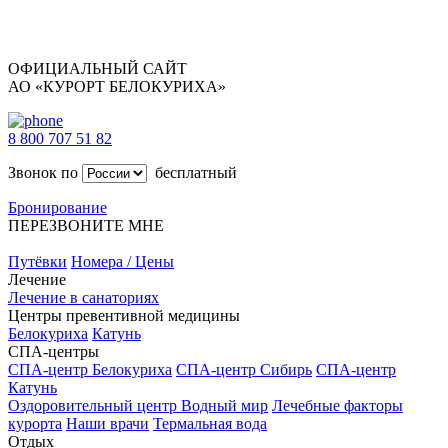
ОФИЦИАЛЬНЫЙ САЙТ
АО «КУРОРТ БЕЛОКУРИХА»
8 800 707 51 82
Звонок по
бесплатный
Бронирование
ПЕРЕЗВОНИТЕ МНЕ
Путёвки
Номера / Цены
Лечение
Лечение в санаториях
Центры превентивной медицины
Белокуриха
Катунь
СПА-центры
СПА-центр Белокуриха
СПА-центр Сибирь
СПА-центр
Катунь
Оздоровительный центр Водный мир
Лечебные факторы
курорта
Наши врачи
Термальная вода
Отдых