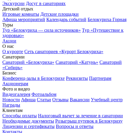
Экскурсии
Досуг в санаториях
Детский отдых
Игровые комнаты
Детские площадки
Афиша мероприятий
Календарь событий
Белокуриха Горная
Туры
Тур «Белокуриха — сила источников»
Тур «Путешествие к
здоровью»
Акции
О нас
О курорте
Сеть санаториев «Курорт Белокуриха»
Санатории
Санаторий «Белокуриха»
Санаторий «Катунь»
Санаторий
«Сибирь»
Бизнес
Конференц-залы в Белокурихе
Реквизиты
Партнерам
Акционерам
Фото и видео
Видеогалерея
Фотоальбом
Новости
Афиша
Статьи
Отзывы
Вакансии
Учебный центр
Награды
Клиентам
Способы оплаты
Налоговый вычет за лечение в санатории
Необходимые документы
Розыгрыш путевок в Белокуриху
Лицензии и сертификаты
Вопросы и ответы
Контакты