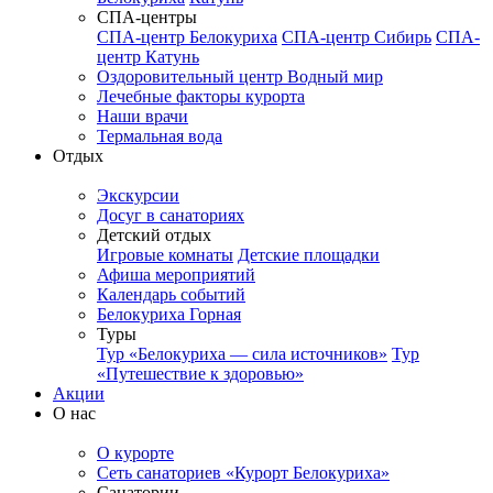
СПА-центры
СПА-центр Белокуриха
СПА-центр Сибирь
СПА-
центр Катунь
Оздоровительный центр Водный мир
Лечебные факторы курорта
Наши врачи
Термальная вода
Отдых
Экскурсии
Досуг в санаториях
Детский отдых
Игровые комнаты
Детские площадки
Афиша мероприятий
Календарь событий
Белокуриха Горная
Туры
Тур «Белокуриха — сила источников»
Тур
«Путешествие к здоровью»
Акции
О нас
О курорте
Сеть санаториев «Курорт Белокуриха»
Санатории