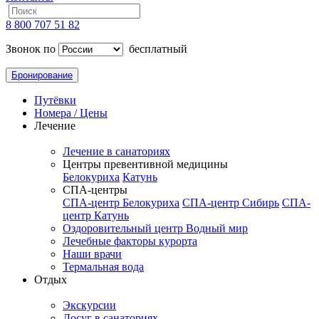
8 800 707 51 82
Звонок по
бесплатный
Бронирование
Путёвки
Номера / Цены
Лечение
Лечение в санаториях
Центры превентивной медицины
Белокуриха
Катунь
СПА-центры
СПА-центр Белокуриха
СПА-центр Сибирь
СПА-
центр Катунь
Оздоровительный центр Водный мир
Лечебные факторы курорта
Наши врачи
Термальная вода
Отдых
Экскурсии
Досуг в санаториях