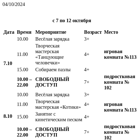
04/10/2024
с 7
по 12 октября
Дата
Время
Мероприятие
Возраст
Место
10.00
Весёлая зарядка
3+
Творческая
мастерская
игровая
11.00
4+
«Танцующие
комната №113
человечки»
7.10
15.00
Собираем пазлы
4+
подростковая
10.00 –
СВОБОДНЫЙ
7+
комната №
22.00
ДОСТУП
102
10.00
Весёлая зарядка
3+
Творческая
11.00
4+
игровая
мастерская «Котики»
комната №113
Занятие с
8.10
15.00
4+
кинетическим песком
подростковая
10.00 –
СВОБОДНЫЙ
7+
комната №
22.00
ДОСТУП
102