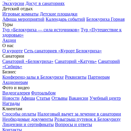
Экскурсии
Досуг в санаториях
Детский отдых
Игровые комнаты
Детские площадки
Афиша мероприятий
Календарь событий
Белокуриха Горная
Туры
Тур «Белокуриха — сила источников»
Тур «Путешествие к
здоровью»
Акции
О нас
О курорте
Сеть санаториев «Курорт Белокуриха»
Санатории
Санаторий «Белокуриха»
Санаторий «Катунь»
Санаторий
«Сибирь»
Бизнес
Конференц-залы в Белокурихе
Реквизиты
Партнерам
Акционерам
Фото и видео
Видеогалерея
Фотоальбом
Новости
Афиша
Статьи
Отзывы
Вакансии
Учебный центр
Награды
Клиентам
Способы оплаты
Налоговый вычет за лечение в санатории
Необходимые документы
Розыгрыш путевок в Белокуриху
Лицензии и сертификаты
Вопросы и ответы
Контакты