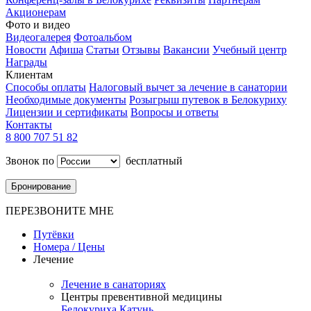
Акционерам
Фото и видео
Видеогалерея
Фотоальбом
Новости
Афиша
Статьи
Отзывы
Вакансии
Учебный центр
Награды
Клиентам
Способы оплаты
Налоговый вычет за лечение в санатории
Необходимые документы
Розыгрыш путевок в Белокуриху
Лицензии и сертификаты
Вопросы и ответы
Контакты
8 800 707 51 82
Звонок по
бесплатный
Бронирование
ПЕРЕЗВОНИТЕ МНЕ
Путёвки
Номера / Цены
Лечение
Лечение в санаториях
Центры превентивной медицины
Белокуриха
Катунь