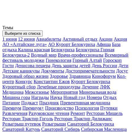
Темы
Выберите из списка
1 июня
12 июня
Авиабилеты
Активный отдых
Акции
Акция
АО «Алтайские луга»
АО Курорт Белокуриха
Афиша
База
отдыха Калина красная
Белокуриха
Белокуриха Горная
Белокуриха-2
Водный мир
Врачи-профессионалы
Всемирный
фестиваль молодежи
Гинекология
Горный Алтай
Гороскоп
Гости
Денисова пещера
День защиты детей
День России
Дети
Детские каникулы
Документы
Достопримечательности
Досуг
Здоровый образ жизни
Здоровье
Здравница
Кинофорум
Кол-
центр
Конкурс
Константин Ежов
Курорт Белокуриха
Курортный сбор
Лечебные процедуры
Лечение
ЛФК
Медицина
Межсезонье
Мероприятия
Минеральная вода
Мишина гора
Награды
Наука
Новый год
Номера
Отдых
Питание
Подкаст
Праздник
Превентивная медицина
Премиум
Премиум+
Производство
Психология
Путевки
Развлечения
Разумовские чтения
Ремонт
Ресторан Мишель
Ресторан Трактир Гоголь
Ресторан Трактир Дилижанс
Розыгрыш путевок
Розыгрыши
Санаторий Белокуриха
Санаторий Катунь
Санаторий Сибирь
Сибирская Масленица