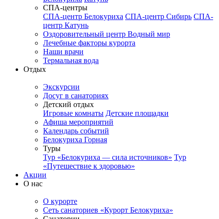
СПА-центры
СПА-центр Белокуриха
СПА-центр Сибирь
СПА-
центр Катунь
Оздоровительный центр Водный мир
Лечебные факторы курорта
Наши врачи
Термальная вода
Отдых
Экскурсии
Досуг в санаториях
Детский отдых
Игровые комнаты
Детские площадки
Афиша мероприятий
Календарь событий
Белокуриха Горная
Туры
Тур «Белокуриха — сила источников»
Тур
«Путешествие к здоровью»
Акции
О нас
О курорте
Сеть санаториев «Курорт Белокуриха»
Санатории