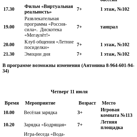
Фильм «Виртуальная
17.30
7+
1 этаж, №102
реальность»
Развлекательная
программа «Россия-
19.00
7+
танцзал
сила». Дискотека
«Мегаулёт!»
Клуб общения «Летние
20.00
7+
1 этаж, №102
посиделки»
21.30
Эмоции дня
7+
1 этаж, №102
В программе возможны изменения (Антонина 8-964-601-94-
34)
Четверг
11 июля
Время
Мероприятие
Возраст
Место
Игровая
10.00
Весёлая зарядка
3+
комната №113
Летняя
10.20
Зарядка «Бодрящая»
7+
площадка
Игра-беседа «Вода-