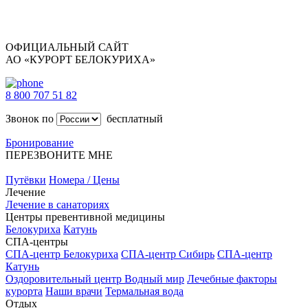
ОФИЦИАЛЬНЫЙ САЙТ
АО «КУРОРТ БЕЛОКУРИХА»
8 800 707 51 82
Звонок по
бесплатный
Бронирование
ПЕРЕЗВОНИТЕ МНЕ
Путёвки
Номера / Цены
Лечение
Лечение в санаториях
Центры превентивной медицины
Белокуриха
Катунь
СПА-центры
СПА-центр Белокуриха
СПА-центр Сибирь
СПА-центр
Катунь
Оздоровительный центр Водный мир
Лечебные факторы
курорта
Наши врачи
Термальная вода
Отдых