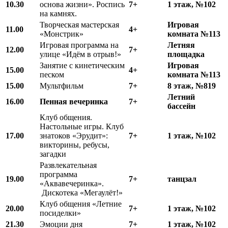
10.30
основа жизни». Роспись
7+
1 этаж, №102
на камнях.
Творческая мастерская
Игровая
11.00
4+
«Монстрик»
комната №113
Игровая программа на
Летняя
12.00
7+
улице «Идём в отрыв!»
площадка
Занятие с кинетическим
Игровая
15.00
4+
песком
комната №113
15.00
Мультфильм
7+
8 этаж, №819
Летний
16.00
Пенная вечеринка
7+
бассейн
Клуб общения.
Настольные игры. Клуб
17.00
знатоков «Эрудит»:
7+
1 этаж, №102
викторины, ребусы,
загадки
Развлекательная
программа
19.00
7+
танцзал
«Аквавечеринка».
Дискотека «Мегаулёт!»
Клуб общения «Летние
20.00
7+
1 этаж, №102
посиделки»
21.30
Эмоции дня
7+
1 этаж, №102