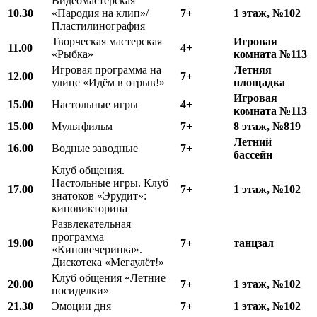
Видеомастерская
10.30
«Пародия на клип»/
7+
1 этаж, №102
Пластилинография
Творческая мастерская
Игровая
11.00
4+
«Рыбка»
комната №113
Игровая программа на
Летняя
12.00
7+
улице «Идём в отрыв!»
площадка
Игровая
15.00
Настольные игры
4+
комната №113
15.00
Мультфильм
7+
8 этаж, №819
Летний
16.00
Водные заводные
7+
бассейн
Клуб общения.
Настольные игры. Клуб
17.00
7+
1 этаж, №102
знатоков «Эрудит»:
киновикторина
Развлекательная
программа
19.00
7+
танцзал
«Киновечеринка».
Дискотека «Мегаулёт!»
Клуб общения «Летние
20.00
7+
1 этаж, №102
посиделки»
21.30
Эмоции дня
7+
1 этаж, №102