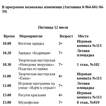
В программе возможны изменения (Антонина 8-964-601-94-
34)
Пятница
12 июля
Время
Мероприятие
Возраст
Место
Игровая
10.00
Весёлая зарядка
3+
комната №113
Летняя
10.20
Зарядка «Бодрящая»
7+
площадка
Творческая мастерская
10.30
«Неведома зверушка».
7+
1 этаж, №102
Поделка из пряжи
Творческая мастерская
Игровая
11.00
4+
«Ёжик»
комната №113
Игровая программа на
Летняя
12.00
7+
улице «Идём в отрыв!»
площадка
Игровая
15.00
Рисуем красками
4+
комната №113
15.00
Мультфильм
7+
8 этаж, №819