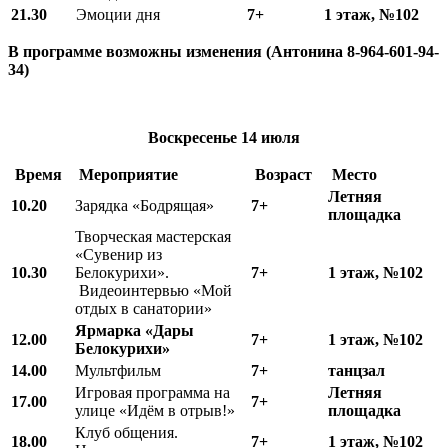
21.30
Эмоции дня
7+
1 этаж, №102
В программе возможны изменения (Антонина 8-964-601-94-
34)
Воскресенье
14 июля
Время
Мероприятие
Возраст
Место
Летняя
10.20
Зарядка «Бодрящая»
7+
площадка
Творческая мастерская
«Сувенир из
10.30
Белокурихи».
7+
1 этаж, №102
Видеоинтервью «Мой
отдых в санатории»
Ярмарка «Дары
12.00
7+
1 этаж, №102
Белокурихи»
14.00
Мультфильм
7+
танцзал
Игровая программа на
Летняя
17.00
7+
улице «Идём в отрыв!»
площадка
Клуб общения.
18.00
7+
1 этаж, №102