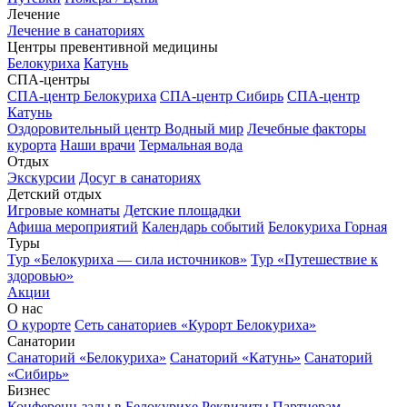
Лечение
Лечение в санаториях
Центры превентивной медицины
Белокуриха
Катунь
СПА-центры
СПА-центр Белокуриха
СПА-центр Сибирь
СПА-центр
Катунь
Оздоровительный центр Водный мир
Лечебные факторы
курорта
Наши врачи
Термальная вода
Отдых
Экскурсии
Досуг в санаториях
Детский отдых
Игровые комнаты
Детские площадки
Афиша мероприятий
Календарь событий
Белокуриха Горная
Туры
Тур «Белокуриха — сила источников»
Тур «Путешествие к
здоровью»
Акции
О нас
О курорте
Сеть санаториев «Курорт Белокуриха»
Санатории
Санаторий «Белокуриха»
Санаторий «Катунь»
Санаторий
«Сибирь»
Бизнес
Конференц-залы в Белокурихе
Реквизиты
Партнерам