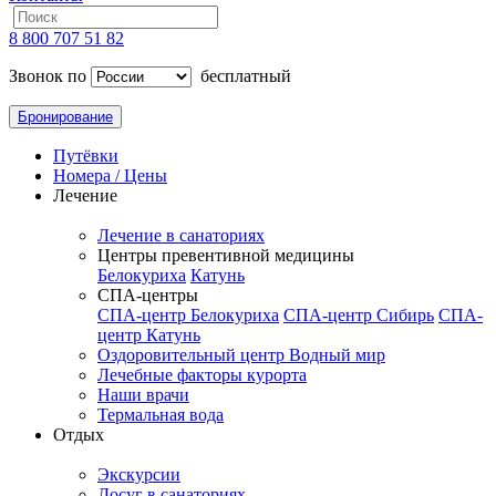
8 800 707 51 82
Звонок по
бесплатный
Бронирование
Путёвки
Номера / Цены
Лечение
Лечение в санаториях
Центры превентивной медицины
Белокуриха
Катунь
СПА-центры
СПА-центр Белокуриха
СПА-центр Сибирь
СПА-
центр Катунь
Оздоровительный центр Водный мир
Лечебные факторы курорта
Наши врачи
Термальная вода
Отдых
Экскурсии
Досуг в санаториях