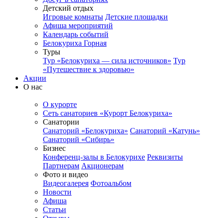
Детский отдых
Игровые комнаты
Детские площадки
Афиша мероприятий
Календарь событий
Белокуриха Горная
Туры
Тур «Белокуриха — сила источников»
Тур
«Путешествие к здоровью»
Акции
О нас
О курорте
Сеть санаториев «Курорт Белокуриха»
Санатории
Санаторий «Белокуриха»
Санаторий «Катунь»
Санаторий «Сибирь»
Бизнес
Конференц-залы в Белокурихе
Реквизиты
Партнерам
Акционерам
Фото и видео
Видеогалерея
Фотоальбом
Новости
Афиша
Статьи