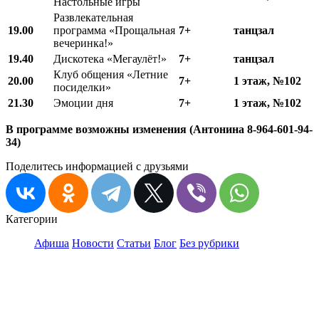
Настольные игры
Развлекательная
19.00
программа «Прощальная
7+
танцзал
вечеринка!»
19.40
Дискотека «Мегаулёт!»
7+
танцзал
Клуб общения «Летние
20.00
7+
1 этаж, №102
посиделки»
21.30
Эмоции дня
7+
1 этаж, №102
В программе возможны изменения (Антонина 8-964-601-94-
34)
Поделитесь информацией с друзьями
Категории
Афиша
Новости
Статьи
Блог
Без рубрики