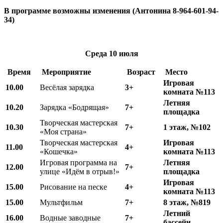
В программе возможны изменения (Антонина 8-964-601-94-
34)
Среда
10 июля
Время
Мероприятие
Возраст
Место
Игровая
10.00
Весёлая зарядка
3+
комната №113
Летняя
10.20
Зарядка «Бодрящая»
7+
площадка
Творческая мастерская
10.30
7+
1 этаж, №102
«Моя страна»
Творческая мастерская
Игровая
11.00
4+
«Кошечка»
комната №113
Игровая программа на
Летняя
12.00
7+
улице «Идём в отрыв!»
площадка
Игровая
15.00
Рисование на песке
4+
комната №113
15.00
Мультфильм
7+
8 этаж, №819
Летний
16.00
Водные заводные
7+
бассейн