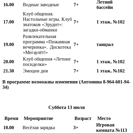
Летний
16.00
Водные заводные
7+
бассейн
Клуб общения.
Настольные игры. Клуб
17.00
7+
1 этаж, №102
знатоков «Эрудит»:
загадки-обманки
Развлекательная
программа «Пижамная
19.00
7+
танцзал
вечеринка». Дискотека
«Мегаулёт!»
Клуб общения «Летние
20.00
7+
1 этаж, №102
посиделки»
21.30
Эмоции дня
7+
1 этаж, №102
В программе возможны изменения (Антонина 8-964-601-94-
34)
Суббота
13 июля
Время
Мероприятие
Возраст
Место
Игровая
10.00
Весёлая зарядка
3+
комната №113