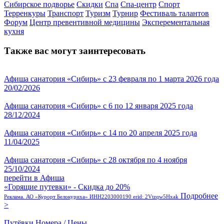
Сибирское подворье
Скидки
Спа
Спа-центр
Спорт
Терренкуры
Транспорт
Туризм
Турнир
Фестиваль талантов
Форум
Центр превентивной медицины
Эксперементальная
кухня
Также вас могут заинтересовать
Афиша санатория «Сибирь» с 23 февраля по 1 марта 2026 года
20/02/2026
Афиша санатория «Сибирь» с 6 по 12 января 2025 года
28/12/2024
Афиша санатория «Сибирь» с 14 по 20 апреля 2025 года
11/04/2025
Афиша санатория «Сибирь» с 28 октября по 4 ноября
25/10/2024
перейти в Афиша
«Горящие путевки» - Скидка до 20%
Подробнее
Реклама. АО «Курорт Белокуриха» ИНН2203000190 erid: 2Vtzqw5Hxak
>
Путёвки
Номера / Цены