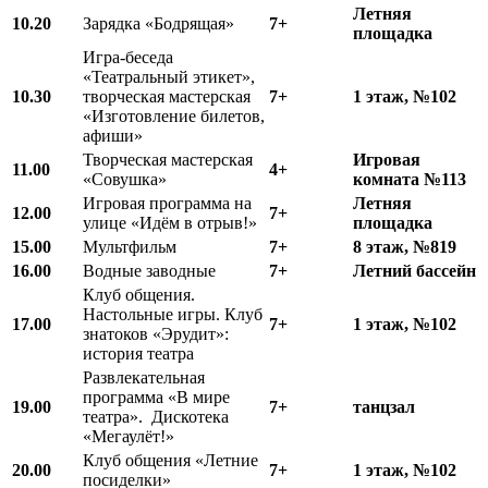
Летняя
10.20
Зарядка «Бодрящая»
7+
площадка
Игра-беседа
«Театральный этикет»,
10.30
творческая мастерская
7+
1 этаж, №102
«Изготовление билетов,
афиши»
Творческая мастерская
Игровая
11.00
4+
«Совушка»
комната №113
Игровая программа на
Летняя
12.00
7+
улице «Идём в отрыв!»
площадка
15.00
Мультфильм
7+
8 этаж, №819
16.00
Водные заводные
7+
Летний бассейн
Клуб общения.
Настольные игры. Клуб
17.00
7+
1 этаж, №102
знатоков «Эрудит»:
история театра
Развлекательная
программа «В мире
19.00
7+
танцзал
театра». Дискотека
«Мегаулёт!»
Клуб общения «Летние
20.00
7+
1 этаж, №102
посиделки»