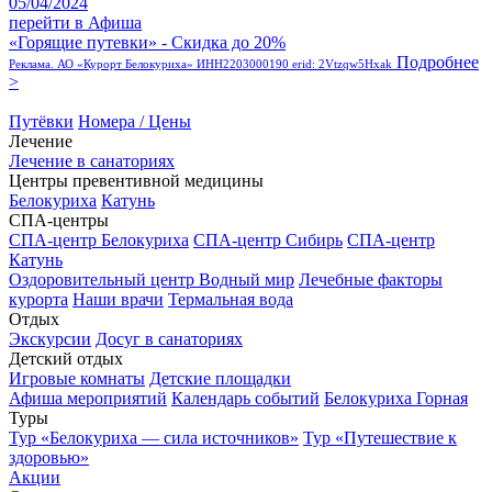
05/04/2024
перейти в Афиша
«Горящие путевки» - Скидка до 20%
Подробнее
Реклама. АО «Курорт Белокуриха» ИНН2203000190 erid: 2Vtzqw5Hxak
>
Путёвки
Номера / Цены
Лечение
Лечение в санаториях
Центры превентивной медицины
Белокуриха
Катунь
СПА-центры
СПА-центр Белокуриха
СПА-центр Сибирь
СПА-центр
Катунь
Оздоровительный центр Водный мир
Лечебные факторы
курорта
Наши врачи
Термальная вода
Отдых
Экскурсии
Досуг в санаториях
Детский отдых
Игровые комнаты
Детские площадки
Афиша мероприятий
Календарь событий
Белокуриха Горная
Туры
Тур «Белокуриха — сила источников»
Тур «Путешествие к
здоровью»
Акции