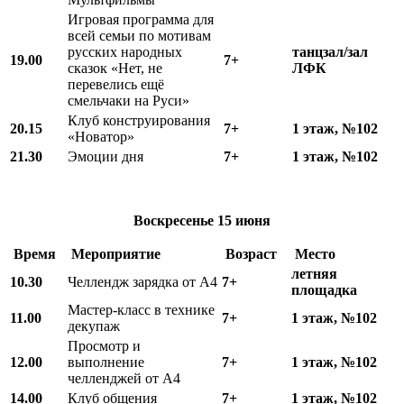
Игровая программа для
всей семьи по мотивам
русских народных
танцзал/зал
19.00
7+
сказок «Нет, не
ЛФК
перевелись ещё
смельчаки на Руси»
Клуб конструирования
20.15
7+
1 этаж, №102
«Новатор»
21.30
Эмоции дня
7+
1 этаж, №102
Воскресенье
15 июня
Время
Мероприятие
Возраст
Место
летняя
10.
3
0
Челлендж зарядка от А4
7+
площадка
Мастер-класс в технике
11.00
7+
1 этаж, №102
декупаж
Просмотр и
12.00
выполнение
7+
1 этаж, №102
челленджей от А4
14.00
Клуб общения
7+
1 этаж, №102