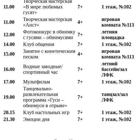
Творческая мастерская
11.00
«В мире любимых
7+
1 этаж, №102
гусят»
Творческая мастерская
игровая
11.00
4+
«Аист»
комната №113
Фотоконкурс в обнимку
летняя
12.00
7+
с гусями – обнимусями
площадка
14.00
Клуб общения
7+
1 этаж, №102
Занятие с кинетическим
игровая
15.00
4+
песком
комната №113
летний
Водные заводные/
16.00
7+
бассейн/зал
спортивный час
ЛФК
17.00
Мультфильм
7+
1 этаж, №102
Танцевально-
развлекательная
танцзал/зал
19.00
7+
программа «Гуси –
ЛФК
обнимуси в отрыве»
20.15
Клуб настольных игр
7+
1 этаж, №102
21.30
Эмоции дня
7+
1 этаж, №102