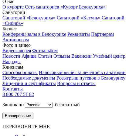
О нас
О курорте
Сеть санаториев «Курорт Белокуриха»
Санатории
Санаторий «Белокуриха»
Санаторий «Катунь»
Санаторий
«Сибирь»
Бизнес
Конференц-залы в Белокурихе
Реквизиты
Партнерам
Акционерам
Фото и видео
Видеогалерея
Фотоальбом
Новости
Афиша
Статьи
Отзывы
Вакансии
Учебный центр
Награды
Клиентам
Способы оплаты
Налоговый вычет за лечение в санатории
Необходимые документы
Розыгрыш путевок в Белокуриху
Лицензии и сертификаты
Вопросы и ответы
Контакты
8 800 707 51 82
Звонок по
бесплатный
Бронирование
ПЕРЕЗВОНИТЕ МНЕ