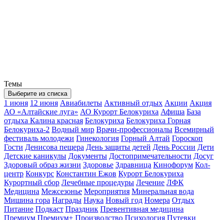
Темы
Выберите из списка
1 июня
12 июня
Авиабилеты
Активный отдых
Акции
Акция
АО «Алтайские луга»
АО Курорт Белокуриха
Афиша
База
отдыха Калина красная
Белокуриха
Белокуриха Горная
Белокуриха-2
Водный мир
Врачи-профессионалы
Всемирный
фестиваль молодежи
Гинекология
Горный Алтай
Гороскоп
Гости
Денисова пещера
День защиты детей
День России
Дети
Детские каникулы
Документы
Достопримечательности
Досуг
Здоровый образ жизни
Здоровье
Здравница
Кинофорум
Кол-
центр
Конкурс
Константин Ежов
Курорт Белокуриха
Курортный сбор
Лечебные процедуры
Лечение
ЛФК
Медицина
Межсезонье
Мероприятия
Минеральная вода
Мишина гора
Награды
Наука
Новый год
Номера
Отдых
Питание
Подкаст
Праздник
Превентивная медицина
Премиум
Премиум+
Производство
Психология
Путевки