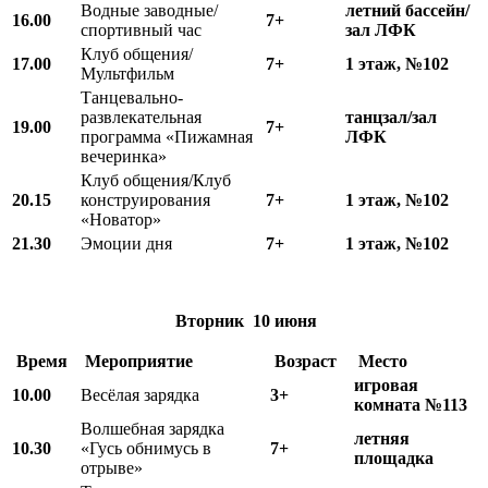
Водные заводные/
летний бассейн/
16.00
7+
спортивный час
зал ЛФК
Клуб общения/
17.00
7+
1 этаж, №102
Мультфильм
Танцевально-
развлекательная
танцзал/зал
19.00
7+
программа «Пижамная
ЛФК
вечеринка»
Клуб общения/Клуб
20.15
конструирования
7+
1 этаж, №102
«Новатор»
21.30
Эмоции дня
7+
1 этаж, №102
Вторник 10 июня
Время
Мероприятие
Возраст
Место
игровая
10.00
Весёлая зарядка
3+
комната №113
Волшебная зарядка
летняя
10.
3
0
«Гусь обнимусь в
7+
площадка
отрыве»