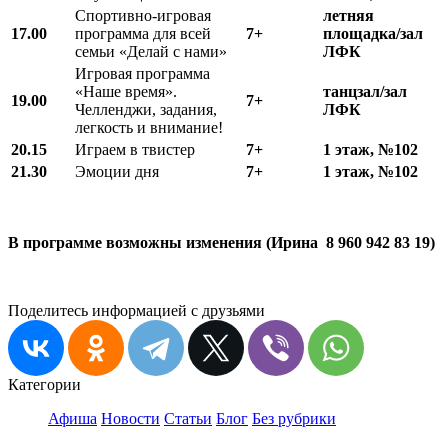
Спортивно-игровая
летняя
17.00
программа для всей
7+
площадка/зал
семьи «Делай с нами»
ЛФК
Игровая программа
«Наше время».
танцзал/зал
19.00
7+
Челленджи, задания,
ЛФК
легкость и внимание!
20.15
Играем в твистер
7+
1 этаж, №102
21.30
Эмоции дня
7+
1 этаж, №102
В программе возможны изменения (Ирина 8 960 942 83 19)
Поделитесь информацией с друзьями
Категории
Афиша
Новости
Статьи
Блог
Без рубрики