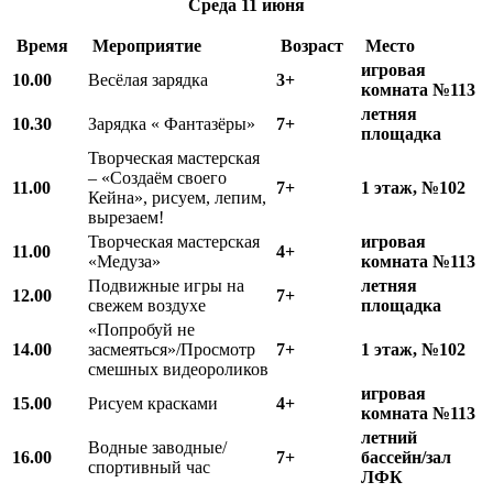
Среда
11 июня
Время
Мероприятие
Возраст
Место
игровая
10.00
Весёлая зарядка
3+
комната №113
летняя
10.
3
0
Зарядка « Фантазёры»
7+
площадка
Творческая мастерская
– «Создаём своего
11.00
7+
1 этаж, №102
Кейна», рисуем, лепим,
вырезаем!
Творческая мастерская
игровая
11.00
4+
«Медуза»
комната №113
Подвижные игры на
летняя
12.00
7+
свежем воздухе
площадка
«Попробуй не
1
4
.00
засмеяться»/Просмотр
7+
1 этаж, №102
смешных видеороликов
игровая
15.00
Рисуем красками
4+
комната №113
летний
Водные заводные/
16.00
7+
бассейн/зал
спортивный час
ЛФК