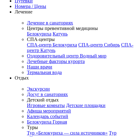
Путёвки
Номера / Цены
Лечение
Лечение в санаториях
Центры превентивной медицины
Белокуриха
Катунь
СПА-центры
СПА-центр Белокуриха
СПА-центр Сибирь
СПА-
центр Катунь
Оздоровительный центр Водный мир
Лечебные факторы курорта
Наши врачи
Термальная вода
Отдых
Экскурсии
Досуг в санаториях
Детский отдых
Игровые комнаты
Детские площадки
Афиша мероприятий
Календарь событий
Белокуриха Горная
Туры
Тур «Белокуриха — сила источников»
Тур