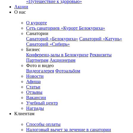
«Путешествие к здоровью»
Акции
О нас
О курорте
Сеть санаториев «Курорт Белокуриха»
Санатории
Санаторий «Белокуриха»
Санаторий «Катунь»
Санаторий «Сибирь»
Бизнес
Конференц-залы в Белокурихе
Реквизиты
Партнерам
Акционерам
Фото и видео
Видеогалерея
Фотоальбом
Новости
Афиша
Статьи
Отзывы
Вакансии
Учебный центр
Награды
Клиентам
Способы оплаты
Налоговый вычет за лечение в санатории