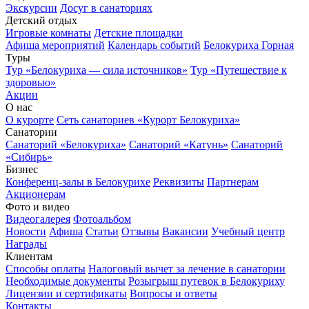
Экскурсии
Досуг в санаториях
Детский отдых
Игровые комнаты
Детские площадки
Афиша мероприятий
Календарь событий
Белокуриха Горная
Туры
Тур «Белокуриха — сила источников»
Тур «Путешествие к
здоровью»
Акции
О нас
О курорте
Сеть санаториев «Курорт Белокуриха»
Санатории
Санаторий «Белокуриха»
Санаторий «Катунь»
Санаторий
«Сибирь»
Бизнес
Конференц-залы в Белокурихе
Реквизиты
Партнерам
Акционерам
Фото и видео
Видеогалерея
Фотоальбом
Новости
Афиша
Статьи
Отзывы
Вакансии
Учебный центр
Награды
Клиентам
Способы оплаты
Налоговый вычет за лечение в санатории
Необходимые документы
Розыгрыш путевок в Белокуриху
Лицензии и сертификаты
Вопросы и ответы
Контакты