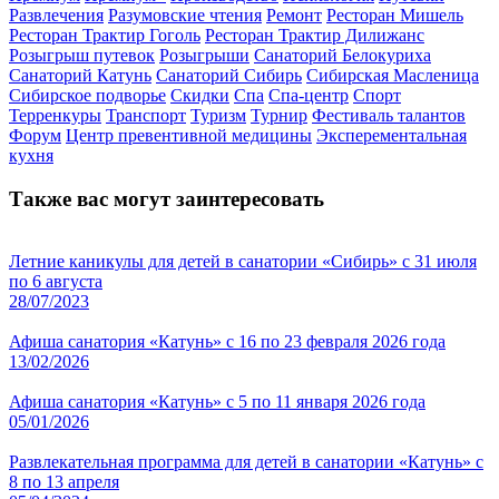
Развлечения
Разумовские чтения
Ремонт
Ресторан Мишель
Ресторан Трактир Гоголь
Ресторан Трактир Дилижанс
Розыгрыш путевок
Розыгрыши
Санаторий Белокуриха
Санаторий Катунь
Санаторий Сибирь
Сибирская Масленица
Сибирское подворье
Скидки
Спа
Спа-центр
Спорт
Терренкуры
Транспорт
Туризм
Турнир
Фестиваль талантов
Форум
Центр превентивной медицины
Эксперементальная
кухня
Также вас могут заинтересовать
Летние каникулы для детей в санатории «Сибирь» с 31 июля
по 6 августа
28/07/2023
Афиша санатория «Катунь» с 16 по 23 февраля 2026 года
13/02/2026
Афиша санатория «Катунь» с 5 по 11 января 2026 года
05/01/2026
Развлекательная программа для детей в санатории «Катунь» с
8 по 13 апреля