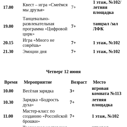
1 этаж, №102/
Квест – игра «Смеёмся
17.00
7+
летняя
мы друзья»
площадка
Танцевально-
развлекательная
танцзал /зал
19.00
7+
программа «Цифровой
ЛФК
цирк»
Игра «Много не
20.15
7+
1 этаж, №102
соврёшь»
21.30
Эмоции дня
7+
1 этаж, №102
Четверг
12 июня
Время
Мероприятие
Возраст
Место
игровая
10.00
Весёлая зарядка
3+
комната №113
Зарядка «Бодрость
летняя
10.
3
0
7+
духа»
площадка
Мастер-класс по
11.00
созданию «Российской
7+
1 этаж, №102
брошки»