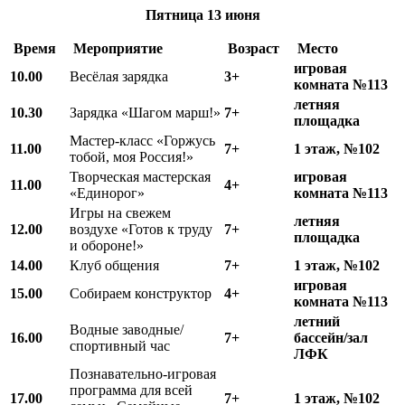
Пятница
13 июня
Время
Мероприятие
Возраст
Место
игровая
10.00
Весёлая зарядка
3+
комната №113
летняя
10.
3
0
Зарядка «Шагом марш!»
7+
площадка
Мастер-класс «Горжусь
11.00
7+
1 этаж, №102
тобой, моя Россия!»
Творческая мастерская
игровая
11.00
4+
«Единорог»
комната №113
Игры на свежем
летняя
12.00
воздухе «Готов к труду
7+
площадка
и обороне!»
14.00
Клуб общения
7+
1 этаж, №102
игровая
15.00
Собираем конструктор
4+
комната №113
летний
Водные заводные/
16.00
7+
бассейн/зал
спортивный час
ЛФК
Познавательно-игровая
программа для всей
17.00
7+
1 этаж, №102