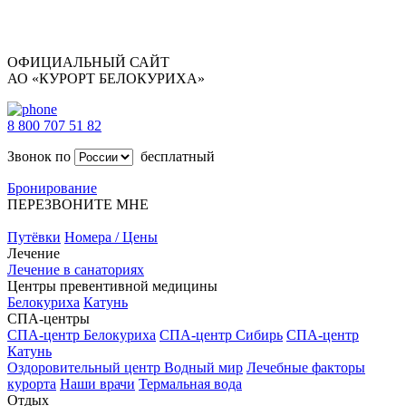
ОФИЦИАЛЬНЫЙ САЙТ
АО «КУРОРТ БЕЛОКУРИХА»
8 800 707 51 82
Звонок по
бесплатный
Бронирование
ПЕРЕЗВОНИТЕ МНЕ
Путёвки
Номера / Цены
Лечение
Лечение в санаториях
Центры превентивной медицины
Белокуриха
Катунь
СПА-центры
СПА-центр Белокуриха
СПА-центр Сибирь
СПА-центр
Катунь
Оздоровительный центр Водный мир
Лечебные факторы
курорта
Наши врачи
Термальная вода
Отдых