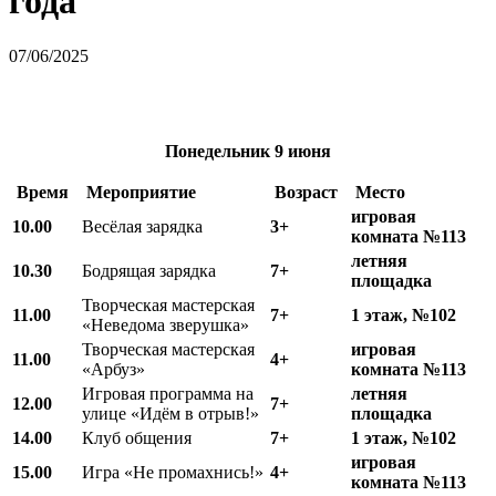
года
07/06/2025
Понедельник
9 июня
Время
Мероприятие
Возраст
Место
игровая
10.00
Весёлая зарядка
3+
комната №113
летняя
10.
3
0
Бодрящая зарядка
7+
площадка
Творческая мастерская
11.00
7+
1 этаж, №102
«Неведома зверушка»
Творческая мастерская
игровая
11.00
4+
«Арбуз»
комната №113
Игровая программа на
летняя
12.00
7+
улице «Идём в отрыв!»
площадка
14.00
Клуб общения
7+
1 этаж, №102
игровая
15.00
Игра «Не промахнись!»
4+
комната №113