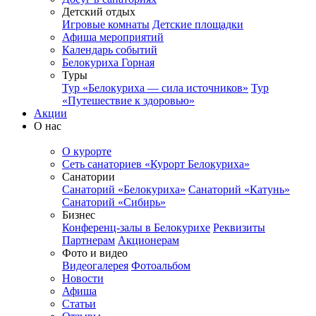
Детский отдых
Игровые комнаты
Детские площадки
Афиша мероприятий
Календарь событий
Белокуриха Горная
Туры
Тур «Белокуриха — сила источников»
Тур
«Путешествие к здоровью»
Акции
О нас
О курорте
Сеть санаториев «Курорт Белокуриха»
Санатории
Санаторий «Белокуриха»
Санаторий «Катунь»
Санаторий «Сибирь»
Бизнес
Конференц-залы в Белокурихе
Реквизиты
Партнерам
Акционерам
Фото и видео
Видеогалерея
Фотоальбом
Новости
Афиша
Статьи