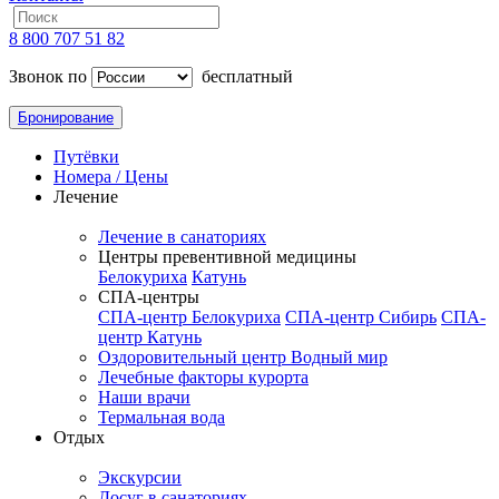
8 800 707 51 82
Звонок по
бесплатный
Бронирование
Путёвки
Номера / Цены
Лечение
Лечение в санаториях
Центры превентивной медицины
Белокуриха
Катунь
СПА-центры
СПА-центр Белокуриха
СПА-центр Сибирь
СПА-
центр Катунь
Оздоровительный центр Водный мир
Лечебные факторы курорта
Наши врачи
Термальная вода
Отдых
Экскурсии
Досуг в санаториях