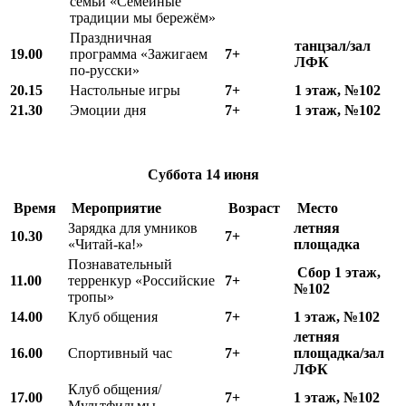
семьи «Семейные
традиции мы бережём»
Праздничная
танцзал/зал
19.00
программа «Зажигаем
7+
ЛФК
по-русски»
20.15
Настольные игры
7+
1 этаж, №102
21.30
Эмоции дня
7+
1 этаж, №102
Суббота
14 июня
Время
Мероприятие
Возраст
Место
Зарядка для умников
летняя
10.
3
0
7+
«Читай-ка!»
площадка
Познавательный
Сбор 1 этаж,
11.00
терренкур «Российские
7+
№102
тропы»
14.00
Клуб общения
7+
1 этаж, №102
летняя
16.00
Спортивный час
7+
площадка/зал
ЛФК
Клуб общения/
17.00
7+
1 этаж, №102
Мультфильмы