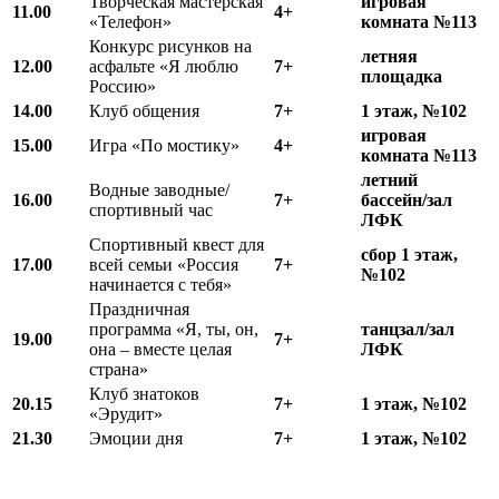
Творческая мастерская
игровая
11.00
4+
«Телефон»
комната №113
Конкурс рисунков на
летняя
12.00
асфальте «Я люблю
7+
площадка
Россию»
14.00
Клуб общения
7+
1 этаж, №102
игровая
15.00
Игра «По мостику»
4+
комната №113
летний
Водные заводные/
16.00
7+
бассейн/зал
спортивный час
ЛФК
Спортивный квест для
сбор 1 этаж,
17.00
всей семьи «Россия
7+
№102
начинается с тебя»
Праздничная
программа «Я, ты, он,
танцзал/зал
19.00
7+
она – вместе целая
ЛФК
страна»
Клуб знатоков
20.15
7+
1 этаж, №102
«Эрудит»
21.30
Эмоции дня
7+
1 этаж, №102