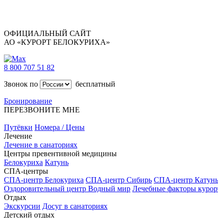
ОФИЦИАЛЬНЫЙ САЙТ
АО «КУРОРТ БЕЛОКУРИХА»
8 800 707 51 82
Звонок по
бесплатный
Бронирование
ПЕРЕЗВОНИТЕ МНЕ
Путёвки
Номера / Цены
Лечение
Лечение в санаториях
Центры превентивной медицины
Белокуриха
Катунь
СПА-центры
СПА-центр Белокуриха
СПА-центр Сибирь
СПА-центр Катун
Оздоровительный центр Водный мир
Лечебные факторы курор
Отдых
Экскурсии
Досуг в санаториях
Детский отдых