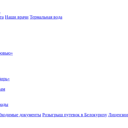
ь
та
Наши врачи
Термальная вода
ровью»
бирь»
рам
рады
бходимые документы
Розыгрыш путевок в Белокуриху
Лицензии