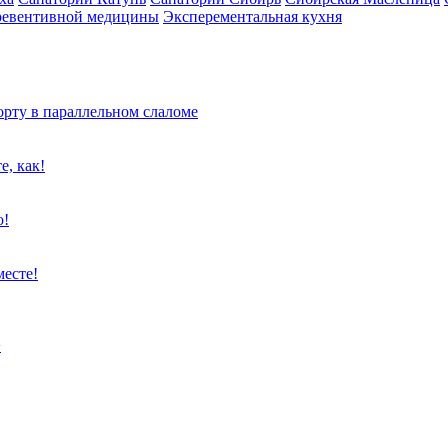
ревентивной медицины
Эксперементальная кухня
рту в параллельном слаломе
е, как!
о!
месте!
>