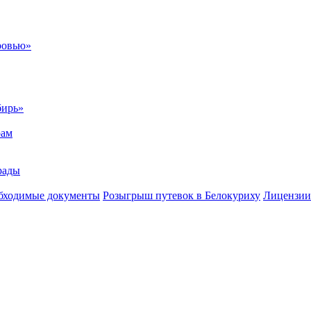
ровью»
бирь»
рам
рады
бходимые документы
Розыгрыш путевок в Белокуриху
Лицензии