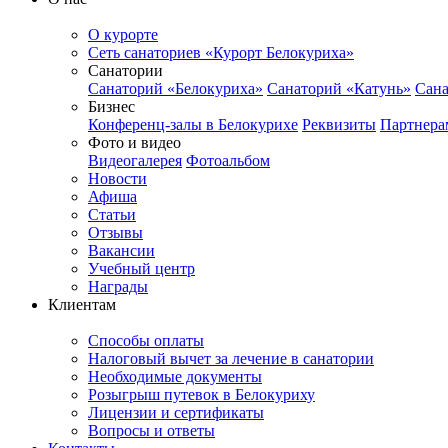
О курорте
Сеть санаториев «Курорт Белокуриха»
Санатории
Санаторий «Белокуриха»
Санаторий «Катунь»
Сана
Бизнес
Конференц-залы в Белокурихе
Реквизиты
Партнера
Фото и видео
Видеогалерея
Фотоальбом
Новости
Афиша
Статьи
Отзывы
Вакансии
Учебный центр
Награды
Клиентам
Способы оплаты
Налоговый вычет за лечение в санатории
Необходимые документы
Розыгрыш путевок в Белокуриху
Лицензии и сертификаты
Вопросы и ответы