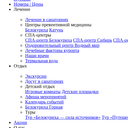
Номера / Цены
Лечение
Лечение в санаториях
Центры превентивной медицины
Белокуриха
Катунь
СПА-центры
СПА-центр Белокуриха
СПА-центр Сибирь
СПА-це
Оздоровительный центр Водный мир
Лечебные факторы курорта
Наши врачи
Термальная вода
Отдых
Экскурсии
Досуг в санаториях
Детский отдых
Игровые комнаты
Детские площадки
Афиша мероприятий
Календарь событий
Белокуриха Горная
Туры
Тур «Белокуриха — сила источников»
Тур «Путеше
Акции
О нас