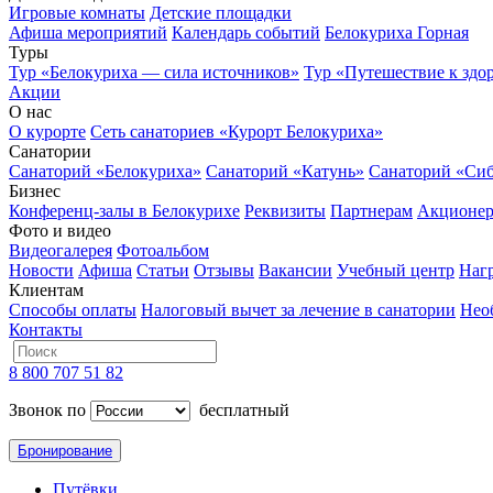
Игровые комнаты
Детские площадки
Афиша мероприятий
Календарь событий
Белокуриха Горная
Туры
Тур «Белокуриха — сила источников»
Тур «Путешествие к здо
Акции
О нас
О курорте
Сеть санаториев «Курорт Белокуриха»
Санатории
Санаторий «Белокуриха»
Санаторий «Катунь»
Санаторий «Си
Бизнес
Конференц-залы в Белокурихе
Реквизиты
Партнерам
Акционе
Фото и видео
Видеогалерея
Фотоальбом
Новости
Афиша
Статьи
Отзывы
Вакансии
Учебный центр
Наг
Клиентам
Способы оплаты
Налоговый вычет за лечение в санатории
Нео
Контакты
8 800 707 51 82
Звонок по
бесплатный
Бронирование
Путёвки