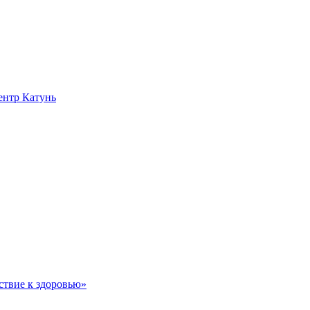
нтр Катунь
ствие к здоровью»