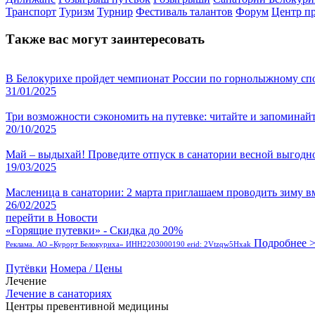
Транспорт
Туризм
Турнир
Фестиваль талантов
Форум
Центр п
Также вас могут заинтересовать
В Белокурихе пройдет чемпионат России по горнолыжному спо
31/01/2025
Три возможности сэкономить на путевке: читайте и запоминайт
20/10/2025
Май – выдыхай! Проведите отпуск в санатории весной выгодн
19/03/2025
Масленица в санатории: 2 марта приглашаем проводить зиму в
26/02/2025
перейти в Новости
«Горящие путевки» - Скидка до 20%
Подробнее 
Реклама. АО «Курорт Белокуриха» ИНН2203000190 erid: 2Vtzqw5Hxak
Путёвки
Номера / Цены
Лечение
Лечение в санаториях
Центры превентивной медицины