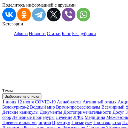
Поделитесь информацией с друзьями
Категории
Афиша
Новости
Статьи
Блог
Без рубрики
Темы
Выберите из списка
1 июня
12 июня
COVID-19
Авиабилеты
Активный отдых
Акц
Белокуриха-2
Водный мир
Врачи-профессионалы
Всемирный ф
Детские каникулы
Документы
Достопримечательности
Досуг
З
сбор
Лечебные процедуры
Лечение
ЛФК
Медицина
Межсезонь
Превентивная медицина
Премиум
Премиум+
Производство
Пс
Дилижанс
Розыгрыш путевок
Розыгрыши
Санаторий Белокури