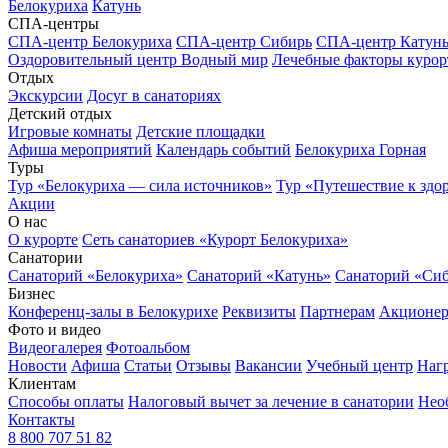
Белокуриха
Катунь
СПА-центры
СПА-центр Белокуриха
СПА-центр Сибирь
СПА-центр Катун
Оздоровительный центр Водный мир
Лечебные факторы курор
Отдых
Экскурсии
Досуг в санаториях
Детский отдых
Игровые комнаты
Детские площадки
Афиша мероприятий
Календарь событий
Белокуриха Горная
Туры
Тур «Белокуриха — сила источников»
Тур «Путешествие к здо
Акции
О нас
О курорте
Сеть санаториев «Курорт Белокуриха»
Санатории
Санаторий «Белокуриха»
Санаторий «Катунь»
Санаторий «Си
Бизнес
Конференц-залы в Белокурихе
Реквизиты
Партнерам
Акционе
Фото и видео
Видеогалерея
Фотоальбом
Новости
Афиша
Статьи
Отзывы
Вакансии
Учебный центр
Наг
Клиентам
Способы оплаты
Налоговый вычет за лечение в санатории
Нео
Контакты
8 800 707 51 82