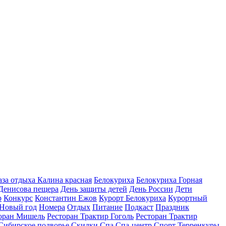
аза отдыха Калина красная
Белокуриха
Белокуриха Горная
Денисова пещера
День защиты детей
День России
Дети
р
Конкурс
Константин Ежов
Курорт Белокуриха
Курортный
Новый год
Номера
Отдых
Питание
Подкаст
Праздник
оран Мишель
Ресторан Трактир Гоголь
Ресторан Трактир
Сибирское подворье
Скидки
Спа
Спа-центр
Спорт
Терренкуры