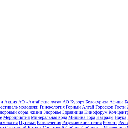
ии
Акция
АО «Алтайские луга»
АО Курорт Белокуриха
Афиша
Б
естиваль молодежи
Гинекология
Горный Алтай
Гороскоп
Гости
доровый образ жизни
Здоровье
Здравница
Кинофорум
Кол-цент
е
Мероприятия
Минеральная вода
Мишина гора
Награды
Наука
ихология
Путевки
Развлечения
Разумовские чтения
Ремонт
Рест
ха
Санаторий Катунь
Санаторий Сибирь
Сибирская Масленица