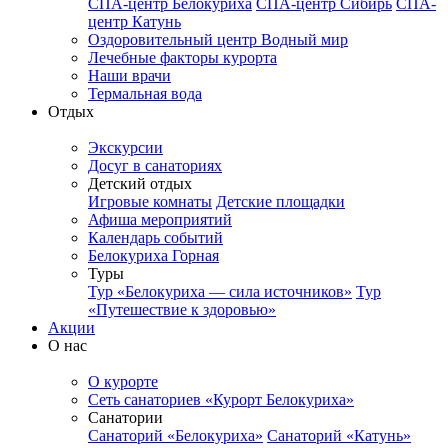
СПА-центр Белокуриха
СПА-центр Сибирь
СПА-
центр Катунь
Оздоровительный центр Водный мир
Лечебные факторы курорта
Наши врачи
Термальная вода
Отдых
Экскурсии
Досуг в санаториях
Детский отдых
Игровые комнаты
Детские площадки
Афиша мероприятий
Календарь событий
Белокуриха Горная
Туры
Тур «Белокуриха — сила источников»
Тур
«Путешествие к здоровью»
Акции
О нас
О курорте
Сеть санаториев «Курорт Белокуриха»
Санатории
Санаторий «Белокуриха»
Санаторий «Катунь»