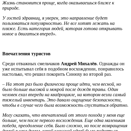
Жизнь становится проще, когда оказываешься ближе к
природе.
У гостей здравниц, я уверен, это направление будет
пользоваться популярностью. Не все хотят лежать на
пляже. Есть категория людей, которая готова открывать
новое и двигаться вперед».
Впечатления туристов
Среди отважных смельчаков
Андрей Михалёв
. Однажды он
уже испытывал себя в подобном восхождении, понравилось
настолько, что решил покорить Синюху во второй раз.
–
На этот раз было физически проще идти, чем весной, но
было больше высокой и мокрой после дождя травы. Один
человек ехал впереди на квадроцикле, на котором везли самый
тяжелый инвентарь. Это давало ощущение безопасности,
чтобы в случае чего была возможность спуститься обратно.
Могу сказать, что впечатлений от этого похода у меня еще
больше, чем после первого восхождения. Еще одна маленькая
победа, преодоление себя. Было сложно, но после возвращения
домой я уже думал, какой классной идеей было подняться