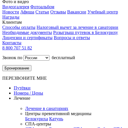
Фото и видео
Видеогалерея
Фотоальбом
Новости
Афиша
Статьи
Отзывы
Вакансии
Учебный центр
Награды
Клиентам
Способы оплаты
Налоговый вычет за лечение в санатории
Необходимые документы
Розыгрыш путевок в Белокуриху
Лицензии и сертификаты
Вопросы и ответы
Контакты
8 800 707 51 82
Звонок по
бесплатный
Бронирование
ПЕРЕЗВОНИТЕ МНЕ
Путёвки
Номера / Цены
Лечение
Лечение в санаториях
Центры превентивной медицины
Белокуриха
Катунь
СПА-центры