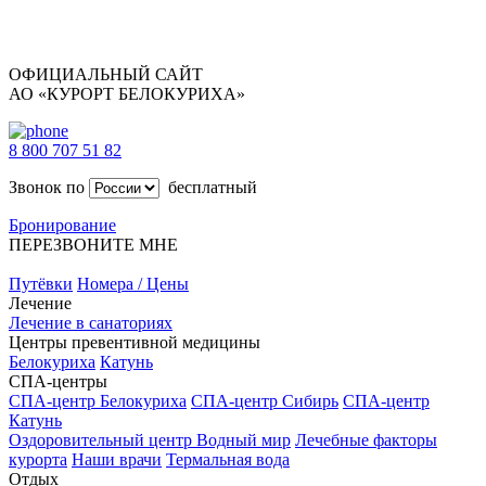
ОФИЦИАЛЬНЫЙ САЙТ
АО «КУРОРТ БЕЛОКУРИХА»
8 800 707 51 82
Звонок по
бесплатный
Бронирование
ПЕРЕЗВОНИТЕ МНЕ
Путёвки
Номера / Цены
Лечение
Лечение в санаториях
Центры превентивной медицины
Белокуриха
Катунь
СПА-центры
СПА-центр Белокуриха
СПА-центр Сибирь
СПА-центр
Катунь
Оздоровительный центр Водный мир
Лечебные факторы
курорта
Наши врачи
Термальная вода
Отдых