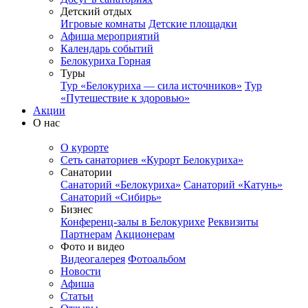
Детский отдых
Игровые комнаты
Детские площадки
Афиша мероприятий
Календарь событий
Белокуриха Горная
Туры
Тур «Белокуриха — сила источников»
Тур
«Путешествие к здоровью»
Акции
О нас
О курорте
Сеть санаториев «Курорт Белокуриха»
Санатории
Санаторий «Белокуриха»
Санаторий «Катунь»
Санаторий «Сибирь»
Бизнес
Конференц-залы в Белокурихе
Реквизиты
Партнерам
Акционерам
Фото и видео
Видеогалерея
Фотоальбом
Новости
Афиша
Статьи