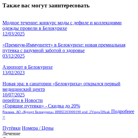
Также вас могут заинтересовать
Модное течение: конкурс моды с дефиле и коллекциями
одежды провели в Белокурихе
12/03/2025
«Премиум-Иммунитет» в Белокурихе: новая премиальная
путевка с разумной заботой о здоровье
03/12/2025
Аэропорт в Белокурихе
13/02/2023
Новая эра: в санатории «Белокуриха» открылся первый
медицинский центр
10/07/2025
перейти в Новости
«Горящие путевки» - Скидка до 20%
Подробнее
Реклама. АО «Курорт Белокуриха» ИНН2203000190 erid: 2Vtzqw5Hxak
>
Путёвки
Номера / Цены
Лечение