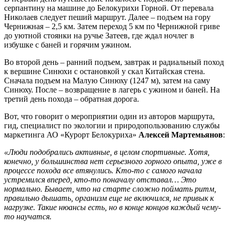
серпантину на машине до Белокурихи Горной. От перевала
Николаев следует пеший маршрут. Далее – подъем на гору
Чернижная – 2,5 км. Затем переход 5 км по Чернижной гриве
до уютной стоянки на ручье Затеев, где ждал ночлег в
избушке с баней и горячим ужином.
Во второй день – ранний подъем, завтрак и радиальный поход
к вершине Синюхи с остановкой у скал Китайская стена.
Сначала подъем на Малую Синюху (1247 м), затем на саму
Синюху. После – возвращение в лагерь с ужином и баней. На
третий день похода – обратная дорога.
Вот, что говорит о мероприятии один из авторов маршрута,
гид, специалист по экологии и природопользованию службы
маркетинга АО «Курорт Белокуриха»
Алексей Мартемьянов
:
«Люди подобрались активные, в целом спортивные. Хотя,
конечно, у большинства нет серьезного горного опыта, уже в
процессе похода все втянулись. Кто-то с самого начала
устремился вперед, кто-то поначалу отставал… Это
нормально. Бывает, что на старте сложно поймать ритм,
правильно дышать, организм еще не включился, не привык к
нагрузке. Такие нюансы есть, но в конце концов каждый чему-
то научатся.