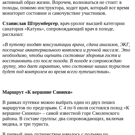
активный образ жизни. Впрочем, волноваться не стоит: в
походы, помимо инструктора, ходит врач, который все время
мониторит состояние и самочувствие участников.
Станислав Штрумбергер
, врач-уролог высшей категории
санатория «Катунь», сопровождающий врач в походе,
рассказал:
«В путевку входят консультации врача, сдача анализов, ЭКГ,
посещение акватермального комплекса и ручной массаж. Это
необходимо, чтобы оценить состояние здоровья гостя и
восстановить его после похода. В походе я сопровождаю
группу, это дает гарантию, что состояние наших туристов
будет под контролем во время всего путешествия».
Маршрут «К вершине Синюхи»
В рамках путевки можно выбрать один из двух пеших
маршрутов по предгорьям. С 4 по 6 июля состоялся поход «К
вершине Синюхи» – самой известной горе Смоленского
района. В составе группы: два сопровождающих, включая
медика, и три туриста.
В первый день путешествие началось с подъема по