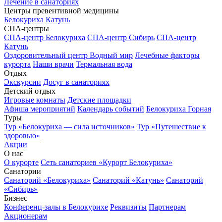
Лечение в санаториях
Центры превентивной медицины
Белокуриха
Катунь
СПА-центры
СПА-центр Белокуриха
СПА-центр Сибирь
СПА-центр
Катунь
Оздоровительный центр Водный мир
Лечебные факторы
курорта
Наши врачи
Термальная вода
Отдых
Экскурсии
Досуг в санаториях
Детский отдых
Игровые комнаты
Детские площадки
Афиша мероприятий
Календарь событий
Белокуриха Горная
Туры
Тур «Белокуриха — сила источников»
Тур «Путешествие к
здоровью»
Акции
О нас
О курорте
Сеть санаториев «Курорт Белокуриха»
Санатории
Санаторий «Белокуриха»
Санаторий «Катунь»
Санаторий
«Сибирь»
Бизнес
Конференц-залы в Белокурихе
Реквизиты
Партнерам
Акционерам