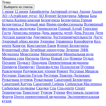
Темы
Выберите из списка
1 июня
12 июня
Авиабилеты
Активный отдых
Акции
Акция
АО «Алтайские луга»
АО Курорт Белокуриха
Афиша
База
отдыха Калина красная
Белокуриха
Белокуриха Горная
Белокуриха-2
Водный мир
Врачи-профессионалы
Всемирный
фестиваль молодежи
Гинекология
Горный Алтай
Гороскоп
Гости
Денисова пещера
День защиты детей
День России
Дети
Детские каникулы
Документы
Достопримечательности
Досуг
Здоровый образ жизни
Здоровье
Здравница
Кинофорум
Кол-
центр
Конкурс
Константин Ежов
Курорт Белокуриха
Курортный сбор
Лечебные процедуры
Лечение
ЛФК
Медицина
Межсезонье
Мероприятия
Минеральная вода
Мишина гора
Награды
Наука
Новый год
Номера
Отдых
Питание
Подкаст
Праздник
Превентивная медицина
Премиум
Премиум+
Производство
Психология
Путевки
Развлечения
Разумовские чтения
Ремонт
Ресторан Мишель
Ресторан Трактир Гоголь
Ресторан Трактир Дилижанс
Розыгрыш путевок
Розыгрыши
Санаторий Белокуриха
Санаторий Катунь
Санаторий Сибирь
Сибирская Масленица
Сибирское подворье
Скидки
Спа
Спа-центр
Спорт
Терренкуры
Транспорт
Туризм
Турнир
Фестиваль талантов
Форум
Центр превентивной медицины
Эксперементальная
кухня