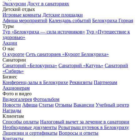
Экскурсии
Досуг в санаториях
Детский отдых
Игровые комнаты
Детские площадки
Афиша мероприятий
Календарь событий
Белокуриха Горная
Туры
Тур «Белокуриха — сила источников»
Тур «Путешествие к
здоровью»
Акции
О нас
О курорте
Сеть санаториев «Курорт Белокуриха»
Санатории
Санаторий «Белокуриха»
Санаторий «Катунь»
Санаторий
«Сибирь»
Бизнес
Конференц-залы в Белокурихе
Реквизиты
Партнерам
Акционерам
Фото и видео
Видеогалерея
Фотоальбом
Новости
Афиша
Статьи
Отзывы
Вакансии
Учебный центр
Награды
Клиентам
Способы оплаты
Налоговый вычет за лечение в санатории
Необходимые документы
Розыгрыш путевок в Белокуриху
Лицензии и сертификаты
Вопросы и ответы
Контакты