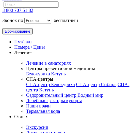
8 800 707 51 82
Звонок по
бесплатный
Бронирование
Путёвки
Номера / Цены
Лечение
Лечение в санаториях
Центры превентивной медицины
Белокуриха
Катунь
СПА-центры
СПА-центр Белокуриха
СПА-центр Сибирь
СПА-
центр Катунь
Оздоровительный центр Водный мир
Лечебные факторы курорта
Наши врачи
Термальная вода
Отдых
Экскурсии
Досуг в санаториях