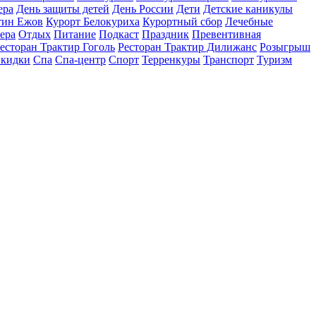
ера
День защиты детей
День России
Дети
Детские каникулы
тин Ежов
Курорт Белокуриха
Курортный сбор
Лечебные
ера
Отдых
Питание
Подкаст
Праздник
Превентивная
есторан Трактир Гоголь
Ресторан Трактир Дилижанс
Розыгрыш
кидки
Спа
Спа-центр
Спорт
Терренкуры
Транспорт
Туризм