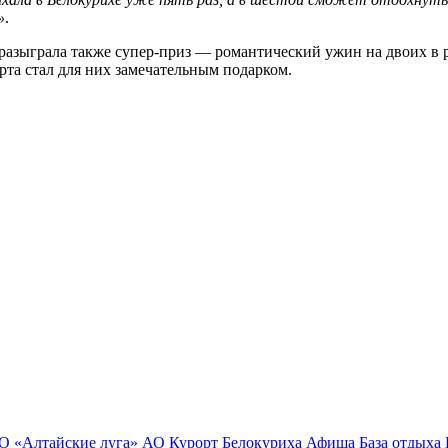
»
.
 разыграла также супер-приз — романтический ужин на двоих в р
рта стал для них замечательным подарком.
О «Алтайские луга»
АО Курорт Белокуриха
Афиша
База отдыха