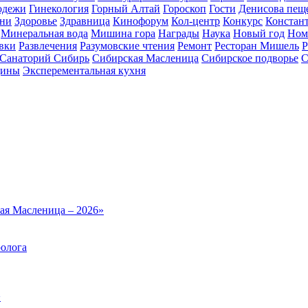
одежи
Гинекология
Горный Алтай
Гороскоп
Гости
Денисова пещ
зни
Здоровье
Здравница
Кинофорум
Кол-центр
Конкурс
Констан
Минеральная вода
Мишина гора
Награды
Наука
Новый год
Ном
вки
Развлечения
Разумовские чтения
Ремонт
Ресторан Мишель
Р
Санаторий Сибирь
Сибирская Масленица
Сибирское подворье
С
цины
Эксперементальная кухня
ая Масленица – 2026»
ролога
>