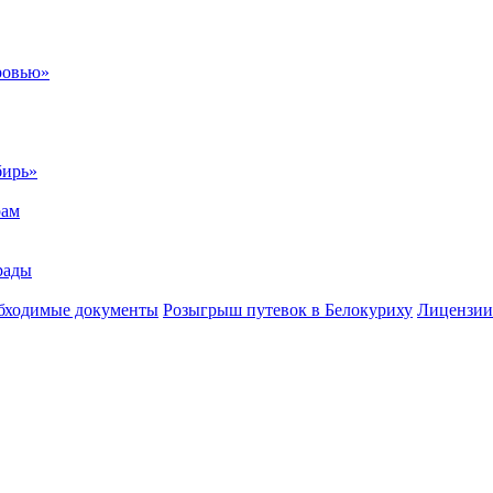
ровью»
бирь»
рам
рады
бходимые документы
Розыгрыш путевок в Белокуриху
Лицензии