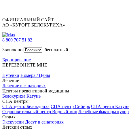
ОФИЦИАЛЬНЫЙ САЙТ
АО «КУРОРТ БЕЛОКУРИХА»
8 800 707 51 82
Звонок по
бесплатный
Бронирование
ПЕРЕЗВОНИТЕ МНЕ
Путёвки
Номера / Цены
Лечение
Лечение в санаториях
Центры превентивной медицины
Белокуриха
Катунь
СПА-центры
СПА-центр Белокуриха
СПА-центр Сибирь
СПА-центр Катун
Оздоровительный центр Водный мир
Лечебные факторы курор
Отдых
Экскурсии
Досуг в санаториях
Детский отдых