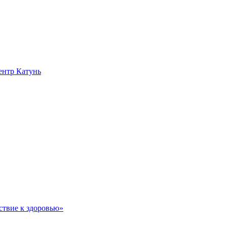
нтр Катунь
ствие к здоровью»