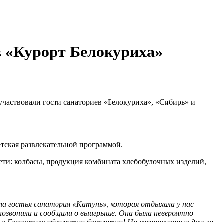
в «Курорт Белокуриха»
участвовали гости санаториев «Белокуриха», «Сибирь» и
тская развлекательной программой.
ети: колбасы, продукция комбината хлебобулочных изделий,
ла гостья санатория «Катунь», которая отдыхала у нас
 позвонили и сообщили о выигрыше. Она была невероятно
 в Белокурихе абсолютно бесплатно! На сэкономленные деньги