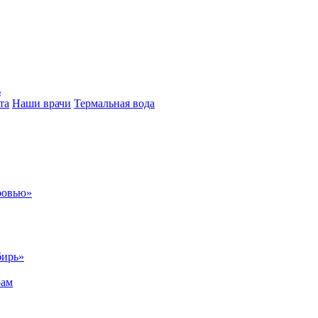
ь
та
Наши врачи
Термальная вода
ровью»
бирь»
рам