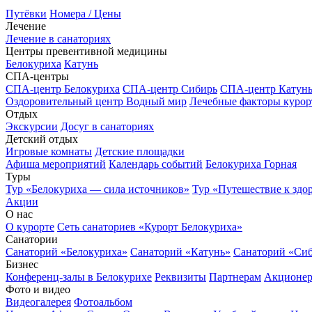
Путёвки
Номера / Цены
Лечение
Лечение в санаториях
Центры превентивной медицины
Белокуриха
Катунь
СПА-центры
СПА-центр Белокуриха
СПА-центр Сибирь
СПА-центр Катун
Оздоровительный центр Водный мир
Лечебные факторы курор
Отдых
Экскурсии
Досуг в санаториях
Детский отдых
Игровые комнаты
Детские площадки
Афиша мероприятий
Календарь событий
Белокуриха Горная
Туры
Тур «Белокуриха — сила источников»
Тур «Путешествие к здо
Акции
О нас
О курорте
Сеть санаториев «Курорт Белокуриха»
Санатории
Санаторий «Белокуриха»
Санаторий «Катунь»
Санаторий «Си
Бизнес
Конференц-залы в Белокурихе
Реквизиты
Партнерам
Акционе
Фото и видео
Видеогалерея
Фотоальбом