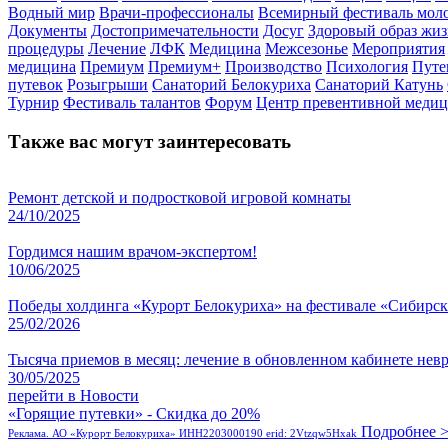
Водный мир
Врачи-профессионалы
Всемирный фестиваль мол
Документы
Достопримечательности
Досуг
Здоровый образ жи
процедуры
Лечение
ЛФК
Медицина
Межсезонье
Мероприятия
медицина
Премиум
Премиум+
Производство
Психология
Путе
путевок
Розыгрыши
Санаторий Белокуриха
Санаторий Катунь
Турнир
Фестиваль талантов
Форум
Центр превентивной меди
Также вас могут заинтересовать
Ремонт детской и подростковой игровой комнаты
24/10/2025
Гордимся нашим врачом-экспертом!
10/06/2025
Победы холдинга «Курорт Белокуриха» на фестивале «Сибирск
25/02/2026
Тысяча приемов в месяц: лечение в обновленном кабинете нев
30/05/2025
перейти в Новости
«Горящие путевки» - Скидка до 20%
Подробнее 
Реклама. АО «Курорт Белокуриха» ИНН2203000190 erid: 2Vtzqw5Hxak