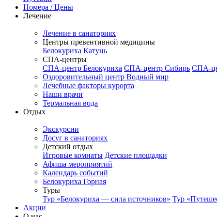
Номера / Цены
Лечение
Лечение в санаториях
Центры превентивной медицины
Белокуриха
Катунь
СПА-центры
СПА-центр Белокуриха
СПА-центр Сибирь
СПА-це
Оздоровительный центр Водный мир
Лечебные факторы курорта
Наши врачи
Термальная вода
Отдых
Экскурсии
Досуг в санаториях
Детский отдых
Игровые комнаты
Детские площадки
Афиша мероприятий
Календарь событий
Белокуриха Горная
Туры
Тур «Белокуриха — сила источников»
Тур «Путеше
Акции
О нас