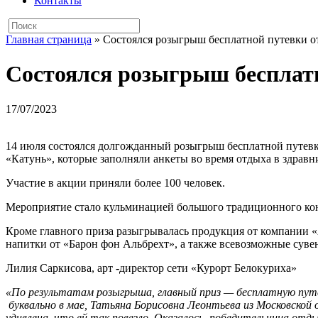
Контакты
Главная страница
»
Состоялся розыгрыш бесплатной путевки от
Состоялся розыгрыш бесплатн
17/07/2023
14 июля состоялся долгожданный розыгрыш бесплатной путевки
«Катунь», которые заполняли анкеты во время отдыха в здравн
Участие в акции приняли более 100 человек.
Мероприятие стало кульминацией большого традиционного конц
Кроме главного приза разыгрывалась продукция от компании «
напитки от «Барон фон Альбрехт», а также всевозможные сув
Лилия Саркисова, арт -директор сети «Курорт Белокуриха»
«По результатам розыгрыша, главный приз — бесплатную путе
буквально в мае, Татьяна Борисовна Леонтьева из Московской 
удивлена, что ей так повезло. Оказалось, победительница отд