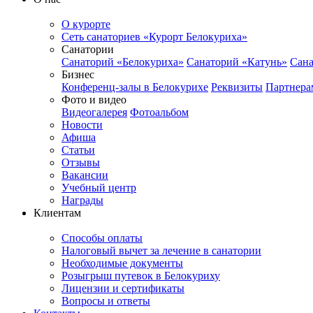
О курорте
Сеть санаториев «Курорт Белокуриха»
Санатории
Санаторий «Белокуриха»
Санаторий «Катунь»
Сана
Бизнес
Конференц-залы в Белокурихе
Реквизиты
Партнера
Фото и видео
Видеогалерея
Фотоальбом
Новости
Афиша
Статьи
Отзывы
Вакансии
Учебный центр
Награды
Клиентам
Способы оплаты
Налоговый вычет за лечение в санатории
Необходимые документы
Розыгрыш путевок в Белокуриху
Лицензии и сертификаты
Вопросы и ответы