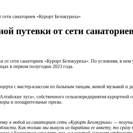
 сети санаториев «Курорт Белокуриха»
ой путевки от сети санаторие
 от сети санаториев «Курорт Белокуриха». По условиям, в нем 
ицах в первом полугодии 2023 года.
ерта с мастер-классом по бальным танцам, живой музыкой и де
Алтайские луга», собственного сельхозпредприятия курортной с
ениры и поощрительные призы.
вку в любой из санаториев сети «Курорт Беолкуриха» — получи
области. Как только мы вынули из барабана ее анкету, то сразу
ыхала в Белокурихе уже пять раз, а в шестой сможет отдохнуть