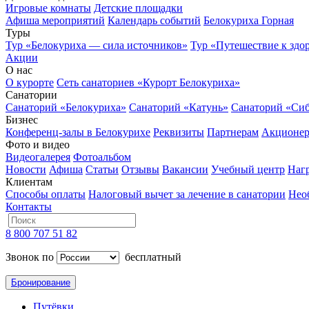
Игровые комнаты
Детские площадки
Афиша мероприятий
Календарь событий
Белокуриха Горная
Туры
Тур «Белокуриха — сила источников»
Тур «Путешествие к здо
Акции
О нас
О курорте
Сеть санаториев «Курорт Белокуриха»
Санатории
Санаторий «Белокуриха»
Санаторий «Катунь»
Санаторий «Си
Бизнес
Конференц-залы в Белокурихе
Реквизиты
Партнерам
Акционе
Фото и видео
Видеогалерея
Фотоальбом
Новости
Афиша
Статьи
Отзывы
Вакансии
Учебный центр
Наг
Клиентам
Способы оплаты
Налоговый вычет за лечение в санатории
Нео
Контакты
8 800 707 51 82
Звонок по
бесплатный
Бронирование
Путёвки