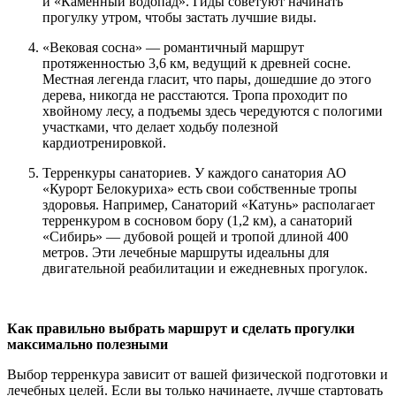
и «Каменный водопад». Гиды советуют начинать
прогулку утром, чтобы застать лучшие виды.
«Вековая сосна» — романтичный маршрут
протяженностью 3,6 км, ведущий к древней сосне.
Местная легенда гласит, что пары, дошедшие до этого
дерева, никогда не расстаются. Тропа проходит по
хвойному лесу, а подъемы здесь чередуются с пологими
участками, что делает ходьбу полезной
кардиотренировкой.
Терренкуры санаториев. У каждого санатория АО
«Курорт Белокуриха» есть свои собственные тропы
здоровья. Например, Санаторий «Катунь» располагает
терренкуром в сосновом бору (1,2 км), а санаторий
«Сибирь» — дубовой рощей и тропой длиной 400
метров. Эти лечебные маршруты идеальны для
двигательной реабилитации и ежедневных прогулок.
Как правильно выбрать маршрут и сделать прогулки
максимально полезными
Выбор терренкура зависит от вашей физической подготовки и
лечебных целей. Если вы только начинаете, лучше стартовать