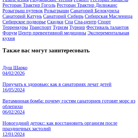
Ресторан Трактир Гоголь
Ресторан Трактир Дилижанс
Розыгрыш путевок
Розыгрыши
Санаторий Белокуриха
Санаторий Катунь
Санаторий Сибирь
Сибирская Масленица
Сибирское подворье
Скидки
Спа
Спа-центр
Спорт
Терренкуры
Транспорт
Туризм
Турнир
Фестиваль талантов
Форум
Центр превентивной медицины
Эксперементальная
кухня
Также вас могут заинтересовать
Душ Шарко
04/02/2026
Приучать к здоровью: как в санаториях лечат детей
16/05/2024
Витаминная бомба: почему гостям санаториев готовят морс из
облепихи
06/02/2024
Новогодний детокс: как восстановить организм после
праздничных застолий
12/01/2024