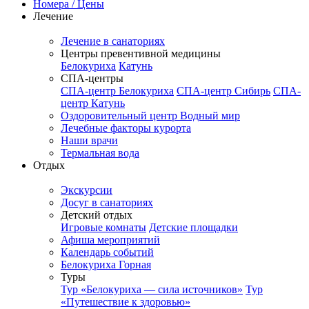
Номера / Цены
Лечение
Лечение в санаториях
Центры превентивной медицины
Белокуриха
Катунь
СПА-центры
СПА-центр Белокуриха
СПА-центр Сибирь
СПА-
центр Катунь
Оздоровительный центр Водный мир
Лечебные факторы курорта
Наши врачи
Термальная вода
Отдых
Экскурсии
Досуг в санаториях
Детский отдых
Игровые комнаты
Детские площадки
Афиша мероприятий
Календарь событий
Белокуриха Горная
Туры
Тур «Белокуриха — сила источников»
Тур
«Путешествие к здоровью»