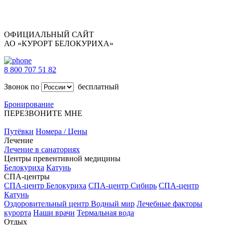
ОФИЦИАЛЬНЫЙ САЙТ
АО «КУРОРТ БЕЛОКУРИХА»
8 800 707 51 82
Звонок по
бесплатный
Бронирование
ПЕРЕЗВОНИТЕ МНЕ
Путёвки
Номера / Цены
Лечение
Лечение в санаториях
Центры превентивной медицины
Белокуриха
Катунь
СПА-центры
СПА-центр Белокуриха
СПА-центр Сибирь
СПА-центр
Катунь
Оздоровительный центр Водный мир
Лечебные факторы
курорта
Наши врачи
Термальная вода
Отдых