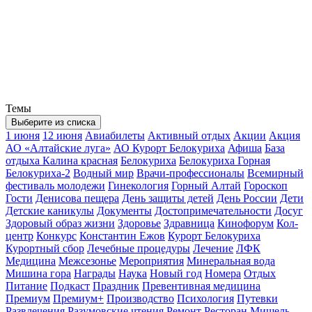
Темы
Выберите из списка
1 июня
12 июня
Авиабилеты
Активный отдых
Акции
Акция
АО «Алтайские луга»
АО Курорт Белокуриха
Афиша
База
отдыха Калина красная
Белокуриха
Белокуриха Горная
Белокуриха-2
Водный мир
Врачи-профессионалы
Всемирный
фестиваль молодежи
Гинекология
Горный Алтай
Гороскоп
Гости
Денисова пещера
День защиты детей
День России
Дети
Детские каникулы
Документы
Достопримечательности
Досуг
Здоровый образ жизни
Здоровье
Здравница
Кинофорум
Кол-
центр
Конкурс
Константин Ежов
Курорт Белокуриха
Курортный сбор
Лечебные процедуры
Лечение
ЛФК
Медицина
Межсезонье
Мероприятия
Минеральная вода
Мишина гора
Награды
Наука
Новый год
Номера
Отдых
Питание
Подкаст
Праздник
Превентивная медицина
Премиум
Премиум+
Производство
Психология
Путевки
Развлечения
Разумовские чтения
Ремонт
Ресторан Мишель