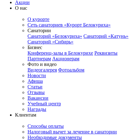
Акции
О нас
О курорте
Сеть санаториев «Курорт Белокуриха»
Санатории
Санаторий «Белокуриха»
Санаторий «Катунь»
Санаторий «Сибирь»
Бизнес
Конференц-залы в Белокурихе
Реквизиты
Партнерам
Акционерам
Фото и видео
Видеогалерея
Фотоальбом
Новости
Афиша
Статьи
Отзывы
Вакансии
Учебный центр
Награды
Клиентам
Способы оплаты
Налоговый вычет за лечение в санатории
Необходимые документы