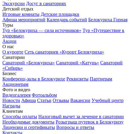
Экскурсии
Досуг в санаториях
Детский отдых
Игровые комнаты
Детские площадки
Афиша мероприятий
Календарь событий
Белокуриха Горная
Туры
Тур «Белокуриха — сила источников»
Тур «Путешествие к
здоровью»
Акции
О нас
О курорте
Сеть санаториев «Курорт Белокуриха»
Санатории
Санаторий «Белокуриха»
Санаторий «Катунь»
Санаторий
«Сибирь»
Бизнес
Конференц-залы в Белокурихе
Реквизиты
Партнерам
Акционерам
Фото и видео
Видеогалерея
Фотоальбом
Новости
Афиша
Статьи
Отзывы
Вакансии
Учебный центр
Награды
Клиентам
Способы оплаты
Налоговый вычет за лечение в санатории
Необходимые документы
Розыгрыш путевок в Белокуриху
Лицензии и сертификаты
Вопросы и ответы
Контакты