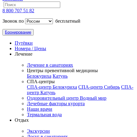
8 800 707 51 82
Звонок по
бесплатный
Бронирование
Путёвки
Номера / Цены
Лечение
Лечение в санаториях
Центры превентивной медицины
Белокуриха
Катунь
СПА-центры
СПА-центр Белокуриха
СПА-центр Сибирь
СПА-
центр Катунь
Оздоровительный центр Водный мир
Лечебные факторы курорта
Наши врачи
Термальная вода
Отдых
Экскурсии
Досуг в санаториях