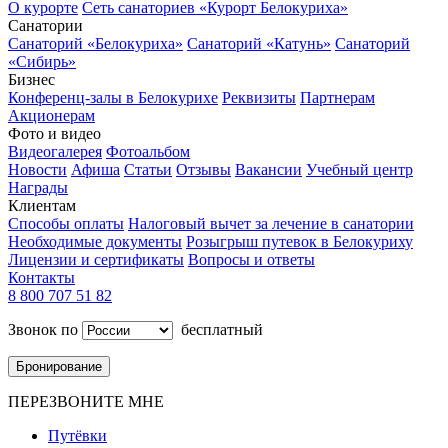
О курорте
Сеть санаториев «Курорт Белокуриха»
Санатории
Санаторий «Белокуриха»
Санаторий «Катунь»
Санаторий
«Сибирь»
Бизнес
Конференц-залы в Белокурихе
Реквизиты
Партнерам
Акционерам
Фото и видео
Видеогалерея
Фотоальбом
Новости
Афиша
Статьи
Отзывы
Вакансии
Учебный центр
Награды
Клиентам
Способы оплаты
Налоговый вычет за лечение в санатории
Необходимые документы
Розыгрыш путевок в Белокуриху
Лицензии и сертификаты
Вопросы и ответы
Контакты
8 800 707 51 82
Звонок по
бесплатный
Бронирование
ПЕРЕЗВОНИТЕ МНЕ
Путёвки