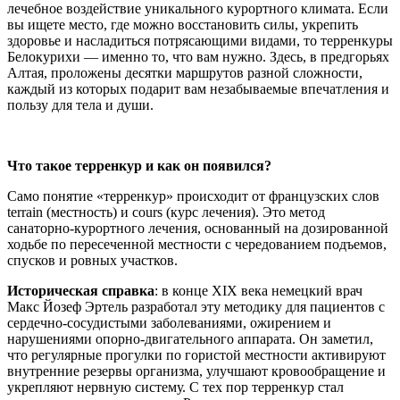
лечебное воздействие уникального курортного климата. Если
вы ищете место, где можно восстановить силы, укрепить
здоровье и насладиться потрясающими видами, то терренкуры
Белокурихи — именно то, что вам нужно. Здесь, в предгорьях
Алтая, проложены десятки маршрутов разной сложности,
каждый из которых подарит вам незабываемые впечатления и
пользу для тела и души.
Что такое терренкур и как он появился?
Само понятие «терренкур» происходит от французских слов
terrain (местность) и cours (курс лечения). Это метод
санаторно-курортного лечения, основанный на дозированной
ходьбе по пересеченной местности с чередованием подъемов,
спусков и ровных участков.
Историческая справка
: в конце XIX века немецкий врач
Макс Йозеф Эртель разработал эту методику для пациентов с
сердечно-сосудистыми заболеваниями, ожирением и
нарушениями опорно-двигательного аппарата. Он заметил,
что регулярные прогулки по гористой местности активируют
внутренние резервы организма, улучшают кровообращение и
укрепляют нервную систему. С тех пор терренкур стал