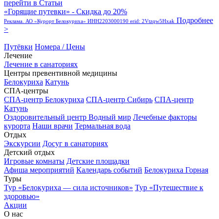
перейти в Статьи
«Горящие путевки» - Скидка до 20%
Подробнее
Реклама. АО «Курорт Белокуриха» ИНН2203000190 erid: 2Vtzqw5Hxak
>
Путёвки
Номера / Цены
Лечение
Лечение в санаториях
Центры превентивной медицины
Белокуриха
Катунь
СПА-центры
СПА-центр Белокуриха
СПА-центр Сибирь
СПА-центр
Катунь
Оздоровительный центр Водный мир
Лечебные факторы
курорта
Наши врачи
Термальная вода
Отдых
Экскурсии
Досуг в санаториях
Детский отдых
Игровые комнаты
Детские площадки
Афиша мероприятий
Календарь событий
Белокуриха Горная
Туры
Тур «Белокуриха — сила источников»
Тур «Путешествие к
здоровью»
Акции
О нас