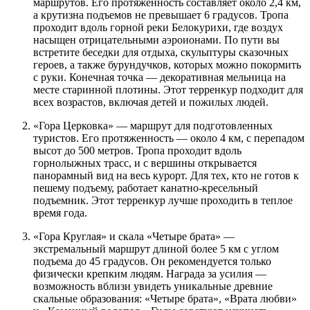
маршрутов. Его протяженность составляет около 2,4 км,
а крутизна подъемов не превышает 6 градусов. Тропа
проходит вдоль горной реки Белокурихи, где воздух
насыщен отрицательными аэроионами. По пути вы
встретите беседки для отдыха, скульптуры сказочных
героев, а также бурундучков, которых можно покормить
с руки. Конечная точка — декоративная мельница на
месте старинной плотины. Этот терренкур подходит для
всех возрастов, включая детей и пожилых людей.
«Гора Церковка» — маршрут для подготовленных
туристов. Его протяженность — около 4 км, с перепадом
высот до 500 метров. Тропа проходит вдоль
горнолыжных трасс, и с вершины открывается
панорамный вид на весь курорт. Для тех, кто не готов к
пешему подъему, работает канатно-кресельный
подъемник. Этот терренкур лучше проходить в теплое
время года.
«Гора Круглая» и скала «Четыре брата» —
экстремальный маршрут длиной более 5 км с углом
подъема до 45 градусов. Он рекомендуется только
физически крепким людям. Награда за усилия —
возможность вблизи увидеть уникальные древние
скальные образования: «Четыре брата», «Врата любви»