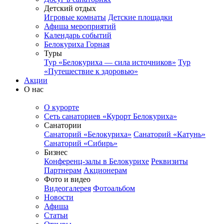
Детский отдых
Игровые комнаты
Детские площадки
Афиша мероприятий
Календарь событий
Белокуриха Горная
Туры
Тур «Белокуриха — сила источников»
Тур
«Путешествие к здоровью»
Акции
О нас
О курорте
Сеть санаториев «Курорт Белокуриха»
Санатории
Санаторий «Белокуриха»
Санаторий «Катунь»
Санаторий «Сибирь»
Бизнес
Конференц-залы в Белокурихе
Реквизиты
Партнерам
Акционерам
Фото и видео
Видеогалерея
Фотоальбом
Новости
Афиша
Статьи