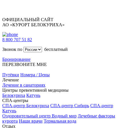
ОФИЦИАЛЬНЫЙ САЙТ
АО «КУРОРТ БЕЛОКУРИХА»
8 800 707 51 82
Звонок по
бесплатный
Бронирование
ПЕРЕЗВОНИТЕ МНЕ
Путёвки
Номера / Цены
Лечение
Лечение в санаториях
Центры превентивной медицины
Белокуриха
Катунь
СПА-центры
СПА-центр Белокуриха
СПА-центр Сибирь
СПА-центр
Катунь
Оздоровительный центр Водный мир
Лечебные факторы
курорта
Наши врачи
Термальная вода
Отдых