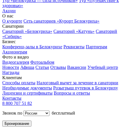
Тур «Белокуриха — сила источников»
Тур «Путешествие к
здоровью»
Акции
О нас
О курорте
Сеть санаториев «Курорт Белокуриха»
Санатории
Санаторий «Белокуриха»
Санаторий «Катунь»
Санаторий
«Сибирь»
Бизнес
Конференц-залы в Белокурихе
Реквизиты
Партнерам
Акционерам
Фото и видео
Видеогалерея
Фотоальбом
Новости
Афиша
Статьи
Отзывы
Вакансии
Учебный центр
Награды
Клиентам
Способы оплаты
Налоговый вычет за лечение в санатории
Необходимые документы
Розыгрыш путевок в Белокуриху
Лицензии и сертификаты
Вопросы и ответы
Контакты
8 800 707 51 82
Звонок по
бесплатный
Бронирование