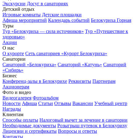
Экскурсии
Досуг в санаториях
Детский отдых
Игровые комнаты
Детские площадки
Афиша мероприятий
Календарь событий
Белокуриха Горная
Туры
Тур «Белокуриха — сила источников»
Тур «Путешествие к
здоровью»
Акции
О нас
О курорте
Сеть санаториев «Курорт Белокуриха»
Санатории
Санаторий «Белокуриха»
Санаторий «Катунь»
Санаторий
«Сибирь»
Бизнес
Конференц-залы в Белокурихе
Реквизиты
Партнерам
Акционерам
Фото и видео
Видеогалерея
Фотоальбом
Новости
Афиша
Статьи
Отзывы
Вакансии
Учебный центр
Награды
Клиентам
Способы оплаты
Налоговый вычет за лечение в санатории
Необходимые документы
Розыгрыш путевок в Белокуриху
Лицензии и сертификаты
Вопросы и ответы
Контакты