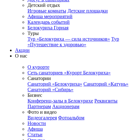
Детский отдых
Игровые комнаты
Детские площадки
Афиша мероприятий
Календарь событий
Белокуриха Горная
Туры
Тур «Белокуриха — сила источников»
Тур
«Путешествие к здоровью»
Акции
О нас
О курорте
Сеть санаториев «Курорт Белокуриха»
Санатории
Санаторий «Белокуриха»
Санаторий «Катунь»
Санаторий «Сибирь»
Бизнес
Конференц-залы в Белокурихе
Реквизиты
Партнерам
Акционерам
Фото и видео
Видеогалерея
Фотоальбом
Новости
Афиша
Статьи