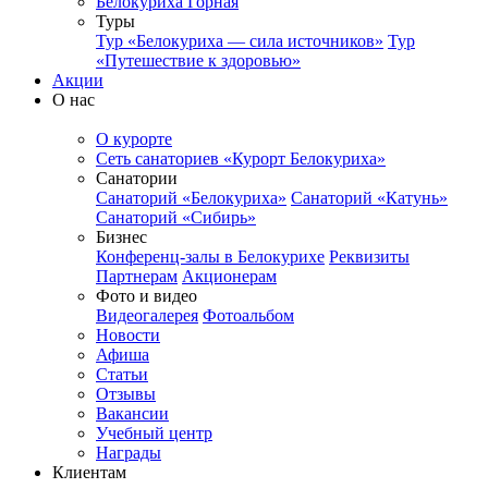
Белокуриха Горная
Туры
Тур «Белокуриха — сила источников»
Тур
«Путешествие к здоровью»
Акции
О нас
О курорте
Сеть санаториев «Курорт Белокуриха»
Санатории
Санаторий «Белокуриха»
Санаторий «Катунь»
Санаторий «Сибирь»
Бизнес
Конференц-залы в Белокурихе
Реквизиты
Партнерам
Акционерам
Фото и видео
Видеогалерея
Фотоальбом
Новости
Афиша
Статьи
Отзывы
Вакансии
Учебный центр
Награды
Клиентам