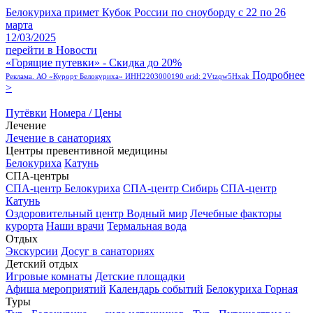
Белокуриха примет Кубок России по сноуборду с 22 по 26
марта
12/03/2025
перейти в Новости
«Горящие путевки» - Скидка до 20%
Подробнее
Реклама. АО «Курорт Белокуриха» ИНН2203000190 erid: 2Vtzqw5Hxak
>
Путёвки
Номера / Цены
Лечение
Лечение в санаториях
Центры превентивной медицины
Белокуриха
Катунь
СПА-центры
СПА-центр Белокуриха
СПА-центр Сибирь
СПА-центр
Катунь
Оздоровительный центр Водный мир
Лечебные факторы
курорта
Наши врачи
Термальная вода
Отдых
Экскурсии
Досуг в санаториях
Детский отдых
Игровые комнаты
Детские площадки
Афиша мероприятий
Календарь событий
Белокуриха Горная
Туры