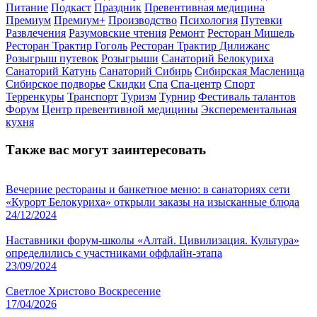
Питание
Подкаст
Праздник
Превентивная медицина
Премиум
Премиум+
Производство
Психология
Путевки
Развлечения
Разумовские чтения
Ремонт
Ресторан Мишель
Ресторан Трактир Гоголь
Ресторан Трактир Дилижанс
Розыгрыш путевок
Розыгрыши
Санаторий Белокуриха
Санаторий Катунь
Санаторий Сибирь
Сибирская Масленица
Сибирское подворье
Скидки
Спа
Спа-центр
Спорт
Терренкуры
Транспорт
Туризм
Турнир
Фестиваль талантов
Форум
Центр превентивной медицины
Эксперементальная
кухня
Также вас могут заинтересовать
Вечерние рестораны и банкетное меню: в санаториях сети
«Курорт Белокуриха» открыли заказы на изысканные блюда
24/12/2024
Наставники форум-школы «Алтай. Цивилизация. Культура»
определились с участниками оффлайн-этапа
23/09/2024
Светлое Христово Воскресение
17/04/2026