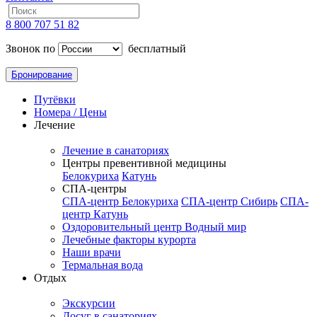
8 800 707 51 82
Звонок по
бесплатный
Бронирование
Путёвки
Номера / Цены
Лечение
Лечение в санаториях
Центры превентивной медицины
Белокуриха
Катунь
СПА-центры
СПА-центр Белокуриха
СПА-центр Сибирь
СПА-
центр Катунь
Оздоровительный центр Водный мир
Лечебные факторы курорта
Наши врачи
Термальная вода
Отдых
Экскурсии
Досуг в санаториях