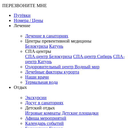
ПЕРЕЗВОНИТЕ МНЕ
Путёвки
Номера / Цены
Лечение
Лечение в санаториях
Центры превентивной медицины
Белокуриха
Катунь
СПА-центры
СПА-центр Белокуриха
СПА-центр Сибирь
СПА-
центр Катунь
Оздоровительный центр Водный мир
Лечебные факторы курорта
Наши врачи
Термальная вода
Отдых
Экскурсии
Досуг в санаториях
Детский отдых
Игровые комнаты
Детские площадки
Афиша мероприятий
Календарь событий