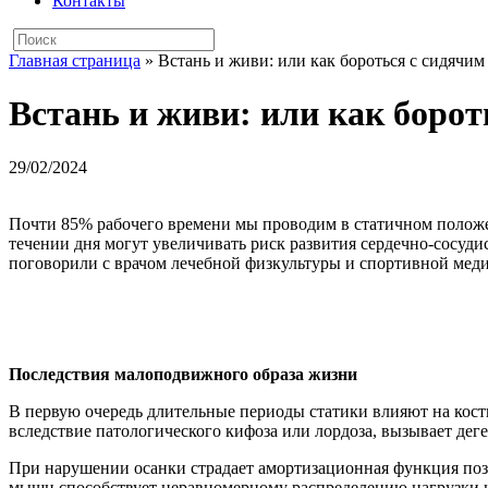
Контакты
Главная страница
»
Встань и живи: или как бороться с сидячи
Встань и живи: или как борот
29/02/2024
Почти 85% рабочего времени мы проводим в статичном положен
течении дня могут увеличивать риск развития сердечно-сосудис
поговорили с врачом лечебной физкультуры и спортивной мед
Последствия малоподвижного образа жизни
В первую очередь длительные периоды статики влияют на ко
вследствие патологического кифоза или лордоза, вызывает дег
При нарушении осанки страдает амортизационная функция поз
мышц способствует неравномерному распределению нагрузки на