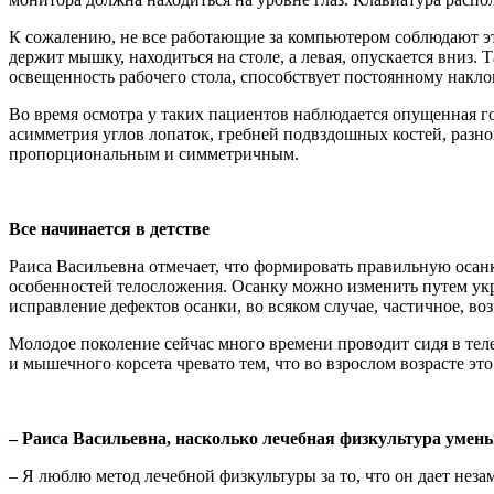
К сожалению, не все работающие за компьютером соблюдают эт
держит мышку, находиться на столе, а левая, опускается вниз
освещенность рабочего стола, способствует постоянному накл
Во время осмотра у таких пациентов наблюдается опущенная г
асимметрия углов лопаток, гребней подвздошных костей, разн
пропорциональным и симметричным.
Все начинается в детстве
Раиса Васильевна отмечает, что формировать правильную осанк
особенностей телосложения. Осанку можно изменить путем ук
исправление дефектов осанки, во всяком случае, частичное, во
Молодое поколение сейчас много времени проводит сидя в тел
и мышечного корсета чревато тем, что во взрослом возрасте э
– Раиса Васильевна, насколько лечебная физкультура умен
– Я люблю метод лечебной физкультуры за то, что он дает неза