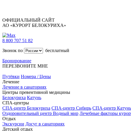
ОФИЦИАЛЬНЫЙ САЙТ
АО «КУРОРТ БЕЛОКУРИХА»
8 800 707 51 82
Звонок по
бесплатный
Бронирование
ПЕРЕЗВОНИТЕ МНЕ
Путёвки
Номера / Цены
Лечение
Лечение в санаториях
Центры превентивной медицины
Белокуриха
Катунь
СПА-центры
СПА-центр Белокуриха
СПА-центр Сибирь
СПА-центр Катун
Оздоровительный центр Водный мир
Лечебные факторы курор
Отдых
Экскурсии
Досуг в санаториях
Детский отдых