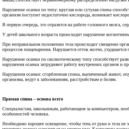
Нарушение осанки по типу: круглая или сутулая спина способст
организм поступит недостаточно кислорода, возникает кислоро
В первую очередь, это отразится на работе головного мозга, с
У детей школьного возраста происходит нарушение когнитивны
При неправильном положении тела происходит смещение орга
процессов пищеварения. Нарушается отток желчи, ухудшается 
Нарушение осанки по сколиотическому типу способствует разв
нарушения осанки затрудняют работу внутренних органов и п
Нарушения осанки: сгорбленная спина, выпяченный живот, опу
организма, ведут к заболеваниям, расстройствам и болям.
Прямая спина – основа всего
Специалистам, школьникам, работающим за компьютером, необ
особенностей человека.
Необходимо хорошее освещение, чтобы тень от руки и тела не з
монитора должна находиться на уровне глаз. Клавиатура распол