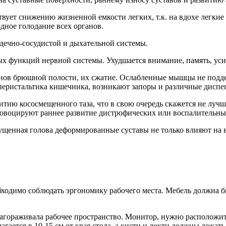
вует снижению жизненной емкости легких, т.к. на вдохе легкие 
дное голодание всех органов.
ердечно-сосудистой и дыхательной системы.
х функций нервной системы. Ухудшается внимание, память, усид
нов брюшной полости, их сжатие. Ослабленные мышцы не подд
перистальтика кишечника, возникают запоры и различные диспе
итию кососмещенного таза, что в свою очередь скажется не лу
ровоцируют раннее развитие дистрофических или воспалительных
щенная голова деформированные суставы не только влияют на в
ходимо соблюдать эргономику рабочего места. Мебель должна б
агораживала рабочее пространство. Монитор, нужно расположить 
агается в 10-15 см от края стола, а кисти и локти должны лежат