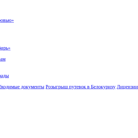
ровью»
бирь»
рам
рады
бходимые документы
Розыгрыш путевок в Белокуриху
Лицензии