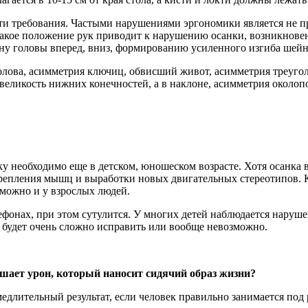
и требования. Частыми нарушениями эргономики является не пр
. Такое положение рук приводит к нарушению осанки, возникнове
ону головы вперед, вниз, формированию усиленного изгиба шейн
олова, асимметрия ключиц, обвисший живот, асимметрия треуго
овеликость нижних конечностей, а в наклоне, асимметрия около
у необходимо еще в детском, юношеском возрасте. Хотя осанка 
репления мышц и выработки новых двигательных стереотипов. К
зможно и у взрослых людей.
ефонах, при этом сутулится. У многих детей наблюдается наруш
то будет очень сложно исправить или вообще невозможно.
ьшает урон, который наносит сидячий образ жизни?
медлительный результат, если человек правильно занимается под