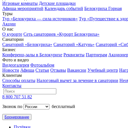
Игровые комнаты
Детские площадки
Афиша мероприятий
Календарь событий
Белокуриха Горная
Туры
Тур «Белокуриха — сила источников»
Тур «Путешествие к здо
Акции
О нас
О курорте
Сеть санаториев «Курорт Белокуриха»
Санатории
Санаторий «Белокуриха»
Санаторий «Катунь»
Санаторий «Си
Бизнес
Конференц-залы в Белокурихе
Реквизиты
Партнерам
Акционе
Фото и видео
Видеогалерея
Фотоальбом
Новости
Афиша
Статьи
Отзывы
Вакансии
Учебный центр
Наг
Клиентам
Способы оплаты
Налоговый вычет за лечение в санатории
Нео
Контакты
8 800 707 51 82
Звонок по
бесплатный
Бронирование
Путёвки