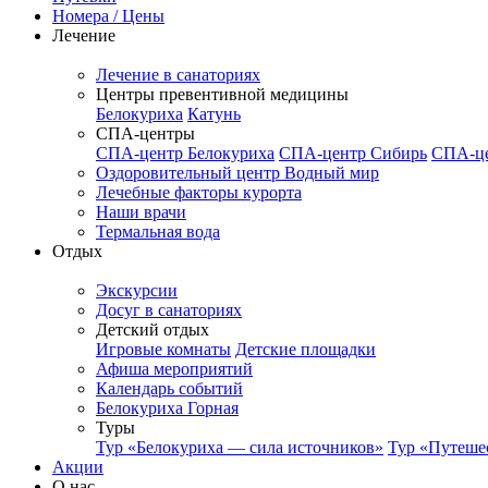
Номера / Цены
Лечение
Лечение в санаториях
Центры превентивной медицины
Белокуриха
Катунь
СПА-центры
СПА-центр Белокуриха
СПА-центр Сибирь
СПА-це
Оздоровительный центр Водный мир
Лечебные факторы курорта
Наши врачи
Термальная вода
Отдых
Экскурсии
Досуг в санаториях
Детский отдых
Игровые комнаты
Детские площадки
Афиша мероприятий
Календарь событий
Белокуриха Горная
Туры
Тур «Белокуриха — сила источников»
Тур «Путеше
Акции
О нас