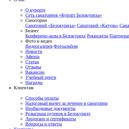
О курорте
Сеть санаториев «Курорт Белокуриха»
Санатории
Санаторий «Белокуриха»
Санаторий «Катунь»
Сана
Бизнес
Конференц-залы в Белокурихе
Реквизиты
Партнера
Фото и видео
Видеогалерея
Фотоальбом
Новости
Афиша
Статьи
Отзывы
Вакансии
Учебный центр
Награды
Клиентам
Способы оплаты
Налоговый вычет за лечение в санатории
Необходимые документы
Розыгрыш путевок в Белокуриху
Лицензии и сертификаты
Вопросы и ответы