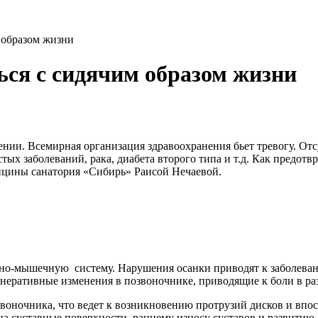
м образом жизни
ься с сидячим образом жизни
ии. Всемирная организация здравоохранения бьет тревогу. Отс
тых заболеваний, рака, диабета второго типа и т.д. Как предот
ицины санатория «Сибирь» Раисой Нечаевой.
стно-мышечную систему. Нарушения осанки приводят к заболев
енеративные изменения в позвоночнике, приводящие к боли в раз
воночника, что ведет к возникновению протрузий дисков и вп
 суставные поверхности, раннему износу суставов и развитию 