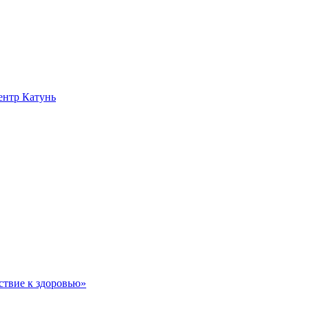
нтр Катунь
ствие к здоровью»