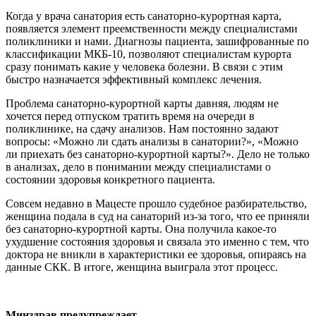
Когда у врача санатория есть санаторно-курортная карта,
появляется элемент преемственности между специалистами
поликлиники и нами. Диагнозы пациента, зашифрованные по
классификации МКБ-10, позволяют специалистам курорта
сразу понимать какие у человека болезни. В связи с этим
быстро назначается эффективный комплекс лечения.
Проблема санаторно-курортной карты давняя, людям не
хочется перед отпуском тратить время на очереди в
поликлинике, на сдачу анализов. Нам постоянно задают
вопросы: «Можно ли сдать анализы в санатории?», «Можно
ли приехать без санаторно-курортной карты?». Дело не только
в анализах, дело в понимании между специалистами о
состоянии здоровья конкретного пациента.
Совсем недавно в Мацесте прошло судебное разбирательство,
женщина подала в суд на санаторий из-за того, что ее приняли
без санаторно-курортной карты. Она получила какое-то
ухудшение состояния здоровья и связала это именно с тем, что
доктора не вникли в характеристики ее здоровья, опираясь на
данные СКК. В итоге, женщина выиграла этот процесс.
Минздрав предупреждает