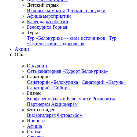
Детский отдых
Игровые комнаты
Детские площадки
Афиша мероприятий
Календарь событий
Белокуриха Горная
Туры
Тур «Белокуриха — сила источников»
Тур
«Путешествие к здоровью»
Акции
О нас
О курорте
Сеть санаториев «Курорт Белокуриха»
Санатории
Санаторий «Белокуриха»
Санаторий «Катунь»
Санаторий «Сибирь»
Бизнес
Конференц-залы в Белокурихе
Реквизиты
Партнерам
Акционерам
Фото и видео
Видеогалерея
Фотоальбом
Новости
Афиша
Статьи