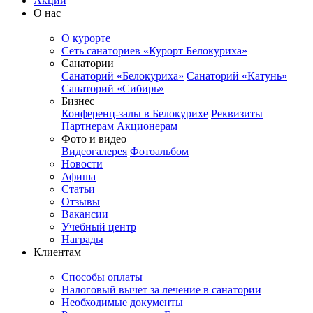
Акции
О нас
О курорте
Сеть санаториев «Курорт Белокуриха»
Санатории
Санаторий «Белокуриха»
Санаторий «Катунь»
Санаторий «Сибирь»
Бизнес
Конференц-залы в Белокурихе
Реквизиты
Партнерам
Акционерам
Фото и видео
Видеогалерея
Фотоальбом
Новости
Афиша
Статьи
Отзывы
Вакансии
Учебный центр
Награды
Клиентам
Способы оплаты
Налоговый вычет за лечение в санатории
Необходимые документы