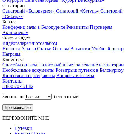
О курорте
Сеть санаториев «Курорт Белокуриха»
Санатории
Санаторий «Белокуриха»
Санаторий «Катунь»
Санаторий
«Сибирь»
Бизнес
Конференц-залы в Белокурихе
Реквизиты
Партнерам
Акционерам
Фото и видео
Видеогалерея
Фотоальбом
Новости
Афиша
Статьи
Отзывы
Вакансии
Учебный центр
Награды
Клиентам
Способы оплаты
Налоговый вычет за лечение в санатории
Необходимые документы
Розыгрыш путевок в Белокуриху
Лицензии и сертификаты
Вопросы и ответы
Контакты
8 800 707 51 82
Звонок по
бесплатный
Бронирование
ПЕРЕЗВОНИТЕ МНЕ
Путёвки
Номера / Цены