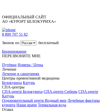
ОФИЦИАЛЬНЫЙ САЙТ
АО «КУРОРТ БЕЛОКУРИХА»
8 800 707 51 82
Звонок по
бесплатный
Бронирование
ПЕРЕЗВОНИТЕ МНЕ
Путёвки
Номера / Цены
Лечение
Лечение в санаториях
Центры превентивной медицины
Белокуриха
Катунь
СПА-центры
СПА-центр Белокуриха
СПА-центр Сибирь
СПА-центр
Катунь
Оздоровительный центр Водный мир
Лечебные факторы
курорта
Наши врачи
Термальная вода
Отдых