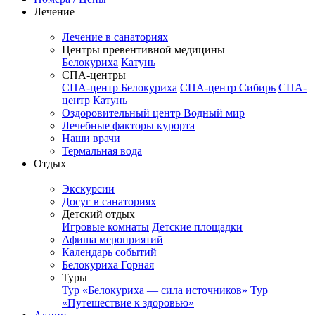
Лечение
Лечение в санаториях
Центры превентивной медицины
Белокуриха
Катунь
СПА-центры
СПА-центр Белокуриха
СПА-центр Сибирь
СПА-
центр Катунь
Оздоровительный центр Водный мир
Лечебные факторы курорта
Наши врачи
Термальная вода
Отдых
Экскурсии
Досуг в санаториях
Детский отдых
Игровые комнаты
Детские площадки
Афиша мероприятий
Календарь событий
Белокуриха Горная
Туры
Тур «Белокуриха — сила источников»
Тур
«Путешествие к здоровью»