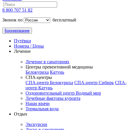
8 800 707 51 82
Звонок по
бесплатный
Бронирование
Путёвки
Номера / Цены
Лечение
Лечение в санаториях
Центры превентивной медицины
Белокуриха
Катунь
СПА-центры
СПА-центр Белокуриха
СПА-центр Сибирь
СПА-
центр Катунь
Оздоровительный центр Водный мир
Лечебные факторы курорта
Наши врачи
Термальная вода
Отдых
Экскурсии
Досуг в санаториях