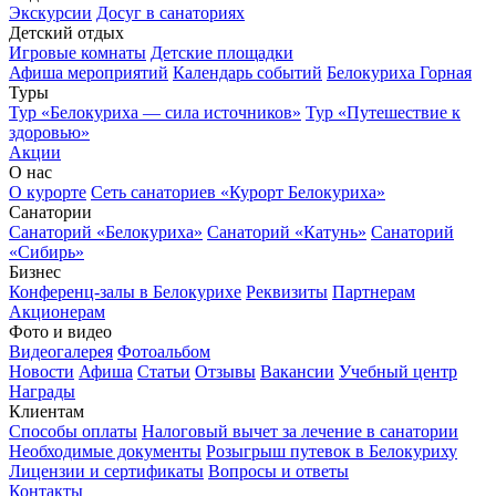
Экскурсии
Досуг в санаториях
Детский отдых
Игровые комнаты
Детские площадки
Афиша мероприятий
Календарь событий
Белокуриха Горная
Туры
Тур «Белокуриха — сила источников»
Тур «Путешествие к
здоровью»
Акции
О нас
О курорте
Сеть санаториев «Курорт Белокуриха»
Санатории
Санаторий «Белокуриха»
Санаторий «Катунь»
Санаторий
«Сибирь»
Бизнес
Конференц-залы в Белокурихе
Реквизиты
Партнерам
Акционерам
Фото и видео
Видеогалерея
Фотоальбом
Новости
Афиша
Статьи
Отзывы
Вакансии
Учебный центр
Награды
Клиентам
Способы оплаты
Налоговый вычет за лечение в санатории
Необходимые документы
Розыгрыш путевок в Белокуриху
Лицензии и сертификаты
Вопросы и ответы
Контакты