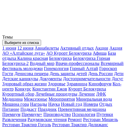
Темы
Выберите из списка
1 июня
12 июня
Авиабилеты
Активный отдых
Акции
Акция
АО «Алтайские луга»
АО Курорт Белокуриха
Афиша
База
отдыха Калина красная
Белокуриха
Белокуриха Горная
Белокуриха-2
Водный мир
Врачи-профессионалы
Всемирный
фестиваль молодежи
Гинекология
Горный Алтай
Гороскоп
Гости
Денисова пещера
День защиты детей
День России
Дети
Детские каникулы
Документы
Достопримечательности
Досуг
Здоровый образ жизни
Здоровье
Здравница
Кинофорум
Кол-
центр
Конкурс
Константин Ежов
Курорт Белокуриха
Курортный сбор
Лечебные процедуры
Лечение
ЛФК
Медицина
Межсезонье
Мероприятия
Минеральная вода
Мишина гора
Награды
Наука
Новый год
Номера
Отдых
Питание
Подкаст
Праздник
Превентивная медицина
Премиум
Премиум+
Производство
Психология
Путевки
Развлечения
Разумовские чтения
Ремонт
Ресторан Мишель
Ресторан Трактир Гоголь
Ресторан Трактир Дилижанс