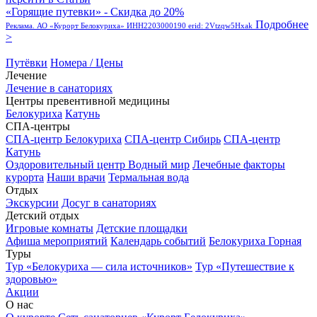
«Горящие путевки» - Скидка до 20%
Подробнее
Реклама. АО «Курорт Белокуриха» ИНН2203000190 erid: 2Vtzqw5Hxak
>
Путёвки
Номера / Цены
Лечение
Лечение в санаториях
Центры превентивной медицины
Белокуриха
Катунь
СПА-центры
СПА-центр Белокуриха
СПА-центр Сибирь
СПА-центр
Катунь
Оздоровительный центр Водный мир
Лечебные факторы
курорта
Наши врачи
Термальная вода
Отдых
Экскурсии
Досуг в санаториях
Детский отдых
Игровые комнаты
Детские площадки
Афиша мероприятий
Календарь событий
Белокуриха Горная
Туры
Тур «Белокуриха — сила источников»
Тур «Путешествие к
здоровью»
Акции
О нас