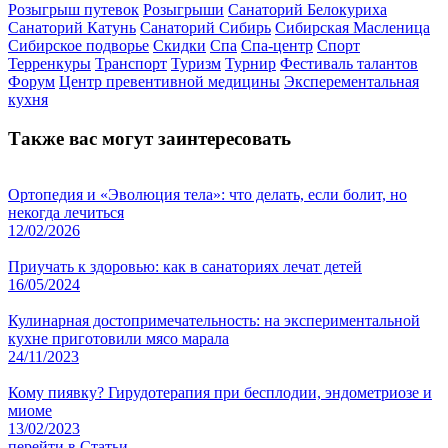
Розыгрыш путевок
Розыгрыши
Санаторий Белокуриха
Санаторий Катунь
Санаторий Сибирь
Сибирская Масленица
Сибирское подворье
Скидки
Спа
Спа-центр
Спорт
Терренкуры
Транспорт
Туризм
Турнир
Фестиваль талантов
Форум
Центр превентивной медицины
Эксперементальная
кухня
Также вас могут заинтересовать
Ортопедия и «Эволюция тела»: что делать, если болит, но
некогда лечиться
12/02/2026
Приучать к здоровью: как в санаториях лечат детей
16/05/2024
Кулинарная достопримечательность: на экспериментальной
кухне приготовили мясо марала
24/11/2023
Кому пиявку? Гирудотерапия при бесплодии, эндометриозе и
миоме
13/02/2023
перейти в Статьи