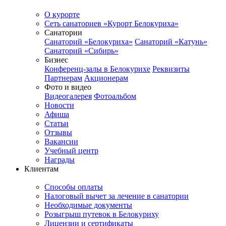
О курорте
Сеть санаториев «Курорт Белокуриха»
Санатории
Санаторий «Белокуриха»
Санаторий «Катунь»
Санаторий «Сибирь»
Бизнес
Конференц-залы в Белокурихе
Реквизиты
Партнерам
Акционерам
Фото и видео
Видеогалерея
Фотоальбом
Новости
Афиша
Статьи
Отзывы
Вакансии
Учебный центр
Награды
Клиентам
Способы оплаты
Налоговый вычет за лечение в санатории
Необходимые документы
Розыгрыш путевок в Белокуриху
Лицензии и сертификаты