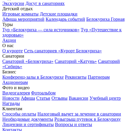
Экскурсии
Досуг в санаториях
Детский отдых
Игровые комнаты
Детские площадки
Афиша мероприятий
Календарь событий
Белокуриха Горная
Туры
Тур «Белокуриха — сила источников»
Тур «Путешествие к
здоровью»
Акции
О нас
О курорте
Сеть санаториев «Курорт Белокуриха»
Санатории
Санаторий «Белокуриха»
Санаторий «Катунь»
Санаторий
«Сибирь»
Бизнес
Конференц-залы в Белокурихе
Реквизиты
Партнерам
Акционерам
Фото и видео
Видеогалерея
Фотоальбом
Новости
Афиша
Статьи
Отзывы
Вакансии
Учебный центр
Награды
Клиентам
Способы оплаты
Налоговый вычет за лечение в санатории
Необходимые документы
Розыгрыш путевок в Белокуриху
Лицензии и сертификаты
Вопросы и ответы
Контакты