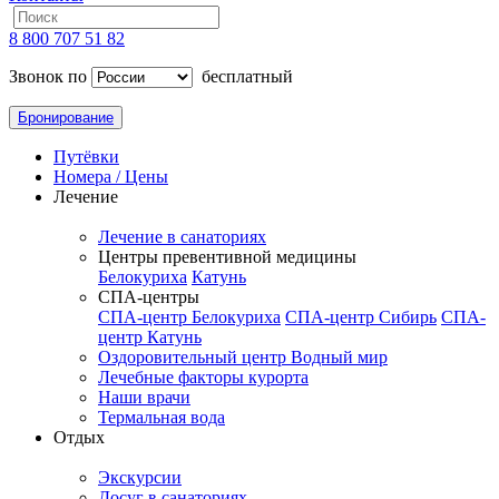
8 800 707 51 82
Звонок по
бесплатный
Бронирование
Путёвки
Номера / Цены
Лечение
Лечение в санаториях
Центры превентивной медицины
Белокуриха
Катунь
СПА-центры
СПА-центр Белокуриха
СПА-центр Сибирь
СПА-
центр Катунь
Оздоровительный центр Водный мир
Лечебные факторы курорта
Наши врачи
Термальная вода
Отдых
Экскурсии
Досуг в санаториях