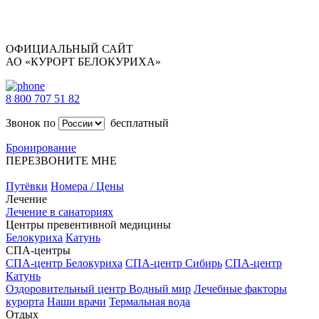
ОФИЦИАЛЬНЫЙ САЙТ
АО «КУРОРТ БЕЛОКУРИХА»
8 800 707 51 82
Звонок по
бесплатный
Бронирование
ПЕРЕЗВОНИТЕ МНЕ
Путёвки
Номера / Цены
Лечение
Лечение в санаториях
Центры превентивной медицины
Белокуриха
Катунь
СПА-центры
СПА-центр Белокуриха
СПА-центр Сибирь
СПА-центр
Катунь
Оздоровительный центр Водный мир
Лечебные факторы
курорта
Наши врачи
Термальная вода
Отдых