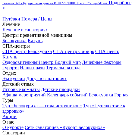
Подробнее
Реклама. АО «Курорт Белокуриха» ИНН2203000190 erid: 2Vtzqw5Hxak
>
Путёвки
Номера / Цены
Лечение
Лечение в санаториях
Центры превентивной медицины
Белокуриха
Катунь
СПА-центры
СПА-центр Белокуриха
СПА-центр Сибирь
СПА-центр
Катунь
Оздоровительный центр Водный мир
Лечебные факторы
курорта
Наши врачи
Термальная вода
Отдых
Экскурсии
Досуг в санаториях
Детский отдых
Игровые комнаты
Детские площадки
Афиша мероприятий
Календарь событий
Белокуриха Горная
Туры
Тур «Белокуриха — сила источников»
Тур «Путешествие к
здоровью»
Акции
О нас
О курорте
Сеть санаториев «Курорт Белокуриха»
Санатории