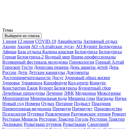
Темы
Выберите из списка
1 июня
12 июня
COVID-19
Авиабилеты
Активный отдых
Акции
Акция
АО «Алтайские луга»
АО Курорт Белокуриха
Афиша
База отдыха Калина красная
Белокуриха
Белокуриха
Горная
Белокуриха-2
Водный мир
Врачи-профессионалы
Всемирный фестиваль молодежи
Гинекология
Горный Алтай
Гороскоп
Гости
Денисова пещера
День защиты детей
День
России
Дети
Детские каникулы
Документы
Достопримечательности
Досуг
Здоровый образ жизни
Здоровье
Здравница
Кинофорум
Кол-центр
Конкурс
Константин Ежов
Курорт Белокуриха
Курортный сбор
Лечебные процедуры
Лечение
ЛФК
Медицина
Межсезонье
Мероприятия
Минеральная вода
Мишина гора
Награды
Наука
Новый год
Номера
Отдых
Питание
Подкаст
Праздник
Превентивная медицина
Премиум
Премиум+
Производство
Психология
Путевки
Развлечения
Разумовские чтения
Ремонт
Ресторан Мишель
Ресторан Трактир Гоголь
Ресторан Трактир
Дилижанс
Розыгрыш путевок
Розыгрыши
Санаторий