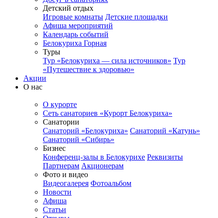
Детский отдых
Игровые комнаты
Детские площадки
Афиша мероприятий
Календарь событий
Белокуриха Горная
Туры
Тур «Белокуриха — сила источников»
Тур
«Путешествие к здоровью»
Акции
О нас
О курорте
Сеть санаториев «Курорт Белокуриха»
Санатории
Санаторий «Белокуриха»
Санаторий «Катунь»
Санаторий «Сибирь»
Бизнес
Конференц-залы в Белокурихе
Реквизиты
Партнерам
Акционерам
Фото и видео
Видеогалерея
Фотоальбом
Новости
Афиша
Статьи