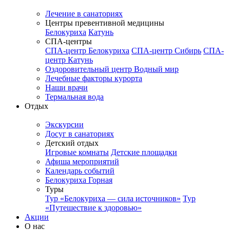
Лечение в санаториях
Центры превентивной медицины
Белокуриха
Катунь
СПА-центры
СПА-центр Белокуриха
СПА-центр Сибирь
СПА-
центр Катунь
Оздоровительный центр Водный мир
Лечебные факторы курорта
Наши врачи
Термальная вода
Отдых
Экскурсии
Досуг в санаториях
Детский отдых
Игровые комнаты
Детские площадки
Афиша мероприятий
Календарь событий
Белокуриха Горная
Туры
Тур «Белокуриха — сила источников»
Тур
«Путешествие к здоровью»
Акции
О нас