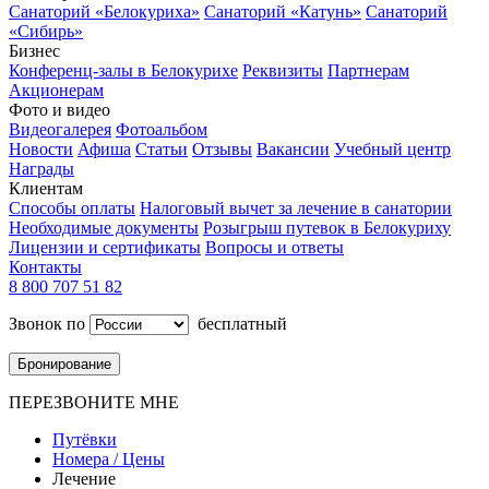
Санаторий «Белокуриха»
Санаторий «Катунь»
Санаторий
«Сибирь»
Бизнес
Конференц-залы в Белокурихе
Реквизиты
Партнерам
Акционерам
Фото и видео
Видеогалерея
Фотоальбом
Новости
Афиша
Статьи
Отзывы
Вакансии
Учебный центр
Награды
Клиентам
Способы оплаты
Налоговый вычет за лечение в санатории
Необходимые документы
Розыгрыш путевок в Белокуриху
Лицензии и сертификаты
Вопросы и ответы
Контакты
8 800 707 51 82
Звонок по
бесплатный
Бронирование
ПЕРЕЗВОНИТЕ МНЕ
Путёвки
Номера / Цены
Лечение