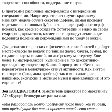
творческие способности, поддержание тонуса.
В программе различные мастер-классы с интересными
специалистами. Например, стилист научит красивому
макияжу, модель обучит секретам дефиле, шаман проведет
медитацию с помощью бубна и чаш, видеограф и фотограф
покажет, как красиво создавать фотографии и видео на своем
смартфоне, кроме того, косметологи проведут лекции, где
поделятся полезными рекомендациями по уходу за кожей.
Для развития творческих и физических способностей пройдут
мастер-классы по вокалу, по танцам (вальс, бачата, зумба), по
созданию карты желаний, по актёрскому мастерству. Еще
более 10 мастер-классов: кулинарные и по декоративно-
прикладному творчеству. Фишкой программы «Весенняя
перезагрузка в Белокурихе» станут активности. Как внутри
санаториев (йога, аквааэробика), так и вне санаториев,
например, экскурсии в местные музеи и аромалабиринт. И это
еще не все!
Зоя КОНДРАТОВИЧ
, заместитель директора по маркетингу
АО «Курорт Белокуриха» рассказала:
«Мы разработали новую программу после того, как увидели,
что предыдущие два таких проекта нашей сети стали