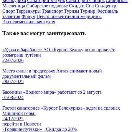
Белокуриха
Санаторий Катунь
Санаторий Сибирь
Сибирская
Масленица
Сибирское подворье
Скидки
Спа
Спа-центр
Спорт
Терренкуры
Транспорт
Туризм
Турнир
Фестиваль
талантов
Форум
Центр превентивной медицины
Эксперементальная кухня
Также вас могут заинтересовать
«Удача в барабане»: АО «Курорт Белокуриха» проведёт
розыгрыш путёвки
22/07/2026
Место силы: в предгорьях Алтая снимают новый
документальный фильм
28/07/2025
Бассейны «Водного мира» работают со 2 августа
01/08/2024
Гостей санаториев «Курорт Белокуриха» ждем на склонах
Мишиной горы!
24/12/2025
перейти в Новости
«Горящие путевки» - Скидка до 20%