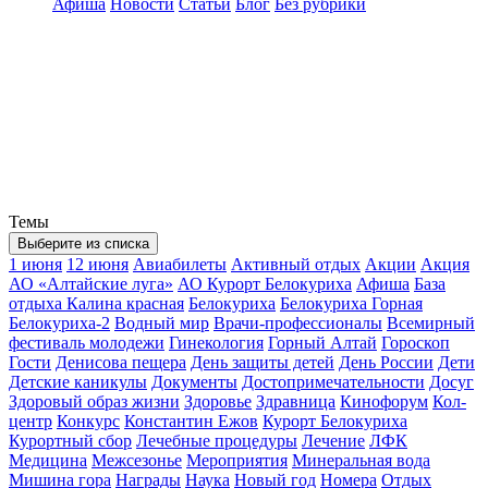
Афиша
Новости
Статьи
Блог
Без рубрики
Темы
Выберите из списка
1 июня
12 июня
Авиабилеты
Активный отдых
Акции
Акция
АО «Алтайские луга»
АО Курорт Белокуриха
Афиша
База
отдыха Калина красная
Белокуриха
Белокуриха Горная
Белокуриха-2
Водный мир
Врачи-профессионалы
Всемирный
фестиваль молодежи
Гинекология
Горный Алтай
Гороскоп
Гости
Денисова пещера
День защиты детей
День России
Дети
Детские каникулы
Документы
Достопримечательности
Досуг
Здоровый образ жизни
Здоровье
Здравница
Кинофорум
Кол-
центр
Конкурс
Константин Ежов
Курорт Белокуриха
Курортный сбор
Лечебные процедуры
Лечение
ЛФК
Медицина
Межсезонье
Мероприятия
Минеральная вода
Мишина гора
Награды
Наука
Новый год
Номера
Отдых