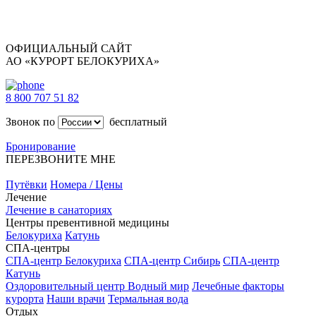
ОФИЦИАЛЬНЫЙ САЙТ
АО «КУРОРТ БЕЛОКУРИХА»
8 800 707 51 82
Звонок по
бесплатный
Бронирование
ПЕРЕЗВОНИТЕ МНЕ
Путёвки
Номера / Цены
Лечение
Лечение в санаториях
Центры превентивной медицины
Белокуриха
Катунь
СПА-центры
СПА-центр Белокуриха
СПА-центр Сибирь
СПА-центр
Катунь
Оздоровительный центр Водный мир
Лечебные факторы
курорта
Наши врачи
Термальная вода
Отдых