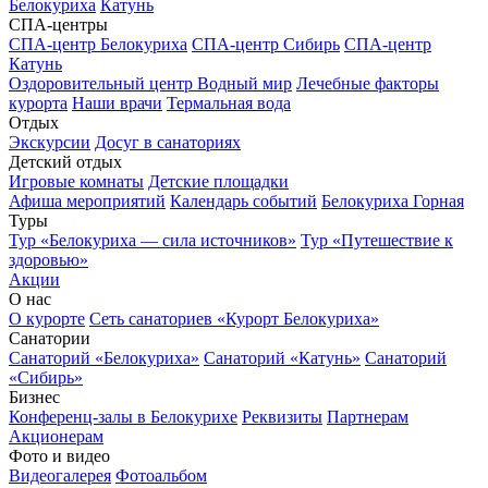
Белокуриха
Катунь
СПА-центры
СПА-центр Белокуриха
СПА-центр Сибирь
СПА-центр
Катунь
Оздоровительный центр Водный мир
Лечебные факторы
курорта
Наши врачи
Термальная вода
Отдых
Экскурсии
Досуг в санаториях
Детский отдых
Игровые комнаты
Детские площадки
Афиша мероприятий
Календарь событий
Белокуриха Горная
Туры
Тур «Белокуриха — сила источников»
Тур «Путешествие к
здоровью»
Акции
О нас
О курорте
Сеть санаториев «Курорт Белокуриха»
Санатории
Санаторий «Белокуриха»
Санаторий «Катунь»
Санаторий
«Сибирь»
Бизнес
Конференц-залы в Белокурихе
Реквизиты
Партнерам
Акционерам
Фото и видео
Видеогалерея
Фотоальбом