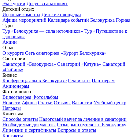
Экскурсии
Досуг в санаториях
Детский отдых
Игровые комнаты
Детские площадки
Афиша мероприятий
Календарь событий
Белокуриха Горная
Туры
Тур «Белокуриха — сила источников»
Тур «Путешествие к
здоровью»
Акции
О нас
О курорте
Сеть санаториев «Курорт Белокуриха»
Санатории
Санаторий «Белокуриха»
Санаторий «Катунь»
Санаторий
«Сибирь»
Бизнес
Конференц-залы в Белокурихе
Реквизиты
Партнерам
Акционерам
Фото и видео
Видеогалерея
Фотоальбом
Новости
Афиша
Статьи
Отзывы
Вакансии
Учебный центр
Награды
Клиентам
Способы оплаты
Налоговый вычет за лечение в санатории
Необходимые документы
Розыгрыш путевок в Белокуриху
Лицензии и сертификаты
Вопросы и ответы
Контакты