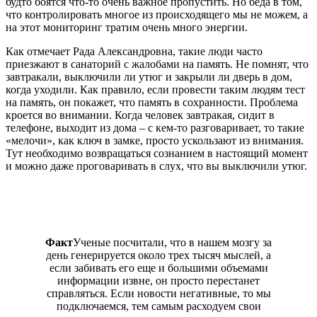
будто боятся что-то очень важное пропустить. Но беда в том,
что контролировать многое из происходящего мы не можем, а
на этот мониторинг тратим очень много энергии.
Как отмечает Рада Александровна, такие люди часто
приезжают в санаторий с жалобами на память. Не помнят, что
завтракали, выключили ли утюг и закрыли ли дверь в дом,
когда уходили. Как правило, если провести таким людям тест
на память, он покажет, что память в сохранности. Проблема
кроется во внимании. Когда человек завтракая, сидит в
телефоне, выходит из дома – с кем-то разговаривает, то такие
«мелочи», как ключ в замке, просто ускользают из внимания.
Тут необходимо возвращаться сознанием в настоящий момент
и можно даже проговаривать в слух, что вы выключили утюг.
Факт
Ученые посчитали, что в нашем мозгу за
день генерируется около трех тысяч мыслей, а
если забивать его еще и большими объемами
информации извне, он просто перестанет
справляться. Если новости негативные, то мы
подключаемся, тем самым расходуем свои