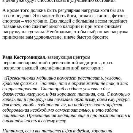
в день уже будут способствовать улучшению состояния.
А кроме того должна быть регулярная нагрузка хотя бы два
раза в неделю. Это может быть йога, пилатес, танцы, фитнес,
спортзал – что угодно. Для людей с большим весом подойдет
плаванье, оно сжигает много калорий и при этом снижает
нагрузку на суставы. Необходимо, чтобы выбранная нагрузка
приносила вам удовольствие, иначе быстро бросите.
Рада Костромицкая,
заведующая центром
персонализированной превентивной медицины, врач-
невролог высшей квалификационной категории:
«Превентивная медицина помогает расставить, условно,
красные флажки – понять, что в образе жизни не так, и это
скорректировать. Санаторий создает условия и для
физических нагрузок, и для хорошего питания, сна. С помощью
капельниц и процедур мы помогаем организму, даем ему ресурс
для того, чтобы оздоровиться, но поддерживать эффект
оздоровления необходимо самостоятельно, и это задача
пациентов. Превентивная медицина еще и про осознанность и
внимательность к своему телу.
Например, если вы питаетесь фастфудом, хорошо ли