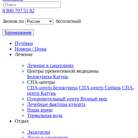
8 800 707 51 82
Звонок по
бесплатный
Бронирование
Путёвки
Номера / Цены
Лечение
Лечение в санаториях
Центры превентивной медицины
Белокуриха
Катунь
СПА-центры
СПА-центр Белокуриха
СПА-центр Сибирь
СПА-
центр Катунь
Оздоровительный центр Водный мир
Лечебные факторы курорта
Наши врачи
Термальная вода
Отдых
Экскурсии
Досуг в санаториях