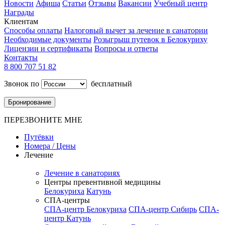
Новости
Афиша
Статьи
Отзывы
Вакансии
Учебный центр
Награды
Клиентам
Способы оплаты
Налоговый вычет за лечение в санатории
Необходимые документы
Розыгрыш путевок в Белокуриху
Лицензии и сертификаты
Вопросы и ответы
Контакты
8 800 707 51 82
Звонок по
бесплатный
Бронирование
ПЕРЕЗВОНИТЕ МНЕ
Путёвки
Номера / Цены
Лечение
Лечение в санаториях
Центры превентивной медицины
Белокуриха
Катунь
СПА-центры
СПА-центр Белокуриха
СПА-центр Сибирь
СПА-
центр Катунь