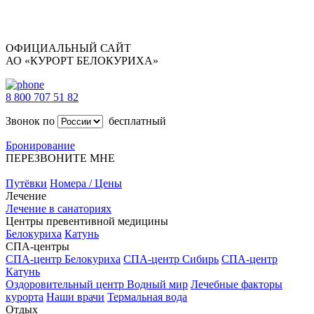
ОФИЦИАЛЬНЫЙ САЙТ
АО «КУРОРТ БЕЛОКУРИХА»
8 800 707 51 82
Звонок по
бесплатный
Бронирование
ПЕРЕЗВОНИТЕ МНЕ
Путёвки
Номера / Цены
Лечение
Лечение в санаториях
Центры превентивной медицины
Белокуриха
Катунь
СПА-центры
СПА-центр Белокуриха
СПА-центр Сибирь
СПА-центр
Катунь
Оздоровительный центр Водный мир
Лечебные факторы
курорта
Наши врачи
Термальная вода
Отдых