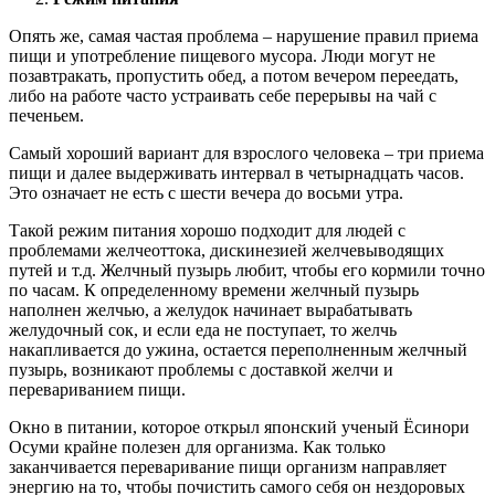
Опять же, самая частая проблема – нарушение правил приема
пищи и употребление пищевого мусора. Люди могут не
позавтракать, пропустить обед, а потом вечером переедать,
либо на работе часто устраивать себе перерывы на чай с
печеньем.
Самый хороший вариант для взрослого человека – три приема
пищи и далее выдерживать интервал в четырнадцать часов.
Это означает не есть с шести вечера до восьми утра.
Такой режим питания хорошо подходит для людей с
проблемами желчеоттока, дискинезией желчевыводящих
путей и т.д. Желчный пузырь любит, чтобы его кормили точно
по часам. К определенному времени желчный пузырь
наполнен желчью, а желудок начинает вырабатывать
желудочный сок, и если еда не поступает, то желчь
накапливается до ужина, остается переполненным желчный
пузырь, возникают проблемы с доставкой желчи и
перевариванием пищи.
Окно в питании, которое открыл японский ученый Ёсинори
Осуми крайне полезен для организма. Как только
заканчивается переваривание пищи организм направляет
энергию на то, чтобы почистить самого себя он нездоровых