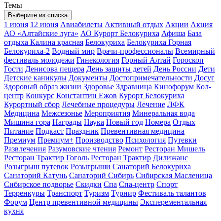
Темы
Выберите из списка
1 июня
12 июня
Авиабилеты
Активный отдых
Акции
Акция
АО «Алтайские луга»
АО Курорт Белокуриха
Афиша
База
отдыха Калина красная
Белокуриха
Белокуриха Горная
Белокуриха-2
Водный мир
Врачи-профессионалы
Всемирный
фестиваль молодежи
Гинекология
Горный Алтай
Гороскоп
Гости
Денисова пещера
День защиты детей
День России
Дети
Детские каникулы
Документы
Достопримечательности
Досуг
Здоровый образ жизни
Здоровье
Здравница
Кинофорум
Кол-
центр
Конкурс
Константин Ежов
Курорт Белокуриха
Курортный сбор
Лечебные процедуры
Лечение
ЛФК
Медицина
Межсезонье
Мероприятия
Минеральная вода
Мишина гора
Награды
Наука
Новый год
Номера
Отдых
Питание
Подкаст
Праздник
Превентивная медицина
Премиум
Премиум+
Производство
Психология
Путевки
Развлечения
Разумовские чтения
Ремонт
Ресторан Мишель
Ресторан Трактир Гоголь
Ресторан Трактир Дилижанс
Розыгрыш путевок
Розыгрыши
Санаторий Белокуриха
Санаторий Катунь
Санаторий Сибирь
Сибирская Масленица
Сибирское подворье
Скидки
Спа
Спа-центр
Спорт
Терренкуры
Транспорт
Туризм
Турнир
Фестиваль талантов
Форум
Центр превентивной медицины
Эксперементальная
кухня