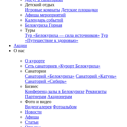
Детский отдых
Игровые комнаты
Детские площадки
Афиша мероприятий
Календарь событий
Белокуриха Горная
Туры
Тур «Белокуриха — сила источников»
Тур
«Путешествие к здоровью»
Акции
О нас
О курорте
Сеть санаториев «Курорт Белокуриха»
Санатории
Санаторий «Белокуриха»
Санаторий «Катунь»
Санаторий «Сибирь»
Бизнес
Конференц-залы в Белокурихе
Реквизиты
Партнерам
Акционерам
Фото и видео
Видеогалерея
Фотоальбом
Новости
Афиша
Статьи