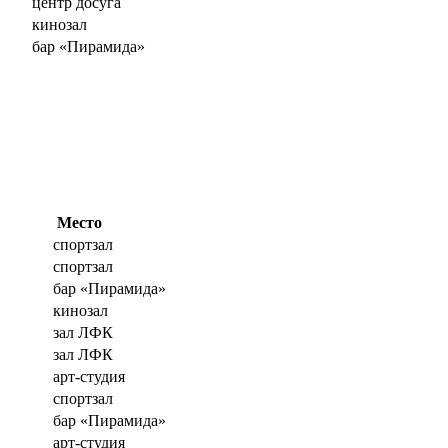
центр досуга
кинозал
бар «Пирамида»
Место
спортзал
спортзал
бар «Пирамида»
кинозал
зал ЛФК
зал ЛФК
арт-студия
спортзал
бар «Пирамида»
арт-студия