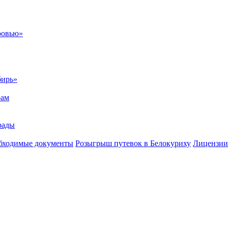
ровью»
бирь»
рам
рады
бходимые документы
Розыгрыш путевок в Белокуриху
Лицензии