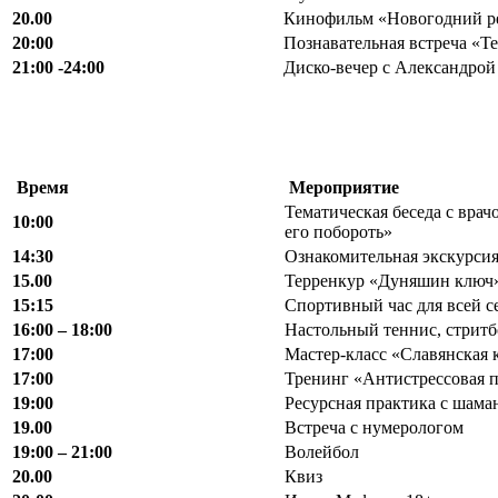
20.00
Кинофильм «Новогодний р
20:00
Познавательная встреча «Т
21:00 -24:00
Диско-вечер с Александрой
Время
Мероприятие
Тематическая беседа с вра
10:00
его побороть»
14:30
Ознакомительная экскурсия
15.00
Терренкур «Дуняшин ключ
15:15
Спортивный час для всей с
16
:
00 – 18
:
00
Настольный теннис, стритб
17:00
Мастер-класс «Славянская 
17:00
Тренинг «Антистрессовая 
19:00
Ресурсная практика с шам
19.00
Встреча с нумерологом
19
:
00 – 21
:
00
Волейбол
20.00
Квиз