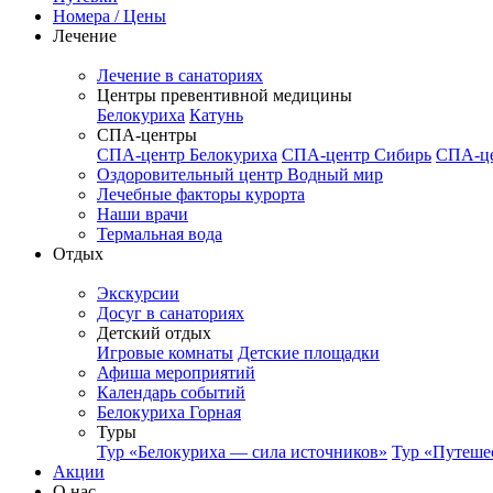
Номера / Цены
Лечение
Лечение в санаториях
Центры превентивной медицины
Белокуриха
Катунь
СПА-центры
СПА-центр Белокуриха
СПА-центр Сибирь
СПА-це
Оздоровительный центр Водный мир
Лечебные факторы курорта
Наши врачи
Термальная вода
Отдых
Экскурсии
Досуг в санаториях
Детский отдых
Игровые комнаты
Детские площадки
Афиша мероприятий
Календарь событий
Белокуриха Горная
Туры
Тур «Белокуриха — сила источников»
Тур «Путеше
Акции
О нас