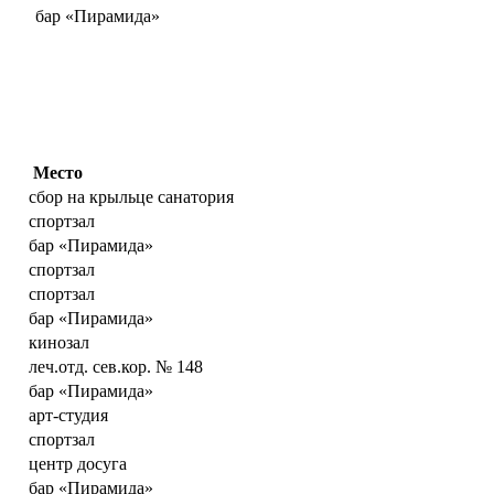
бар «Пирамида»
Место
сбор на крыльце санатория
спортзал
бар «Пирамида»
спортзал
спортзал
бар «Пирамида»
кинозал
леч.отд. сев.кор. № 148
бар «Пирамида»
арт-студия
спортзал
центр досуга
бар «Пирамида»