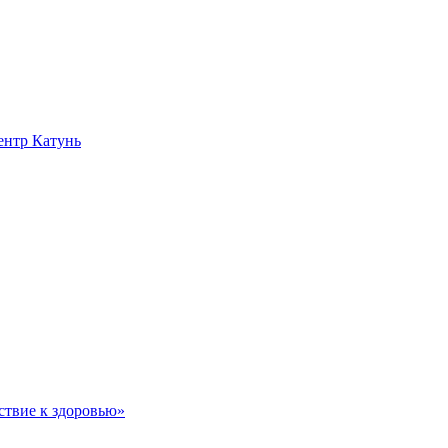
нтр Катунь
ствие к здоровью»