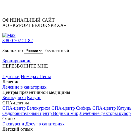
ОФИЦИАЛЬНЫЙ САЙТ
АО «КУРОРТ БЕЛОКУРИХА»
8 800 707 51 82
Звонок по
бесплатный
Бронирование
ПЕРЕЗВОНИТЕ МНЕ
Путёвки
Номера / Цены
Лечение
Лечение в санаториях
Центры превентивной медицины
Белокуриха
Катунь
СПА-центры
СПА-центр Белокуриха
СПА-центр Сибирь
СПА-центр Катун
Оздоровительный центр Водный мир
Лечебные факторы курор
Отдых
Экскурсии
Досуг в санаториях
Детский отдых