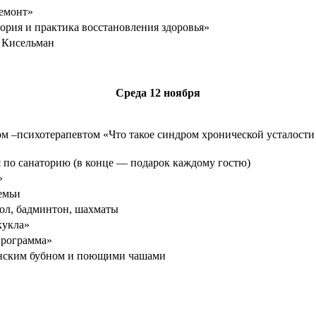
емонт»
еория и практика восстановления здоровья»
 Кисельман
Среда
12 ноября
чом –психотерапевтом «Что такое синдром хронической усталости
 по санаторию (в конце — подарок каждому гостю)
»
емьи
ол, бадминтон, шахматы
кукла»
программа»
анским бубном и поющими чашами