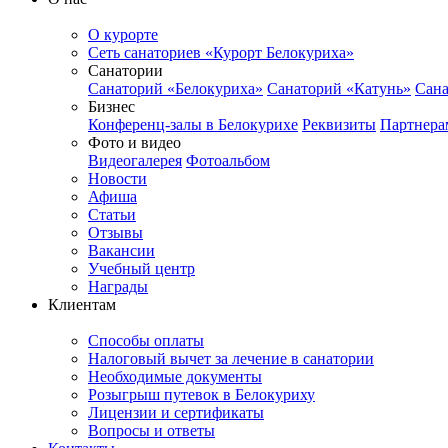
О курорте
Сеть санаториев «Курорт Белокуриха»
Санатории
Санаторий «Белокуриха»
Санаторий «Катунь»
Сана
Бизнес
Конференц-залы в Белокурихе
Реквизиты
Партнера
Фото и видео
Видеогалерея
Фотоальбом
Новости
Афиша
Статьи
Отзывы
Вакансии
Учебный центр
Награды
Клиентам
Способы оплаты
Налоговый вычет за лечение в санатории
Необходимые документы
Розыгрыш путевок в Белокуриху
Лицензии и сертификаты
Вопросы и ответы