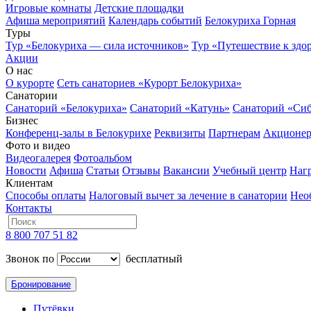
Игровые комнаты
Детские площадки
Афиша мероприятий
Календарь событий
Белокуриха Горная
Туры
Тур «Белокуриха — сила источников»
Тур «Путешествие к здо
Акции
О нас
О курорте
Сеть санаториев «Курорт Белокуриха»
Санатории
Санаторий «Белокуриха»
Санаторий «Катунь»
Санаторий «Си
Бизнес
Конференц-залы в Белокурихе
Реквизиты
Партнерам
Акционе
Фото и видео
Видеогалерея
Фотоальбом
Новости
Афиша
Статьи
Отзывы
Вакансии
Учебный центр
Наг
Клиентам
Способы оплаты
Налоговый вычет за лечение в санатории
Нео
Контакты
8 800 707 51 82
Звонок по
бесплатный
Бронирование
Путёвки