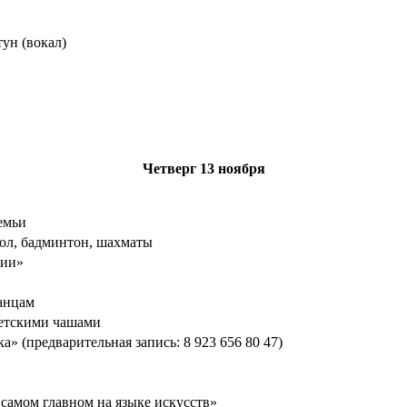
ун (вокал)
Четверг
13 ноября
емьи
ол, бадминтон, шахматы
фии»
анцам
етскими чашами
» (предварительная запись: 8 923 656 80 47)
 самом главном на языке искусств»