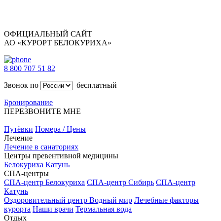
ОФИЦИАЛЬНЫЙ САЙТ
АО «КУРОРТ БЕЛОКУРИХА»
8 800 707 51 82
Звонок по
бесплатный
Бронирование
ПЕРЕЗВОНИТЕ МНЕ
Путёвки
Номера / Цены
Лечение
Лечение в санаториях
Центры превентивной медицины
Белокуриха
Катунь
СПА-центры
СПА-центр Белокуриха
СПА-центр Сибирь
СПА-центр
Катунь
Оздоровительный центр Водный мир
Лечебные факторы
курорта
Наши врачи
Термальная вода
Отдых