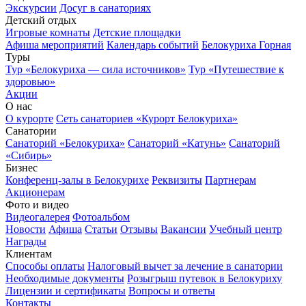
Экскурсии
Досуг в санаториях
Детский отдых
Игровые комнаты
Детские площадки
Афиша мероприятий
Календарь событий
Белокуриха Горная
Туры
Тур «Белокуриха — сила источников»
Тур «Путешествие к
здоровью»
Акции
О нас
О курорте
Сеть санаториев «Курорт Белокуриха»
Санатории
Санаторий «Белокуриха»
Санаторий «Катунь»
Санаторий
«Сибирь»
Бизнес
Конференц-залы в Белокурихе
Реквизиты
Партнерам
Акционерам
Фото и видео
Видеогалерея
Фотоальбом
Новости
Афиша
Статьи
Отзывы
Вакансии
Учебный центр
Награды
Клиентам
Способы оплаты
Налоговый вычет за лечение в санатории
Необходимые документы
Розыгрыш путевок в Белокуриху
Лицензии и сертификаты
Вопросы и ответы
Контакты