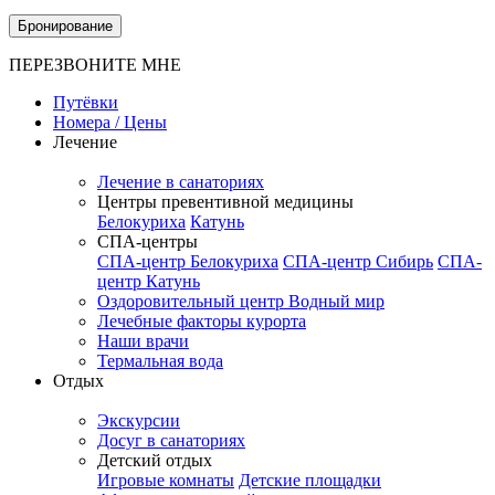
Бронирование
ПЕРЕЗВОНИТЕ МНЕ
Путёвки
Номера / Цены
Лечение
Лечение в санаториях
Центры превентивной медицины
Белокуриха
Катунь
СПА-центры
СПА-центр Белокуриха
СПА-центр Сибирь
СПА-
центр Катунь
Оздоровительный центр Водный мир
Лечебные факторы курорта
Наши врачи
Термальная вода
Отдых
Экскурсии
Досуг в санаториях
Детский отдых
Игровые комнаты
Детские площадки