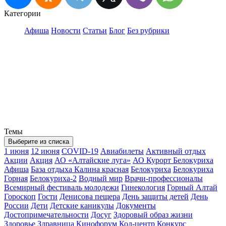
Категории
Афиша
Новости
Статьи
Блог
Без рубрики
Темы
Выберите из списка
1 июня
12 июня
COVID-19
Авиабилеты
Активный отдых
Акции
Акция
АО «Алтайские луга»
АО Курорт Белокуриха
Афиша
База отдыха Калина красная
Белокуриха
Белокуриха
Горная
Белокуриха-2
Водный мир
Врачи-профессионалы
Всемирный фестиваль молодежи
Гинекология
Горный Алтай
Гороскоп
Гости
Денисова пещера
День защиты детей
День
России
Дети
Детские каникулы
Документы
Достопримечательности
Досуг
Здоровый образ жизни
Здоровье
Здравница
Кинофорум
Кол-центр
Конкурс