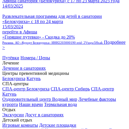
Афиша санатория «Белокуриха» с 17 по 23 марта 2025 года
14/03/2025
Развлекательная программа для детей в санатории
«Белокуриха» с 18 по 24 марта
15/03/2024
перейти в Афиша
«Горящие путевки» - Скидка до 20%
Подробнее
Реклама. АО «Курорт Белокуриха» ИНН2203000190 erid: 2Vtzqw5Hxak
>
Путёвки
Номера / Цены
Лечение
Лечение в санаториях
Центры превентивной медицины
Белокуриха
Катунь
СПА-центры
СПА-центр Белокуриха
СПА-центр Сибирь
СПА-центр
Катунь
Оздоровительный центр Водный мир
Лечебные факторы
курорта
Наши врачи
Термальная вода
Отдых
Экскурсии
Досуг в санаториях
Детский отдых
Игровые комнаты
Детские площадки