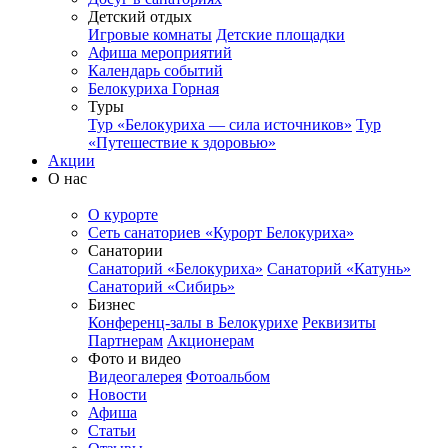
Детский отдых
Игровые комнаты
Детские площадки
Афиша мероприятий
Календарь событий
Белокуриха Горная
Туры
Тур «Белокуриха — сила источников»
Тур
«Путешествие к здоровью»
Акции
О нас
О курорте
Сеть санаториев «Курорт Белокуриха»
Санатории
Санаторий «Белокуриха»
Санаторий «Катунь»
Санаторий «Сибирь»
Бизнес
Конференц-залы в Белокурихе
Реквизиты
Партнерам
Акционерам
Фото и видео
Видеогалерея
Фотоальбом
Новости
Афиша
Статьи