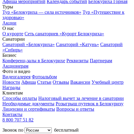
Афиша мероприятий
Календарь событий
Белокуриха Горная
Туры
Тур «Белокуриха — сила источников»
Тур «Путешествие к
здоровью»
Акции
О нас
О курорте
Сеть санаториев «Курорт Белокуриха»
Санатории
Санаторий «Белокуриха»
Санаторий «Катунь»
Санаторий
«Сибирь»
Бизнес
Конференц-залы в Белокурихе
Реквизиты
Партнерам
Акционерам
Фото и видео
Видеогалерея
Фотоальбом
Новости
Афиша
Статьи
Отзывы
Вакансии
Учебный центр
Награды
Клиентам
Способы оплаты
Налоговый вычет за лечение в санатории
Необходимые документы
Розыгрыш путевок в Белокуриху
Лицензии и сертификаты
Вопросы и ответы
Контакты
8 800 707 51 82
Звонок по
бесплатный