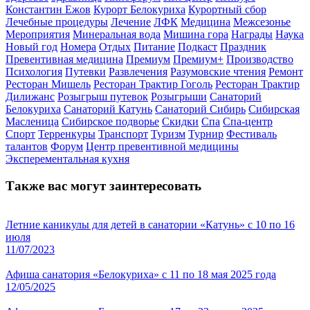
Константин Ежов
Курорт Белокуриха
Курортный сбор
Лечебные процедуры
Лечение
ЛФК
Медицина
Межсезонье
Мероприятия
Минеральная вода
Мишина гора
Награды
Наука
Новый год
Номера
Отдых
Питание
Подкаст
Праздник
Превентивная медицина
Премиум
Премиум+
Производство
Психология
Путевки
Развлечения
Разумовские чтения
Ремонт
Ресторан Мишель
Ресторан Трактир Гоголь
Ресторан Трактир
Дилижанс
Розыгрыш путевок
Розыгрыши
Санаторий
Белокуриха
Санаторий Катунь
Санаторий Сибирь
Сибирская
Масленица
Сибирское подворье
Скидки
Спа
Спа-центр
Спорт
Терренкуры
Транспорт
Туризм
Турнир
Фестиваль
талантов
Форум
Центр превентивной медицины
Эксперементальная кухня
Также вас могут заинтересовать
Летние каникулы для детей в санатории «Катунь» с 10 по 16
июля
11/07/2023
Афиша санатория «Белокуриха» с 11 по 18 мая 2025 года
12/05/2025