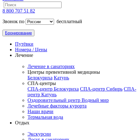
8 800 707 51 82
Звонок по
бесплатный
Бронирование
Путёвки
Номера / Цены
Лечение
Лечение в санаториях
Центры превентивной медицины
Белокуриха
Катунь
СПА-центры
СПА-центр Белокуриха
СПА-центр Сибирь
СПА-
центр Катунь
Оздоровительный центр Водный мир
Лечебные факторы курорта
Наши врачи
Термальная вода
Отдых
Экскурсии
Досуг в санаториях