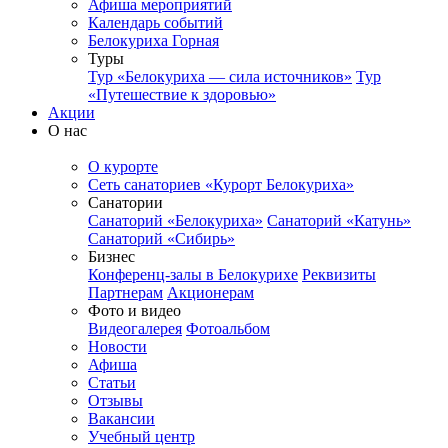
Афиша мероприятий
Календарь событий
Белокуриха Горная
Туры
Тур «Белокуриха — сила источников»
Тур
«Путешествие к здоровью»
Акции
О нас
О курорте
Сеть санаториев «Курорт Белокуриха»
Санатории
Санаторий «Белокуриха»
Санаторий «Катунь»
Санаторий «Сибирь»
Бизнес
Конференц-залы в Белокурихе
Реквизиты
Партнерам
Акционерам
Фото и видео
Видеогалерея
Фотоальбом
Новости
Афиша
Статьи
Отзывы
Вакансии
Учебный центр