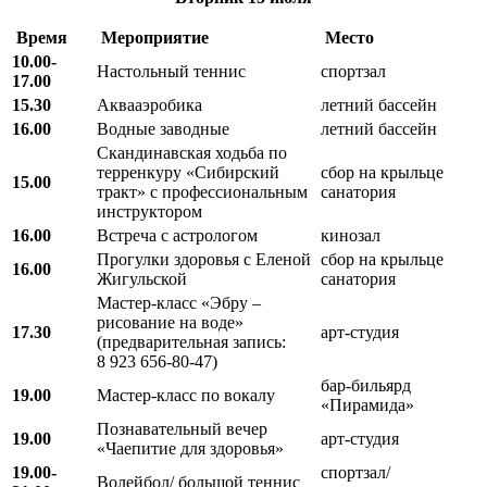
Время
Мероприятие
Место
10.00-
Настольный теннис
спортзал
17.00
15.30
Аквааэробика
летний бассейн
16.00
Водные заводные
летний бассейн
Скандинавская ходьба по
терренкуру «Сибирский
сбор на крыльце
15.00
тракт» с профессиональным
санатория
инструктором
16.00
Встреча с астрологом
кинозал
Прогулки здоровья с Еленой
сбор на крыльце
16.00
Жигульской
санатория
Мастер-класс «Эбру –
рисование на воде»
17.30
арт-студия
(предварительная запись:
8 923 656-80-47)
бар-бильярд
19.00
Мастер-класс по вокалу
«Пирамида»
Познавательный вечер
19.00
арт-студия
«Чаепитие для здоровья»
19.00-
спортзал/
Волейбол/ большой теннис