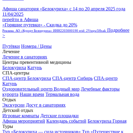
Афиша санатория «Белокуриха» с 14 по 20 апреля 2025 года
11/04/2025
перейти в Афиша
«Горящие путевки» - Скидка до 20%
Подробнее
Реклама. АО «Курорт Белокуриха» ИНН2203000190 erid: 2Vtzqw5Hxak
>
Путёвки
Номера / Цены
Лечение
Лечение в санаториях
Центры превентивной медицины
Белокуриха
Катунь
СПА-центры
СПА-центр Белокуриха
СПА-центр Сибирь
СПА-центр
Катунь
Оздоровительный центр Водный мир
Лечебные факторы
курорта
Наши врачи
Термальная вода
Отдых
Экскурсии
Досуг в санаториях
Детский отдых
Игровые комнаты
Детские площадки
Афиша мероприятий
Календарь событий
Белокуриха Горная
Туры
Тур «Белокуриха — сила источников»
Тур «Путешествие к