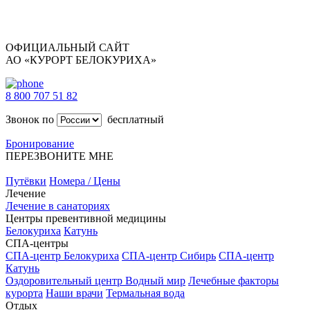
ОФИЦИАЛЬНЫЙ САЙТ
АО «КУРОРТ БЕЛОКУРИХА»
8 800 707 51 82
Звонок по
бесплатный
Бронирование
ПЕРЕЗВОНИТЕ МНЕ
Путёвки
Номера / Цены
Лечение
Лечение в санаториях
Центры превентивной медицины
Белокуриха
Катунь
СПА-центры
СПА-центр Белокуриха
СПА-центр Сибирь
СПА-центр
Катунь
Оздоровительный центр Водный мир
Лечебные факторы
курорта
Наши врачи
Термальная вода
Отдых