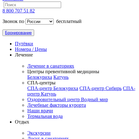
8 800 707 51 82
Звонок по
бесплатный
Бронирование
Путёвки
Номера / Цены
Лечение
Лечение в санаториях
Центры превентивной медицины
Белокуриха
Катунь
СПА-центры
СПА-центр Белокуриха
СПА-центр Сибирь
СПА-
центр Катунь
Оздоровительный центр Водный мир
Лечебные факторы курорта
Наши врачи
Термальная вода
Отдых
Экскурсии
Досуг в санаториях