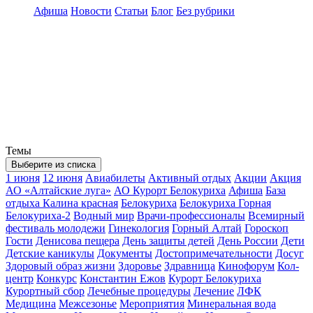
Афиша
Новости
Статьи
Блог
Без рубрики
Темы
Выберите из списка
1 июня
12 июня
Авиабилеты
Активный отдых
Акции
Акция
АО «Алтайские луга»
АО Курорт Белокуриха
Афиша
База
отдыха Калина красная
Белокуриха
Белокуриха Горная
Белокуриха-2
Водный мир
Врачи-профессионалы
Всемирный
фестиваль молодежи
Гинекология
Горный Алтай
Гороскоп
Гости
Денисова пещера
День защиты детей
День России
Дети
Детские каникулы
Документы
Достопримечательности
Досуг
Здоровый образ жизни
Здоровье
Здравница
Кинофорум
Кол-
центр
Конкурс
Константин Ежов
Курорт Белокуриха
Курортный сбор
Лечебные процедуры
Лечение
ЛФК
Медицина
Межсезонье
Мероприятия
Минеральная вода