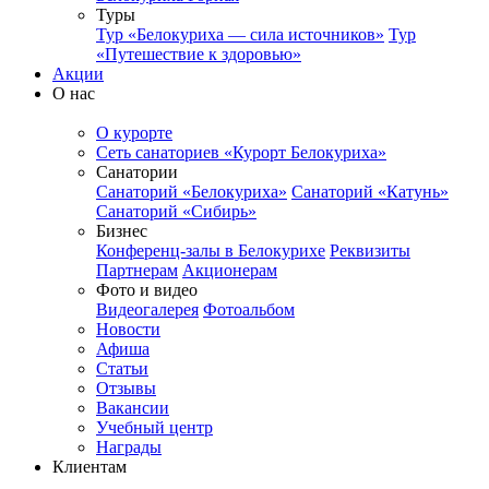
Туры
Тур «Белокуриха — сила источников»
Тур
«Путешествие к здоровью»
Акции
О нас
О курорте
Сеть санаториев «Курорт Белокуриха»
Санатории
Санаторий «Белокуриха»
Санаторий «Катунь»
Санаторий «Сибирь»
Бизнес
Конференц-залы в Белокурихе
Реквизиты
Партнерам
Акционерам
Фото и видео
Видеогалерея
Фотоальбом
Новости
Афиша
Статьи
Отзывы
Вакансии
Учебный центр
Награды
Клиентам