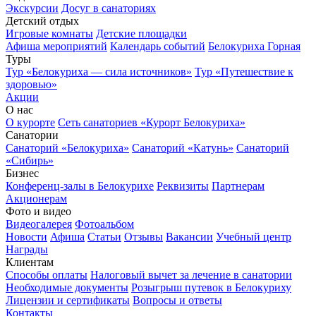
Экскурсии
Досуг в санаториях
Детский отдых
Игровые комнаты
Детские площадки
Афиша мероприятий
Календарь событий
Белокуриха Горная
Туры
Тур «Белокуриха — сила источников»
Тур «Путешествие к
здоровью»
Акции
О нас
О курорте
Сеть санаториев «Курорт Белокуриха»
Санатории
Санаторий «Белокуриха»
Санаторий «Катунь»
Санаторий
«Сибирь»
Бизнес
Конференц-залы в Белокурихе
Реквизиты
Партнерам
Акционерам
Фото и видео
Видеогалерея
Фотоальбом
Новости
Афиша
Статьи
Отзывы
Вакансии
Учебный центр
Награды
Клиентам
Способы оплаты
Налоговый вычет за лечение в санатории
Необходимые документы
Розыгрыш путевок в Белокуриху
Лицензии и сертификаты
Вопросы и ответы
Контакты