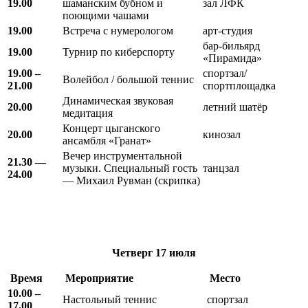
19.00
шаманским бубном и
зал ЛФК
поющими чашами
19.00
Встреча с нумерологом
арт-студия
бар-бильярд
19.00
Турнир по киберспорту
«Пирамида»
19.00 –
спортзал/
Волейбол / большой теннис
21.00
спортплощадка
Динамическая звуковая
20.00
летний шатёр
медитация
Концерт цыганского
20.00
кинозал
ансамбля «Гранат»
Вечер инструментальной
21.30 —
музыки. Специальный гость
танцзал
24.00
— Михаил Рувман (скрипка)
Четверг
17 июля
Время
Мероприятие
Место
10.00 –
Настольный теннис
спортзал
17.00