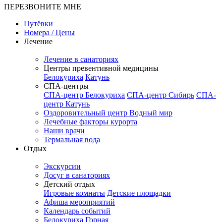
ПЕРЕЗВОНИТЕ МНЕ
Путёвки
Номера / Цены
Лечение
Лечение в санаториях
Центры превентивной медицины
Белокуриха
Катунь
СПА-центры
СПА-центр Белокуриха
СПА-центр Сибирь
СПА-
центр Катунь
Оздоровительный центр Водный мир
Лечебные факторы курорта
Наши врачи
Термальная вода
Отдых
Экскурсии
Досуг в санаториях
Детский отдых
Игровые комнаты
Детские площадки
Афиша мероприятий
Календарь событий
Белокуриха Горная