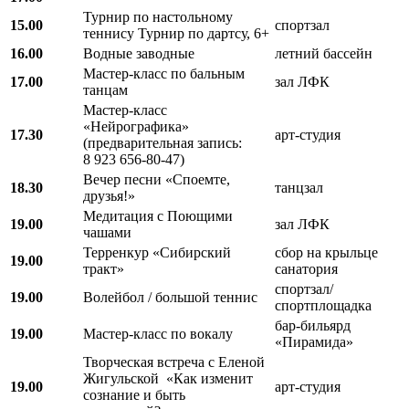
Турнир по настольному
15.00
спортзал
теннису Турнир по дартсу, 6+
16.00
Водные заводные
летний бассейн
Мастер-класс по бальным
17.00
зал ЛФК
танцам
Мастер-класс
«Нейрографика»
17.30
арт-студия
(предварительная запись:
8 923 656-80-47)
Вечер песни «Споемте,
18.30
танцзал
друзья!»
Медитация с Поющими
19.00
зал ЛФК
чашами
Терренкур «Сибирский
сбор на крыльце
19.00
тракт»
санатория
спортзал/
19.00
Волейбол / большой теннис
спортплощадка
бар-бильярд
19.00
Мастер-класс по вокалу
«Пирамида»
Творческая встреча с Еленой
Жигульской «Как изменит
19.00
арт-студия
сознание и быть