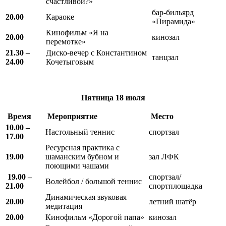
счастливой?»
бар-бильярд
20.00
Караоке
«Пирамида»
Кинофильм «Я на
20.00
кинозал
перемотке»
21.30 –
Диско-вечер с Константином
танцзал
24.00
Кочетыговым
Пятница
18 июля
Время
Мероприятие
Место
10.00 –
Настольный теннис
спортзал
17.00
Ресурсная практика с
19.00
шаманским бубном и
зал ЛФК
поющими чашами
19.00 –
спортзал/
Волейбол / большой теннис
21.00
спортплощадка
Динамическая звуковая
20.00
летний шатёр
медитация
20.00
Кинофильм «Дорогой папа»
кинозал