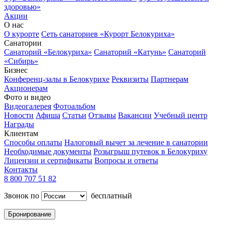
здоровью»
Акции
О нас
О курорте
Сеть санаториев «Курорт Белокуриха»
Санатории
Санаторий «Белокуриха»
Санаторий «Катунь»
Санаторий
«Сибирь»
Бизнес
Конференц-залы в Белокурихе
Реквизиты
Партнерам
Акционерам
Фото и видео
Видеогалерея
Фотоальбом
Новости
Афиша
Статьи
Отзывы
Вакансии
Учебный центр
Награды
Клиентам
Способы оплаты
Налоговый вычет за лечение в санатории
Необходимые документы
Розыгрыш путевок в Белокуриху
Лицензии и сертификаты
Вопросы и ответы
Контакты
8 800 707 51 82
Звонок по
бесплатный
Бронирование