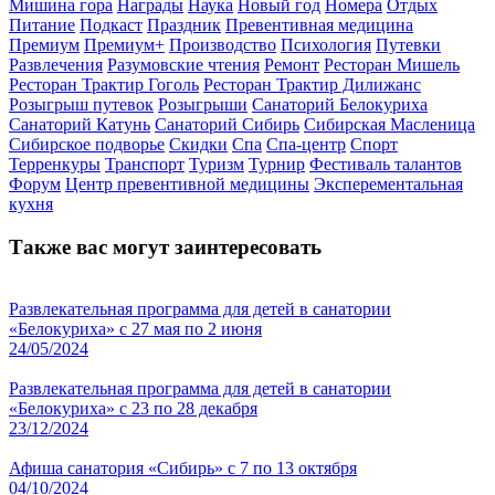
Мишина гора
Награды
Наука
Новый год
Номера
Отдых
Питание
Подкаст
Праздник
Превентивная медицина
Премиум
Премиум+
Производство
Психология
Путевки
Развлечения
Разумовские чтения
Ремонт
Ресторан Мишель
Ресторан Трактир Гоголь
Ресторан Трактир Дилижанс
Розыгрыш путевок
Розыгрыши
Санаторий Белокуриха
Санаторий Катунь
Санаторий Сибирь
Сибирская Масленица
Сибирское подворье
Скидки
Спа
Спа-центр
Спорт
Терренкуры
Транспорт
Туризм
Турнир
Фестиваль талантов
Форум
Центр превентивной медицины
Эксперементальная
кухня
Также вас могут заинтересовать
Развлекательная программа для детей в санатории
«Белокуриха» с 27 мая по 2 июня
24/05/2024
Развлекательная программа для детей в санатории
«Белокуриха» с 23 по 28 декабря
23/12/2024
Афиша санатория «Сибирь» с 7 по 13 октября
04/10/2024