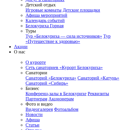
Детский отдых
Игровые комнаты
Детские площадки
Афиша мероприятий
Календарь событий
Белокуриха Горная
Туры
Тур «Белокуриха — сила источников»
Тур
«Путешествие к здоровью»
Акции
О нас
О курорте
Сеть санаториев «Курорт Белокуриха»
Санатории
Санаторий «Белокуриха»
Санаторий «Катунь»
Санаторий «Сибирь»
Бизнес
Конференц-залы в Белокурихе
Реквизиты
Партнерам
Акционерам
Фото и видео
Видеогалерея
Фотоальбом
Новости
Афиша
Статьи