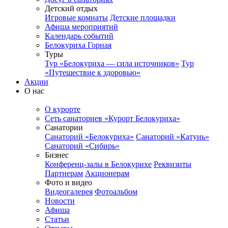
Детский отдых
Игровые комнаты
Детские площадки
Афиша мероприятий
Календарь событий
Белокуриха Горная
Туры
Тур «Белокуриха — сила источников»
Тур
«Путешествие к здоровью»
Акции
О нас
О курорте
Сеть санаториев «Курорт Белокуриха»
Санатории
Санаторий «Белокуриха»
Санаторий «Катунь»
Санаторий «Сибирь»
Бизнес
Конференц-залы в Белокурихе
Реквизиты
Партнерам
Акционерам
Фото и видео
Видеогалерея
Фотоальбом
Новости
Афиша
Статьи