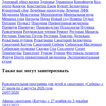
Здоровый образ жизни
Здоровье
Здравница
Кинофорум
Кол-
центр
Конкурс
Константин Ежов
Курорт Белокуриха
Курортный сбор
Лечебные процедуры
Лечение
ЛФК
Медицина
Межсезонье
Мероприятия
Минеральная вода
Мишина гора
Награды
Наука
Новый год
Номера
Отдых
Питание
Подкаст
Праздник
Превентивная медицина
Премиум
Премиум+
Производство
Психология
Путевки
Развлечения
Разумовские чтения
Ремонт
Ресторан Мишель
Ресторан Трактир Гоголь
Ресторан Трактир Дилижанс
Розыгрыш путевок
Розыгрыши
Санаторий Белокуриха
Санаторий Катунь
Санаторий Сибирь
Сибирская Масленица
Сибирское подворье
Скидки
Спа
Спа-центр
Спорт
Терренкуры
Транспорт
Туризм
Турнир
Фестиваль талантов
Форум
Центр превентивной медицины
Эксперементальная
кухня
Также вас могут заинтересовать
Развлекательная программа для детей в санатории «Сибирь» с
27 июля по 2 августа 2026 года
24/07/2026
Афиша санатория «Катунь» с 27 ноября по 3 декабря
24/11/2023