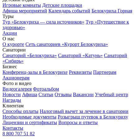
Игровые комнаты
Детские площадки
Афиша мероприятий
Календарь событий
Белокуриха Горная
Туры
Тур «Белокуриха — сила источников»
Тур «Путешествие к
здоровью»
Акции
О нас
О курорте
Сеть санаториев «Курорт Белокуриха»
Санатории
Санаторий «Белокуриха»
Санаторий «Катунь»
Санаторий
«Сибирь»
Бизнес
Конференц-залы в Белокурихе
Реквизиты
Партнерам
Акционерам
Фото и видео
Видеогалерея
Фотоальбом
Новости
Афиша
Статьи
Отзывы
Вакансии
Учебный центр
Награды
Клиентам
Способы оплаты
Налоговый вычет за лечение в санатории
Необходимые документы
Розыгрыш путевок в Белокуриху
Лицензии и сертификаты
Вопросы и ответы
Контакты
8 800 707 51 82