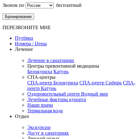
Звонок по
бесплатный
Бронирование
ПЕРЕЗВОНИТЕ МНЕ
Путёвки
Номера / Цены
Лечение
Лечение в санаториях
Центры превентивной медицины
Белокуриха
Катунь
СПА-центры
СПА-центр Белокуриха
СПА-центр Сибирь
СПА-
центр Катунь
Оздоровительный центр Водный мир
Лечебные факторы курорта
Наши врачи
Термальная вода
Отдых
Экскурсии
Досуг в санаториях
Детский отдых