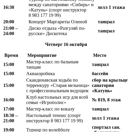
между санаториями «Сибирь» и
16:30
холл 1 этажа
«Катунь» (спорт инструктор
8 983 177 19 99)
20:00
Концерт Маргариты Олиной
танцзал
21:00 –
Диско отдыха «Разгуляй по-
танцзал
24:00
русски» Дискотека
Четверг
16 октября
Время
Мероприятие
Место
Мастер-класс по бальным
15:00
танцзал
танцам
15:00
Аквааэробика
бассейн
Скандинавская ходьба по
сбор на крыльце
15:00
терренкуру «Старая мельница»
санатория
с профессиональным ведущим
«Катунь»
Клуб настольных игр для всей
16:00
№ 819, 8 этаж
семьи «Игрополис»
17:00
Мастер-класс по вокалу
танцзал
18
:
30 –
Настольный теннис (спорт
холл 1 этажа
21
:
00
инструктор 8 983 177 19 99)
спортзал сан.
19:00
Турнир по волейболу