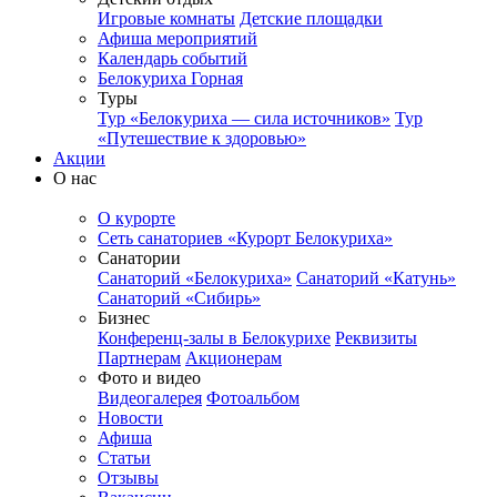
Игровые комнаты
Детские площадки
Афиша мероприятий
Календарь событий
Белокуриха Горная
Туры
Тур «Белокуриха — сила источников»
Тур
«Путешествие к здоровью»
Акции
О нас
О курорте
Сеть санаториев «Курорт Белокуриха»
Санатории
Санаторий «Белокуриха»
Санаторий «Катунь»
Санаторий «Сибирь»
Бизнес
Конференц-залы в Белокурихе
Реквизиты
Партнерам
Акционерам
Фото и видео
Видеогалерея
Фотоальбом
Новости
Афиша
Статьи
Отзывы