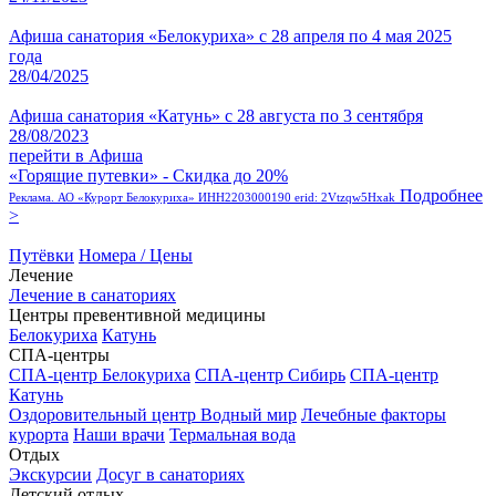
Афиша санатория «Белокуриха» с 28 апреля по 4 мая 2025
года
28/04/2025
Афиша санатория «Катунь» с 28 августа по 3 сентября
28/08/2023
перейти в Афиша
«Горящие путевки» - Скидка до 20%
Подробнее
Реклама. АО «Курорт Белокуриха» ИНН2203000190 erid: 2Vtzqw5Hxak
>
Путёвки
Номера / Цены
Лечение
Лечение в санаториях
Центры превентивной медицины
Белокуриха
Катунь
СПА-центры
СПА-центр Белокуриха
СПА-центр Сибирь
СПА-центр
Катунь
Оздоровительный центр Водный мир
Лечебные факторы
курорта
Наши врачи
Термальная вода
Отдых
Экскурсии
Досуг в санаториях
Детский отдых