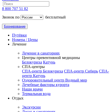
8 800 707 51 82
Звонок по
бесплатный
Бронирование
Путёвки
Номера / Цены
Лечение
Лечение в санаториях
Центры превентивной медицины
Белокуриха
Катунь
СПА-центры
СПА-центр Белокуриха
СПА-центр Сибирь
СПА-
центр Катунь
Оздоровительный центр Водный мир
Лечебные факторы курорта
Наши врачи
Термальная вода
Отдых
Экскурсии
Досуг в санаториях