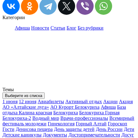
Категории
Афиша
Новости
Статьи
Блог
Без рубрики
Темы
Выберите из списка
1 июня
12 июня
Авиабилеты
Активный отдых
Акции
Акция
АО «Алтайские луга»
АО Курорт Белокуриха
Афиша
База
отдыха Калина красная
Белокуриха
Белокуриха Горная
Белокуриха-2
Водный мир
Врачи-профессионалы
Всемирный
фестиваль молодежи
Гинекология
Горный Алтай
Гороскоп
Гости
Денисова пещера
День защиты детей
День России
Дети
Детские каникулы
Документы
Достопримечательности
Досуг