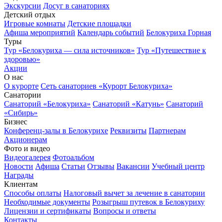
Экскурсии
Досуг в санаториях
Детский отдых
Игровые комнаты
Детские площадки
Афиша мероприятий
Календарь событий
Белокуриха Горная
Туры
Тур «Белокуриха — сила источников»
Тур «Путешествие к
здоровью»
Акции
О нас
О курорте
Сеть санаториев «Курорт Белокуриха»
Санатории
Санаторий «Белокуриха»
Санаторий «Катунь»
Санаторий
«Сибирь»
Бизнес
Конференц-залы в Белокурихе
Реквизиты
Партнерам
Акционерам
Фото и видео
Видеогалерея
Фотоальбом
Новости
Афиша
Статьи
Отзывы
Вакансии
Учебный центр
Награды
Клиентам
Способы оплаты
Налоговый вычет за лечение в санатории
Необходимые документы
Розыгрыш путевок в Белокуриху
Лицензии и сертификаты
Вопросы и ответы
Контакты