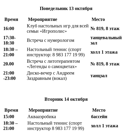
Понедельник
13 октября
Время
Мероприятие
Место
Клуб настольных игр для всей
16:00
№ 819, 8 этаж
семьи «Игрополис»
17:30-
танцевальный
Встреча с нумерологом
18:30
зал
18
:
30 –
Настольный теннис (спорт
холл 1 этажа
21
:
00
инструктор: 8 983 177 19 99)
Встреча с литотерапевтом
20.00
№ 819, 8 этаж
«Легенды о самоцветах»
21:00
Диско-вечер с Андреем
танцзал
-23:00
Заздравным (вокал)
Вторник
14 октября
Время
Мероприятие
Место
15:00
Аквааэробика
бассейн
18
:
30 –
Настольный теннис (спорт
холл 1 этажа
21
:
00
инструктор 8 983 177 19 99)