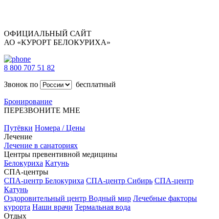
ОФИЦИАЛЬНЫЙ САЙТ
АО «КУРОРТ БЕЛОКУРИХА»
8 800 707 51 82
Звонок по
бесплатный
Бронирование
ПЕРЕЗВОНИТЕ МНЕ
Путёвки
Номера / Цены
Лечение
Лечение в санаториях
Центры превентивной медицины
Белокуриха
Катунь
СПА-центры
СПА-центр Белокуриха
СПА-центр Сибирь
СПА-центр
Катунь
Оздоровительный центр Водный мир
Лечебные факторы
курорта
Наши врачи
Термальная вода
Отдых