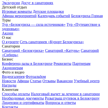
Экскурсии
Досуг в санаториях
Детский отдых
Игровые комнаты
Детские площадки
Афиша мероприятий
Календарь событий
Белокуриха Горная
Туры
Тур «Белокуриха — сила источников»
Тур «Путешествие к
здоровью»
Акции
О нас
О курорте
Сеть санаториев «Курорт Белокуриха»
Санатории
Санаторий «Белокуриха»
Санаторий «Катунь»
Санаторий
«Сибирь»
Бизнес
Конференц-залы в Белокурихе
Реквизиты
Партнерам
Акционерам
Фото и видео
Видеогалерея
Фотоальбом
Новости
Афиша
Статьи
Отзывы
Вакансии
Учебный центр
Награды
Клиентам
Способы оплаты
Налоговый вычет за лечение в санатории
Необходимые документы
Розыгрыш путевок в Белокуриху
Лицензии и сертификаты
Вопросы и ответы
Контакты