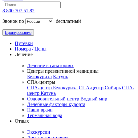
8 800 707 51 82
Звонок по
бесплатный
Бронирование
Путёвки
Номера / Цены
Лечение
Лечение в санаториях
Центры превентивной медицины
Белокуриха
Катунь
СПА-центры
СПА-центр Белокуриха
СПА-центр Сибирь
СПА-
центр Катунь
Оздоровительный центр Водный мир
Лечебные факторы курорта
Наши врачи
Термальная вода
Отдых
Экскурсии
Досуг в санаториях