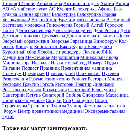
1 июня
12 июня
Авиабилеты
Активный отдых
Акции
Акция
АО «Алтайские луга»
АО Курорт Белокуриха
Афиша
База
отдыха Калина красная
Белокуриха
Белокуриха Горная
Белокуриха-2
Водный мир
Врачи-профессионалы
Всемирный
фестиваль молодежи
Гинекология
Горный Алтай
Гороскоп
Гости
Денисова пещера
День защиты детей
День России
Дети
Детские каникулы
Документы
Достопримечательности
Досуг
Здоровый образ жизни
Здоровье
Здравница
Кинофорум
Кол-
центр
Конкурс
Константин Ежов
Курорт Белокуриха
Курортный сбор
Лечебные процедуры
Лечение
ЛФК
Медицина
Межсезонье
Мероприятия
Минеральная вода
Мишина гора
Награды
Наука
Новый год
Номера
Отдых
Питание
Подкаст
Праздник
Превентивная медицина
Премиум
Премиум+
Производство
Психология
Путевки
Развлечения
Разумовские чтения
Ремонт
Ресторан Мишель
Ресторан Трактир Гоголь
Ресторан Трактир Дилижанс
Розыгрыш путевок
Розыгрыши
Санаторий Белокуриха
Санаторий Катунь
Санаторий Сибирь
Сибирская Масленица
Сибирское подворье
Скидки
Спа
Спа-центр
Спорт
Терренкуры
Транспорт
Туризм
Турнир
Фестиваль талантов
Форум
Центр превентивной медицины
Эксперементальная
кухня
Также вас могут заинтересовать