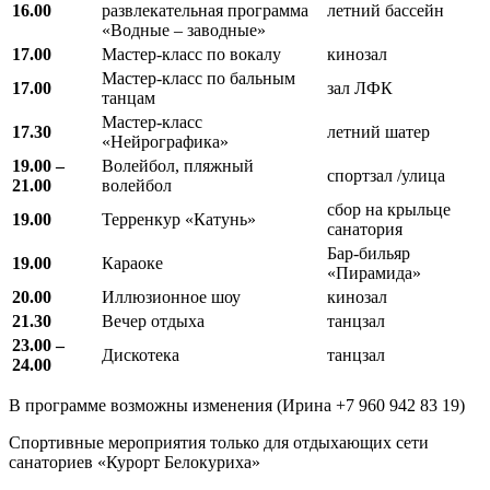
16.00
развлекательная программа
летний бассейн
«Водные – заводные»
17.00
Мастер-класс по вокалу
кинозал
Мастер-класс по бальным
17.00
зал ЛФК
танцам
Мастер-класс
17.30
летний шатер
«Нейрографика»
19.00 –
Волейбол, пляжный
спортзал /улица
21.00
волейбол
сбор на крыльце
19.00
Терренкур «Катунь»
санатория
Бар-бильяр
19.00
Караоке
«Пирамида»
20.00
Иллюзионное шоу
кинозал
21.30
Вечер отдыха
танцзал
23.00 –
Дискотека
танцзал
24.00
В программе возможны изменения (Ирина +7 960 942 83 19)
Спортивные мероприятия только для отдыхающих сети
санаториев «Курорт Белокуриха»