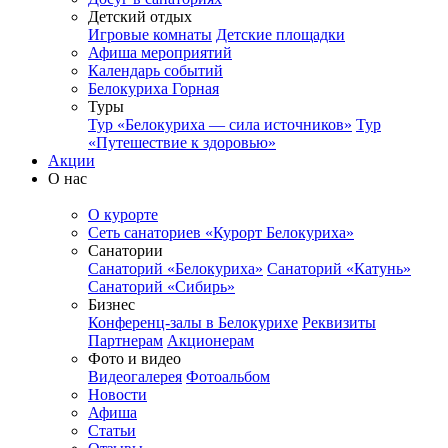
Детский отдых
Игровые комнаты
Детские площадки
Афиша мероприятий
Календарь событий
Белокуриха Горная
Туры
Тур «Белокуриха — сила источников»
Тур
«Путешествие к здоровью»
Акции
О нас
О курорте
Сеть санаториев «Курорт Белокуриха»
Санатории
Санаторий «Белокуриха»
Санаторий «Катунь»
Санаторий «Сибирь»
Бизнес
Конференц-залы в Белокурихе
Реквизиты
Партнерам
Акционерам
Фото и видео
Видеогалерея
Фотоальбом
Новости
Афиша
Статьи