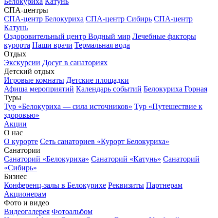
Белокуриха
Катунь
СПА-центры
СПА-центр Белокуриха
СПА-центр Сибирь
СПА-центр
Катунь
Оздоровительный центр Водный мир
Лечебные факторы
курорта
Наши врачи
Термальная вода
Отдых
Экскурсии
Досуг в санаториях
Детский отдых
Игровые комнаты
Детские площадки
Афиша мероприятий
Календарь событий
Белокуриха Горная
Туры
Тур «Белокуриха — сила источников»
Тур «Путешествие к
здоровью»
Акции
О нас
О курорте
Сеть санаториев «Курорт Белокуриха»
Санатории
Санаторий «Белокуриха»
Санаторий «Катунь»
Санаторий
«Сибирь»
Бизнес
Конференц-залы в Белокурихе
Реквизиты
Партнерам
Акционерам
Фото и видео
Видеогалерея
Фотоальбом