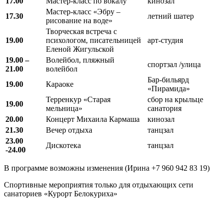
17.00
Мастер-класс по вокалу
кинозал
Мастер-класс «Эбру –
17.30
летний шатер
рисование на воде»
Творческая встреча с
19.00
психологом, писательницей
арт-студия
Еленой Жигульской
19.00 –
Волейбол, пляжный
спортзал /улица
21.00
волейбол
Бар-бильярд
19.00
Караоке
«Пирамида»
Терренкур «Старая
сбор на крыльце
19.00
мельница»
санатория
20.00
Концерт Михаила Кармаша
кинозал
21.30
Вечер отдыха
танцзал
23.00
Дискотека
танцзал
-24.00
В программе возможны изменения (Ирина +7 960 942 83 19)
Спортивные мероприятия только для отдыхающих сети
санаториев «Курорт Белокуриха»