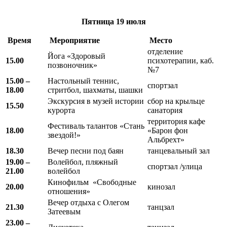
Пятница
19 июля
Время
Мероприятие
Место
отделение
Йога «Здоровый
15.00
психотерапии, каб.
позвоночник»
№7
15.00 –
Настольный теннис,
спортзал
18.00
стритбол, шахматы, шашки
Экскурсия в музей истории
сбор на крыльце
15.50
курорта
санатория
территория кафе
Фестиваль талантов «Стань
18.00
«Барон фон
звездой!»
Альбрехт»
18.30
Вечер песни под баян
танцевальный зал
19.00 –
Волейбол, пляжный
спортзал /улица
21.00
волейбол
Кинофильм «Свободные
20.00
кинозал
отношения»
Вечер отдыха с Олегом
21.30
танцзал
Затеевым
23.00 –