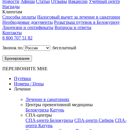
Новости
Афиша
Статьи
Отзывы
Вакансии
Учебный центр
Награды
Клиентам
Способы оплаты
Налоговый вычет за лечение в санатории
Необходимые документы
Розыгрыш путевок в Белокуриху
Лицензии и сертификаты
Вопросы и ответы
Контакты
8 800 707 51 82
Звонок по
бесплатный
Бронирование
ПЕРЕЗВОНИТЕ МНЕ
Путёвки
Номера / Цены
Лечение
Лечение в санаториях
Центры превентивной медицины
Белокуриха
Катунь
СПА-центры
СПА-центр Белокуриха
СПА-центр Сибирь
СПА-
центр Катунь