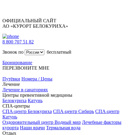
ОФИЦИАЛЬНЫЙ САЙТ
АО «КУРОРТ БЕЛОКУРИХА»
8 800 707 51 82
Звонок по
бесплатный
Бронирование
ПЕРЕЗВОНИТЕ МНЕ
Путёвки
Номера / Цены
Лечение
Лечение в санаториях
Центры превентивной медицины
Белокуриха
Катунь
СПА-центры
СПА-центр Белокуриха
СПА-центр Сибирь
СПА-центр
Катунь
Оздоровительный центр Водный мир
Лечебные факторы
курорта
Наши врачи
Термальная вода
Отдых