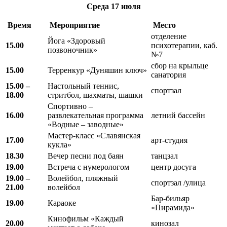
Среда
17 июля
Время
Мероприятие
Место
отделение
Йога «Здоровый
15.00
психотерапии, каб.
позвоночник»
№7
сбор на крыльце
15.00
Терренкур «Дуняшин ключ»
санатория
15.00 –
Настольный теннис,
спортзал
18.00
стритбол, шахматы, шашки
Спортивно –
16.00
развлекательная программа
летний бассейн
«Водные – заводные»
Мастер-класс «Славянская
17.00
арт-студия
кукла»
18.30
Вечер песни под баян
танцзал
19.00
Встреча с нумерологом
центр досуга
19.00 –
Волейбол, пляжный
спортзал /улица
21.00
волейбол
Бар-бильяр
19.00
Караоке
«Пирамида»
Кинофильм «Каждый
20.00
кинозал