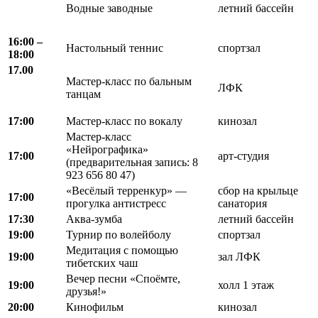
Водные заводные
летний бассейн
16:00 –
Настольный теннис
спортзал
18:00
17.00
Мастер-класс по бальным
ЛФК
танцам
17:00
Мастер-класс по вокалу
кинозал
Мастер-класс
«Нейрографика»
17:00
арт-студия
(предварительная запись: 8
923 656 80 47)
«Весёлый терренкур» —
сбор на крыльце
17:00
прогулка антистресс
санатория
17:30
Аква-зумба
летний бассейн
19:00
Турнир по волейболу
спортзал
Медитация с помощью
19:00
зал ЛФК
тибетских чаш
Вечер песни «Споёмте,
19:00
холл 1 этаж
друзья!»
20:00
Кинофильм
кинозал