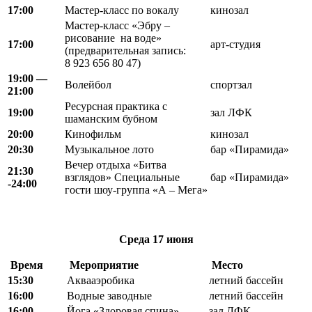
17:00
Мастер-класс по вокалу
кинозал
Мастер-класс «Эбру –
рисование на воде»
17:00
арт-студия
(предварительная запись:
8 923 656 80 47)
19:00 —
Волейбол
спортзал
21:00
Ресурсная практика с
19:00
зал ЛФК
шаманским бубном
20:00
Кинофильм
кинозал
20:30
Музыкальное лото
бар «Пирамида»
Вечер отдыха «Битва
21:30
взглядов» Специальные
бар «Пирамида»
-24:00
гости шоу-группа «А – Мега»
Среда
17 июня
Время
Мероприятие
Место
15:30
Аквааэробика
летний бассейн
16:00
Водные заводные
летний бассейн
16:00
Йога «Здоровая спина»
зал ЛФК