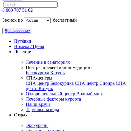
8 800 707 51 82
Звонок по
бесплатный
Бронирование
Путёвки
Номера / Цены
Лечение
Лечение в санаториях
Центры превентивной медицины
Белокуриха
Катунь
СПА-центры
СПА-центр Белокуриха
СПА-центр Сибирь
СПА-
центр Катунь
Оздоровительный центр Водный мир
Лечебные факторы курорта
Наши врачи
Термальная вода
Отдых
Экскурсии
Досуг в санаториях