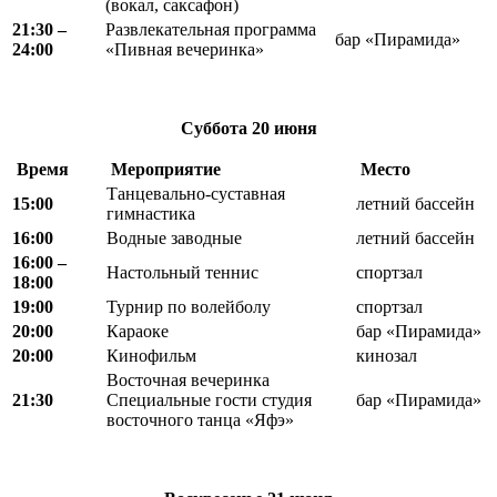
(вокал, саксафон)
21:30 –
Развлекательная программа
бар «Пирамида»
24:00
«Пивная вечеринка»
Суббота
20 июня
Время
Мероприятие
Место
Танцевально-суставная
15:00
летний бассейн
гимнастика
16:00
Водные заводные
летний бассейн
16:00 –
Настольный теннис
спортзал
18:00
19:00
Турнир по волейболу
спортзал
20:00
Караоке
бар «Пирамида»
20:00
Кинофильм
кинозал
Восточная вечеринка
21:30
Специальные гости студия
бар «Пирамида»
восточного танца «Яфэ»