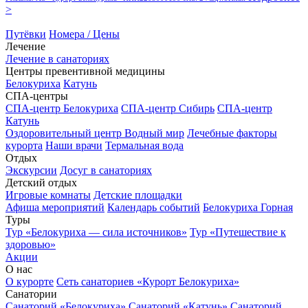
>
Путёвки
Номера / Цены
Лечение
Лечение в санаториях
Центры превентивной медицины
Белокуриха
Катунь
СПА-центры
СПА-центр Белокуриха
СПА-центр Сибирь
СПА-центр
Катунь
Оздоровительный центр Водный мир
Лечебные факторы
курорта
Наши врачи
Термальная вода
Отдых
Экскурсии
Досуг в санаториях
Детский отдых
Игровые комнаты
Детские площадки
Афиша мероприятий
Календарь событий
Белокуриха Горная
Туры
Тур «Белокуриха — сила источников»
Тур «Путешествие к
здоровью»
Акции
О нас
О курорте
Сеть санаториев «Курорт Белокуриха»
Санатории
Санаторий «Белокуриха»
Санаторий «Катунь»
Санаторий