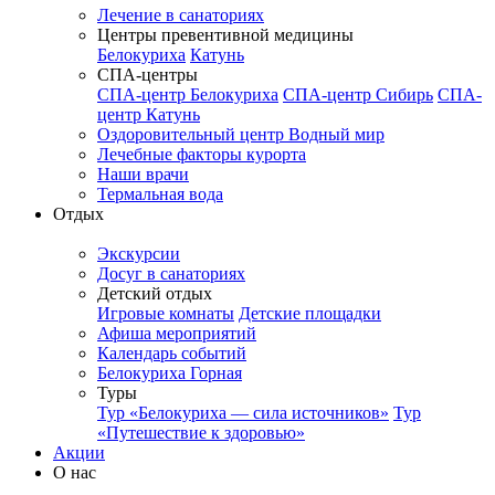
Лечение в санаториях
Центры превентивной медицины
Белокуриха
Катунь
СПА-центры
СПА-центр Белокуриха
СПА-центр Сибирь
СПА-
центр Катунь
Оздоровительный центр Водный мир
Лечебные факторы курорта
Наши врачи
Термальная вода
Отдых
Экскурсии
Досуг в санаториях
Детский отдых
Игровые комнаты
Детские площадки
Афиша мероприятий
Календарь событий
Белокуриха Горная
Туры
Тур «Белокуриха — сила источников»
Тур
«Путешествие к здоровью»
Акции
О нас