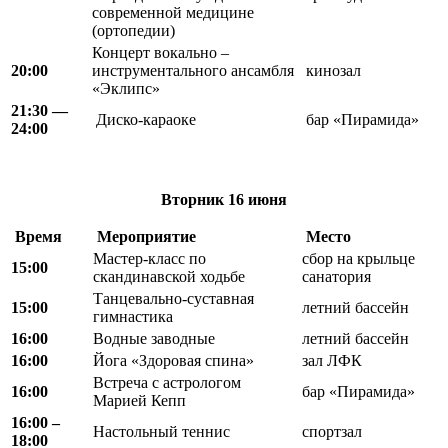
современной медицине
(ортопедии)
Концерт вокально –
20:00
инструментального ансамбля
кинозал
«Эклипс»
21:30 —
Диско-караоке
бар «Пирамида»
24:00
Вторник
16 июня
Время
Мероприятие
Место
Мастер-класс по
сбор на крыльце
15:00
скандинавской ходьбе
санатория
Танцевально-суставная
15:00
летний бассейн
гимнастика
16:00
Водные заводные
летний бассейн
16:00
Йога «Здоровая спина»
зал ЛФК
Встреча с астрологом
16:00
бар «Пирамида»
Марией Кепп
16:00 –
Настольный теннис
спортзал
18:00