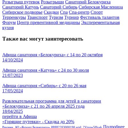
Розыгрыш путевок
Розыгрыши
Санаторий Белокуриха
Санаторий Катунь
Санаторий Сибирь
Сибирская Масленица
Сибирское подворье
Скидки
Спа
Спа-центр
Спорт
Терренкуры
Транспорт
Туризм
Турнир
Фестиваль талантов
Форум
Центр превентивной медицины
Эксперементальная
кухня
Также вас могут заинтересовать
Афиша санатория «Белокуриха» с 14 по 20 октября
14/10/2024
Афиша санатория «Катунь» с 24 по 30 июля
21/07/2023
Афиша санатория «Сибирь» с 20 по 26 мая
17/05/2024
Развлекательная программа для детей в санатории
«Белокуриха» с 21 по 26 апреля 2025 года
18/04/2025
перейти в Афиша
«Горящие путевки» - Скидка до 20%
Подробнее
Реклама. АО «Курорт Белокуриха» ИНН2203000190 erid: 2Vtzqw5Hxak