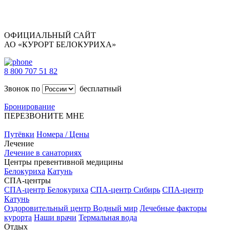
ОФИЦИАЛЬНЫЙ САЙТ
АО «КУРОРТ БЕЛОКУРИХА»
8 800 707 51 82
Звонок по
бесплатный
Бронирование
ПЕРЕЗВОНИТЕ МНЕ
Путёвки
Номера / Цены
Лечение
Лечение в санаториях
Центры превентивной медицины
Белокуриха
Катунь
СПА-центры
СПА-центр Белокуриха
СПА-центр Сибирь
СПА-центр
Катунь
Оздоровительный центр Водный мир
Лечебные факторы
курорта
Наши врачи
Термальная вода
Отдых