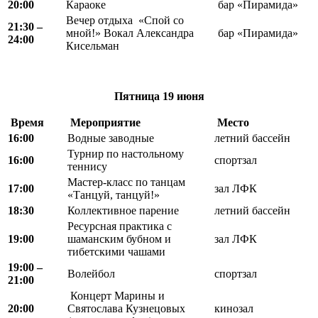
20:00
Караоке
бар «Пирамида»
Вечер отдыха «Спой со
21:30 –
мной!» Вокал Александра
бар «Пирамида»
24:00
Кисельман
Пятница
19 июня
Время
Мероприятие
Место
16:00
Водные заводные
летний бассейн
Турнир по настольному
16:00
спортзал
теннису
Мастер-класс по танцам
17:00
зал ЛФК
«Танцуй, танцуй!»
18:30
Коллективное парение
летний бассейн
Ресурсная практика с
19:00
шаманским бубном и
зал ЛФК
тибетскими чашами
19:00 –
Волейбол
спортзал
21:00
Концерт Марины и
20:00
Святослава Кузнецовых
кинозал