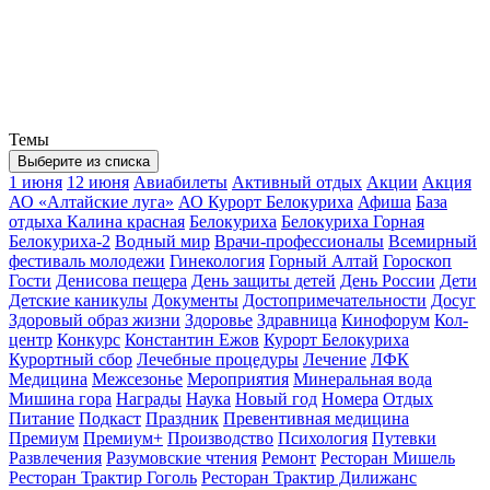
Темы
Выберите из списка
1 июня
12 июня
Авиабилеты
Активный отдых
Акции
Акция
АО «Алтайские луга»
АО Курорт Белокуриха
Афиша
База
отдыха Калина красная
Белокуриха
Белокуриха Горная
Белокуриха-2
Водный мир
Врачи-профессионалы
Всемирный
фестиваль молодежи
Гинекология
Горный Алтай
Гороскоп
Гости
Денисова пещера
День защиты детей
День России
Дети
Детские каникулы
Документы
Достопримечательности
Досуг
Здоровый образ жизни
Здоровье
Здравница
Кинофорум
Кол-
центр
Конкурс
Константин Ежов
Курорт Белокуриха
Курортный сбор
Лечебные процедуры
Лечение
ЛФК
Медицина
Межсезонье
Мероприятия
Минеральная вода
Мишина гора
Награды
Наука
Новый год
Номера
Отдых
Питание
Подкаст
Праздник
Превентивная медицина
Премиум
Премиум+
Производство
Психология
Путевки
Развлечения
Разумовские чтения
Ремонт
Ресторан Мишель
Ресторан Трактир Гоголь
Ресторан Трактир Дилижанс