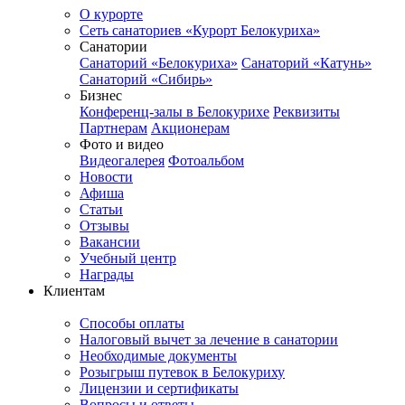
О курорте
Сеть санаториев «Курорт Белокуриха»
Санатории
Санаторий «Белокуриха»
Санаторий «Катунь»
Санаторий «Сибирь»
Бизнес
Конференц-залы в Белокурихе
Реквизиты
Партнерам
Акционерам
Фото и видео
Видеогалерея
Фотоальбом
Новости
Афиша
Статьи
Отзывы
Вакансии
Учебный центр
Награды
Клиентам
Способы оплаты
Налоговый вычет за лечение в санатории
Необходимые документы
Розыгрыш путевок в Белокуриху
Лицензии и сертификаты
Вопросы и ответы