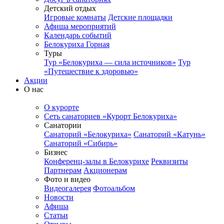
Детский отдых
Игровые комнаты
Детские площадки
Афиша мероприятий
Календарь событий
Белокуриха Горная
Туры
Тур «Белокуриха — сила источников»
Тур
«Путешествие к здоровью»
Акции
О нас
О курорте
Сеть санаториев «Курорт Белокуриха»
Санатории
Санаторий «Белокуриха»
Санаторий «Катунь»
Санаторий «Сибирь»
Бизнес
Конференц-залы в Белокурихе
Реквизиты
Партнерам
Акционерам
Фото и видео
Видеогалерея
Фотоальбом
Новости
Афиша
Статьи