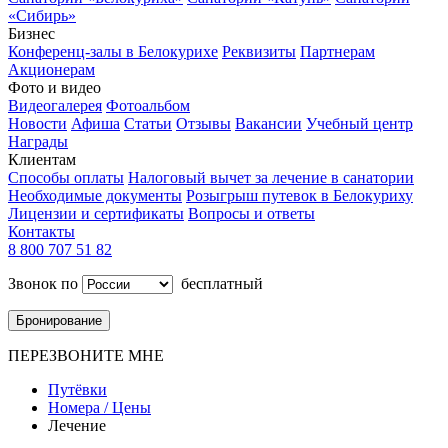
«Сибирь»
Бизнес
Конференц-залы в Белокурихе
Реквизиты
Партнерам
Акционерам
Фото и видео
Видеогалерея
Фотоальбом
Новости
Афиша
Статьи
Отзывы
Вакансии
Учебный центр
Награды
Клиентам
Способы оплаты
Налоговый вычет за лечение в санатории
Необходимые документы
Розыгрыш путевок в Белокуриху
Лицензии и сертификаты
Вопросы и ответы
Контакты
8 800 707 51 82
Звонок по
бесплатный
Бронирование
ПЕРЕЗВОНИТЕ МНЕ
Путёвки
Номера / Цены
Лечение