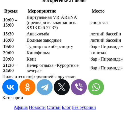
Воскресенье
21 июня
Время
Мероприятие
Место
Виртуальная VR-ARENA
10:00 –
(предварительная запись:
спортзал
15:00
8 913 026 77 37)
15:30
Аква-зумба
летний бассейн
16:00
Водные заводные
летний бассейн
19:00
Турнир по киберспорту
бар «Пирамида»
20:00
Кинофильм
кинозал
20:00
Квиз
бар «Пирамида»
21:30 –
Вечер отдыха «Курортные
бар «Пирамида»
24:00
вечера»
Поделитесь информацией с друзьями
Категории
Афиша
Новости
Статьи
Блог
Без рубрики