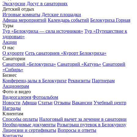
Экскурсии
Досуг в санаториях
Детский отдых
Игровые комнаты
Детские площадки
Афиша мероприятий
Календарь событий
Белокуриха Горная
Туры
Тур «Белокуриха — сила источников»
Тур «Путешествие к
здоровью»
Акции
О нас
О курорте
Сеть санаториев «Курорт Белокуриха»
Санатории
Санаторий «Белокуриха»
Санаторий «Катунь»
Санаторий
«Сибирь»
Бизнес
Конференц-залы в Белокурихе
Реквизиты
Партнерам
Акционерам
Фото и видео
Видеогалерея
Фотоальбом
Новости
Афиша
Статьи
Отзывы
Вакансии
Учебный центр
Награды
Клиентам
Способы оплаты
Налоговый вычет за лечение в санатории
Необходимые документы
Розыгрыш путевок в Белокуриху
Лицензии и сертификаты
Вопросы и ответы
Контакты