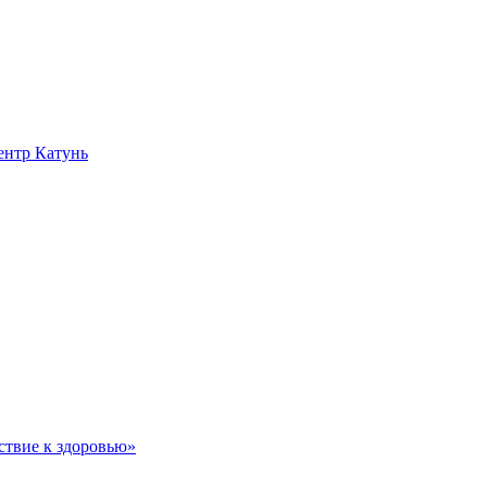
нтр Катунь
ствие к здоровью»