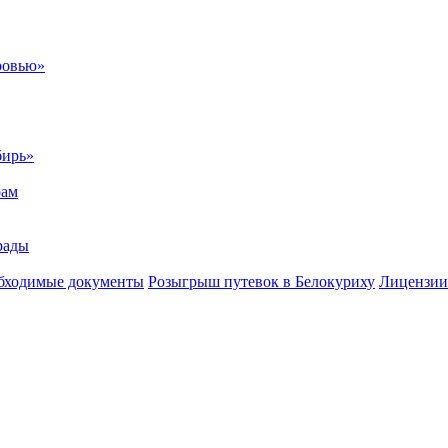
ровью»
бирь»
рам
рады
бходимые документы
Розыгрыш путевок в Белокуриху
Лицензии