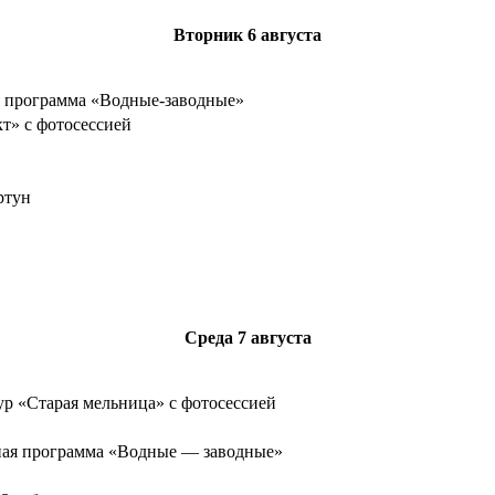
Вторник
6 августа
я программа «Водные-заводные»
т» с фотосессией
ртун
Среда
7 августа
р «Старая мельница» с фотосессией
ная программа «Водные — заводные»