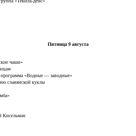
руппа «Текила-денс»
Пятница
9 августа
ские чаши»
анцам
я программа «Водные — заводные»
нию славянской куклы
умба»
й Кисельман