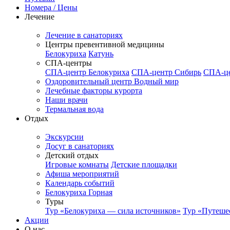
Номера / Цены
Лечение
Лечение в санаториях
Центры превентивной медицины
Белокуриха
Катунь
СПА-центры
СПА-центр Белокуриха
СПА-центр Сибирь
СПА-це
Оздоровительный центр Водный мир
Лечебные факторы курорта
Наши врачи
Термальная вода
Отдых
Экскурсии
Досуг в санаториях
Детский отдых
Игровые комнаты
Детские площадки
Афиша мероприятий
Календарь событий
Белокуриха Горная
Туры
Тур «Белокуриха — сила источников»
Тур «Путеше
Акции
О нас