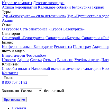
Игровые комнаты
Детские площадки
Афиша мероприятий
Календарь событий
Белокуриха Горная
Туры
Тур «Белокуриха — сила источников»
Тур «Путешествие к здо
Акции
О нас
О курорте
Сеть санаториев «Курорт Белокуриха»
Санатории
Санаторий «Белокуриха»
Санаторий «Катунь»
Санаторий «Си
Бизнес
Конференц-залы в Белокурихе
Реквизиты
Партнерам
Акционе
Фото и видео
Видеогалерея
Фотоальбом
Новости
Афиша
Статьи
Отзывы
Вакансии
Учебный центр
Наг
Клиентам
Способы оплаты
Налоговый вычет за лечение в санатории
Нео
Контакты
8 800 707 51 82
Звонок по
бесплатный
Бронирование
Путёвки