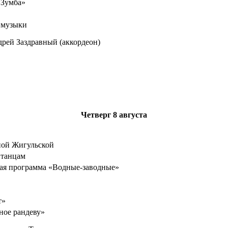
«Зумба»
 музыки
рей Заздравный (аккордеон)
Четверг
8 августа
еной Жигульской
 танцам
ая программа «Водные-заводные»
т»
ное рандеву»