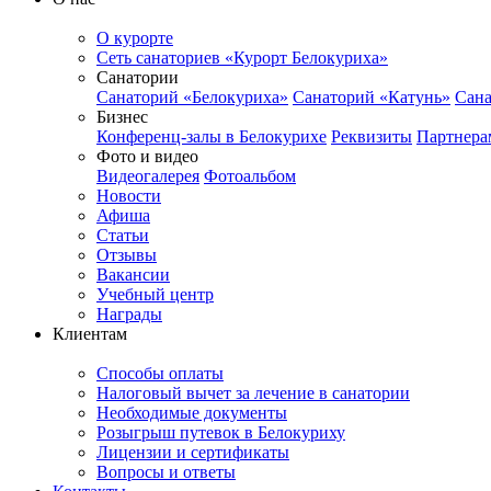
О курорте
Сеть санаториев «Курорт Белокуриха»
Санатории
Санаторий «Белокуриха»
Санаторий «Катунь»
Сана
Бизнес
Конференц-залы в Белокурихе
Реквизиты
Партнера
Фото и видео
Видеогалерея
Фотоальбом
Новости
Афиша
Статьи
Отзывы
Вакансии
Учебный центр
Награды
Клиентам
Способы оплаты
Налоговый вычет за лечение в санатории
Необходимые документы
Розыгрыш путевок в Белокуриху
Лицензии и сертификаты
Вопросы и ответы