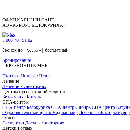
ОФИЦИАЛЬНЫЙ САЙТ
АО «КУРОРТ БЕЛОКУРИХА»
8 800 707 51 82
Звонок по
бесплатный
Бронирование
ПЕРЕЗВОНИТЕ МНЕ
Путёвки
Номера / Цены
Лечение
Лечение в санаториях
Центры превентивной медицины
Белокуриха
Катунь
СПА-центры
СПА-центр Белокуриха
СПА-центр Сибирь
СПА-центр Катун
Оздоровительный центр Водный мир
Лечебные факторы курор
Отдых
Экскурсии
Досуг в санаториях
Детский отдых