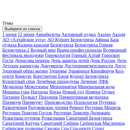
Темы
Выберите из списка
1 июня
12 июня
Авиабилеты
Активный отдых
Акции
Акция
АО «Алтайские луга»
АО Курорт Белокуриха
Афиша
База
отдыха Калина красная
Белокуриха
Белокуриха Горная
Белокуриха-2
Водный мир
Врачи-профессионалы
Всемирный
фестиваль молодежи
Гинекология
Горный Алтай
Гороскоп
Гости
Денисова пещера
День защиты детей
День России
Дети
Детские каникулы
Документы
Достопримечательности
Досуг
Здоровый образ жизни
Здоровье
Здравница
Кинофорум
Кол-
центр
Конкурс
Константин Ежов
Курорт Белокуриха
Курортный сбор
Лечебные процедуры
Лечение
ЛФК
Медицина
Межсезонье
Мероприятия
Минеральная вода
Мишина гора
Награды
Наука
Новый год
Номера
Отдых
Питание
Подкаст
Праздник
Превентивная медицина
Премиум
Премиум+
Производство
Психология
Путевки
Развлечения
Разумовские чтения
Ремонт
Ресторан Мишель
Ресторан Трактир Гоголь
Ресторан Трактир Дилижанс
Розыгрыш путевок
Розыгрыши
Санаторий Белокуриха
Санаторий Катунь
Санаторий Сибирь
Сибирская Масленица
Сибирское подворье
Скидки
Спа
Спа-центр
Спорт