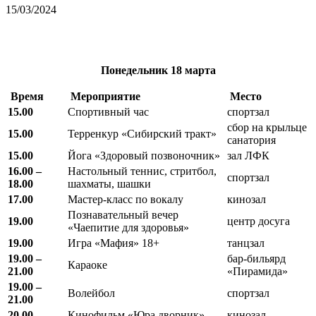
15/03/2024
Понедельник
18 марта
Время
Мероприятие
Место
15.00
Спортивный час
спортзал
сбор на крыльце
15.00
Терренкур «Сибирский тракт»
санатория
15.00
Йога «Здоровый позвоночник»
зал ЛФК
16.00 –
Настольный теннис, стритбол,
спортзал
18.00
шахматы, шашки
17.00
Мастер-класс по вокалу
кинозал
Познавательный вечер
19.00
центр досуга
«Чаепитие для здоровья»
19.00
Игра «Мафия» 18+
танцзал
19.00 –
бар-бильярд
Караоке
21.00
«Пирамида»
19.00 –
Волейбол
спортзал
21.00
20.00
Кинофильм «Юра дворник»
кинозал