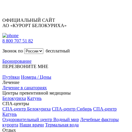
ОФИЦИАЛЬНЫЙ САЙТ
АО «КУРОРТ БЕЛОКУРИХА»
8 800 707 51 82
Звонок по
бесплатный
Бронирование
ПЕРЕЗВОНИТЕ МНЕ
Путёвки
Номера / Цены
Лечение
Лечение в санаториях
Центры превентивной медицины
Белокуриха
Катунь
СПА-центры
СПА-центр Белокуриха
СПА-центр Сибирь
СПА-центр
Катунь
Оздоровительный центр Водный мир
Лечебные факторы
курорта
Наши врачи
Термальная вода
Отдых