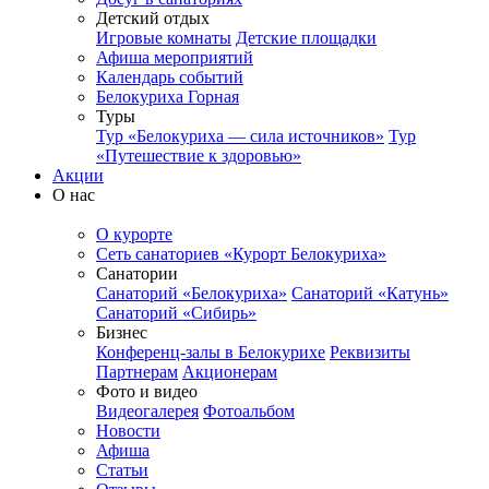
Детский отдых
Игровые комнаты
Детские площадки
Афиша мероприятий
Календарь событий
Белокуриха Горная
Туры
Тур «Белокуриха — сила источников»
Тур
«Путешествие к здоровью»
Акции
О нас
О курорте
Сеть санаториев «Курорт Белокуриха»
Санатории
Санаторий «Белокуриха»
Санаторий «Катунь»
Санаторий «Сибирь»
Бизнес
Конференц-залы в Белокурихе
Реквизиты
Партнерам
Акционерам
Фото и видео
Видеогалерея
Фотоальбом
Новости
Афиша
Статьи