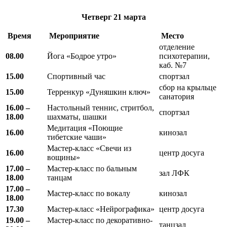
Четверг
21 марта
Время
Мероприятие
Место
отделение
08.00
Йога «Бодрое утро»
психотерапии,
каб. №7
15.00
Спортивный час
спортзал
сбор на крыльце
15.00
Терренкур «Дуняшкин ключ»
санатория
16.00 –
Настольный теннис, стритбол,
спортзал
18.00
шахматы, шашки
Медитация «Поющие
16.00
кинозал
тибетские чаши»
Мастер-класс «Свечи из
16.00
центр досуга
вощины»
17.00 –
Мастер-класс по бальным
зал ЛФК
18.00
танцам
17.00 –
Мастер-класс по вокалу
кинозал
18.00
17.30
Мастер-класс «Нейрографика»
центр досуга
19.00 –
Мастер-класс по декоративно-
танцзал