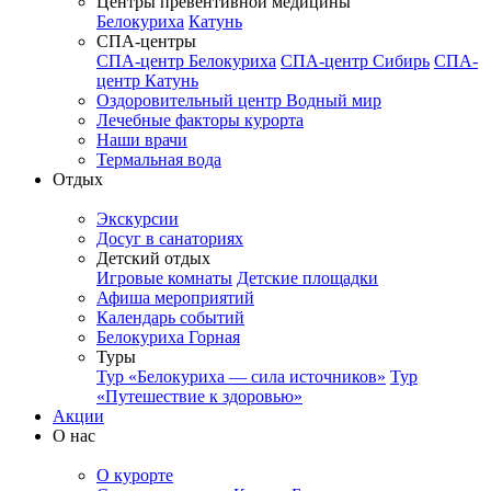
Центры превентивной медицины
Белокуриха
Катунь
СПА-центры
СПА-центр Белокуриха
СПА-центр Сибирь
СПА-
центр Катунь
Оздоровительный центр Водный мир
Лечебные факторы курорта
Наши врачи
Термальная вода
Отдых
Экскурсии
Досуг в санаториях
Детский отдых
Игровые комнаты
Детские площадки
Афиша мероприятий
Календарь событий
Белокуриха Горная
Туры
Тур «Белокуриха — сила источников»
Тур
«Путешествие к здоровью»
Акции
О нас
О курорте