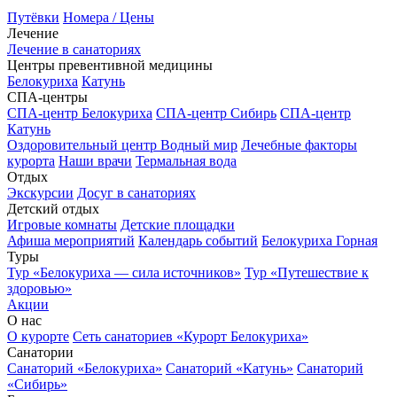
Путёвки
Номера / Цены
Лечение
Лечение в санаториях
Центры превентивной медицины
Белокуриха
Катунь
СПА-центры
СПА-центр Белокуриха
СПА-центр Сибирь
СПА-центр
Катунь
Оздоровительный центр Водный мир
Лечебные факторы
курорта
Наши врачи
Термальная вода
Отдых
Экскурсии
Досуг в санаториях
Детский отдых
Игровые комнаты
Детские площадки
Афиша мероприятий
Календарь событий
Белокуриха Горная
Туры
Тур «Белокуриха — сила источников»
Тур «Путешествие к
здоровью»
Акции
О нас
О курорте
Сеть санаториев «Курорт Белокуриха»
Санатории
Санаторий «Белокуриха»
Санаторий «Катунь»
Санаторий
«Сибирь»