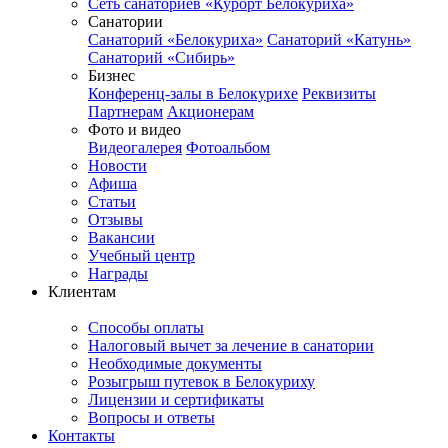
Сеть санаториев «Курорт Белокуриха»
Санатории
Санаторий «Белокуриха»
Санаторий «Катунь»
Санаторий «Сибирь»
Бизнес
Конференц-залы в Белокурихе
Реквизиты
Партнерам
Акционерам
Фото и видео
Видеогалерея
Фотоальбом
Новости
Афиша
Статьи
Отзывы
Вакансии
Учебный центр
Награды
Клиентам
Способы оплаты
Налоговый вычет за лечение в санатории
Необходимые документы
Розыгрыш путевок в Белокуриху
Лицензии и сертификаты
Вопросы и ответы
Контакты