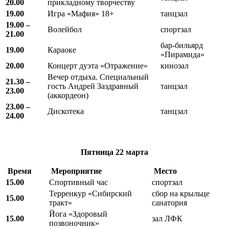
20.00
прикладному творчеству
19.00
Игра «Мафия» 18+
танцзал
19.00 –
Волейбол
спортзал
21.00
бар-бильярд
19.00
Караоке
«Пирамида»
20.00
Концерт дуэта «Отражение»
кинозал
Вечер отдыха. Специальный
21.30 –
гость Андрей Заздравный
танцзал
23.00
(аккордеон)
23.00 –
Дискотека
танцзал
24.00
Пятница
22 марта
Время
Мероприятие
Место
15.00
Спортивный час
спортзал
Терренкур «Сибирский
сбор на крыльце
15.00
тракт»
санатория
Йога «Здоровый
15.00
зал ЛФК
позвоночник»