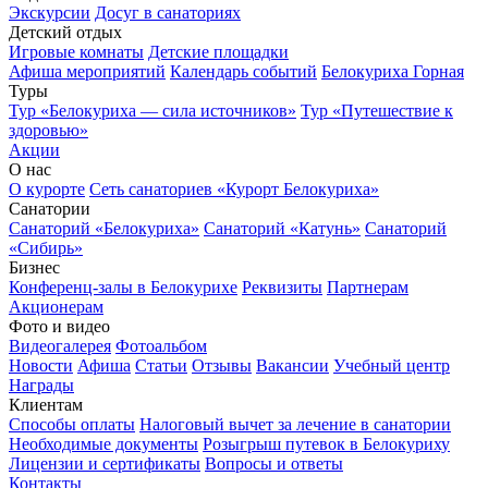
Экскурсии
Досуг в санаториях
Детский отдых
Игровые комнаты
Детские площадки
Афиша мероприятий
Календарь событий
Белокуриха Горная
Туры
Тур «Белокуриха — сила источников»
Тур «Путешествие к
здоровью»
Акции
О нас
О курорте
Сеть санаториев «Курорт Белокуриха»
Санатории
Санаторий «Белокуриха»
Санаторий «Катунь»
Санаторий
«Сибирь»
Бизнес
Конференц-залы в Белокурихе
Реквизиты
Партнерам
Акционерам
Фото и видео
Видеогалерея
Фотоальбом
Новости
Афиша
Статьи
Отзывы
Вакансии
Учебный центр
Награды
Клиентам
Способы оплаты
Налоговый вычет за лечение в санатории
Необходимые документы
Розыгрыш путевок в Белокуриху
Лицензии и сертификаты
Вопросы и ответы
Контакты