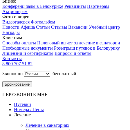
Бизнес
Конференц-залы в Белокурихе
Реквизиты
Партнерам
Акционерам
Фото и видео
Видеогалерея
Фотоальбом
Новости
Афиша
Статьи
Отзывы
Вакансии
Учебный центр
Награды
Клиентам
Способы оплаты
Налоговый вычет за лечение в санатории
Необходимые документы
Розыгрыш путевок в Белокуриху
Лицензии и сертификаты
Вопросы и ответы
Контакты
8 800 707 51 82
Звонок по
бесплатный
Бронирование
ПЕРЕЗВОНИТЕ МНЕ
Путёвки
Номера / Цены
Лечение
Лечение в санаториях