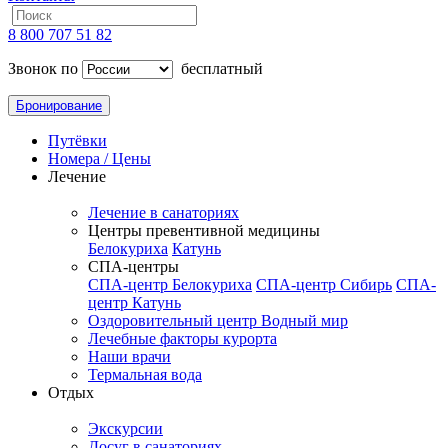
8 800 707 51 82
Звонок по
бесплатный
Бронирование
Путёвки
Номера / Цены
Лечение
Лечение в санаториях
Центры превентивной медицины
Белокуриха
Катунь
СПА-центры
СПА-центр Белокуриха
СПА-центр Сибирь
СПА-
центр Катунь
Оздоровительный центр Водный мир
Лечебные факторы курорта
Наши врачи
Термальная вода
Отдых
Экскурсии
Досуг в санаториях