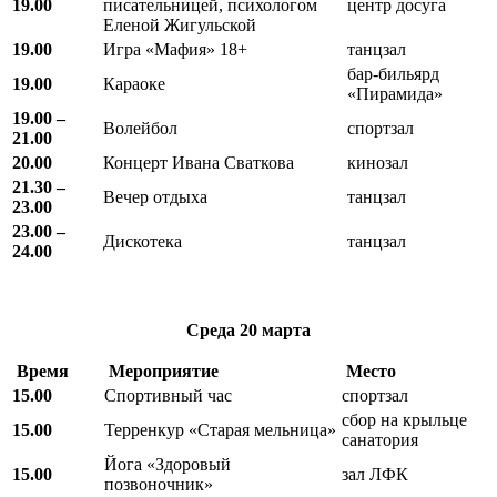
19.00
писательницей, психологом
центр досуга
Еленой Жигульской
19.00
Игра «Мафия» 18+
танцзал
бар-бильярд
19.00
Караоке
«Пирамида»
19.00 –
Волейбол
спортзал
21.00
20.00
Концерт Ивана Сваткова
кинозал
21.30 –
Вечер отдыха
танцзал
23.00
23.00 –
Дискотека
танцзал
24.00
Среда
20 марта
Время
Мероприятие
Место
15.00
Спортивный час
спортзал
сбор на крыльце
15.00
Терренкур «Старая мельница»
санатория
Йога «Здоровый
15.00
зал ЛФК
позвоночник»