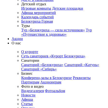
Детский отдых
Игровые комнаты
Детские площадки
Афиша мероприятий
Календарь событий
Белокуриха Горная
Туры
Тур «Белокуриха — сила источников»
Тур
«Путешествие к здоровью»
Акции
О нас
О курорте
Сеть санаториев «Курорт Белокуриха»
Санатории
Санаторий «Белокуриха»
Санаторий «Катунь»
Санаторий «Сибирь»
Бизнес
Конференц-залы в Белокурихе
Реквизиты
Партнерам
Акционерам
Фото и видео
Видеогалерея
Фотоальбом
Новости
Афиша
Статьи