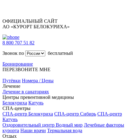
ОФИЦИАЛЬНЫЙ САЙТ
АО «КУРОРТ БЕЛОКУРИХА»
8 800 707 51 82
Звонок по
бесплатный
Бронирование
ПЕРЕЗВОНИТЕ МНЕ
Путёвки
Номера / Цены
Лечение
Лечение в санаториях
Центры превентивной медицины
Белокуриха
Катунь
СПА-центры
СПА-центр Белокуриха
СПА-центр Сибирь
СПА-центр
Катунь
Оздоровительный центр Водный мир
Лечебные факторы
курорта
Наши врачи
Термальная вода
Отдых