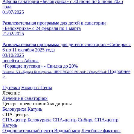
Афиша санатория «Белокуриха» с 30 июня по 6 июля 2025
года
01/07/2025
Развлекательная программа для детей в санатории
«Белокуриха» с 24 февраля по 1 марта
21/02/2025
Развлекательная программа для детей в санатории «Сибирь» с
6 по 11 октября 2025 года
03/10/2025
перейти в Афиша
«Горящие путевки» - Скидка до 20%
Подробнее
Реклама. АО «Курорт Белокуриха» ИНН2203000190 erid: 2Vtzqw5Hxak
>
Путёвки
Номера / Цены
Лечение
Лечение в санаториях
Центры превентивной медицины
Белокуриха
Катунь
СПА-центры
СПА-центр Белокуриха
СПА-центр Сибирь
СПА-центр
Катунь
Оздоровительный центр Водный мир
Лечебные факторы