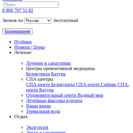
8 800 707 51 82
Звонок по
бесплатный
Бронирование
Путёвки
Номера / Цены
Лечение
Лечение в санаториях
Центры превентивной медицины
Белокуриха
Катунь
СПА-центры
СПА-центр Белокуриха
СПА-центр Сибирь
СПА-
центр Катунь
Оздоровительный центр Водный мир
Лечебные факторы курорта
Наши врачи
Термальная вода
Отдых
Экскурсии
Досуг в санаториях