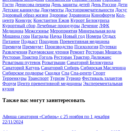
Гости
Денисова пещера
День защиты детей
День России
Дети
Детские каникулы
Документы
Достопримечательности
Досуг
Здоровый образ жизни
Здоровье
Здравница
Кинофорум
Кол-
центр
Конкурс
Константин Ежов
Курорт Белокуриха
Курортный сбор
Лечебные процедуры
Лечение
ЛФК
Медицина
Межсезонье
Мероприятия
Минеральная вода
Мишина гора
Награды
Наука
Новый год
Номера
Отдых
Питание
Подкаст
Праздник
Превентивная медицина
Премиум
Премиум+
Производство
Психология
Путевки
Развлечения
Разумовские чтения
Ремонт
Ресторан Мишель
Ресторан Трактир Гоголь
Ресторан Трактир Дилижанс
Розыгрыш путевок
Розыгрыши
Санаторий Белокуриха
Санаторий Катунь
Санаторий Сибирь
Сибирская Масленица
Сибирское подворье
Скидки
Спа
Спа-центр
Спорт
Терренкуры
Транспорт
Туризм
Турнир
Фестиваль талантов
Форум
Центр превентивной медицины
Эксперементальная
кухня
Также вас могут заинтересовать
Афиша санатория «Сибирь» с 25 ноября по 1 декабря
22/11/2024