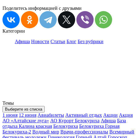
Поделитесь информацией с друзьями
Категории
Афиша
Новости
Статьи
Блог
Без рубрики
Темы
Выберите из списка
1 июня
12 июня
Авиабилеты
Активный отдых
Акции
Акция
АО «Алтайские луга»
АО Курорт Белокуриха
Афиша
База
отдыха Калина красная
Белокуриха
Белокуриха Горная
Белокуриха-2
Водный мир
Врачи-профессионалы
Всемирный
фестиваль молодежи
Гинекология
Горный Алтай
Гороскоп