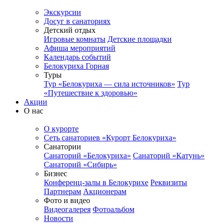
Экскурсии
Досуг в санаториях
Детский отдых
Игровые комнаты
Детские площадки
Афиша мероприятий
Календарь событий
Белокуриха Горная
Туры
Тур «Белокуриха — сила источников»
Тур
«Путешествие к здоровью»
Акции
О нас
О курорте
Сеть санаториев «Курорт Белокуриха»
Санатории
Санаторий «Белокуриха»
Санаторий «Катунь»
Санаторий «Сибирь»
Бизнес
Конференц-залы в Белокурихе
Реквизиты
Партнерам
Акционерам
Фото и видео
Видеогалерея
Фотоальбом
Новости