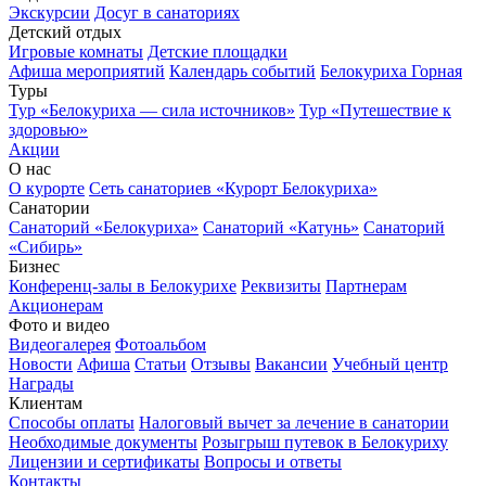
Экскурсии
Досуг в санаториях
Детский отдых
Игровые комнаты
Детские площадки
Афиша мероприятий
Календарь событий
Белокуриха Горная
Туры
Тур «Белокуриха — сила источников»
Тур «Путешествие к
здоровью»
Акции
О нас
О курорте
Сеть санаториев «Курорт Белокуриха»
Санатории
Санаторий «Белокуриха»
Санаторий «Катунь»
Санаторий
«Сибирь»
Бизнес
Конференц-залы в Белокурихе
Реквизиты
Партнерам
Акционерам
Фото и видео
Видеогалерея
Фотоальбом
Новости
Афиша
Статьи
Отзывы
Вакансии
Учебный центр
Награды
Клиентам
Способы оплаты
Налоговый вычет за лечение в санатории
Необходимые документы
Розыгрыш путевок в Белокуриху
Лицензии и сертификаты
Вопросы и ответы
Контакты