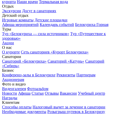
курорта
Наши врачи
Термальная вода
Отдых
Экскурсии
Досуг в санаториях
Детский отдых
Игровые комнаты
Детские площадки
Афиша мероприятий
Календарь событий
Белокуриха Горная
Туры
Тур «Белокуриха — сила источников»
Тур «Путешествие к
здоровью»
Акции
О нас
О курорте
Сеть санаториев «Курорт Белокуриха»
Санатории
Санаторий «Белокуриха»
Санаторий «Катунь»
Санаторий
«Сибирь»
Бизнес
Конференц-залы в Белокурихе
Реквизиты
Партнерам
Акционерам
Фото и видео
Видеогалерея
Фотоальбом
Новости
Афиша
Статьи
Отзывы
Вакансии
Учебный центр
Награды
Клиентам
Способы оплаты
Налоговый вычет за лечение в санатории
Необходимые документы
Розыгрыш путевок в Белокуриху