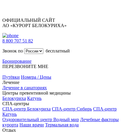
ОФИЦИАЛЬНЫЙ САЙТ
АО «КУРОРТ БЕЛОКУРИХА»
8 800 707 51 82
Звонок по
бесплатный
Бронирование
ПЕРЕЗВОНИТЕ МНЕ
Путёвки
Номера / Цены
Лечение
Лечение в санаториях
Центры превентивной медицины
Белокуриха
Катунь
СПА-центры
СПА-центр Белокуриха
СПА-центр Сибирь
СПА-центр
Катунь
Оздоровительный центр Водный мир
Лечебные факторы
курорта
Наши врачи
Термальная вода
Отдых