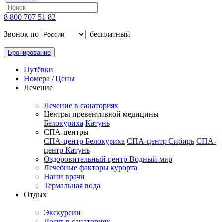
8 800 707 51 82
Звонок по
бесплатный
Бронирование
Путёвки
Номера / Цены
Лечение
Лечение в санаториях
Центры превентивной медицины
Белокуриха
Катунь
СПА-центры
СПА-центр Белокуриха
СПА-центр Сибирь
СПА-
центр Катунь
Оздоровительный центр Водный мир
Лечебные факторы курорта
Наши врачи
Термальная вода
Отдых
Экскурсии
Досуг в санаториях