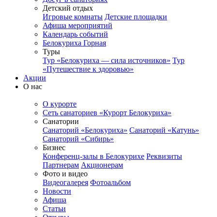
Детский отдых
Игровые комнаты
Детские площадки
Афиша мероприятий
Календарь событий
Белокуриха Горная
Туры
Тур «Белокуриха — сила источников»
Тур
«Путешествие к здоровью»
Акции
О нас
О курорте
Сеть санаториев «Курорт Белокуриха»
Санатории
Санаторий «Белокуриха»
Санаторий «Катунь»
Санаторий «Сибирь»
Бизнес
Конференц-залы в Белокурихе
Реквизиты
Партнерам
Акционерам
Фото и видео
Видеогалерея
Фотоальбом
Новости
Афиша
Статьи