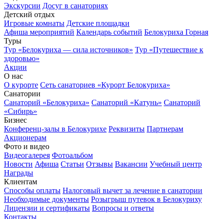
Экскурсии
Досуг в санаториях
Детский отдых
Игровые комнаты
Детские площадки
Афиша мероприятий
Календарь событий
Белокуриха Горная
Туры
Тур «Белокуриха — сила источников»
Тур «Путешествие к
здоровью»
Акции
О нас
О курорте
Сеть санаториев «Курорт Белокуриха»
Санатории
Санаторий «Белокуриха»
Санаторий «Катунь»
Санаторий
«Сибирь»
Бизнес
Конференц-залы в Белокурихе
Реквизиты
Партнерам
Акционерам
Фото и видео
Видеогалерея
Фотоальбом
Новости
Афиша
Статьи
Отзывы
Вакансии
Учебный центр
Награды
Клиентам
Способы оплаты
Налоговый вычет за лечение в санатории
Необходимые документы
Розыгрыш путевок в Белокуриху
Лицензии и сертификаты
Вопросы и ответы
Контакты