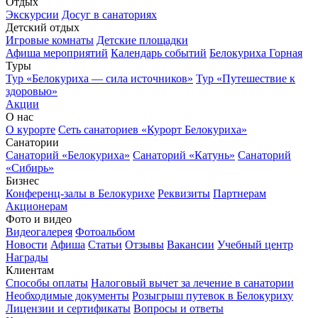
Отдых
Экскурсии
Досуг в санаториях
Детский отдых
Игровые комнаты
Детские площадки
Афиша мероприятий
Календарь событий
Белокуриха Горная
Туры
Тур «Белокуриха — сила источников»
Тур «Путешествие к
здоровью»
Акции
О нас
О курорте
Сеть санаториев «Курорт Белокуриха»
Санатории
Санаторий «Белокуриха»
Санаторий «Катунь»
Санаторий
«Сибирь»
Бизнес
Конференц-залы в Белокурихе
Реквизиты
Партнерам
Акционерам
Фото и видео
Видеогалерея
Фотоальбом
Новости
Афиша
Статьи
Отзывы
Вакансии
Учебный центр
Награды
Клиентам
Способы оплаты
Налоговый вычет за лечение в санатории
Необходимые документы
Розыгрыш путевок в Белокуриху
Лицензии и сертификаты
Вопросы и ответы