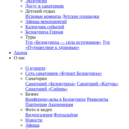
Экскурсии
Досуг в санаториях
Детский отдых
Игровые комнаты
Детские площадки
Афиша мероприятий
Календарь событий
Белокуриха Горная
Туры
Тур «Белокуриха — сила источников»
Тур
«Путешествие к здоровью»
Акции
О нас
О курорте
Сеть санаториев «Курорт Белокуриха»
Санатории
Санаторий «Белокуриха»
Санаторий «Катунь»
Санаторий «Сибирь»
Бизнес
Конференц-залы в Белокурихе
Реквизиты
Партнерам
Акционерам
Фото и видео
Видеогалерея
Фотоальбом
Новости
Афиша