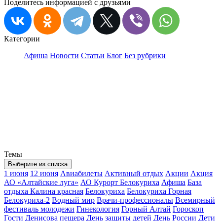
Поделитесь информацией с друзьями
Категории
Афиша
Новости
Статьи
Блог
Без рубрики
Темы
Выберите из списка
1 июня
12 июня
Авиабилеты
Активный отдых
Акции
Акция
АО «Алтайские луга»
АО Курорт Белокуриха
Афиша
База
отдыха Калина красная
Белокуриха
Белокуриха Горная
Белокуриха-2
Водный мир
Врачи-профессионалы
Всемирный
фестиваль молодежи
Гинекология
Горный Алтай
Гороскоп
Гости
Денисова пещера
День защиты детей
День России
Дети