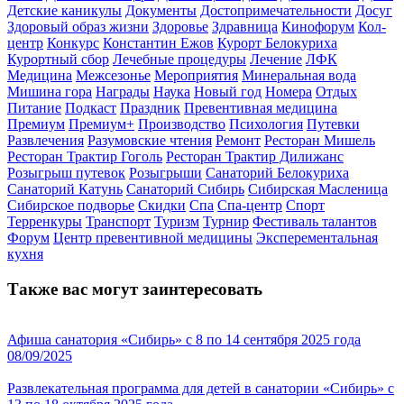
Детские каникулы
Документы
Достопримечательности
Досуг
Здоровый образ жизни
Здоровье
Здравница
Кинофорум
Кол-
центр
Конкурс
Константин Ежов
Курорт Белокуриха
Курортный сбор
Лечебные процедуры
Лечение
ЛФК
Медицина
Межсезонье
Мероприятия
Минеральная вода
Мишина гора
Награды
Наука
Новый год
Номера
Отдых
Питание
Подкаст
Праздник
Превентивная медицина
Премиум
Премиум+
Производство
Психология
Путевки
Развлечения
Разумовские чтения
Ремонт
Ресторан Мишель
Ресторан Трактир Гоголь
Ресторан Трактир Дилижанс
Розыгрыш путевок
Розыгрыши
Санаторий Белокуриха
Санаторий Катунь
Санаторий Сибирь
Сибирская Масленица
Сибирское подворье
Скидки
Спа
Спа-центр
Спорт
Терренкуры
Транспорт
Туризм
Турнир
Фестиваль талантов
Форум
Центр превентивной медицины
Эксперементальная
кухня
Также вас могут заинтересовать
Афиша санатория «Сибирь» с 8 по 14 сентября 2025 года
08/09/2025
Развлекательная программа для детей в санатории «Сибирь» с