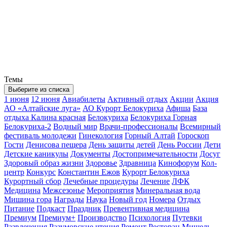
Темы
Выберите из списка
1 июня
12 июня
Авиабилеты
Активный отдых
Акции
Акция
АО «Алтайские луга»
АО Курорт Белокуриха
Афиша
База
отдыха Калина красная
Белокуриха
Белокуриха Горная
Белокуриха-2
Водный мир
Врачи-профессионалы
Всемирный
фестиваль молодежи
Гинекология
Горный Алтай
Гороскоп
Гости
Денисова пещера
День защиты детей
День России
Дети
Детские каникулы
Документы
Достопримечательности
Досуг
Здоровый образ жизни
Здоровье
Здравница
Кинофорум
Кол-
центр
Конкурс
Константин Ежов
Курорт Белокуриха
Курортный сбор
Лечебные процедуры
Лечение
ЛФК
Медицина
Межсезонье
Мероприятия
Минеральная вода
Мишина гора
Награды
Наука
Новый год
Номера
Отдых
Питание
Подкаст
Праздник
Превентивная медицина
Премиум
Премиум+
Производство
Психология
Путевки
Развлечения
Разумовские чтения
Ремонт
Ресторан Мишель