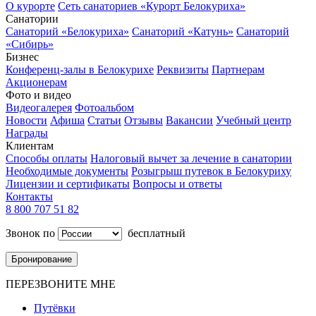
О курорте
Сеть санаториев «Курорт Белокуриха»
Санатории
Санаторий «Белокуриха»
Санаторий «Катунь»
Санаторий
«Сибирь»
Бизнес
Конференц-залы в Белокурихе
Реквизиты
Партнерам
Акционерам
Фото и видео
Видеогалерея
Фотоальбом
Новости
Афиша
Статьи
Отзывы
Вакансии
Учебный центр
Награды
Клиентам
Способы оплаты
Налоговый вычет за лечение в санатории
Необходимые документы
Розыгрыш путевок в Белокуриху
Лицензии и сертификаты
Вопросы и ответы
Контакты
8 800 707 51 82
Звонок по
бесплатный
Бронирование
ПЕРЕЗВОНИТЕ МНЕ
Путёвки