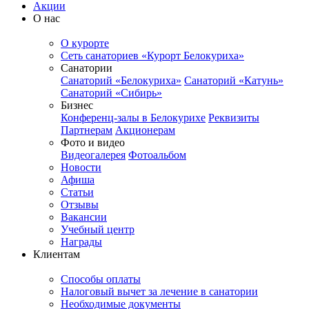
Акции
О нас
О курорте
Сеть санаториев «Курорт Белокуриха»
Санатории
Санаторий «Белокуриха»
Санаторий «Катунь»
Санаторий «Сибирь»
Бизнес
Конференц-залы в Белокурихе
Реквизиты
Партнерам
Акционерам
Фото и видео
Видеогалерея
Фотоальбом
Новости
Афиша
Статьи
Отзывы
Вакансии
Учебный центр
Награды
Клиентам
Способы оплаты
Налоговый вычет за лечение в санатории
Необходимые документы