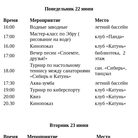
Понедельник
22 июня
Время
Мероприятие
Место
16:00
Водные заводные
летний бассейн
Мастер-класс по Эбру (
17:00
клуб «Панда»
рисование на воде)
16.00
Кинопоказ
клуб «Катунь»
Вечер песни «Споемте,
библиотека, 2
17:00
друзья!»
этаж
Турнир по настольному
сан. «Сибирь»,
18.00
теннису между санаториями
танцзал
«Сибирь и Катунь»
17:30
Аква-зумба
летний бассейн
19:00
Турнир по киберспорту
клуб «Катунь»
20:00
Квиз
клуб «Катунь»
20.30
Кинопоказ
клуб «Катунь»
Вторник
23 июня
Время
Мероприятие
Место