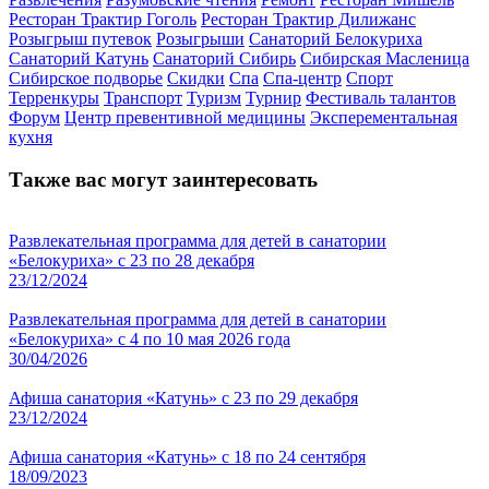
Ресторан Трактир Гоголь
Ресторан Трактир Дилижанс
Розыгрыш путевок
Розыгрыши
Санаторий Белокуриха
Санаторий Катунь
Санаторий Сибирь
Сибирская Масленица
Сибирское подворье
Скидки
Спа
Спа-центр
Спорт
Терренкуры
Транспорт
Туризм
Турнир
Фестиваль талантов
Форум
Центр превентивной медицины
Эксперементальная
кухня
Также вас могут заинтересовать
Развлекательная программа для детей в санатории
«Белокуриха» с 23 по 28 декабря
23/12/2024
Развлекательная программа для детей в санатории
«Белокуриха» с 4 по 10 мая 2026 года
30/04/2026
Афиша санатория «Катунь» с 23 по 29 декабря
23/12/2024
Афиша санатория «Катунь» с 18 по 24 сентября
18/09/2023