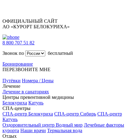
ОФИЦИАЛЬНЫЙ САЙТ
АО «КУРОРТ БЕЛОКУРИХА»
8 800 707 51 82
Звонок по
бесплатный
Бронирование
ПЕРЕЗВОНИТЕ МНЕ
Путёвки
Номера / Цены
Лечение
Лечение в санаториях
Центры превентивной медицины
Белокуриха
Катунь
СПА-центры
СПА-центр Белокуриха
СПА-центр Сибирь
СПА-центр
Катунь
Оздоровительный центр Водный мир
Лечебные факторы
курорта
Наши врачи
Термальная вода
Отдых