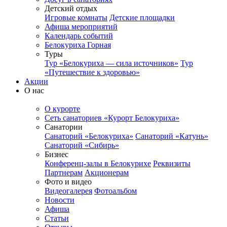
Детский отдых
Игровые комнаты
Детские площадки
Афиша мероприятий
Календарь событий
Белокуриха Горная
Туры
Тур «Белокуриха — сила источников»
Тур
«Путешествие к здоровью»
Акции
О нас
О курорте
Сеть санаториев «Курорт Белокуриха»
Санатории
Санаторий «Белокуриха»
Санаторий «Катунь»
Санаторий «Сибирь»
Бизнес
Конференц-залы в Белокурихе
Реквизиты
Партнерам
Акционерам
Фото и видео
Видеогалерея
Фотоальбом
Новости
Афиша
Статьи