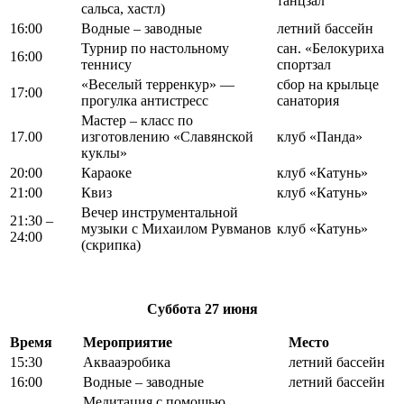
танцзал
сальса, хастл)
16:00
Водные – заводные
летний бассейн
Турнир по настольному
сан. «Белокуриха
16:00
теннису
спортзал
«Веселый терренкур» —
сбор на крыльце
17:00
прогулка антистресс
санатория
Мастер – класс по
17.00
изготовлению «Славянской
клуб «Панда»
куклы»
20:00
Караоке
клуб «Катунь»
21:00
Квиз
клуб «Катунь»
Вечер инструментальной
21:30 –
музыки с Михаилом Рувманов
клуб «Катунь»
24:00
(скрипка)
Суббота
27 июня
Время
Мероприятие
Место
15:30
Аквааэробика
летний бассейн
16:00
Водные – заводные
летний бассейн
Медитация с помощью