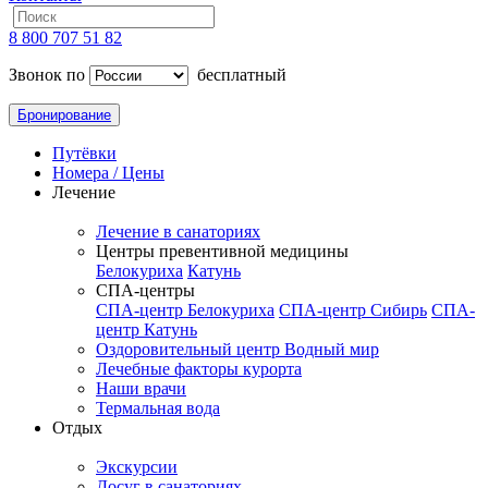
8 800 707 51 82
Звонок по
бесплатный
Бронирование
Путёвки
Номера / Цены
Лечение
Лечение в санаториях
Центры превентивной медицины
Белокуриха
Катунь
СПА-центры
СПА-центр Белокуриха
СПА-центр Сибирь
СПА-
центр Катунь
Оздоровительный центр Водный мир
Лечебные факторы курорта
Наши врачи
Термальная вода
Отдых
Экскурсии
Досуг в санаториях