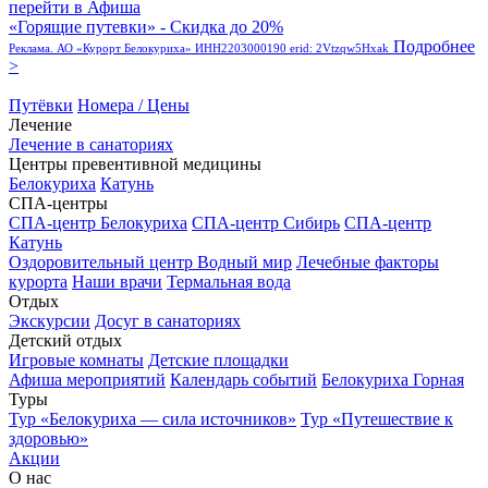
перейти в Афиша
«Горящие путевки» - Скидка до 20%
Подробнее
Реклама. АО «Курорт Белокуриха» ИНН2203000190 erid: 2Vtzqw5Hxak
>
Путёвки
Номера / Цены
Лечение
Лечение в санаториях
Центры превентивной медицины
Белокуриха
Катунь
СПА-центры
СПА-центр Белокуриха
СПА-центр Сибирь
СПА-центр
Катунь
Оздоровительный центр Водный мир
Лечебные факторы
курорта
Наши врачи
Термальная вода
Отдых
Экскурсии
Досуг в санаториях
Детский отдых
Игровые комнаты
Детские площадки
Афиша мероприятий
Календарь событий
Белокуриха Горная
Туры
Тур «Белокуриха — сила источников»
Тур «Путешествие к
здоровью»
Акции
О нас