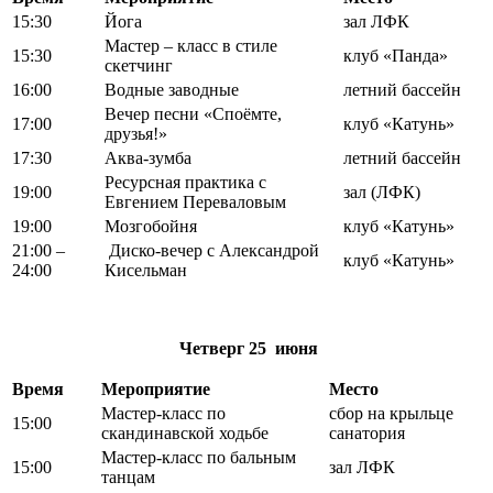
15:30
Йога
зал ЛФК
Мастер – класс в стиле
15:30
клуб «Панда»
скетчинг
16:00
Водные заводные
летний бассейн
Вечер песни «Споёмте,
17:00
клуб «Катунь»
друзья!»
17:30
Аква-зумба
летний бассейн
Ресурсная практика с
19:00
зал (ЛФК)
Евгением Переваловым
19:00
Мозгобойня
клуб «Катунь»
21:00 –
Диско-вечер с Александрой
клуб «Катунь»
24:00
Кисельман
Четверг
25 июня
Время
Мероприятие
Место
Мастер-класс по
сбор на крыльце
15:00
скандинавской ходьбе
санатория
Мастер-класс по бальным
15:00
зал ЛФК
танцам