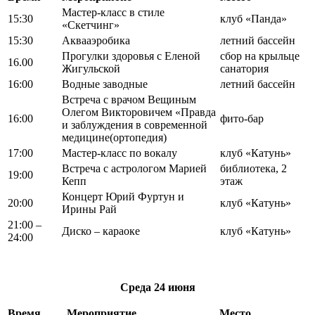
Мастер-класс в стиле
15:30
клуб «Панда»
«Скетчинг»
15:30
Аквааэробика
летний бассейн
Прогулки здоровья с Еленой
сбор на крыльце
16.00
Жигульской
санатория
16:00
Водные заводные
летний бассейн
Встреча с врачом Вещиным
Олегом Викторовичем «Правда
16:00
фито-бар
и заблуждения в современной
медицине(ортопедия)
17:00
Мастер-класс по вокалу
клуб «Катунь»
Встреча с астрологом Марией
библиотека, 2
19:00
Кепп
этаж
Концерт Юрий Фуртун и
20:00
клуб «Катунь»
Ирины Рай
21:00 –
Диско – караоке
клуб «Катунь»
24:00
Среда
24 июня
Время
Мероприятие
Место