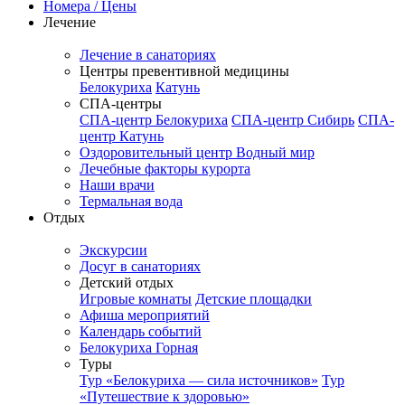
Номера / Цены
Лечение
Лечение в санаториях
Центры превентивной медицины
Белокуриха
Катунь
СПА-центры
СПА-центр Белокуриха
СПА-центр Сибирь
СПА-
центр Катунь
Оздоровительный центр Водный мир
Лечебные факторы курорта
Наши врачи
Термальная вода
Отдых
Экскурсии
Досуг в санаториях
Детский отдых
Игровые комнаты
Детские площадки
Афиша мероприятий
Календарь событий
Белокуриха Горная
Туры
Тур «Белокуриха — сила источников»
Тур
«Путешествие к здоровью»