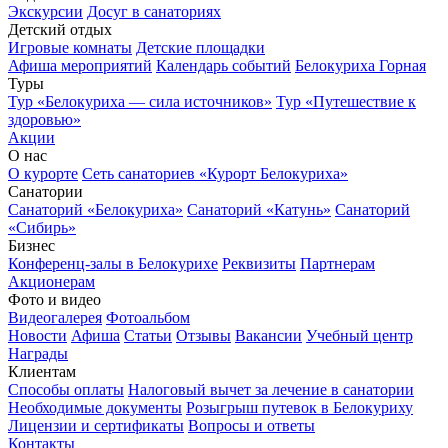
Экскурсии
Досуг в санаториях
Детский отдых
Игровые комнаты
Детские площадки
Афиша мероприятий
Календарь событий
Белокуриха Горная
Туры
Тур «Белокуриха — сила источников»
Тур «Путешествие к
здоровью»
Акции
О нас
О курорте
Сеть санаториев «Курорт Белокуриха»
Санатории
Санаторий «Белокуриха»
Санаторий «Катунь»
Санаторий
«Сибирь»
Бизнес
Конференц-залы в Белокурихе
Реквизиты
Партнерам
Акционерам
Фото и видео
Видеогалерея
Фотоальбом
Новости
Афиша
Статьи
Отзывы
Вакансии
Учебный центр
Награды
Клиентам
Способы оплаты
Налоговый вычет за лечение в санатории
Необходимые документы
Розыгрыш путевок в Белокуриху
Лицензии и сертификаты
Вопросы и ответы
Контакты