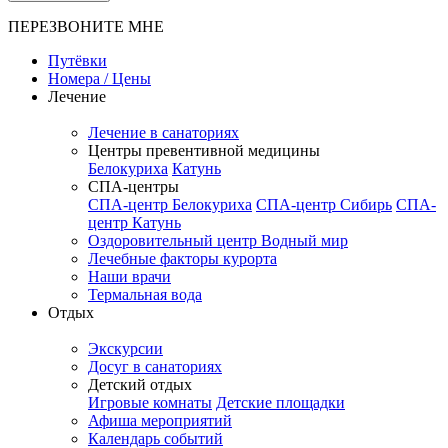
ПЕРЕЗВОНИТЕ МНЕ
Путёвки
Номера / Цены
Лечение
Лечение в санаториях
Центры превентивной медицины
Белокуриха
Катунь
СПА-центры
СПА-центр Белокуриха
СПА-центр Сибирь
СПА-
центр Катунь
Оздоровительный центр Водный мир
Лечебные факторы курорта
Наши врачи
Термальная вода
Отдых
Экскурсии
Досуг в санаториях
Детский отдых
Игровые комнаты
Детские площадки
Афиша мероприятий
Календарь событий