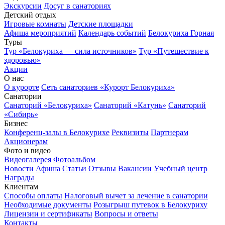
Экскурсии
Досуг в санаториях
Детский отдых
Игровые комнаты
Детские площадки
Афиша мероприятий
Календарь событий
Белокуриха Горная
Туры
Тур «Белокуриха — сила источников»
Тур «Путешествие к
здоровью»
Акции
О нас
О курорте
Сеть санаториев «Курорт Белокуриха»
Санатории
Санаторий «Белокуриха»
Санаторий «Катунь»
Санаторий
«Сибирь»
Бизнес
Конференц-залы в Белокурихе
Реквизиты
Партнерам
Акционерам
Фото и видео
Видеогалерея
Фотоальбом
Новости
Афиша
Статьи
Отзывы
Вакансии
Учебный центр
Награды
Клиентам
Способы оплаты
Налоговый вычет за лечение в санатории
Необходимые документы
Розыгрыш путевок в Белокуриху
Лицензии и сертификаты
Вопросы и ответы
Контакты