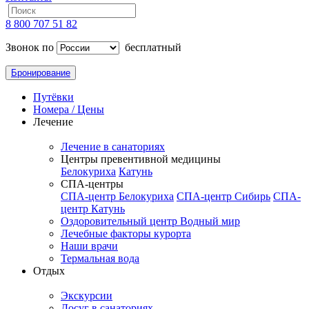
8 800 707 51 82
Звонок по
бесплатный
Бронирование
Путёвки
Номера / Цены
Лечение
Лечение в санаториях
Центры превентивной медицины
Белокуриха
Катунь
СПА-центры
СПА-центр Белокуриха
СПА-центр Сибирь
СПА-
центр Катунь
Оздоровительный центр Водный мир
Лечебные факторы курорта
Наши врачи
Термальная вода
Отдых
Экскурсии
Досуг в санаториях