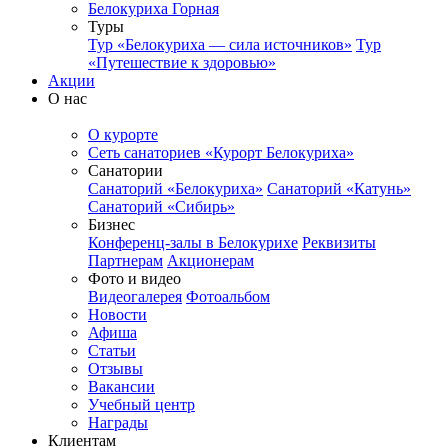
Белокуриха Горная
Туры
Тур «Белокуриха — сила источников»
Тур
«Путешествие к здоровью»
Акции
О нас
О курорте
Сеть санаториев «Курорт Белокуриха»
Санатории
Санаторий «Белокуриха»
Санаторий «Катунь»
Санаторий «Сибирь»
Бизнес
Конференц-залы в Белокурихе
Реквизиты
Партнерам
Акционерам
Фото и видео
Видеогалерея
Фотоальбом
Новости
Афиша
Статьи
Отзывы
Вакансии
Учебный центр
Награды
Клиентам