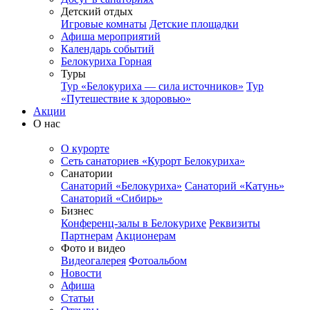
Детский отдых
Игровые комнаты
Детские площадки
Афиша мероприятий
Календарь событий
Белокуриха Горная
Туры
Тур «Белокуриха — сила источников»
Тур
«Путешествие к здоровью»
Акции
О нас
О курорте
Сеть санаториев «Курорт Белокуриха»
Санатории
Санаторий «Белокуриха»
Санаторий «Катунь»
Санаторий «Сибирь»
Бизнес
Конференц-залы в Белокурихе
Реквизиты
Партнерам
Акционерам
Фото и видео
Видеогалерея
Фотоальбом
Новости
Афиша
Статьи