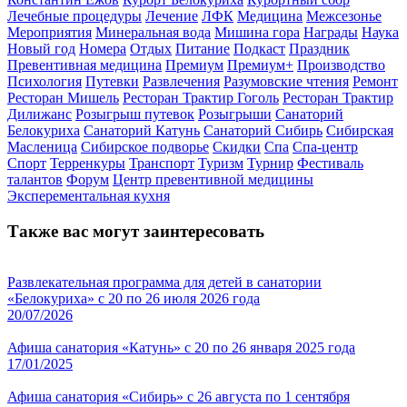
Лечебные процедуры
Лечение
ЛФК
Медицина
Межсезонье
Мероприятия
Минеральная вода
Мишина гора
Награды
Наука
Новый год
Номера
Отдых
Питание
Подкаст
Праздник
Превентивная медицина
Премиум
Премиум+
Производство
Психология
Путевки
Развлечения
Разумовские чтения
Ремонт
Ресторан Мишель
Ресторан Трактир Гоголь
Ресторан Трактир
Дилижанс
Розыгрыш путевок
Розыгрыши
Санаторий
Белокуриха
Санаторий Катунь
Санаторий Сибирь
Сибирская
Масленица
Сибирское подворье
Скидки
Спа
Спа-центр
Спорт
Терренкуры
Транспорт
Туризм
Турнир
Фестиваль
талантов
Форум
Центр превентивной медицины
Эксперементальная кухня
Также вас могут заинтересовать
Развлекательная программа для детей в санатории
«Белокуриха» с 20 по 26 июля 2026 года
20/07/2026
Афиша санатория «Катунь» с 20 по 26 января 2025 года
17/01/2025
Афиша санатория «Сибирь» с 26 августа по 1 сентября