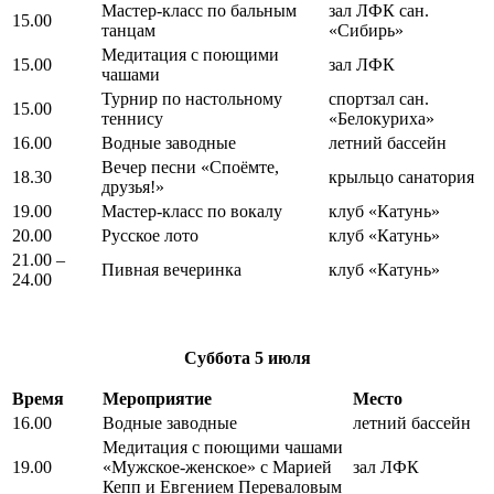
Мастер-класс по бальным
зал ЛФК сан.
15.00
танцам
«Сибирь»
Медитация с поющими
15.00
зал ЛФК
чашами
Турнир по настольному
спортзал сан.
15.00
теннису
«Белокуриха»
16.00
Водные заводные
летний бассейн
Вечер песни «Споёмте,
18.30
крыльцо санатория
друзья!»
19.00
Мастер-класс по вокалу
клуб «Катунь»
20.00
Русское лото
клуб «Катунь»
21.00 –
Пивная вечеринка
клуб «Катунь»
24.00
Суббота
5 июля
Время
Мероприятие
Место
16.00
Водные заводные
летний бассейн
Медитация с поющими чашами
19.00
«Мужское-женское» с Марией
зал ЛФК
Кепп и Евгением Переваловым