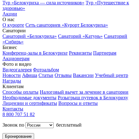
Тур «Белокуриха — сила источников»
Тур «Путешествие к
здоровью»
Акции
О нас
О курорте
Сеть санаториев «Курорт Белокуриха»
Санатории
Санаторий «Белокуриха»
Санаторий «Катунь»
Санаторий
«Сибирь»
Бизнес
Конференц-залы в Белокурихе
Реквизиты
Партнерам
Акционерам
Фото и видео
Видеогалерея
Фотоальбом
Новости
Афиша
Статьи
Отзывы
Вакансии
Учебный центр
Награды
Клиентам
Способы оплаты
Налоговый вычет за лечение в санатории
Необходимые документы
Розыгрыш путевок в Белокуриху
Лицензии и сертификаты
Вопросы и ответы
Контакты
8 800 707 51 82
Звонок по
бесплатный
Бронирование