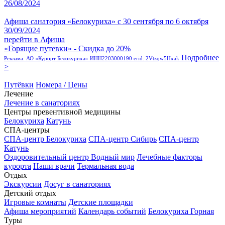
26/08/2024
Афиша санатория «Белокуриха» с 30 сентября по 6 октября
30/09/2024
перейти в Афиша
«Горящие путевки» - Скидка до 20%
Подробнее
Реклама. АО «Курорт Белокуриха» ИНН2203000190 erid: 2Vtzqw5Hxak
>
Путёвки
Номера / Цены
Лечение
Лечение в санаториях
Центры превентивной медицины
Белокуриха
Катунь
СПА-центры
СПА-центр Белокуриха
СПА-центр Сибирь
СПА-центр
Катунь
Оздоровительный центр Водный мир
Лечебные факторы
курорта
Наши врачи
Термальная вода
Отдых
Экскурсии
Досуг в санаториях
Детский отдых
Игровые комнаты
Детские площадки
Афиша мероприятий
Календарь событий
Белокуриха Горная
Туры