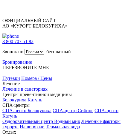
ОФИЦИАЛЬНЫЙ САЙТ
АО «КУРОРТ БЕЛОКУРИХА»
8 800 707 51 82
Звонок по
бесплатный
Бронирование
ПЕРЕЗВОНИТЕ МНЕ
Путёвки
Номера / Цены
Лечение
Лечение в санаториях
Центры превентивной медицины
Белокуриха
Катунь
СПА-центры
СПА-центр Белокуриха
СПА-центр Сибирь
СПА-центр
Катунь
Оздоровительный центр Водный мир
Лечебные факторы
курорта
Наши врачи
Термальная вода
Отдых