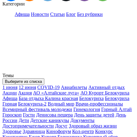
Категории
Афиша
Новости
Статьи
Блог
Без рубрики
Темы
Выберите из списка
1 июня
12 июня
COVID-19
Авиабилеты
Активный отдых
Акции
Акция
АО «Алтайские луга»
АО Курорт Белокуриха
Афиша
База отдыха Калина красная
Белокуриха
Белокуриха
Горная
Белокуриха-2
Водный мир
Врачи-профессионалы
Всемирный фестиваль молодежи
Гинекология
Горный Алтай
Гороскоп
Гости
Денисова пещера
День защиты детей
День
России
Дети
Детские каникулы
Документы
Достопримечательности
Досуг
Здоровый образ жизни
Здоровье
Здравница
Кинофорум
Кол-центр
Конкурс
Константин Ежов
Курорт Белокуриха
Курортный сбор