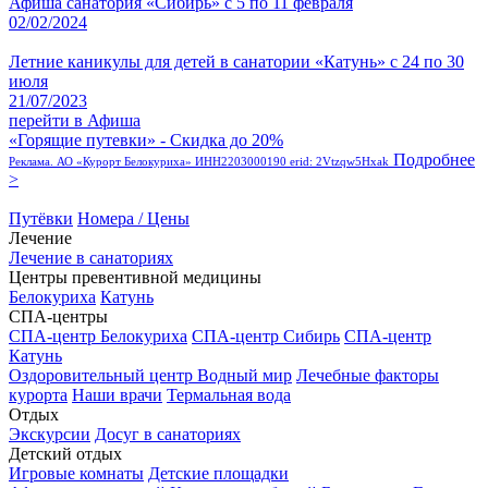
Афиша санатория «Сибирь» с 5 по 11 февраля
02/02/2024
Летние каникулы для детей в санатории «Катунь» с 24 по 30
июля
21/07/2023
перейти в Афиша
«Горящие путевки» - Скидка до 20%
Подробнее
Реклама. АО «Курорт Белокуриха» ИНН2203000190 erid: 2Vtzqw5Hxak
>
Путёвки
Номера / Цены
Лечение
Лечение в санаториях
Центры превентивной медицины
Белокуриха
Катунь
СПА-центры
СПА-центр Белокуриха
СПА-центр Сибирь
СПА-центр
Катунь
Оздоровительный центр Водный мир
Лечебные факторы
курорта
Наши врачи
Термальная вода
Отдых
Экскурсии
Досуг в санаториях
Детский отдых
Игровые комнаты
Детские площадки