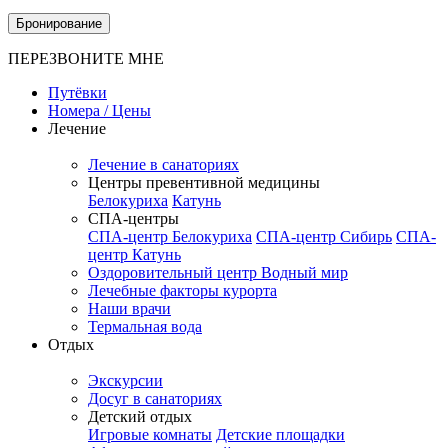
Бронирование
ПЕРЕЗВОНИТЕ МНЕ
Путёвки
Номера / Цены
Лечение
Лечение в санаториях
Центры превентивной медицины
Белокуриха
Катунь
СПА-центры
СПА-центр Белокуриха
СПА-центр Сибирь
СПА-
центр Катунь
Оздоровительный центр Водный мир
Лечебные факторы курорта
Наши врачи
Термальная вода
Отдых
Экскурсии
Досуг в санаториях
Детский отдых
Игровые комнаты
Детские площадки