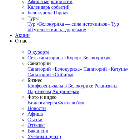
Афиша мероприятий
Календарь событий
Белокуриха Горная
Туры
Тур «Белокуриха — сила источников»
Тур
«Путешествие к здоровью»
Акции
О нас
О курорте
Сеть санаториев «Курорт Белокуриха»
Санатории
Санаторий «Белокуриха»
Санаторий «Катунь»
Санаторий «Сибирь»
Бизнес
Конференц-залы в Белокурихе
Реквизиты
Партнерам
Акционерам
Фото и видео
Видеогалерея
Фотоальбом
Новости
Афиша
Статьи
Отзывы
Вакансии
Учебный центр