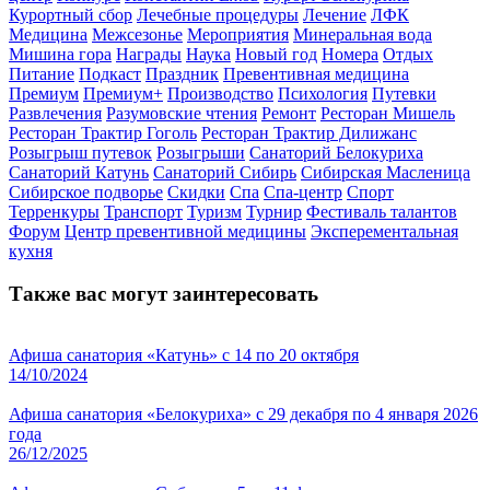
Курортный сбор
Лечебные процедуры
Лечение
ЛФК
Медицина
Межсезонье
Мероприятия
Минеральная вода
Мишина гора
Награды
Наука
Новый год
Номера
Отдых
Питание
Подкаст
Праздник
Превентивная медицина
Премиум
Премиум+
Производство
Психология
Путевки
Развлечения
Разумовские чтения
Ремонт
Ресторан Мишель
Ресторан Трактир Гоголь
Ресторан Трактир Дилижанс
Розыгрыш путевок
Розыгрыши
Санаторий Белокуриха
Санаторий Катунь
Санаторий Сибирь
Сибирская Масленица
Сибирское подворье
Скидки
Спа
Спа-центр
Спорт
Терренкуры
Транспорт
Туризм
Турнир
Фестиваль талантов
Форум
Центр превентивной медицины
Эксперементальная
кухня
Также вас могут заинтересовать
Афиша санатория «Катунь» с 14 по 20 октября
14/10/2024
Афиша санатория «Белокуриха» с 29 декабря по 4 января 2026
года
26/12/2025