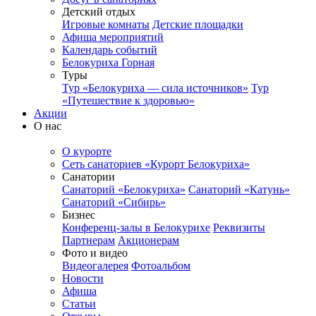
Детский отдых
Игровые комнаты
Детские площадки
Афиша мероприятий
Календарь событий
Белокуриха Горная
Туры
Тур «Белокуриха — сила источников»
Тур
«Путешествие к здоровью»
Акции
О нас
О курорте
Сеть санаториев «Курорт Белокуриха»
Санатории
Санаторий «Белокуриха»
Санаторий «Катунь»
Санаторий «Сибирь»
Бизнес
Конференц-залы в Белокурихе
Реквизиты
Партнерам
Акционерам
Фото и видео
Видеогалерея
Фотоальбом
Новости
Афиша
Статьи