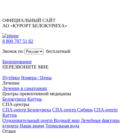
ОФИЦИАЛЬНЫЙ САЙТ
АО «КУРОРТ БЕЛОКУРИХА»
8 800 707 51 82
Звонок по
бесплатный
Бронирование
ПЕРЕЗВОНИТЕ МНЕ
Путёвки
Номера / Цены
Лечение
Лечение в санаториях
Центры превентивной медицины
Белокуриха
Катунь
СПА-центры
СПА-центр Белокуриха
СПА-центр Сибирь
СПА-центр
Катунь
Оздоровительный центр Водный мир
Лечебные факторы
курорта
Наши врачи
Термальная вода
Отдых