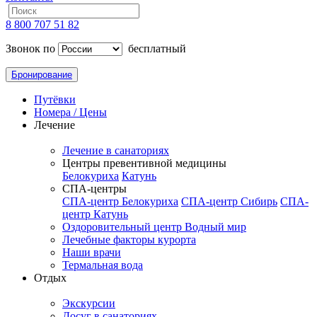
8 800 707 51 82
Звонок по
бесплатный
Бронирование
Путёвки
Номера / Цены
Лечение
Лечение в санаториях
Центры превентивной медицины
Белокуриха
Катунь
СПА-центры
СПА-центр Белокуриха
СПА-центр Сибирь
СПА-
центр Катунь
Оздоровительный центр Водный мир
Лечебные факторы курорта
Наши врачи
Термальная вода
Отдых
Экскурсии
Досуг в санаториях