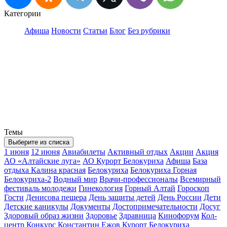
Категории
Афиша
Новости
Статьи
Блог
Без рубрики
Темы
Выберите из списка
1 июня
12 июня
Авиабилеты
Активный отдых
Акции
Акция
АО «Алтайские луга»
АО Курорт Белокуриха
Афиша
База
отдыха Калина красная
Белокуриха
Белокуриха Горная
Белокуриха-2
Водный мир
Врачи-профессионалы
Всемирный
фестиваль молодежи
Гинекология
Горный Алтай
Гороскоп
Гости
Денисова пещера
День защиты детей
День России
Дети
Детские каникулы
Документы
Достопримечательности
Досуг
Здоровый образ жизни
Здоровье
Здравница
Кинофорум
Кол-
центр
Конкурс
Константин Ежов
Курорт Белокуриха