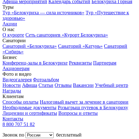
Афиша мероприятий
Календарь событий
Белокуриха Горная
Туры
Тур «Белокуриха — сила источников»
Тур «Путешествие к
здоровью»
Акции
О нас
О курорте
Сеть санаториев «Курорт Белокуриха»
Санатории
Санаторий «Белокуриха»
Санаторий «Катунь»
Санаторий
«Сибирь»
Бизнес
Конференц-залы в Белокурихе
Реквизиты
Партнерам
Акционерам
Фото и видео
Видеогалерея
Фотоальбом
Новости
Афиша
Статьи
Отзывы
Вакансии
Учебный центр
Награды
Клиентам
Способы оплаты
Налоговый вычет за лечение в санатории
Необходимые документы
Розыгрыш путевок в Белокуриху
Лицензии и сертификаты
Вопросы и ответы
Контакты
8 800 707 51 82
Звонок по
бесплатный