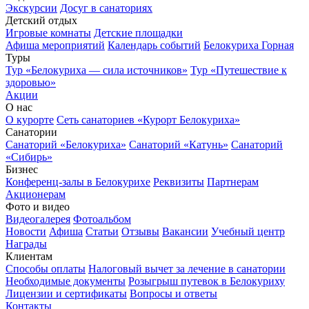
Экскурсии
Досуг в санаториях
Детский отдых
Игровые комнаты
Детские площадки
Афиша мероприятий
Календарь событий
Белокуриха Горная
Туры
Тур «Белокуриха — сила источников»
Тур «Путешествие к
здоровью»
Акции
О нас
О курорте
Сеть санаториев «Курорт Белокуриха»
Санатории
Санаторий «Белокуриха»
Санаторий «Катунь»
Санаторий
«Сибирь»
Бизнес
Конференц-залы в Белокурихе
Реквизиты
Партнерам
Акционерам
Фото и видео
Видеогалерея
Фотоальбом
Новости
Афиша
Статьи
Отзывы
Вакансии
Учебный центр
Награды
Клиентам
Способы оплаты
Налоговый вычет за лечение в санатории
Необходимые документы
Розыгрыш путевок в Белокуриху
Лицензии и сертификаты
Вопросы и ответы
Контакты