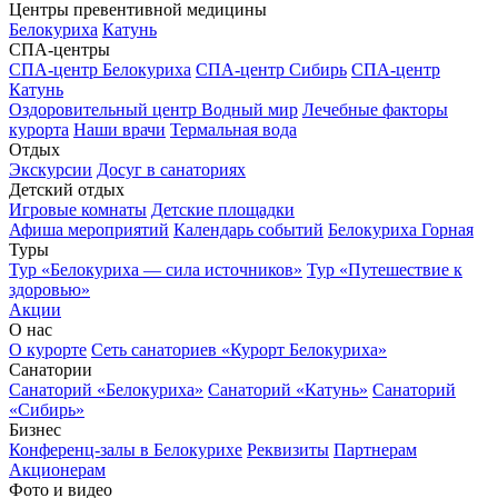
Центры превентивной медицины
Белокуриха
Катунь
СПА-центры
СПА-центр Белокуриха
СПА-центр Сибирь
СПА-центр
Катунь
Оздоровительный центр Водный мир
Лечебные факторы
курорта
Наши врачи
Термальная вода
Отдых
Экскурсии
Досуг в санаториях
Детский отдых
Игровые комнаты
Детские площадки
Афиша мероприятий
Календарь событий
Белокуриха Горная
Туры
Тур «Белокуриха — сила источников»
Тур «Путешествие к
здоровью»
Акции
О нас
О курорте
Сеть санаториев «Курорт Белокуриха»
Санатории
Санаторий «Белокуриха»
Санаторий «Катунь»
Санаторий
«Сибирь»
Бизнес
Конференц-залы в Белокурихе
Реквизиты
Партнерам
Акционерам
Фото и видео