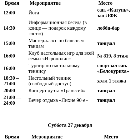
Время
Мероприятие
Место
сан. «Катунь»,
12:00
Йога
зал ЛФК
Информационная беседа (в
14:30
конце — подарок каждому
лобби-бар
гостю)
Мастер-класс по бальным
15:00
танцзал
танцам
Клуб настольных игр для всей
16:00
№ 819, 8 этаж
семьи «Игрополис»
Турнир по настольному
спортзал сан.
16:00
теннису
«Белокуриха»
18
:
30 –
Настольный теннис
холл 1 этажа
21
:
00
(свободный доступ)
20:00
Концерт дуэта «Транссиб»
танцзал
21
:
00 —
Вечер отдыха «Лихие 90-е»
танцзал
24
:
00
Суббота
27 декабря
Время
Мероприятие
Место