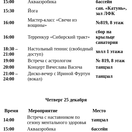
15:00
Аквааэробика
бассейн
сан. «Катунь»,
15:30
Йога
зал ЛФК
Мастер-класс «Свечи из
16:00
№819, 8 этаж
вощины»
сбор на
16:00
Терренкур «Сибирский тракт»
крыльце
санатория
18
:
30 –
Настольный теннис (свободный
холл 1 этажа
21
:
00
доступ)
19:00
Встреча с астрологом
№ 819, 8 этаж
20:00
Концерт Вячеслава Васича
танцзал
21:00 –
Диско-вечер с Ириной Фуртун
танцзал
24:00
(вокал)
Четверг
25 декабря
Время
Мероприятие
Место
Встреча с наставником по
14:00
танцзал
сезону ментального здоровья
15:00
Аквааэробика
бассейн