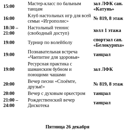
Мастер-класс по бальным
зал ЛФК сан.
15:00
танцам
«Катунь»
Клуб настольных игр для всей
16:00
№ 819, 8 этаж
семьи «Игрополис»
18
:
30 –
Настольный теннис
холл 1 этажа
21
:
00
(свободный доступ)
спортзал сан.
19:00
Турнир по волейболу
«Белокуриха»
Познавательная встреча
19:00
танцзал
«Чаепитие для здоровья»
Ресурсная практика с
19:00
шаманским бубном и
зал ЛФК
поющими чашами
Вечер песни «Споёмте,
20:00
№ 819, 8 этаж
друзья!»
20:00
Вечер с духовым оркестром
танцзал
21:00 –
Рождественский вечер
танцзал
24:00
Дискотека
Пятница
26 декабря