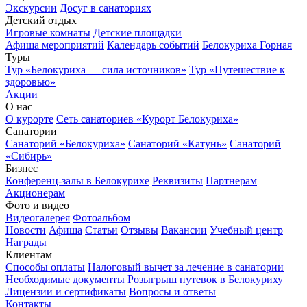
Экскурсии
Досуг в санаториях
Детский отдых
Игровые комнаты
Детские площадки
Афиша мероприятий
Календарь событий
Белокуриха Горная
Туры
Тур «Белокуриха — сила источников»
Тур «Путешествие к
здоровью»
Акции
О нас
О курорте
Сеть санаториев «Курорт Белокуриха»
Санатории
Санаторий «Белокуриха»
Санаторий «Катунь»
Санаторий
«Сибирь»
Бизнес
Конференц-залы в Белокурихе
Реквизиты
Партнерам
Акционерам
Фото и видео
Видеогалерея
Фотоальбом
Новости
Афиша
Статьи
Отзывы
Вакансии
Учебный центр
Награды
Клиентам
Способы оплаты
Налоговый вычет за лечение в санатории
Необходимые документы
Розыгрыш путевок в Белокуриху
Лицензии и сертификаты
Вопросы и ответы
Контакты