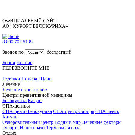
ОФИЦИАЛЬНЫЙ САЙТ
АО «КУРОРТ БЕЛОКУРИХА»
8 800 707 51 82
Звонок по
бесплатный
Бронирование
ПЕРЕЗВОНИТЕ МНЕ
Путёвки
Номера / Цены
Лечение
Лечение в санаториях
Центры превентивной медицины
Белокуриха
Катунь
СПА-центры
СПА-центр Белокуриха
СПА-центр Сибирь
СПА-центр
Катунь
Оздоровительный центр Водный мир
Лечебные факторы
курорта
Наши врачи
Термальная вода
Отдых