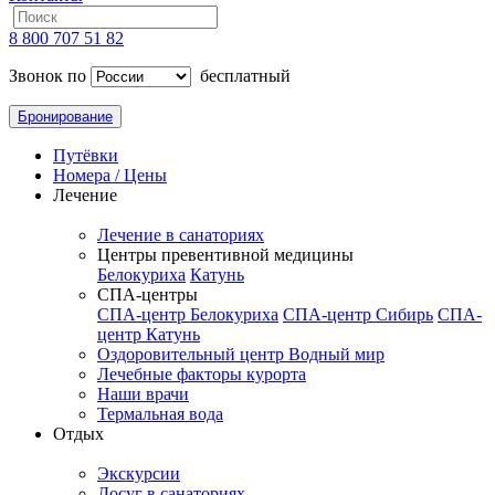
8 800 707 51 82
Звонок по
бесплатный
Бронирование
Путёвки
Номера / Цены
Лечение
Лечение в санаториях
Центры превентивной медицины
Белокуриха
Катунь
СПА-центры
СПА-центр Белокуриха
СПА-центр Сибирь
СПА-
центр Катунь
Оздоровительный центр Водный мир
Лечебные факторы курорта
Наши врачи
Термальная вода
Отдых
Экскурсии
Досуг в санаториях