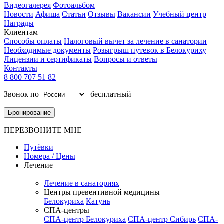
Видеогалерея
Фотоальбом
Новости
Афиша
Статьи
Отзывы
Вакансии
Учебный центр
Награды
Клиентам
Способы оплаты
Налоговый вычет за лечение в санатории
Необходимые документы
Розыгрыш путевок в Белокуриху
Лицензии и сертификаты
Вопросы и ответы
Контакты
8 800 707 51 82
Звонок по
бесплатный
Бронирование
ПЕРЕЗВОНИТЕ МНЕ
Путёвки
Номера / Цены
Лечение
Лечение в санаториях
Центры превентивной медицины
Белокуриха
Катунь
СПА-центры
СПА-центр Белокуриха
СПА-центр Сибирь
СПА-