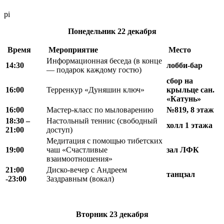
pi
Понедельник
22 декабря
Время
Мероприятие
Место
Информационная беседа (в конце
14:30
лобби-бар
— подарок каждому гостю)
сбор на
16:00
Терренкур «Дуняшин ключ»
крыльце сан.
«Катунь»
16:00
Мастер-класс по мыловарению
№819, 8 этаж
18
:
30 –
Настольный теннис (свободный
холл 1 этажа
21
:
00
доступ)
Медитация с помощью тибетских
19:00
чаш «Счастливые
зал ЛФК
взаимоотношения»
21:00
Диско-вечер с Андреем
танцзал
-23:00
Заздравным (вокал)
Вторник
23 декабря