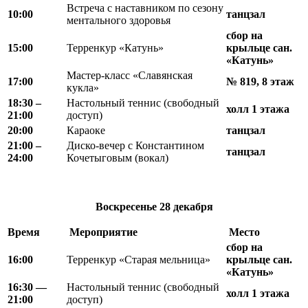
Встреча с наставником по сезону
10:00
танцзал
ментального здоровья
сбор на
15:00
Терренкур «Катунь»
крыльце сан.
«Катунь»
Мастер-класс «Славянская
17:00
№ 819, 8 этаж
кукла»
18
:
30 –
Настольный теннис (свободный
холл 1 этажа
21
:
00
доступ)
20:00
Караоке
танцзал
21
:
00 –
Диско-вечер с Константином
танцзал
24
:
00
Кочетыговым (вокал)
Воскресенье
28 декабря
Время
Мероприятие
Место
сбор на
16:00
Терренкур «Старая мельница»
крыльце сан.
«Катунь»
16:30 —
Настольный теннис (свободный
холл 1 этажа
21:00
доступ)