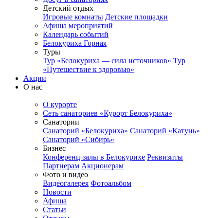
Детский отдых
Игровые комнаты
Детские площадки
Афиша мероприятий
Календарь событий
Белокуриха Горная
Туры
Тур «Белокуриха — сила источников»
Тур
«Путешествие к здоровью»
Акции
О нас
О курорте
Сеть санаториев «Курорт Белокуриха»
Санатории
Санаторий «Белокуриха»
Санаторий «Катунь»
Санаторий «Сибирь»
Бизнес
Конференц-залы в Белокурихе
Реквизиты
Партнерам
Акционерам
Фото и видео
Видеогалерея
Фотоальбом
Новости
Афиша
Статьи