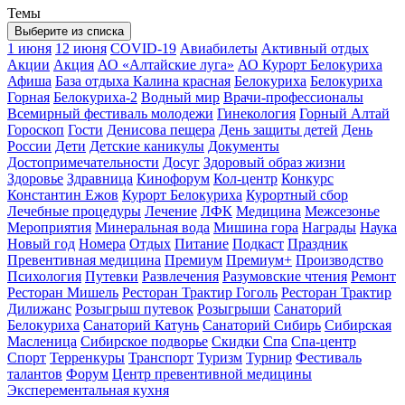
Темы
Выберите из списка
1 июня
12 июня
COVID-19
Авиабилеты
Активный отдых
Акции
Акция
АО «Алтайские луга»
АО Курорт Белокуриха
Афиша
База отдыха Калина красная
Белокуриха
Белокуриха
Горная
Белокуриха-2
Водный мир
Врачи-профессионалы
Всемирный фестиваль молодежи
Гинекология
Горный Алтай
Гороскоп
Гости
Денисова пещера
День защиты детей
День
России
Дети
Детские каникулы
Документы
Достопримечательности
Досуг
Здоровый образ жизни
Здоровье
Здравница
Кинофорум
Кол-центр
Конкурс
Константин Ежов
Курорт Белокуриха
Курортный сбор
Лечебные процедуры
Лечение
ЛФК
Медицина
Межсезонье
Мероприятия
Минеральная вода
Мишина гора
Награды
Наука
Новый год
Номера
Отдых
Питание
Подкаст
Праздник
Превентивная медицина
Премиум
Премиум+
Производство
Психология
Путевки
Развлечения
Разумовские чтения
Ремонт
Ресторан Мишель
Ресторан Трактир Гоголь
Ресторан Трактир
Дилижанс
Розыгрыш путевок
Розыгрыши
Санаторий
Белокуриха
Санаторий Катунь
Санаторий Сибирь
Сибирская
Масленица
Сибирское подворье
Скидки
Спа
Спа-центр
Спорт
Терренкуры
Транспорт
Туризм
Турнир
Фестиваль
талантов
Форум
Центр превентивной медицины
Эксперементальная кухня