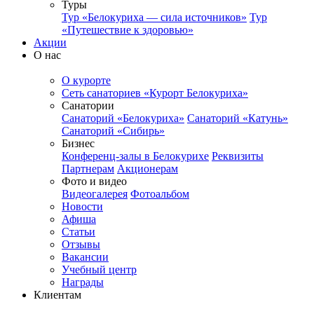
Туры
Тур «Белокуриха — сила источников»
Тур
«Путешествие к здоровью»
Акции
О нас
О курорте
Сеть санаториев «Курорт Белокуриха»
Санатории
Санаторий «Белокуриха»
Санаторий «Катунь»
Санаторий «Сибирь»
Бизнес
Конференц-залы в Белокурихе
Реквизиты
Партнерам
Акционерам
Фото и видео
Видеогалерея
Фотоальбом
Новости
Афиша
Статьи
Отзывы
Вакансии
Учебный центр
Награды
Клиентам