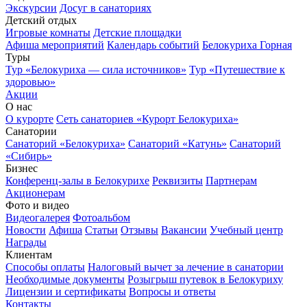
Экскурсии
Досуг в санаториях
Детский отдых
Игровые комнаты
Детские площадки
Афиша мероприятий
Календарь событий
Белокуриха Горная
Туры
Тур «Белокуриха — сила источников»
Тур «Путешествие к
здоровью»
Акции
О нас
О курорте
Сеть санаториев «Курорт Белокуриха»
Санатории
Санаторий «Белокуриха»
Санаторий «Катунь»
Санаторий
«Сибирь»
Бизнес
Конференц-залы в Белокурихе
Реквизиты
Партнерам
Акционерам
Фото и видео
Видеогалерея
Фотоальбом
Новости
Афиша
Статьи
Отзывы
Вакансии
Учебный центр
Награды
Клиентам
Способы оплаты
Налоговый вычет за лечение в санатории
Необходимые документы
Розыгрыш путевок в Белокуриху
Лицензии и сертификаты
Вопросы и ответы
Контакты