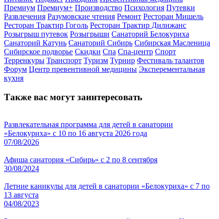
Премиум
Премиум+
Производство
Психология
Путевки
Развлечения
Разумовские чтения
Ремонт
Ресторан Мишель
Ресторан Трактир Гоголь
Ресторан Трактир Дилижанс
Розыгрыш путевок
Розыгрыши
Санаторий Белокуриха
Санаторий Катунь
Санаторий Сибирь
Сибирская Масленица
Сибирское подворье
Скидки
Спа
Спа-центр
Спорт
Терренкуры
Транспорт
Туризм
Турнир
Фестиваль талантов
Форум
Центр превентивной медицины
Эксперементальная
кухня
Также вас могут заинтересовать
Развлекательная программа для детей в санатории
«Белокуриха» с 10 по 16 августа 2026 года
07/08/2026
Афиша санатория «Сибирь» с 2 по 8 сентября
30/08/2024
Летние каникулы для детей в санатории «Белокуриха» с 7 по
13 августа
04/08/2023