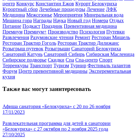
центр
Конкурс
Константин Ежов
Курорт Белокуриха
Курортный сбор
Лечебные процедуры
Лечение
ЛФК
Медицина
Межсезонье
Мероприятия
Минеральная вода
Мишина гора
Награды
Наука
Новый год
Номера
Отдых
Питание
Подкаст
Праздник
Превентивная медицина
Премиум
Премиум+
Производство
Психология
Путевки
Развлечения
Разумовские чтения
Ремонт
Ресторан Мишель
Ресторан Трактир Гоголь
Ресторан Трактир Дилижанс
Розыгрыш путевок
Розыгрыши
Санаторий Белокуриха
Санаторий Катунь
Санаторий Сибирь
Сибирская Масленица
Сибирское подворье
Скидки
Спа
Спа-центр
Спорт
Терренкуры
Транспорт
Туризм
Турнир
Фестиваль талантов
Форум
Центр превентивной медицины
Эксперементальная
кухня
Также вас могут заинтересовать
Афиша санатория «Белокуриха» с 20 по 26 ноября
17/11/2023
Развлекательная программа для детей в санатории
«Белокуриха» с 27 октября по 2 ноября 2025 года
27/10/2025