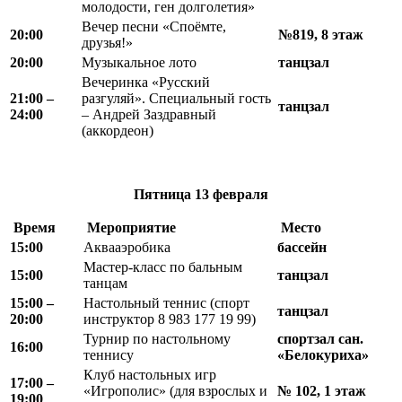
молодости, ген долголетия»
Вечер песни «Споёмте,
20:00
№819, 8 этаж
друзья!»
20:00
Музыкальное лото
танцзал
Вечеринка «Русский
21:00 –
разгуляй». Специальный гость
танцзал
24:00
– Андрей Заздравный
(аккордеон)
Пятница
13 февраля
Время
Мероприятие
Место
15:00
Аквааэробика
бассейн
Мастер-класс по бальным
15:00
танцзал
танцам
15:00 –
Настольный теннис (спорт
танцзал
20:00
инструктор 8 983 177 19 99)
Турнир по настольному
спортзал сан.
16:00
теннису
«Белокуриха»
Клуб настольных игр
17:00 –
«Игрополис» (для взрослых и
№ 102, 1 этаж
19:00