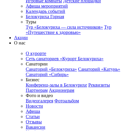
Игровые комнаты
Детские площадки
Афиша мероприятий
Календарь событий
Белокуриха Горная
Туры
Тур «Белокуриха — сила источников»
Тур
«Путешествие к здоровью»
Акции
О нас
О курорте
Сеть санаториев «Курорт Белокуриха»
Санатории
Санаторий «Белокуриха»
Санаторий «Катунь»
Санаторий «Сибирь»
Бизнес
Конференц-залы в Белокурихе
Реквизиты
Партнерам
Акционерам
Фото и видео
Видеогалерея
Фотоальбом
Новости
Афиша
Статьи
Отзывы
Вакансии