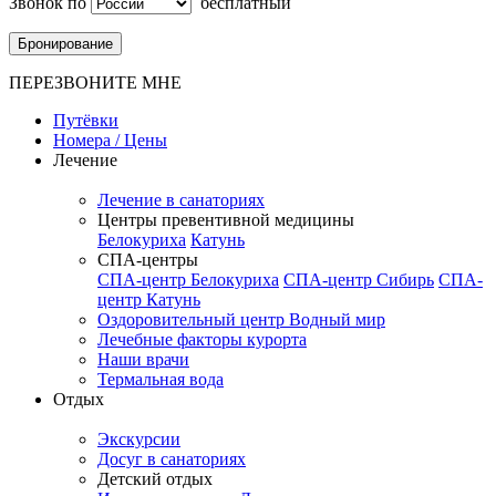
Звонок по
бесплатный
Бронирование
ПЕРЕЗВОНИТЕ МНЕ
Путёвки
Номера / Цены
Лечение
Лечение в санаториях
Центры превентивной медицины
Белокуриха
Катунь
СПА-центры
СПА-центр Белокуриха
СПА-центр Сибирь
СПА-
центр Катунь
Оздоровительный центр Водный мир
Лечебные факторы курорта
Наши врачи
Термальная вода
Отдых
Экскурсии
Досуг в санаториях
Детский отдых