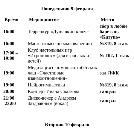
Понедельник
9 февраля
Время
Мероприятие
Место
сбор в
лобби-
16
:
00
Терренкур «Дуняшкин ключ»
баре сан.
«Катунь»
16:00
Мастер-класс по мыловарению
№819, 8 этаж
Клуб настольных игр
17:00 –
«Игрополис» (для взрослых и
№ 102, 1 этаж
19:00
детей)
Медитация с помощью тибетских
19:00
чаш «Счастливые
зал ЛФК
взаимоотношения»
19:00
Нейрогимнастика
№819, 8 этаж
20:00
Концерт Ивана Сваткова
танцзал
21:00
Диско-вечер с Андреем
танцзал
-23:00
Заздравным (вокал)
Вторник
10 февраля