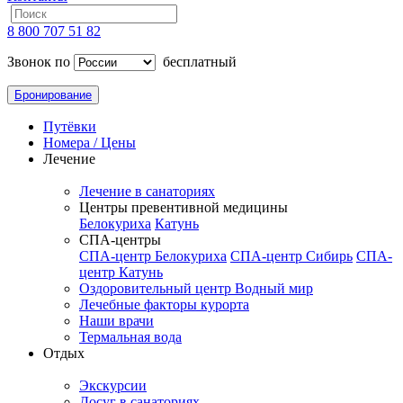
8 800 707 51 82
Звонок по
бесплатный
Бронирование
Путёвки
Номера / Цены
Лечение
Лечение в санаториях
Центры превентивной медицины
Белокуриха
Катунь
СПА-центры
СПА-центр Белокуриха
СПА-центр Сибирь
СПА-
центр Катунь
Оздоровительный центр Водный мир
Лечебные факторы курорта
Наши врачи
Термальная вода
Отдых
Экскурсии
Досуг в санаториях