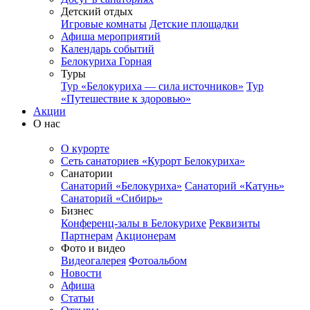
Детский отдых
Игровые комнаты
Детские площадки
Афиша мероприятий
Календарь событий
Белокуриха Горная
Туры
Тур «Белокуриха — сила источников»
Тур
«Путешествие к здоровью»
Акции
О нас
О курорте
Сеть санаториев «Курорт Белокуриха»
Санатории
Санаторий «Белокуриха»
Санаторий «Катунь»
Санаторий «Сибирь»
Бизнес
Конференц-залы в Белокурихе
Реквизиты
Партнерам
Акционерам
Фото и видео
Видеогалерея
Фотоальбом
Новости
Афиша
Статьи