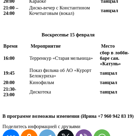
20:00
Караоке
танцзал
21
:
00 –
Диско-вечер с Константином
танцзал
24
:
00
Кочетыговым (вокал)
Воскресенье
15 февраля
Время
Мероприятие
Место
сбор в лобби-
16:00
Терренкур «Старая мельница»
баре сан.
«Катунь»
Показ фильма об АО «Курорт
19:45
танцзал
Белокуриха»
20
:
00
Кинофильм
танцзал
21:30-
Дискотека
танцзал
23:00
В программе возможны изменения (Ирина +7 960 942 83 19)
Поделитесь информацией с друзьями