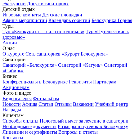
Экскурсии
Досуг в санаториях
Детский отдых
Игровые комнаты
Детские площадки
Афиша мероприятий
Календарь событий
Белокуриха Горная
Туры
Тур «Белокуриха — сила источников»
Тур «Путешествие к
здоровью»
Акции
О нас
О курорте
Сеть санаториев «Курорт Белокуриха»
Санатории
Санаторий «Белокуриха»
Санаторий «Катунь»
Санаторий
«Сибирь»
Бизнес
Конференц-залы в Белокурихе
Реквизиты
Партнерам
Акционерам
Фото и видео
Видеогалерея
Фотоальбом
Новости
Афиша
Статьи
Отзывы
Вакансии
Учебный центр
Награды
Клиентам
Способы оплаты
Налоговый вычет за лечение в санатории
Необходимые документы
Розыгрыш путевок в Белокуриху
Лицензии и сертификаты
Вопросы и ответы
Контакты