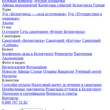
Игровые комнаты
Детские площадки
Афиша мероприятий
Календарь событий
Белокуриха Горная
Туры
Тур «Белокуриха — сила источников»
Тур «Путешествие к
здоровью»
Акции
О нас
О курорте
Сеть санаториев «Курорт Белокуриха»
Санатории
Санаторий «Белокуриха»
Санаторий «Катунь»
Санаторий
«Сибирь»
Бизнес
Конференц-залы в Белокурихе
Реквизиты
Партнерам
Акционерам
Фото и видео
Видеогалерея
Фотоальбом
Новости
Афиша
Статьи
Отзывы
Вакансии
Учебный центр
Награды
Клиентам
Способы оплаты
Налоговый вычет за лечение в санатории
Необходимые документы
Розыгрыш путевок в Белокуриху
Лицензии и сертификаты
Вопросы и ответы
Контакты
8 800 707 51 82