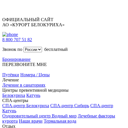
ОФИЦИАЛЬНЫЙ САЙТ
АО «КУРОРТ БЕЛОКУРИХА»
8 800 707 51 82
Звонок по
бесплатный
Бронирование
ПЕРЕЗВОНИТЕ МНЕ
Путёвки
Номера / Цены
Лечение
Лечение в санаториях
Центры превентивной медицины
Белокуриха
Катунь
СПА-центры
СПА-центр Белокуриха
СПА-центр Сибирь
СПА-центр
Катунь
Оздоровительный центр Водный мир
Лечебные факторы
курорта
Наши врачи
Термальная вода
Отдых