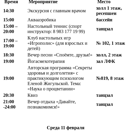
Время
Мероприятие
Место
холл 1 этаж,
14:30
Экскурсия с главным врачом
ресепшен
15:00
Аквааэробика
бассейн
15:00 –
Настольный теннис (спорт
танцзал
20:00
инструктор: 8 983 177 19 99)
Клуб настольных игр
17:00 –
«Игрополис» (для взрослых и
№ 102, 1 этаж
19:00
детей)
18:30
Вечер песни «Споёмте, друзья!»
холл, 2 этаж
19:00
Йогасмехотерапия
зал ЛФК
Авторская программа «Секреты
здоровья и долголетия» с
19:00
практикующим психологом
№819, 8 этаж
Еленой Жигульской. Тема:
«Наука о процветании»
20:30
Квиз
танцзал
21:00
Вечер отдыха «Давайте,
танцзал
-24:00
познакомимся!»
Среда
11 февраля