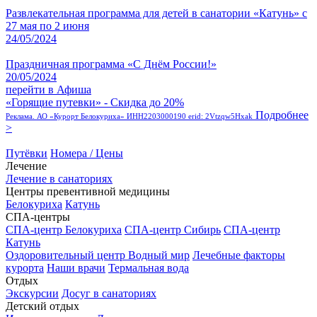
Развлекательная программа для детей в санатории «Катунь» с
27 мая по 2 июня
24/05/2024
Праздничная программа «С Днём России!»
20/05/2024
перейти в Афиша
«Горящие путевки» - Скидка до 20%
Подробнее
Реклама. АО «Курорт Белокуриха» ИНН2203000190 erid: 2Vtzqw5Hxak
>
Путёвки
Номера / Цены
Лечение
Лечение в санаториях
Центры превентивной медицины
Белокуриха
Катунь
СПА-центры
СПА-центр Белокуриха
СПА-центр Сибирь
СПА-центр
Катунь
Оздоровительный центр Водный мир
Лечебные факторы
курорта
Наши врачи
Термальная вода
Отдых
Экскурсии
Досуг в санаториях
Детский отдых