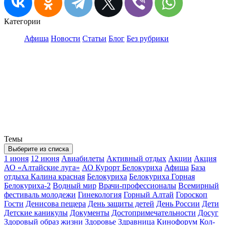
Категории
Афиша
Новости
Статьи
Блог
Без рубрики
Темы
Выберите из списка
1 июня
12 июня
Авиабилеты
Активный отдых
Акции
Акция
АО «Алтайские луга»
АО Курорт Белокуриха
Афиша
База
отдыха Калина красная
Белокуриха
Белокуриха Горная
Белокуриха-2
Водный мир
Врачи-профессионалы
Всемирный
фестиваль молодежи
Гинекология
Горный Алтай
Гороскоп
Гости
Денисова пещера
День защиты детей
День России
Дети
Детские каникулы
Документы
Достопримечательности
Досуг
Здоровый образ жизни
Здоровье
Здравница
Кинофорум
Кол-