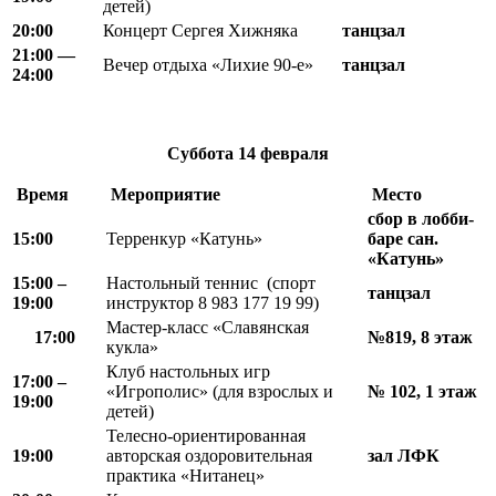
детей)
20:00
Концерт Сергея Хижняка
танцзал
21
:
00 —
Вечер отдыха «Лихие 90-е»
танцзал
24
:
00
Суббота
14 февраля
Время
Мероприятие
Место
сбор в
лобби-
15:00
Терренкур «Катунь»
баре сан.
«Катунь»
15:00 –
Настольный теннис (спорт
танцзал
19:00
инструктор 8 983 177 19 99)
Мастер-класс «Славянская
17:00
№819, 8 этаж
кукла»
Клуб настольных игр
17:00 –
«Игрополис» (для взрослых и
№ 102, 1 этаж
19:00
детей)
Телесно-ориентированная
19:00
авторская оздоровительная
зал
ЛФК
практика «Нитанец»