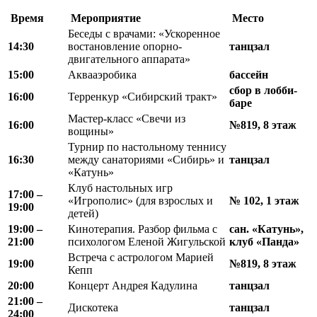
Время
Мероприятие
Место
Беседы с врачами: «Ускоренное
14:30
востановление опорно-
танцзал
двигательного аппарата»
15:00
Аквааэробика
бассейн
сбор в
лобби-
16:00
Терренкур «Сибирский тракт»
баре
Мастер-класс «Свечи из
16:00
№819, 8 этаж
вощины»
Турнир по настольному теннису
16:30
между санаториями «Сибирь» и
танцзал
«Катунь»
Клуб настольных игр
17:00 –
«Игрополис» (для взрослых и
№ 102, 1 этаж
19:00
детей)
19:00 –
Кинотерапия. Разбор фильма с
сан. «Катунь»,
21:00
психологом Еленой Жигульской
клуб «Панда»
Встреча с астрологом Марией
19:00
№819, 8 этаж
Кепп
20:00
Концерт Андрея Кадулина
танцзал
21:00 –
Дискотека
танцзал
24:00