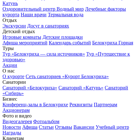
Катунь
Оздоровительный центр Водный мир
Лечебные факторы
курорта
Наши врачи
Термальная вода
Отдых
Экскурсии
Досуг в санаториях
Детский отдых
Игровые комнаты
Детские площадки
Афиша мероприятий
Календарь событий
Белокуриха Горная
Туры
Тур «Белокуриха — сила источников»
Тур «Путешествие к
здоровью»
Акции
О нас
О курорте
Сеть санаториев «Курорт Белокуриха»
Санатории
Санаторий «Белокуриха»
Санаторий «Катунь»
Санаторий
«Сибирь»
Бизнес
Конференц-залы в Белокурихе
Реквизиты
Партнерам
Акционерам
Фото и видео
Видеогалерея
Фотоальбом
Новости
Афиша
Статьи
Отзывы
Вакансии
Учебный центр
Награды
Клиентам