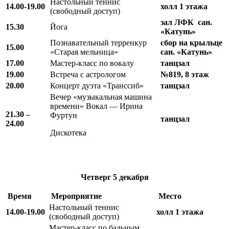
Настольный теннис
14.00-19.00
холл 1 этажа
(свободный доступ)
зал ЛФК сан.
15.30
Йога
«Катунь»
Познавательный терренкур
сбор на крыльце
15.00
«Старая мельница»
сан. «Катунь»
17.00
Мастер-класс по вокалу
танцзал
19.00
Встреча с астрологом
№819, 8 этаж
20.00
Концерт дуэта «Транссиб»
танцзал
Вечер «музыкальная машина
времени» Вокал — Ирина
21.30 –
Фуртун
танцзал
24.00
Дискотека
Четверг
5 декабря
Время
Мероприятие
Место
Настольный теннис
14.00-19.00
холл 1 этажа
(свободный доступ)
Мастер-класс по бальным