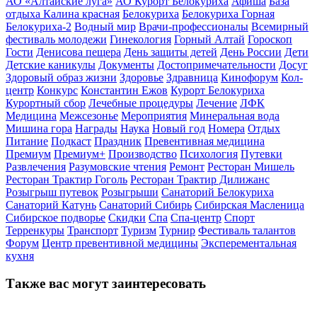
АО «Алтайские луга»
АО Курорт Белокуриха
Афиша
База
отдыха Калина красная
Белокуриха
Белокуриха Горная
Белокуриха-2
Водный мир
Врачи-профессионалы
Всемирный
фестиваль молодежи
Гинекология
Горный Алтай
Гороскоп
Гости
Денисова пещера
День защиты детей
День России
Дети
Детские каникулы
Документы
Достопримечательности
Досуг
Здоровый образ жизни
Здоровье
Здравница
Кинофорум
Кол-
центр
Конкурс
Константин Ежов
Курорт Белокуриха
Курортный сбор
Лечебные процедуры
Лечение
ЛФК
Медицина
Межсезонье
Мероприятия
Минеральная вода
Мишина гора
Награды
Наука
Новый год
Номера
Отдых
Питание
Подкаст
Праздник
Превентивная медицина
Премиум
Премиум+
Производство
Психология
Путевки
Развлечения
Разумовские чтения
Ремонт
Ресторан Мишель
Ресторан Трактир Гоголь
Ресторан Трактир Дилижанс
Розыгрыш путевок
Розыгрыши
Санаторий Белокуриха
Санаторий Катунь
Санаторий Сибирь
Сибирская Масленица
Сибирское подворье
Скидки
Спа
Спа-центр
Спорт
Терренкуры
Транспорт
Туризм
Турнир
Фестиваль талантов
Форум
Центр превентивной медицины
Эксперементальная
кухня
Также вас могут заинтересовать