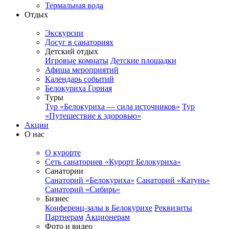
Термальная вода
Отдых
Экскурсии
Досуг в санаториях
Детский отдых
Игровые комнаты
Детские площадки
Афиша мероприятий
Календарь событий
Белокуриха Горная
Туры
Тур «Белокуриха — сила источников»
Тур
«Путешествие к здоровью»
Акции
О нас
О курорте
Сеть санаториев «Курорт Белокуриха»
Санатории
Санаторий «Белокуриха»
Санаторий «Катунь»
Санаторий «Сибирь»
Бизнес
Конференц-залы в Белокурихе
Реквизиты
Партнерам
Акционерам
Фото и видео