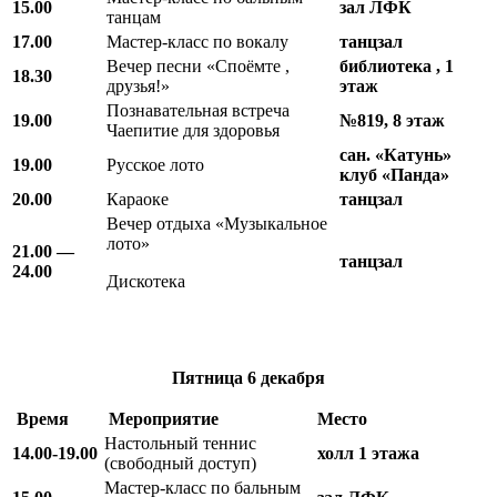
15.00
зал ЛФК
танцам
17.00
Мастер-класс по вокалу
танцзал
Вечер песни «Споёмте ,
библиотека , 1
18.30
друзья!»
этаж
Познавательная встреча
19.00
№819, 8 этаж
Чаепитие для здоровья
сан. «Катунь»
19.00
Русское лото
клуб «Панда»
20.00
Караоке
танцзал
Вечер отдыха «Музыкальное
лото»
21.00 —
танцзал
24.00
Дискотека
Пятница
6 декабря
Время
Мероприятие
Место
Настольный теннис
14.00-19.00
холл 1 этажа
(свободный доступ)
Мастер-класс по бальным