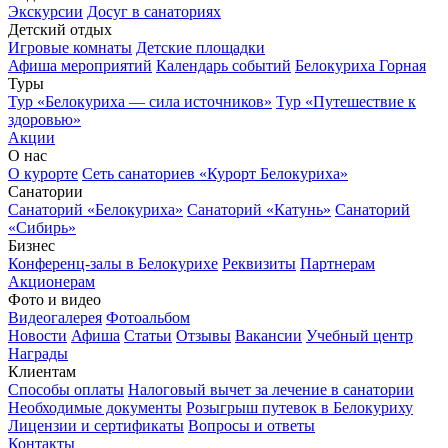
Экскурсии
Досуг в санаториях
Детский отдых
Игровые комнаты
Детские площадки
Афиша мероприятий
Календарь событий
Белокуриха Горная
Туры
Тур «Белокуриха — сила источников»
Тур «Путешествие к
здоровью»
Акции
О нас
О курорте
Сеть санаториев «Курорт Белокуриха»
Санатории
Санаторий «Белокуриха»
Санаторий «Катунь»
Санаторий
«Сибирь»
Бизнес
Конференц-залы в Белокурихе
Реквизиты
Партнерам
Акционерам
Фото и видео
Видеогалерея
Фотоальбом
Новости
Афиша
Статьи
Отзывы
Вакансии
Учебный центр
Награды
Клиентам
Способы оплаты
Налоговый вычет за лечение в санатории
Необходимые документы
Розыгрыш путевок в Белокуриху
Лицензии и сертификаты
Вопросы и ответы
Контакты