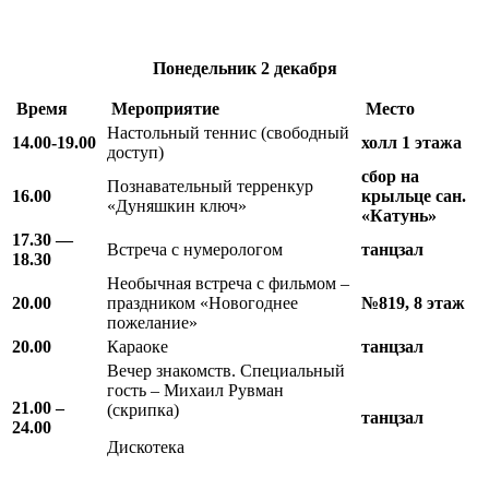
Понедельник
2 декабря
Время
Мероприятие
Место
Настольный теннис (свободный
14.00-19.00
холл 1 этажа
доступ)
сбор на
Познавательный терренкур
16.00
крыльце сан.
«Дуняшкин ключ»
«Катунь»
17.30 —
Встреча с нумерологом
танцзал
18.30
Необычная встреча с фильмом –
20.00
праздником «Новогоднее
№819, 8 этаж
пожелание»
20.00
Караоке
танцзал
Вечер знакомств. Специальный
гость – Михаил Рувман
21.00 –
(скрипка)
танцзал
24.00
Дискотека