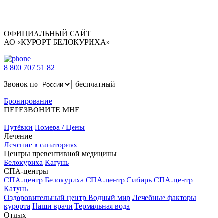
ОФИЦИАЛЬНЫЙ САЙТ
АО «КУРОРТ БЕЛОКУРИХА»
8 800 707 51 82
Звонок по
бесплатный
Бронирование
ПЕРЕЗВОНИТЕ МНЕ
Путёвки
Номера / Цены
Лечение
Лечение в санаториях
Центры превентивной медицины
Белокуриха
Катунь
СПА-центры
СПА-центр Белокуриха
СПА-центр Сибирь
СПА-центр
Катунь
Оздоровительный центр Водный мир
Лечебные факторы
курорта
Наши врачи
Термальная вода
Отдых