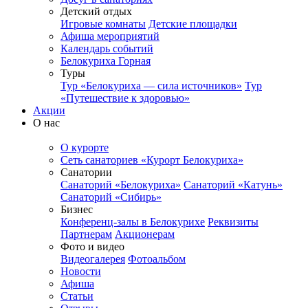
Детский отдых
Игровые комнаты
Детские площадки
Афиша мероприятий
Календарь событий
Белокуриха Горная
Туры
Тур «Белокуриха — сила источников»
Тур
«Путешествие к здоровью»
Акции
О нас
О курорте
Сеть санаториев «Курорт Белокуриха»
Санатории
Санаторий «Белокуриха»
Санаторий «Катунь»
Санаторий «Сибирь»
Бизнес
Конференц-залы в Белокурихе
Реквизиты
Партнерам
Акционерам
Фото и видео
Видеогалерея
Фотоальбом
Новости
Афиша
Статьи