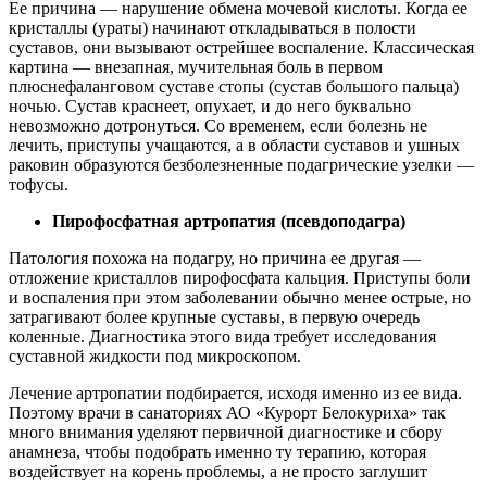
Ее причина — нарушение обмена мочевой кислоты. Когда ее
кристаллы (ураты) начинают откладываться в полости
суставов, они вызывают острейшее воспаление. Классическая
картина — внезапная, мучительная боль в первом
плюснефаланговом суставе стопы (сустав большого пальца)
ночью. Сустав краснеет, опухает, и до него буквально
невозможно дотронуться. Со временем, если болезнь не
лечить, приступы учащаются, а в области суставов и ушных
раковин образуются безболезненные подагрические узелки —
тофусы.
Пирофосфатная артропатия (псевдоподагра)
Патология похожа на подагру, но причина ее другая —
отложение кристаллов пирофосфата кальция. Приступы боли
и воспаления при этом заболевании обычно менее острые, но
затрагивают более крупные суставы, в первую очередь
коленные. Диагностика этого вида требует исследования
суставной жидкости под микроскопом.
Лечение артропатии подбирается, исходя именно из ее вида.
Поэтому врачи в санаториях АО «Курорт Белокуриха» так
много внимания уделяют первичной диагностике и сбору
анамнеза, чтобы подобрать именно ту терапию, которая
воздействует на корень проблемы, а не просто заглушит