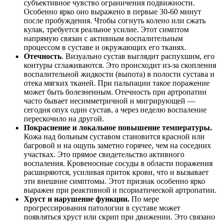
субъективное чувство ограничения подвижности.
Особенно ярко оно выражено в первые 30-60 минут
после пробуждения. Чтобы согнуть колено или сжать
кулак, требуется реальное усилие. Этот симптом
напрямую связан с активным воспалительным
процессом в суставе и окружающих его тканях.
Отечность
. Визуально сустав выглядит распухшим, его
контуры сглаживаются. Это происходит из-за скопления
воспалительной жидкости (выпота) в полости сустава и
отека мягких тканей. При пальпации такое поражение
может быть болезненным. Отечность при артропатии
часто бывает несимметричной и мигрирующей —
сегодня опух один сустав, а через неделю воспаление
перескочило на другой.
Покраснение и локальное повышение температуры.
Кожа над больным суставом становится красной или
багровой и на ощупь заметно горячее, чем на соседних
участках. Это прямое свидетельство активного
воспаления. Кровеносные сосуды в области поражения
расширяются, усиливая приток крови, что и вызывает
эти внешние симптомы. Этот признак особенно ярко
выражен при реактивной и псориатической артропатии.
Хруст и нарушение функции.
По мере
прогрессирования патологии в суставе может
появляться хруст или скрип при движении. Это связано