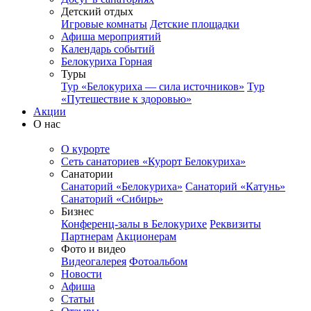
Детский отдых
Игровые комнаты
Детские площадки
Афиша мероприятий
Календарь событий
Белокуриха Горная
Туры
Тур «Белокуриха — сила источников»
Тур
«Путешествие к здоровью»
Акции
О нас
О курорте
Сеть санаториев «Курорт Белокуриха»
Санатории
Санаторий «Белокуриха»
Санаторий «Катунь»
Санаторий «Сибирь»
Бизнес
Конференц-залы в Белокурихе
Реквизиты
Партнерам
Акционерам
Фото и видео
Видеогалерея
Фотоальбом
Новости
Афиша
Статьи