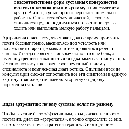
с
несоответствие
м
форм суставных поверхностей
костей, сочленяющихся в суставе,
и повреждением
хряща. В итоге, сустав просто перестает нормально
работать. Снижается объем движений, человеку
становится трудно подниматься по лестнице, долго
ходить или выполнять мелкую работу пальцами.
Артропатия опасна тем, что может долгое время протекать
почти бессимптомно, маскируясь под усталость или
последствия старой травмы, а потом проявиться резко и
сильно. Иногда первым «звонком» становится не боль, а
именно утренняя скованность или едва заметная припухлость.
Именно поэтому так важен своевременный прием у
специалиста и комплексная диагностика. Опытный врач на
консультации сможет сопоставить все эти симптомы в единую
картину и заподозрить именно вторичную природу
поражения суставов.
Виды артропатии: почему суставы болят по-разному
Чтобы лечение было эффективным, врач должен не просто
поставить диагноз «артропатия», а точно определить ее вид.
От этого зависит вся стратегия терапии. Это вторичное