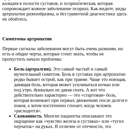
кальция в полости суставов, и псориатическая, которая
сопровождает кожное заболевание псориаз. Как видите, виды
артропатии разнообразны, и без грамотной диагностики здесь
не обойтись.
Си
мптомы артропатии
Первые сигналы заболевания могут быть очень разными, но
есть и общие черты, которые стоит знать, чтобы не
пропустить начало проблемы:
Боль (артралгия).
Это самый частый и самый
мучительный симптом. Боль в суставах при артропатии
редко бывает острой, как при травме. Чаще это ноющая,
давящая боль, которая может усиливаться ночью или
под утро, буквально не давая спать. А вот что
действительно характерно — это «стартовая» боль,
которая возникает при первых движениях после долгого
покоя, а затем постепенно стихает, когда человек
«расходится».
Скованность
. Многие пациенты описывают это
ощущение как «чувство железа в суставах» или «тугих
перчаток» на руках. В отличие от отечности, это