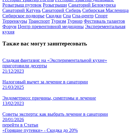
Розыгрыш путевок
Розыгрыши
Санаторий Белокуриха
Санаторий Катунь
Санаторий Сибирь
Сибирская Масленица
Сибирское подворье
Скидки
Спа
Спа-центр
Спорт
Терренкуры
Транспорт
Туризм
Турнир
Фестиваль талантов
Форум
Центр превентивной медицины
Эксперементальная
кухня
Также вас могут заинтересовать
Сладкая фантазия: на «Экспериментальной кухне»
приготовили десерты
21/12/2023
Налоговый вычет за лечение в санатории
21/03/2025
Эндометриоз: причины, симптомы и лечение
13/02/2023
Советы эксперта: как выбрать лечение в санатории
20/01/2026
перейти в Статьи
«Горящие путевки» - Скидка до 20%