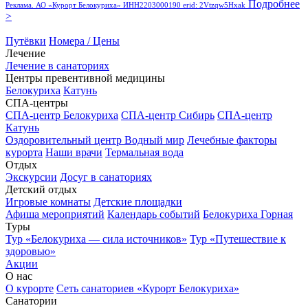
Подробнее
Реклама. АО «Курорт Белокуриха» ИНН2203000190 erid: 2Vtzqw5Hxak
>
Путёвки
Номера / Цены
Лечение
Лечение в санаториях
Центры превентивной медицины
Белокуриха
Катунь
СПА-центры
СПА-центр Белокуриха
СПА-центр Сибирь
СПА-центр
Катунь
Оздоровительный центр Водный мир
Лечебные факторы
курорта
Наши врачи
Термальная вода
Отдых
Экскурсии
Досуг в санаториях
Детский отдых
Игровые комнаты
Детские площадки
Афиша мероприятий
Календарь событий
Белокуриха Горная
Туры
Тур «Белокуриха — сила источников»
Тур «Путешествие к
здоровью»
Акции
О нас
О курорте
Сеть санаториев «Курорт Белокуриха»
Санатории