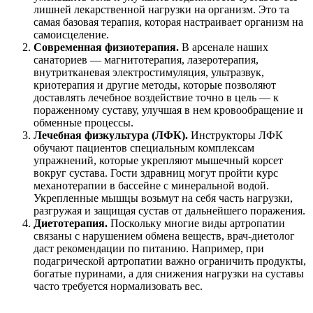
лишней лекарственной нагрузки на организм. Это та
самая базовая терапия, которая настраивает организм на
самоисцеление.
Современная физиотерапия.
В арсенале наших
санаториев — магнитотерапия, лазеротерапия,
внутритканевая электростимуляция, ультразвук,
криотерапия и другие методы, которые позволяют
доставлять лечебное воздействие точно в цель — к
пораженному суставу, улучшая в нем кровообращение и
обменные процессы.
Лечебная физкультура (ЛФК).
Инструкторы ЛФК
обучают пациентов специальным комплексам
упражнений, которые укрепляют мышечный корсет
вокруг сустава. Гости здравниц могут пройти курс
механотерапии в бассейне с минеральной водой.
Укрепленные мышцы возьмут на себя часть нагрузки,
разгружая и защищая сустав от дальнейшего поражения.
Диетотерапия.
Поскольку многие виды артропатии
связаны с нарушением обмена веществ, врач-диетолог
даст рекомендации по питанию. Например, при
подагрической артропатии важно ограничить продукты,
богатые пуринами, а для снижения нагрузки на суставы
часто требуется нормализовать вес.