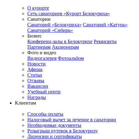
О курорте
Сеть санаториев «Курорт Белокуриха»
Санатории
Санаторий «Белокуриха»
Санаторий «Катунь»
Санаторий «Сибирь»
Бизнес
Конференц-залы в Белокурихе
Реквизиты
Партнерам
Акционерам
Фото и видео
Видеогалерея
Фотоальбом
Новости
Афиша
Статьи
Отзывы
Вакансии
Учебный центр
Награды
Клиентам
Способы оплаты
Налоговый вычет за лечение в санатории
Необходимые документы
Розыгрыш путевок в Белокуриху
Лицензии и сертификаты