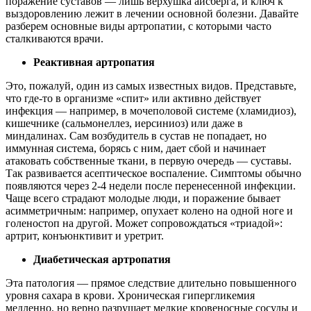
поражение суставов — лишь верхушка айсберга, и ключ к
выздоровлению лежит в лечении основной болезни. Давайте
разберем основные виды артропатии, с которыми часто
сталкиваются врачи.
Реактивная артропатия
Это, пожалуй, один из самых известных видов. Представьте,
что где-то в организме «спит» или активно действует
инфекция — например, в мочеполовой системе (хламидиоз),
кишечнике (сальмонеллез, иерсиниоз) или даже в
миндалинах. Сам возбудитель в сустав не попадает, но
иммунная система, борясь с ним, дает сбой и начинает
атаковать собственные ткани, в первую очередь — суставы.
Так развивается асептическое воспаление. Симптомы обычно
появляются через 2-4 недели после перенесенной инфекции.
Чаще всего страдают молодые люди, и поражение бывает
асимметричным: например, опухает колено на одной ноге и
голеностоп на другой. Может сопровождаться «триадой»:
артрит, конъюнктивит и уретрит.
Диабетическая артропатия
Эта патология — прямое следствие длительно повышенного
уровня сахара в крови. Хроническая гипергликемия
медленно, но верно разрушает мелкие кровеносные сосуды и