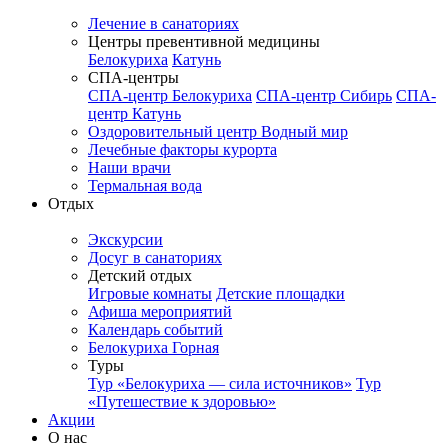
Лечение в санаториях
Центры превентивной медицины
Белокуриха
Катунь
СПА-центры
СПА-центр Белокуриха
СПА-центр Сибирь
СПА-
центр Катунь
Оздоровительный центр Водный мир
Лечебные факторы курорта
Наши врачи
Термальная вода
Отдых
Экскурсии
Досуг в санаториях
Детский отдых
Игровые комнаты
Детские площадки
Афиша мероприятий
Календарь событий
Белокуриха Горная
Туры
Тур «Белокуриха — сила источников»
Тур
«Путешествие к здоровью»
Акции
О нас