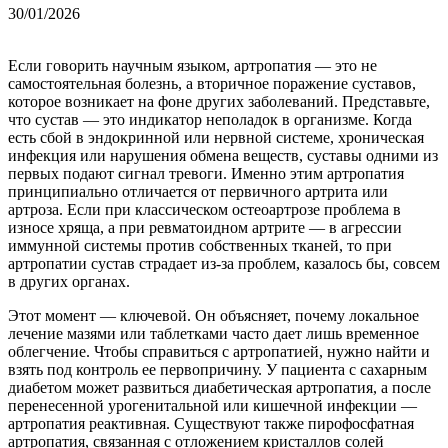
30/01/2026
Если говорить научным языком, артропатия — это не
самостоятельная болезнь, а вторичное поражение суставов,
которое возникает на фоне других заболеваний. Представьте,
что сустав — это индикатор неполадок в организме. Когда
есть сбой в эндокринной или нервной системе, хроническая
инфекция или нарушения обмена веществ, суставы одними из
первых подают сигнал тревоги. Именно этим артропатия
принципиально отличается от первичного артрита или
артроза. Если при классическом остеоартрозе проблема в
износе хряща, а при ревматоидном артрите — в агрессии
иммунной системы против собственных тканей, то при
артропатии сустав страдает из-за проблем, казалось бы, совсем
в других органах.
Этот момент — ключевой. Он объясняет, почему локальное
лечение мазями или таблетками часто дает лишь временное
облегчение. Чтобы справиться с артропатией, нужно найти и
взять под контроль ее первопричину. У пациента с сахарным
диабетом может развиться диабетическая артропатия, а после
перенесенной урогенитальной или кишечной инфекции —
артропатия реактивная. Существуют также пирофосфатная
артропатия, связанная с отложением кристаллов солей