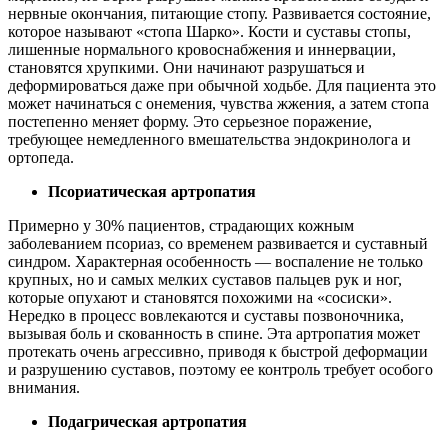
нервные окончания, питающие стопу. Развивается состояние,
которое называют «стопа Шарко». Кости и суставы стопы,
лишенные нормального кровоснабжения и иннервации,
становятся хрупкими. Они начинают разрушаться и
деформироваться даже при обычной ходьбе. Для пациента это
может начинаться с онемения, чувства жжения, а затем стопа
постепенно меняет форму. Это серьезное поражение,
требующее немедленного вмешательства эндокринолога и
ортопеда.
Псориатическая артропатия
Примерно у 30% пациентов, страдающих кожным
заболеванием псориаз, со временем развивается и суставный
синдром. Характерная особенность — воспаление не только
крупных, но и самых мелких суставов пальцев рук и ног,
которые опухают и становятся похожими на «сосиски».
Нередко в процесс вовлекаются и суставы позвоночника,
вызывая боль и скованность в спине. Эта артропатия может
протекать очень агрессивно, приводя к быстрой деформации
и разрушению суставов, поэтому ее контроль требует особого
внимания.
Подагрическая
артропатия