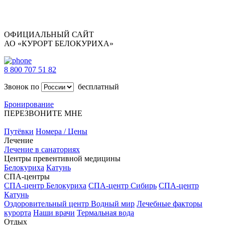
ОФИЦИАЛЬНЫЙ САЙТ
АО «КУРОРТ БЕЛОКУРИХА»
8 800 707 51 82
Звонок по
бесплатный
Бронирование
ПЕРЕЗВОНИТЕ МНЕ
Путёвки
Номера / Цены
Лечение
Лечение в санаториях
Центры превентивной медицины
Белокуриха
Катунь
СПА-центры
СПА-центр Белокуриха
СПА-центр Сибирь
СПА-центр
Катунь
Оздоровительный центр Водный мир
Лечебные факторы
курорта
Наши врачи
Термальная вода
Отдых