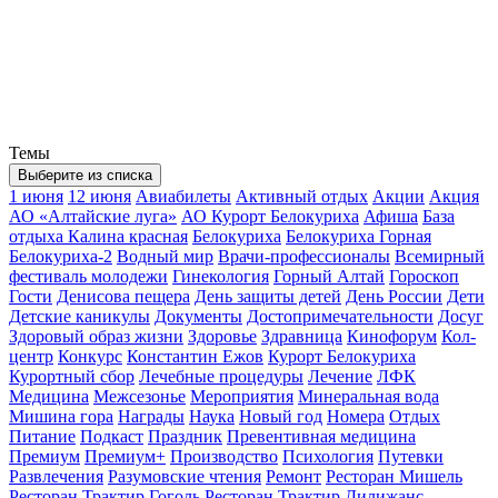
Темы
Выберите из списка
1 июня
12 июня
Авиабилеты
Активный отдых
Акции
Акция
АО «Алтайские луга»
АО Курорт Белокуриха
Афиша
База
отдыха Калина красная
Белокуриха
Белокуриха Горная
Белокуриха-2
Водный мир
Врачи-профессионалы
Всемирный
фестиваль молодежи
Гинекология
Горный Алтай
Гороскоп
Гости
Денисова пещера
День защиты детей
День России
Дети
Детские каникулы
Документы
Достопримечательности
Досуг
Здоровый образ жизни
Здоровье
Здравница
Кинофорум
Кол-
центр
Конкурс
Константин Ежов
Курорт Белокуриха
Курортный сбор
Лечебные процедуры
Лечение
ЛФК
Медицина
Межсезонье
Мероприятия
Минеральная вода
Мишина гора
Награды
Наука
Новый год
Номера
Отдых
Питание
Подкаст
Праздник
Превентивная медицина
Премиум
Премиум+
Производство
Психология
Путевки
Развлечения
Разумовские чтения
Ремонт
Ресторан Мишель
Ресторан Трактир Гоголь
Ресторан Трактир Дилижанс