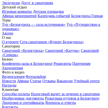
Экскурсии
Досуг в санаториях
Детский отдых
Игровые комнаты
Детские площадки
Афиша мероприятий
Календарь событий
Белокуриха Горная
Туры
Тур «Белокуриха — сила источников»
Тур «Путешествие к
здоровью»
Акции
О нас
О курорте
Сеть санаториев «Курорт Белокуриха»
Санатории
Санаторий «Белокуриха»
Санаторий «Катунь»
Санаторий
«Сибирь»
Бизнес
Конференц-залы в Белокурихе
Реквизиты
Партнерам
Акционерам
Фото и видео
Видеогалерея
Фотоальбом
Новости
Афиша
Статьи
Отзывы
Вакансии
Учебный центр
Награды
Клиентам
Способы оплаты
Налоговый вычет за лечение в санатории
Необходимые документы
Розыгрыш путевок в Белокуриху
Лицензии и сертификаты
Вопросы и ответы
Контакты