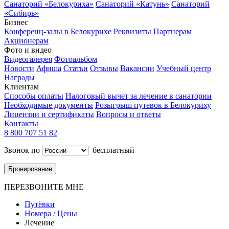
Санаторий «Белокуриха»
Санаторий «Катунь»
Санаторий
«Сибирь»
Бизнес
Конференц-залы в Белокурихе
Реквизиты
Партнерам
Акционерам
Фото и видео
Видеогалерея
Фотоальбом
Новости
Афиша
Статьи
Отзывы
Вакансии
Учебный центр
Награды
Клиентам
Способы оплаты
Налоговый вычет за лечение в санатории
Необходимые документы
Розыгрыш путевок в Белокуриху
Лицензии и сертификаты
Вопросы и ответы
Контакты
8 800 707 51 82
Звонок по
бесплатный
Бронирование
ПЕРЕЗВОНИТЕ МНЕ
Путёвки
Номера / Цены
Лечение