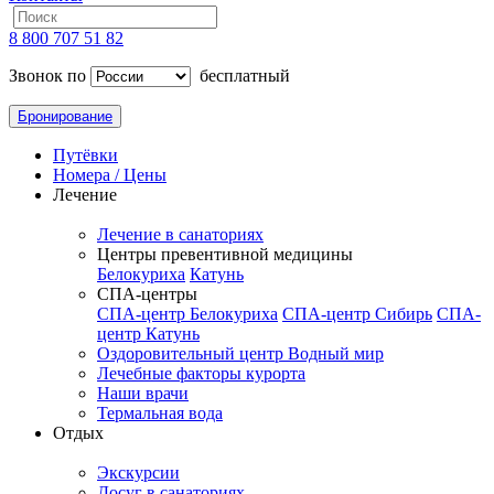
8 800 707 51 82
Звонок по
бесплатный
Бронирование
Путёвки
Номера / Цены
Лечение
Лечение в санаториях
Центры превентивной медицины
Белокуриха
Катунь
СПА-центры
СПА-центр Белокуриха
СПА-центр Сибирь
СПА-
центр Катунь
Оздоровительный центр Водный мир
Лечебные факторы курорта
Наши врачи
Термальная вода
Отдых
Экскурсии
Досуг в санаториях