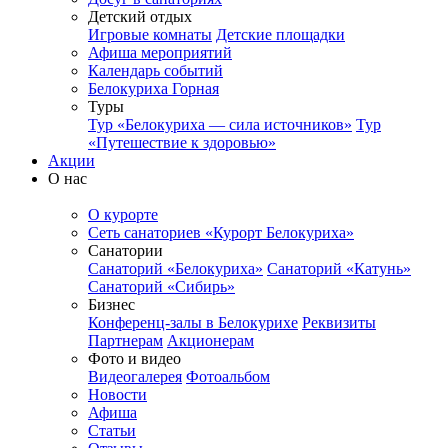
Детский отдых
Игровые комнаты
Детские площадки
Афиша мероприятий
Календарь событий
Белокуриха Горная
Туры
Тур «Белокуриха — сила источников»
Тур
«Путешествие к здоровью»
Акции
О нас
О курорте
Сеть санаториев «Курорт Белокуриха»
Санатории
Санаторий «Белокуриха»
Санаторий «Катунь»
Санаторий «Сибирь»
Бизнес
Конференц-залы в Белокурихе
Реквизиты
Партнерам
Акционерам
Фото и видео
Видеогалерея
Фотоальбом
Новости
Афиша
Статьи