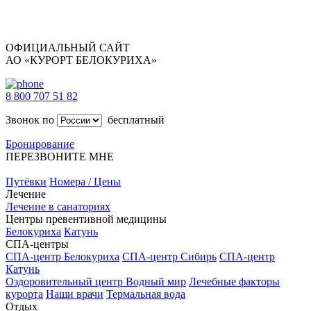
ОФИЦИАЛЬНЫЙ САЙТ
АО «КУРОРТ БЕЛОКУРИХА»
8 800 707 51 82
Звонок по
бесплатный
Бронирование
ПЕРЕЗВОНИТЕ МНЕ
Путёвки
Номера / Цены
Лечение
Лечение в санаториях
Центры превентивной медицины
Белокуриха
Катунь
СПА-центры
СПА-центр Белокуриха
СПА-центр Сибирь
СПА-центр
Катунь
Оздоровительный центр Водный мир
Лечебные факторы
курорта
Наши врачи
Термальная вода
Отдых