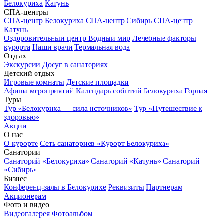
Белокуриха
Катунь
СПА-центры
СПА-центр Белокуриха
СПА-центр Сибирь
СПА-центр
Катунь
Оздоровительный центр Водный мир
Лечебные факторы
курорта
Наши врачи
Термальная вода
Отдых
Экскурсии
Досуг в санаториях
Детский отдых
Игровые комнаты
Детские площадки
Афиша мероприятий
Календарь событий
Белокуриха Горная
Туры
Тур «Белокуриха — сила источников»
Тур «Путешествие к
здоровью»
Акции
О нас
О курорте
Сеть санаториев «Курорт Белокуриха»
Санатории
Санаторий «Белокуриха»
Санаторий «Катунь»
Санаторий
«Сибирь»
Бизнес
Конференц-залы в Белокурихе
Реквизиты
Партнерам
Акционерам
Фото и видео
Видеогалерея
Фотоальбом