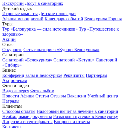
Экскурсии
Досуг в санаториях
Детский отдых
Игровые комнаты
Детские площадки
Афиша мероприятий
Календарь событий
Белокуриха Горная
Туры
Тур «Белокуриха — сила источников»
Тур «Путешествие к
здоровью»
Акции
О нас
О курорте
Сеть санаториев «Курорт Белокуриха»
Санатории
Санаторий «Белокуриха»
Санаторий «Катунь»
Санаторий
«Сибирь»
Бизнес
Конференц-залы в Белокурихе
Реквизиты
Партнерам
Акционерам
Фото и видео
Видеогалерея
Фотоальбом
Новости
Афиша
Статьи
Отзывы
Вакансии
Учебный центр
Награды
Клиентам
Способы оплаты
Налоговый вычет за лечение в санатории
Необходимые документы
Розыгрыш путевок в Белокуриху
Лицензии и сертификаты
Вопросы и ответы
Контакты