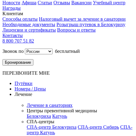
Новости
Афиша
Статьи
Отзывы
Вакансии
Учебный центр
Награды
Клиентам
Способы оплаты
Налоговый вычет за лечение в санатории
Необходимые документы
Розыгрыш путевок в Белокуриху
Лицензии и сертификаты
Вопросы и ответы
Контакты
8 800 707 51 82
Звонок по
бесплатный
Бронирование
ПЕРЕЗВОНИТЕ МНЕ
Путёвки
Номера / Цены
Лечение
Лечение в санаториях
Центры превентивной медицины
Белокуриха
Катунь
СПА-центры
СПА-центр Белокуриха
СПА-центр Сибирь
СПА-
центр Катунь