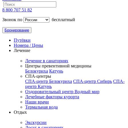
8 800 707 51 82
Звонок по
бесплатный
Бронирование
Путёвки
Номера / Цены
Лечение
Лечение в санаториях
Центры превентивной медицины
Белокуриха
Катунь
СПА-центры
СПА-центр Белокуриха
СПА-центр Сибирь
СПА-
центр Катунь
Оздоровительный центр Водный мир
Лечебные факторы курорта
Наши врачи
Термальная вода
Отдых
Экскурсии
Досуг в санаториях