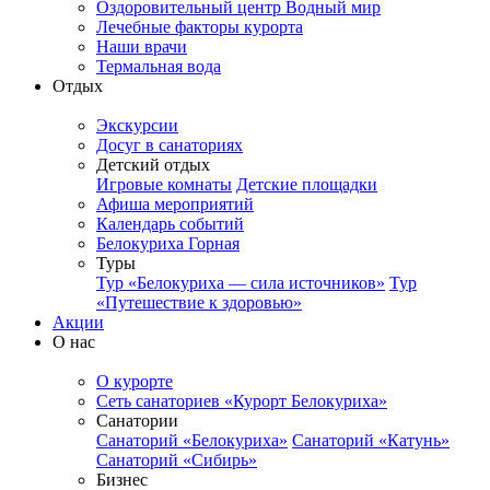
Оздоровительный центр Водный мир
Лечебные факторы курорта
Наши врачи
Термальная вода
Отдых
Экскурсии
Досуг в санаториях
Детский отдых
Игровые комнаты
Детские площадки
Афиша мероприятий
Календарь событий
Белокуриха Горная
Туры
Тур «Белокуриха — сила источников»
Тур
«Путешествие к здоровью»
Акции
О нас
О курорте
Сеть санаториев «Курорт Белокуриха»
Санатории
Санаторий «Белокуриха»
Санаторий «Катунь»
Санаторий «Сибирь»
Бизнес