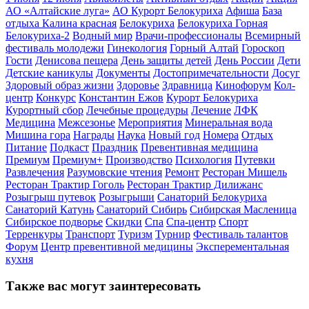
АО «Алтайские луга»
АО Курорт Белокуриха
Афиша
База
отдыха Калина красная
Белокуриха
Белокуриха Горная
Белокуриха-2
Водный мир
Врачи-профессионалы
Всемирный
фестиваль молодежи
Гинекология
Горный Алтай
Гороскоп
Гости
Денисова пещера
День защиты детей
День России
Дети
Детские каникулы
Документы
Достопримечательности
Досуг
Здоровый образ жизни
Здоровье
Здравница
Кинофорум
Кол-
центр
Конкурс
Константин Ежов
Курорт Белокуриха
Курортный сбор
Лечебные процедуры
Лечение
ЛФК
Медицина
Межсезонье
Мероприятия
Минеральная вода
Мишина гора
Награды
Наука
Новый год
Номера
Отдых
Питание
Подкаст
Праздник
Превентивная медицина
Премиум
Премиум+
Производство
Психология
Путевки
Развлечения
Разумовские чтения
Ремонт
Ресторан Мишель
Ресторан Трактир Гоголь
Ресторан Трактир Дилижанс
Розыгрыш путевок
Розыгрыши
Санаторий Белокуриха
Санаторий Катунь
Санаторий Сибирь
Сибирская Масленица
Сибирское подворье
Скидки
Спа
Спа-центр
Спорт
Терренкуры
Транспорт
Туризм
Турнир
Фестиваль талантов
Форум
Центр превентивной медицины
Эксперементальная
кухня
Также вас могут заинтересовать