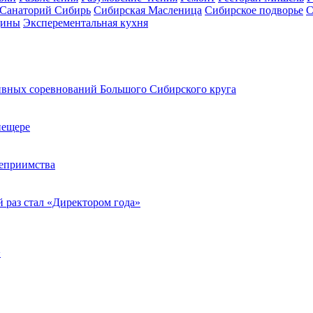
Санаторий Сибирь
Сибирская Масленица
Сибирское подворье
С
цины
Эксперементальная кухня
ивных соревнований Большого Сибирского круга
пещере
теприимства
 раз стал «Директором года»
>