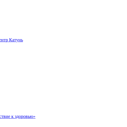
нтр Катунь
ствие к здоровью»