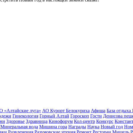
О «Алтайские луга»
АО Курорт Белокуриха
Афиша
База отдыха
одежи
Гинекология
Горный Алтай
Гороскоп
Гости
Денисова пещ
зни
Здоровье
Здравница
Кинофорум
Кол-центр
Конкурс
Констан
Минеральная вода
Мишина гора
Награды
Наука
Новый год
Ном
вки
Развлечения
Разумовские чтения
Ремонт
Ресторан Мишель
Р