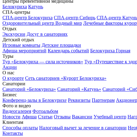
Центры превентивной медицины
Белокуриха
Катунь
СПА-центры
СПА-центр Белокуриха
СПА-центр Сибирь
СПА-центр Катун
Оздоровительный центр Водный мир
Лечебные факторы курор
Отдых
Экскурсии
Досуг в санаториях
Детский отдых
Игровые комнаты
Детские площадки
Афиша мероприятий
Календарь событий
Белокуриха Горная
Туры
Тур «Белокуриха — сила источников»
Тур «Путешествие к здо
Акции
О нас
О курорте
Сеть санаториев «Курорт Белокуриха»
Санатории
Санаторий «Белокуриха»
Санаторий «Катунь»
Санаторий «Си
Бизнес
Конференц-залы в Белокурихе
Реквизиты
Партнерам
Акционе
Фото и видео
Видеогалерея
Фотоальбом
Новости
Афиша
Статьи
Отзывы
Вакансии
Учебный центр
Наг
Клиентам
Способы оплаты
Налоговый вычет за лечение в санатории
Нео
Контакты