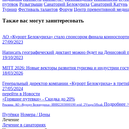
путевок
Розыгрыши
Санаторий Белокуриха
Санаторий Катунь
Турнир
Фестиваль талантов
Форум
Центр превентивной меди
Также вас могут заинтересовать
АО «Курорт Белокуриха» стало спонсором финала конноспорт
27/09/2023
Написать географический диктант можно будет на Денисовой 
19/10/2023
MITT 2026: Новые векторы развития туризма и индустрии гос
18/03/2026
Генеральный директор компании «Курорт Белокуриха» в третий
27/05/2024
перейти в Новости
«Горящие путевки» - Скидка до 20%
Подробнее 
Реклама. АО «Курорт Белокуриха» ИНН2203000190 erid: 2Vtzqw5Hxak
Путёвки
Номера / Цены
Лечение
Лечение в санаториях