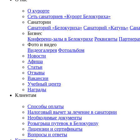
О курорте
Сеть санаториев «Курорт Белокуриха»
Санатории
Санаторий «Белокуриха»
Санаторий «Катунь»
Сана
Бизнес
Конференц-залы в Белокурихе
Реквизиты
Партнера
Фото и видео
Видеогалерея
Фотоальбом
Новости
Афиша
Статьи
Отзывы
Вакансии
Учебный центр
Награды
Клиентам
Способы оплаты
Налоговый вычет за лечение в санатории
Необходимые документы
Розыгрыш путевок в Белокуриху
Лицензии и сертификаты
Вопросы и ответы