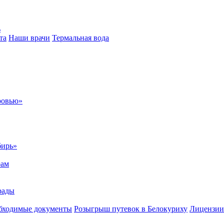
ь
та
Наши врачи
Термальная вода
ровью»
бирь»
рам
рады
бходимые документы
Розыгрыш путевок в Белокуриху
Лицензии