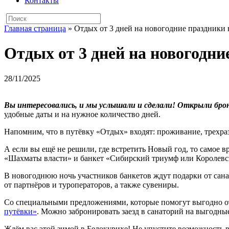
Контакты
Главная страница
»
Отдых от 3 дней на новогодние праздники
Отдых от 3 дней на новогодни
28/11/2025
Вы интересовались, и мы услышали и сделали! Открыли брон
удобные даты и на нужное количество дней.
Напомним, что в путёвку «Отдых» входят: проживание, трехра
А если вы ещё не решили, где встретить Новый год, то самое 
«Шахматы власти» и банкет «Сибирский триумф или Королевск
В новогоднюю ночь участников банкетов ждут подарки от сана
от партнёров и туроператоров, а также сувениры.
Со специальными предложениями, которые помогут выгодно от
путёвки»
. Можно забронировать заезд в санаторий на выгодны
Ждём вас этой зимой в Белокурихе! Не упустите возможность в