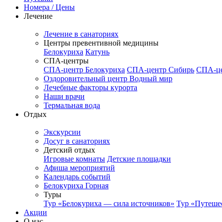
Номера / Цены
Лечение
Лечение в санаториях
Центры превентивной медицины
Белокуриха
Катунь
СПА-центры
СПА-центр Белокуриха
СПА-центр Сибирь
СПА-це
Оздоровительный центр Водный мир
Лечебные факторы курорта
Наши врачи
Термальная вода
Отдых
Экскурсии
Досуг в санаториях
Детский отдых
Игровые комнаты
Детские площадки
Афиша мероприятий
Календарь событий
Белокуриха Горная
Туры
Тур «Белокуриха — сила источников»
Тур «Путеше
Акции
О нас