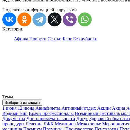
Поделитесь информацией с друзьями
Категории
Афиша
Новости
Статьи
Блог
Без рубрики
Темы
Выберите из списка
1 июня
12 июня
Авиабилеты
Активный отдых
Акции
Акция
А
Водный мир
Врачи-профессионалы
Всемирный фестиваль мол
Документы
Достопримечательности
Досуг
Здоровый образ жи
процедуры
Лечение
ЛФК
Медицина
Межсезонье
Мероприятия
медицина
Премиум
Премиум+
Производство
Психология
Путе