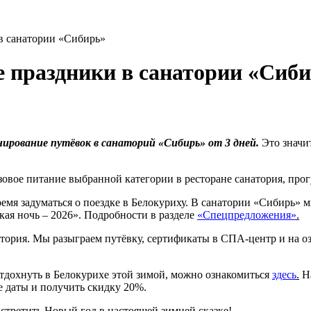
 в санатории «Сибирь»
е праздники в санатории «Сиб
ирование путёвок в санаторий «Сибирь» от 3 дней.
Это значи
зовое питание выбранной категории в ресторане санатория, про
время задуматься о поездке в Белокуриху. В санатории «Сибирь»
ая ночь – 2026». Подробности в разделе
«Спецпредложения»
.
тория. Мы разыграем путёвку, сертификаты в СПА-центр и на о
дохнуть в Белокурихе этой зимой, можно ознакомиться
здесь
.
На
е даты и получить скидку 20%.
стретить Новый год в настоящей зимней сказке!