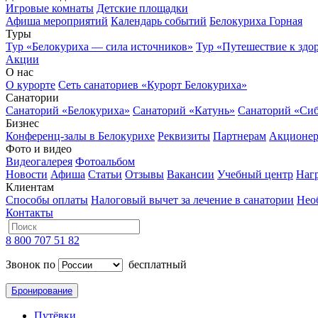
Игровые комнаты
Детские площадки
Афиша мероприятий
Календарь событий
Белокуриха Горная
Туры
Тур «Белокуриха — сила источников»
Тур «Путешествие к здо
Акции
О нас
О курорте
Сеть санаториев «Курорт Белокуриха»
Санатории
Санаторий «Белокуриха»
Санаторий «Катунь»
Санаторий «Си
Бизнес
Конференц-залы в Белокурихе
Реквизиты
Партнерам
Акционе
Фото и видео
Видеогалерея
Фотоальбом
Новости
Афиша
Статьи
Отзывы
Вакансии
Учебный центр
Наг
Клиентам
Способы оплаты
Налоговый вычет за лечение в санатории
Нео
Контакты
8 800 707 51 82
Звонок по
бесплатный
Бронирование
Путёвки