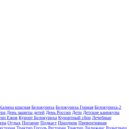
 Калина красная
Белокуриха
Белокуриха Горная
Белокуриха-2
ера
День защиты детей
День России
Дети
Детские каникулы
тин Ежов
Курорт Белокуриха
Курортный сбор
Лечебные
ера
Отдых
Питание
Подкаст
Праздник
Превентивная
есторан Трактир Гоголь
Ресторан Трактир Дилижанс
Розыгрыш