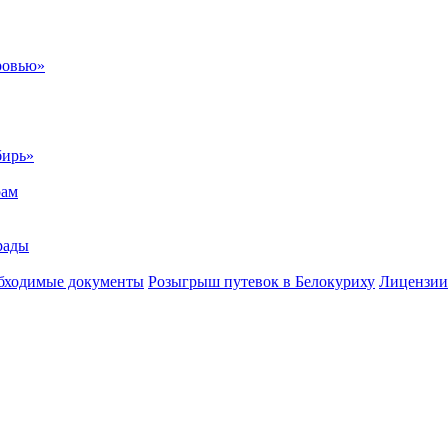
ровью»
бирь»
рам
рады
бходимые документы
Розыгрыш путевок в Белокуриху
Лицензии