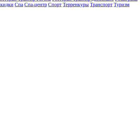
кидки
Спа
Спа-центр
Спорт
Терренкуры
Транспорт
Туризм