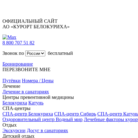
ОФИЦИАЛЬНЫЙ САЙТ
АО «КУРОРТ БЕЛОКУРИХА»
8 800 707 51 82
Звонок по
бесплатный
Бронирование
ПЕРЕЗВОНИТЕ МНЕ
Путёвки
Номера / Цены
Лечение
Лечение в санаториях
Центры превентивной медицины
Белокуриха
Катунь
СПА-центры
СПА-центр Белокуриха
СПА-центр Сибирь
СПА-центр Катун
Оздоровительный центр Водный мир
Лечебные факторы курор
Отдых
Экскурсии
Досуг в санаториях
Детский отдых