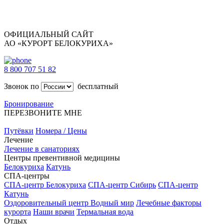
ОФИЦИАЛЬНЫЙ САЙТ
АО «КУРОРТ БЕЛОКУРИХА»
8 800 707 51 82
Звонок по
бесплатный
Бронирование
ПЕРЕЗВОНИТЕ МНЕ
Путёвки
Номера / Цены
Лечение
Лечение в санаториях
Центры превентивной медицины
Белокуриха
Катунь
СПА-центры
СПА-центр Белокуриха
СПА-центр Сибирь
СПА-центр
Катунь
Оздоровительный центр Водный мир
Лечебные факторы
курорта
Наши врачи
Термальная вода
Отдых