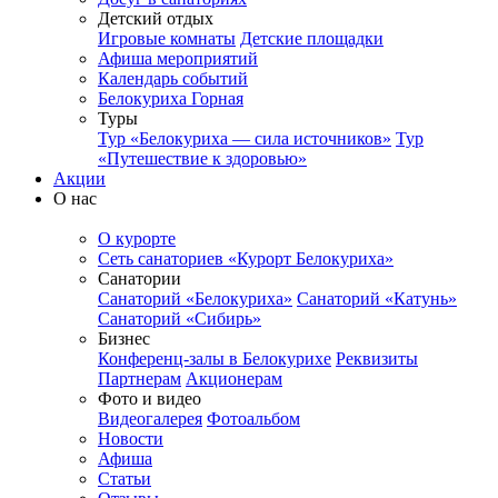
Детский отдых
Игровые комнаты
Детские площадки
Афиша мероприятий
Календарь событий
Белокуриха Горная
Туры
Тур «Белокуриха — сила источников»
Тур
«Путешествие к здоровью»
Акции
О нас
О курорте
Сеть санаториев «Курорт Белокуриха»
Санатории
Санаторий «Белокуриха»
Санаторий «Катунь»
Санаторий «Сибирь»
Бизнес
Конференц-залы в Белокурихе
Реквизиты
Партнерам
Акционерам
Фото и видео
Видеогалерея
Фотоальбом
Новости
Афиша
Статьи