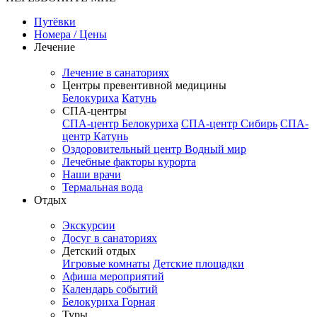
Путёвки
Номера / Цены
Лечение
Лечение в санаториях
Центры превентивной медицины
Белокуриха
Катунь
СПА-центры
СПА-центр Белокуриха
СПА-центр Сибирь
СПА-
центр Катунь
Оздоровительный центр Водный мир
Лечебные факторы курорта
Наши врачи
Термальная вода
Отдых
Экскурсии
Досуг в санаториях
Детский отдых
Игровые комнаты
Детские площадки
Афиша мероприятий
Календарь событий
Белокуриха Горная
Туры