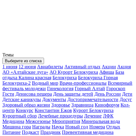
Темы
Выберите из списка
1 июня
12 июня
Авиабилеты
Активный отдых
Акции
Акция
АО «Алтайские луга»
АО Курорт Белокуриха
Афиша
База
отдыха Калина красная
Белокуриха
Белокуриха Горная
Белокуриха-2
Водный мир
Врачи-профессионалы
Всемирный
фестиваль молодежи
Гинекология
Горный Алтай
Гороскоп
Гости
Денисова пещера
День защиты детей
День России
Дети
Детские каникулы
Документы
Достопримечательности
Досуг
Здоровый образ жизни
Здоровье
Здравница
Кинофорум
Кол-
центр
Конкурс
Константин Ежов
Курорт Белокуриха
Курортный сбор
Лечебные процедуры
Лечение
ЛФК
Медицина
Межсезонье
Мероприятия
Минеральная вода
Мишина гора
Награды
Наука
Новый год
Номера
Отдых
Питание
Подкаст
Праздник
Превентивная медицина