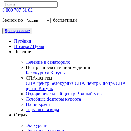
8 800 707 51 82
Звонок по
бесплатный
Бронирование
Путёвки
Номера / Цены
Лечение
Лечение в санаториях
Центры превентивной медицины
Белокуриха
Катунь
СПА-центры
СПА-центр Белокуриха
СПА-центр Сибирь
СПА-
центр Катунь
Оздоровительный центр Водный мир
Лечебные факторы курорта
Наши врачи
Термальная вода
Отдых
Экскурсии
Досуг в санаториях