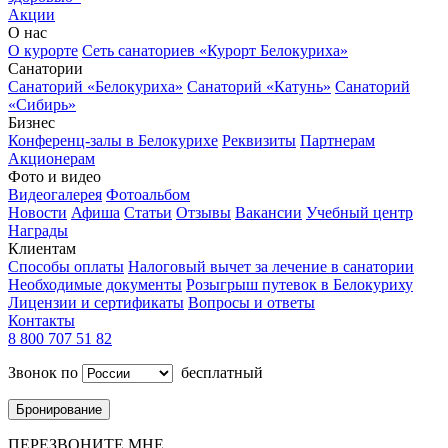
Акции
О нас
О курорте
Сеть санаториев «Курорт Белокуриха»
Санатории
Санаторий «Белокуриха»
Санаторий «Катунь»
Санаторий
«Сибирь»
Бизнес
Конференц-залы в Белокурихе
Реквизиты
Партнерам
Акционерам
Фото и видео
Видеогалерея
Фотоальбом
Новости
Афиша
Статьи
Отзывы
Вакансии
Учебный центр
Награды
Клиентам
Способы оплаты
Налоговый вычет за лечение в санатории
Необходимые документы
Розыгрыш путевок в Белокуриху
Лицензии и сертификаты
Вопросы и ответы
Контакты
8 800 707 51 82
Звонок по
бесплатный
Бронирование
ПЕРЕЗВОНИТЕ МНЕ