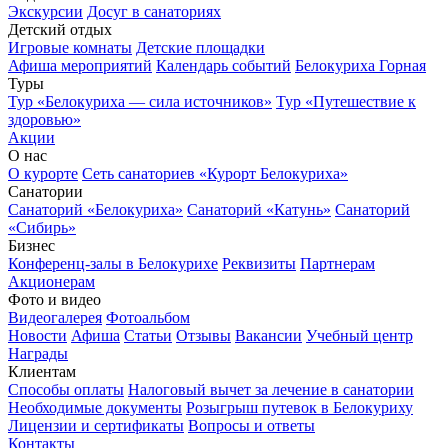
Экскурсии
Досуг в санаториях
Детский отдых
Игровые комнаты
Детские площадки
Афиша мероприятий
Календарь событий
Белокуриха Горная
Туры
Тур «Белокуриха — сила источников»
Тур «Путешествие к
здоровью»
Акции
О нас
О курорте
Сеть санаториев «Курорт Белокуриха»
Санатории
Санаторий «Белокуриха»
Санаторий «Катунь»
Санаторий
«Сибирь»
Бизнес
Конференц-залы в Белокурихе
Реквизиты
Партнерам
Акционерам
Фото и видео
Видеогалерея
Фотоальбом
Новости
Афиша
Статьи
Отзывы
Вакансии
Учебный центр
Награды
Клиентам
Способы оплаты
Налоговый вычет за лечение в санатории
Необходимые документы
Розыгрыш путевок в Белокуриху
Лицензии и сертификаты
Вопросы и ответы
Контакты