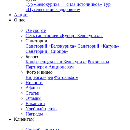
Тур «Белокуриха — сила источников»
Тур
«Путешествие к здоровью»
Акции
О нас
О курорте
Сеть санаториев «Курорт Белокуриха»
Санатории
Санаторий «Белокуриха»
Санаторий «Катунь»
Санаторий «Сибирь»
Бизнес
Конференц-залы в Белокурихе
Реквизиты
Партнерам
Акционерам
Фото и видео
Видеогалерея
Фотоальбом
Новости
Афиша
Статьи
Отзывы
Вакансии
Учебный центр
Награды
Клиентам
Способы оплаты