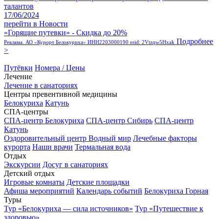
талантов
17/06/2024
перейти в Новости
«Горящие путевки» - Скидка до 20%
Подробнее
Реклама. АО «Курорт Белокуриха» ИНН2203000190 erid: 2Vtzqw5Hxak
>
Путёвки
Номера / Цены
Лечение
Лечение в санаториях
Центры превентивной медицины
Белокуриха
Катунь
СПА-центры
СПА-центр Белокуриха
СПА-центр Сибирь
СПА-центр
Катунь
Оздоровительный центр Водный мир
Лечебные факторы
курорта
Наши врачи
Термальная вода
Отдых
Экскурсии
Досуг в санаториях
Детский отдых
Игровые комнаты
Детские площадки
Афиша мероприятий
Календарь событий
Белокуриха Горная
Туры
Тур «Белокуриха — сила источников»
Тур «Путешествие к
здоровью»