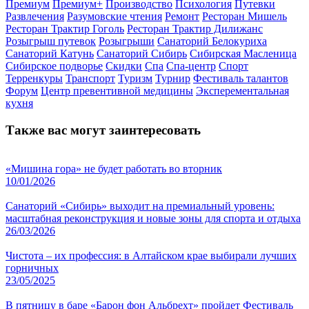
Премиум
Премиум+
Производство
Психология
Путевки
Развлечения
Разумовские чтения
Ремонт
Ресторан Мишель
Ресторан Трактир Гоголь
Ресторан Трактир Дилижанс
Розыгрыш путевок
Розыгрыши
Санаторий Белокуриха
Санаторий Катунь
Санаторий Сибирь
Сибирская Масленица
Сибирское подворье
Скидки
Спа
Спа-центр
Спорт
Терренкуры
Транспорт
Туризм
Турнир
Фестиваль талантов
Форум
Центр превентивной медицины
Эксперементальная
кухня
Также вас могут заинтересовать
«Мишина гора» не будет работать во вторник
10/01/2026
Санаторий «Сибирь» выходит на премиальный уровень:
масштабная реконструкция и новые зоны для спорта и отдыха
26/03/2026
Чистота – их профессия: в Алтайском крае выбирали лучших
горничных
23/05/2025
В пятницу в баре «Барон фон Альбрехт» пройдет Фестиваль