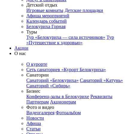
Детский отдых
Игровые комнаты
Детские площадки
Афиша мероприятий
Календарь событий
Белокуриха Горная
Туры
Тур «Белокуриха — сила источников»
Тур
«Путешествие к здоровью»
Акции
О нас
О курорте
Сеть санаториев «Курорт Белокуриха»
Санатории
Санаторий «Белокуриха»
Санаторий «Катунь»
Санаторий «Сибирь»
Бизнес
Конференц-залы в Белокурихе
Реквизиты
Партнерам
Акционерам
Фото и видео
Видеогалерея
Фотоальбом
Новости
Афиша
Статьи