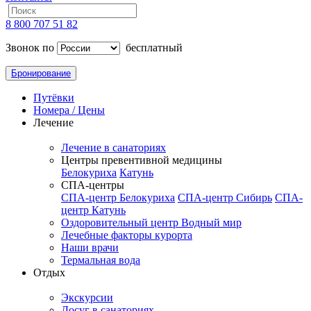
8 800 707 51 82
Звонок по
бесплатный
Бронирование
Путёвки
Номера / Цены
Лечение
Лечение в санаториях
Центры превентивной медицины
Белокуриха
Катунь
СПА-центры
СПА-центр Белокуриха
СПА-центр Сибирь
СПА-
центр Катунь
Оздоровительный центр Водный мир
Лечебные факторы курорта
Наши врачи
Термальная вода
Отдых
Экскурсии
Досуг в санаториях