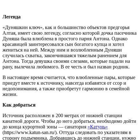
Легенда
«Дуняшкин ключ», как и большинство объектов предгорья
Алтая, имеет свою легенду, согласно которой дочка пасечника
Дуняша была влюблена в простого парня Антона. Однако
красавицей заинтересовался сын богатого купца и хотел
жениться на ней. Между ним и возлюбленным Дуняши
случилась схватка, закончившаяся тяжелым ранением для
Антона. Тогда девушка своими слезами, которые падали на
рану, вылечила любимого. В ее честь и был назван родник.
В настоящее время считается, что влюбленные пары, которые
приедут вместе к источнику, навсегда избавятся от ссор и
недопонимания, а также приобретут гармонию в семейной
жизни.
Как добраться
Источник расположен в 200 метрах от нижней станции
канатной дороги. Чтобы до него добраться, необходимо дойти
до конца курортной зоны — санатория
«Катунь»
(https://www.katun-san.ru/). Оттуда следовать по указателям в
сторону подъемника. Добравшись до нижней станции, нужно