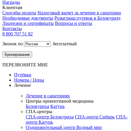
Награды
Клиентам
Способы оплаты
Налоговый вычет за лечение в санатории
Необходимые документы
Розыгрыш путевок в Белокуриху
Лицензии и сертификаты
Вопросы и ответы
Контакты
8 800 707 51 82
Звонок по
бесплатный
Бронирование
ПЕРЕЗВОНИТЕ МНЕ
Путёвки
Номера / Цены
Лечение
Лечение в санаториях
Центры превентивной медицины
Белокуриха
Катунь
СПА-центры
СПА-центр Белокуриха
СПА-центр Сибирь
СПА-
центр Катунь
Оздоровительный центр Водный мир