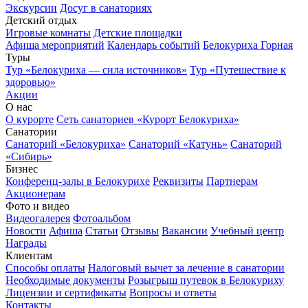
Экскурсии
Досуг в санаториях
Детский отдых
Игровые комнаты
Детские площадки
Афиша мероприятий
Календарь событий
Белокуриха Горная
Туры
Тур «Белокуриха — сила источников»
Тур «Путешествие к
здоровью»
Акции
О нас
О курорте
Сеть санаториев «Курорт Белокуриха»
Санатории
Санаторий «Белокуриха»
Санаторий «Катунь»
Санаторий
«Сибирь»
Бизнес
Конференц-залы в Белокурихе
Реквизиты
Партнерам
Акционерам
Фото и видео
Видеогалерея
Фотоальбом
Новости
Афиша
Статьи
Отзывы
Вакансии
Учебный центр
Награды
Клиентам
Способы оплаты
Налоговый вычет за лечение в санатории
Необходимые документы
Розыгрыш путевок в Белокуриху
Лицензии и сертификаты
Вопросы и ответы
Контакты