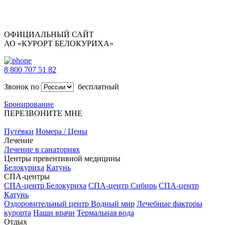
ОФИЦИАЛЬНЫЙ САЙТ
АО «КУРОРТ БЕЛОКУРИХА»
8 800 707 51 82
Звонок по
бесплатный
Бронирование
ПЕРЕЗВОНИТЕ МНЕ
Путёвки
Номера / Цены
Лечение
Лечение в санаториях
Центры превентивной медицины
Белокуриха
Катунь
СПА-центры
СПА-центр Белокуриха
СПА-центр Сибирь
СПА-центр
Катунь
Оздоровительный центр Водный мир
Лечебные факторы
курорта
Наши врачи
Термальная вода
Отдых