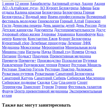
1 июня
12 июня
Авиабилеты
Активный отдых
Акции
Акция
АО «Алтайские луга»
АО Курорт Белокуриха
Афиша
База
отдыха Калина красная
Белокуриха
Белокуриха Горная
Белокуриха-2
Водный мир
Врачи-профессионалы
Всемирный
фестиваль молодежи
Гинекология
Горный Алтай
Гороскоп
Гости
Денисова пещера
День защиты детей
День России
Дети
Детские каникулы
Документы
Достопримечательности
Досуг
Здоровый образ жизни
Здоровье
Здравница
Кинофорум
Кол-
центр
Конкурс
Константин Ежов
Курорт Белокуриха
Курортный сбор
Лечебные процедуры
Лечение
ЛФК
Медицина
Межсезонье
Мероприятия
Минеральная вода
Мишина гора
Награды
Наука
Новый год
Номера
Отдых
Питание
Подкаст
Праздник
Превентивная медицина
Премиум
Премиум+
Производство
Психология
Путевки
Развлечения
Разумовские чтения
Ремонт
Ресторан Мишель
Ресторан Трактир Гоголь
Ресторан Трактир Дилижанс
Розыгрыш путевок
Розыгрыши
Санаторий Белокуриха
Санаторий Катунь
Санаторий Сибирь
Сибирская Масленица
Сибирское подворье
Скидки
Спа
Спа-центр
Спорт
Терренкуры
Транспорт
Туризм
Турнир
Фестиваль талантов
Форум
Центр превентивной медицины
Эксперементальная
кухня
Также вас могут заинтересовать