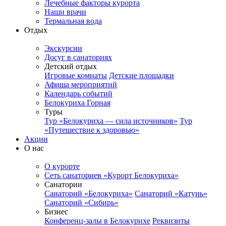
Лечебные факторы курорта
Наши врачи
Термальная вода
Отдых
Экскурсии
Досуг в санаториях
Детский отдых
Игровые комнаты
Детские площадки
Афиша мероприятий
Календарь событий
Белокуриха Горная
Туры
Тур «Белокуриха — сила источников»
Тур
«Путешествие к здоровью»
Акции
О нас
О курорте
Сеть санаториев «Курорт Белокуриха»
Санатории
Санаторий «Белокуриха»
Санаторий «Катунь»
Санаторий «Сибирь»
Бизнес
Конференц-залы в Белокурихе
Реквизиты