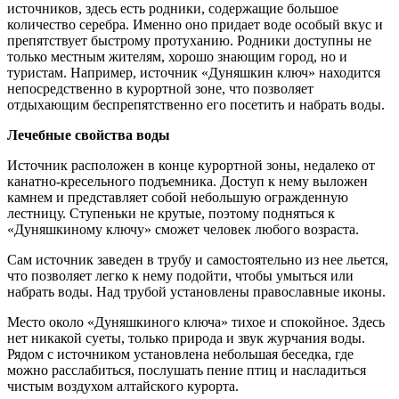
источников, здесь есть родники, содержащие большое
количество серебра. Именно оно придает воде особый вкус и
препятствует быстрому протуханию. Родники доступны не
только местным жителям, хорошо знающим город, но и
туристам. Например, источник «Дуняшкин ключ» находится
непосредственно в курортной зоне, что позволяет
отдыхающим беспрепятственно его посетить и набрать воды.
Лечебные свойства воды
Источник расположен в конце курортной зоны, недалеко от
канатно-кресельного подъемника. Доступ к нему выложен
камнем и представляет собой небольшую огражденную
лестницу. Ступеньки не крутые, поэтому подняться к
«Дуняшкиному ключу» сможет человек любого возраста.
Сам источник заведен в трубу и самостоятельно из нее льется,
что позволяет легко к нему подойти, чтобы умыться или
набрать воды. Над трубой установлены православные иконы.
Место около «Дуняшкиного ключа» тихое и спокойное. Здесь
нет никакой суеты, только природа и звук журчания воды.
Рядом с источником установлена небольшая беседка, где
можно расслабиться, послушать пение птиц и насладиться
чистым воздухом алтайского курорта.