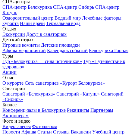
СПА-центры
СПА-центр Белокуриха
СПА-центр Сибирь
СПА-центр
Катунь
Оздоровительный центр Водный мир
Лечебные факторы
курорта
Наши врачи
Термальная вода
Отдых
Экскурсии
Досуг в санаториях
Детский отдых
Игровые комнаты
Детские площадки
Афиша мероприятий
Календарь событий
Белокуриха Горная
Туры
Тур «Белокуриха — сила источников»
Тур «Путешествие к
здоровью»
Акции
О нас
О курорте
Сеть санаториев «Курорт Белокуриха»
Санатории
Санаторий «Белокуриха»
Санаторий «Катунь»
Санаторий
«Сибирь»
Бизнес
Конференц-залы в Белокурихе
Реквизиты
Партнерам
Акционерам
Фото и видео
Видеогалерея
Фотоальбом
Новости
Афиша
Статьи
Отзывы
Вакансии
Учебный центр