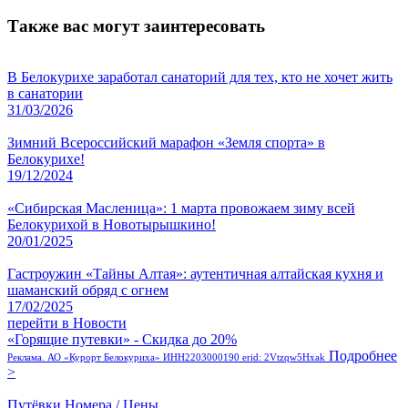
Также вас могут заинтересовать
В Белокурихе заработал санаторий для тех, кто не хочет жить
в санатории
31/03/2026
Зимний Всероссийский марафон «Земля спорта» в
Белокурихе!
19/12/2024
«Сибирская Масленица»: 1 марта провожаем зиму всей
Белокурихой в Новотырышкино!
20/01/2025
Гастроужин «Тайны Алтая»: аутентичная алтайская кухня и
шаманский обряд с огнем
17/02/2025
перейти в Новости
«Горящие путевки» - Скидка до 20%
Подробнее
Реклама. АО «Курорт Белокуриха» ИНН2203000190 erid: 2Vtzqw5Hxak
>
Путёвки
Номера / Цены