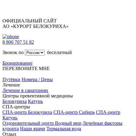
ОФИЦИАЛЬНЫЙ САЙТ
АО «КУРОРТ БЕЛОКУРИХА»
8 800 707 51 82
Звонок по
бесплатный
Бронирование
ПЕРЕЗВОНИТЕ МНЕ
Путёвки
Номера / Цены
Лечение
Лечение в санаториях
Центры превентивной медицины
Белокуриха
Катунь
СПА-центры
СПА-центр Белокуриха
СПА-центр Сибирь
СПА-центр
Катунь
Оздоровительный центр Водный мир
Лечебные факторы
курорта
Наши врачи
Термальная вода
Отдых