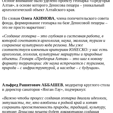
Особое внимание было уделено проекту геопарка «Предгорья
Алтая», в основе которого Денисова пещера – уникальный
археологический объект Алтайского края.
По словам
Олега АКИМОВА
, члена попечительского совета
фонда, формирование геопарка на базе Денисовой пещеры –
это не просто маркетинг:
«Создание геопарка – это глубокая и системная работа, в
которой сочетаются археология, наука, экология, туризм и
сохранение культурного кода региона. Мы уже
соответствуем ключевым критериям ЮНЕСКО: у нас есть
археология, геология, культурные маршруты и природные
объекты. Геопарк «Предгорья Алтая» – это шаг к новому
формату территории: где наука встречается с туризмом,
природа – с инфраструктурой, а наследие – с будущим».
Альфред Рашитович АББАШЕВ
, модератор круглого стола
и директор санатория «Янган-Тау», подчеркнул:
«Важно чтобы процесс создания геопарка двигали идеологи,
энтузиасты, те, кто влюблены в родной край и хотят
сохранить преемственность природы, традиций, культуру,
поэтому Денисова пещера будет локомотивом создания