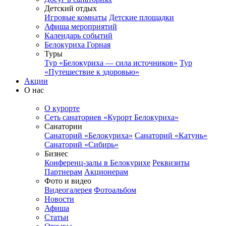
Детский отдых
Игровые комнаты
Детские площадки
Афиша мероприятий
Календарь событий
Белокуриха Горная
Туры
Тур «Белокуриха — сила источников»
Тур
«Путешествие к здоровью»
Акции
О нас
О курорте
Сеть санаториев «Курорт Белокуриха»
Санатории
Санаторий «Белокуриха»
Санаторий «Катунь»
Санаторий «Сибирь»
Бизнес
Конференц-залы в Белокурихе
Реквизиты
Партнерам
Акционерам
Фото и видео
Видеогалерея
Фотоальбом
Новости
Афиша
Статьи