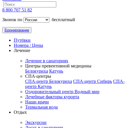
8 800 707 51 82
Звонок по
бесплатный
Бронирование
Путёвки
Номера / Цены
Лечение
Лечение в санаториях
Центры превентивной медицины
Белокуриха
Катунь
СПА-центры
СПА-центр Белокуриха
СПА-центр Сибирь
СПА-
центр Катунь
Оздоровительный центр Водный мир
Лечебные факторы курорта
Наши врачи
Термальная вода
Отдых
Экскурсии
Досуг в санаториях