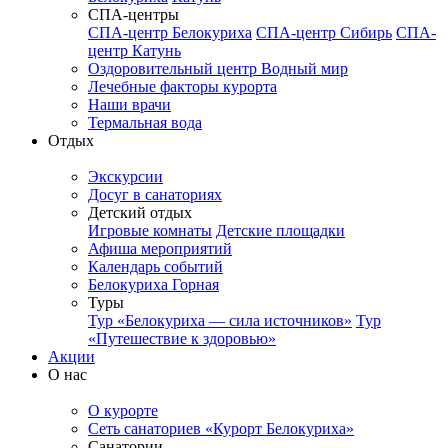
СПА-центры
СПА-центр Белокуриха
СПА-центр Сибирь
СПА-
центр Катунь
Оздоровительный центр Водный мир
Лечебные факторы курорта
Наши врачи
Термальная вода
Отдых
Экскурсии
Досуг в санаториях
Детский отдых
Игровые комнаты
Детские площадки
Афиша мероприятий
Календарь событий
Белокуриха Горная
Туры
Тур «Белокуриха — сила источников»
Тур
«Путешествие к здоровью»
Акции
О нас
О курорте
Сеть санаториев «Курорт Белокуриха»
Санатории