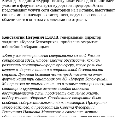
Команда холдинга «Курорт Белокуриха» ежегодно принимает
участие в форуме: эксперты курорта из предгорья Алтая
представляют услуги сети санаториев на выставке, выступают
спикерами на пленарных заседаниях, ведут переговоры и
обмениваются опытом с коллегами по отрасли.
Константин Петрович ЕЖОВ
, генеральный директор
холдинга «Курорт Белокуриха», прибыл на открытие
юбилейной «Здравницы»:
«
Вот уже четверть века специалисты со всей России
собираются здесь, чтобы вместе обсуждать, как нам
развивать санаторно-курортную сферу, какую роль она
играет в здоровье нации и в национальной безопасности
страны. Для меня большая честь представить на этом
форуме наши три санатория от АО «Курорт Белокуриха».
Мы привезли не только опыт, но и живые примеры того, как
санаторно-курортное лечение сегодня помогает
восстанавливать силы, продлевать активную жизнь,
поддерживать здоровье. Сегодняшнее открытие было
особенно содержательным и вдохновляющим. Прозвучало
много важного, а председатель Совета Федерации
Валентина Ивановна Матвиенко в своем письменном
обращении вновь подчеркнула: здравница – это не просто про