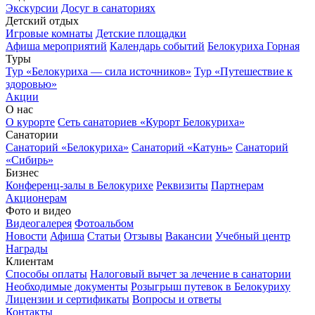
Экскурсии
Досуг в санаториях
Детский отдых
Игровые комнаты
Детские площадки
Афиша мероприятий
Календарь событий
Белокуриха Горная
Туры
Тур «Белокуриха — сила источников»
Тур «Путешествие к
здоровью»
Акции
О нас
О курорте
Сеть санаториев «Курорт Белокуриха»
Санатории
Санаторий «Белокуриха»
Санаторий «Катунь»
Санаторий
«Сибирь»
Бизнес
Конференц-залы в Белокурихе
Реквизиты
Партнерам
Акционерам
Фото и видео
Видеогалерея
Фотоальбом
Новости
Афиша
Статьи
Отзывы
Вакансии
Учебный центр
Награды
Клиентам
Способы оплаты
Налоговый вычет за лечение в санатории
Необходимые документы
Розыгрыш путевок в Белокуриху
Лицензии и сертификаты
Вопросы и ответы
Контакты