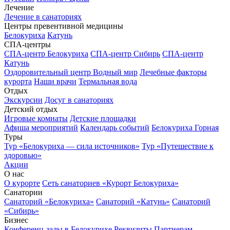
Лечение
Лечение в санаториях
Центры превентивной медицины
Белокуриха
Катунь
СПА-центры
СПА-центр Белокуриха
СПА-центр Сибирь
СПА-центр
Катунь
Оздоровительный центр Водный мир
Лечебные факторы
курорта
Наши врачи
Термальная вода
Отдых
Экскурсии
Досуг в санаториях
Детский отдых
Игровые комнаты
Детские площадки
Афиша мероприятий
Календарь событий
Белокуриха Горная
Туры
Тур «Белокуриха — сила источников»
Тур «Путешествие к
здоровью»
Акции
О нас
О курорте
Сеть санаториев «Курорт Белокуриха»
Санатории
Санаторий «Белокуриха»
Санаторий «Катунь»
Санаторий
«Сибирь»
Бизнес
Конференц-залы в Белокурихе
Реквизиты
Партнерам