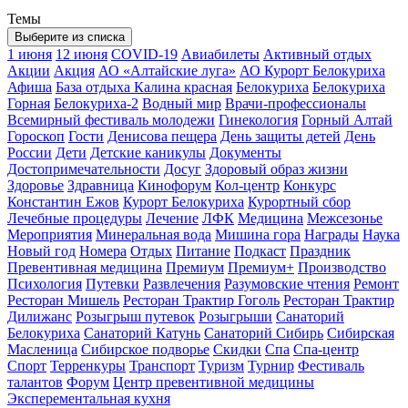
Темы
Выберите из списка
1 июня
12 июня
COVID-19
Авиабилеты
Активный отдых
Акции
Акция
АО «Алтайские луга»
АО Курорт Белокуриха
Афиша
База отдыха Калина красная
Белокуриха
Белокуриха
Горная
Белокуриха-2
Водный мир
Врачи-профессионалы
Всемирный фестиваль молодежи
Гинекология
Горный Алтай
Гороскоп
Гости
Денисова пещера
День защиты детей
День
России
Дети
Детские каникулы
Документы
Достопримечательности
Досуг
Здоровый образ жизни
Здоровье
Здравница
Кинофорум
Кол-центр
Конкурс
Константин Ежов
Курорт Белокуриха
Курортный сбор
Лечебные процедуры
Лечение
ЛФК
Медицина
Межсезонье
Мероприятия
Минеральная вода
Мишина гора
Награды
Наука
Новый год
Номера
Отдых
Питание
Подкаст
Праздник
Превентивная медицина
Премиум
Премиум+
Производство
Психология
Путевки
Развлечения
Разумовские чтения
Ремонт
Ресторан Мишель
Ресторан Трактир Гоголь
Ресторан Трактир
Дилижанс
Розыгрыш путевок
Розыгрыши
Санаторий
Белокуриха
Санаторий Катунь
Санаторий Сибирь
Сибирская
Масленица
Сибирское подворье
Скидки
Спа
Спа-центр
Спорт
Терренкуры
Транспорт
Туризм
Турнир
Фестиваль
талантов
Форум
Центр превентивной медицины
Эксперементальная кухня