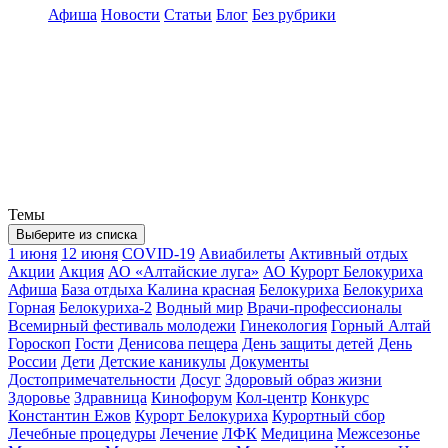
Афиша
Новости
Статьи
Блог
Без рубрики
Темы
Выберите из списка
1 июня
12 июня
COVID-19
Авиабилеты
Активный отдых
Акции
Акция
АО «Алтайские луга»
АО Курорт Белокуриха
Афиша
База отдыха Калина красная
Белокуриха
Белокуриха
Горная
Белокуриха-2
Водный мир
Врачи-профессионалы
Всемирный фестиваль молодежи
Гинекология
Горный Алтай
Гороскоп
Гости
Денисова пещера
День защиты детей
День
России
Дети
Детские каникулы
Документы
Достопримечательности
Досуг
Здоровый образ жизни
Здоровье
Здравница
Кинофорум
Кол-центр
Конкурс
Константин Ежов
Курорт Белокуриха
Курортный сбор
Лечебные процедуры
Лечение
ЛФК
Медицина
Межсезонье