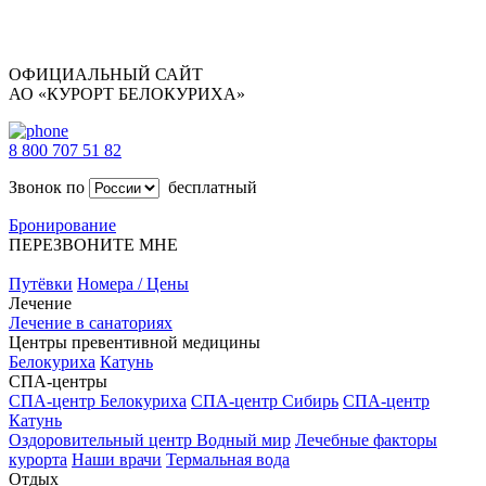
ОФИЦИАЛЬНЫЙ САЙТ
АО «КУРОРТ БЕЛОКУРИХА»
8 800 707 51 82
Звонок по
бесплатный
Бронирование
ПЕРЕЗВОНИТЕ МНЕ
Путёвки
Номера / Цены
Лечение
Лечение в санаториях
Центры превентивной медицины
Белокуриха
Катунь
СПА-центры
СПА-центр Белокуриха
СПА-центр Сибирь
СПА-центр
Катунь
Оздоровительный центр Водный мир
Лечебные факторы
курорта
Наши врачи
Термальная вода
Отдых