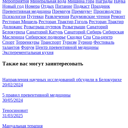
Мероприятия
Минеральная вода
Мишина гора
Награды
Наука
Новый год
Номера
Отдых
Питание
Подкаст
Праздник
Превентивная медицина
Премиум
Премиум+
Производство
Психология
Путевки
Развлечения
Разумовские чтения
Ремонт
Ресторан Мишель
Ресторан Трактир Гоголь
Ресторан Трактир
Дилижанс
Розыгрыш путевок
Розыгрыши
Санаторий
Белокуриха
Санаторий Катунь
Санаторий Сибирь
Сибирская
Масленица
Сибирское подворье
Скидки
Спа
Спа-центр
Спорт
Терренкуры
Транспорт
Туризм
Турнир
Фестиваль
талантов
Форум
Центр превентивной медицины
Эксперементальная кухня
Также вас могут заинтересовать
Направления научных исследований обсудили в Белокурихе
20/02/2024
5 правил превентивной медицины
30/05/2024
Теносиновит
31/03/2025
Мануальная терапия