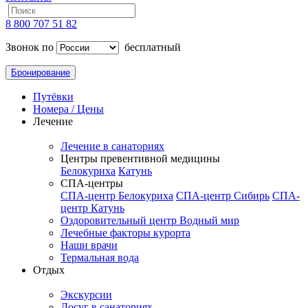
8 800 707 51 82
Звонок по
бесплатный
Бронирование
Путёвки
Номера / Цены
Лечение
Лечение в санаториях
Центры превентивной медицины
Белокуриха
Катунь
СПА-центры
СПА-центр Белокуриха
СПА-центр Сибирь
СПА-
центр Катунь
Оздоровительный центр Водный мир
Лечебные факторы курорта
Наши врачи
Термальная вода
Отдых
Экскурсии
Досуг в санаториях