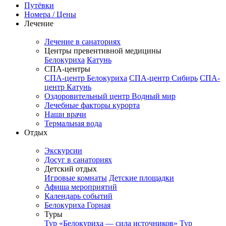
Путёвки
Номера / Цены
Лечение
Лечение в санаториях
Центры превентивной медицины
Белокуриха
Катунь
СПА-центры
СПА-центр Белокуриха
СПА-центр Сибирь
СПА-
центр Катунь
Оздоровительный центр Водный мир
Лечебные факторы курорта
Наши врачи
Термальная вода
Отдых
Экскурсии
Досуг в санаториях
Детский отдых
Игровые комнаты
Детские площадки
Афиша мероприятий
Календарь событий
Белокуриха Горная
Туры
Тур «Белокуриха — сила источников»
Тур