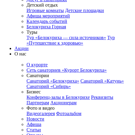
Детский отдых
Игровые комнаты
Детские площадки
Афиша мероприятий
Календарь событий
Белокуриха Горная
Туры
Тур «Белокуриха — сила источников»
Тур
«Путешествие к здоровью»
Акции
О нас
О курорте
Сеть санаториев «Курорт Белокуриха»
Санатории
Санаторий «Белокуриха»
Санаторий «Катунь»
Санаторий «Сибирь»
Бизнес
Конференц-залы в Белокурихе
Реквизиты
Партнерам
Акционерам
Фото и видео
Видеогалерея
Фотоальбом
Новости
Афиша
Статьи