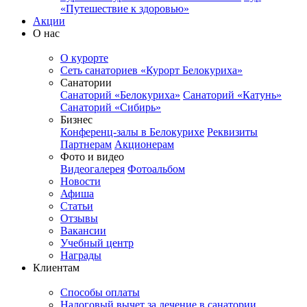
«Путешествие к здоровью»
Акции
О нас
О курорте
Сеть санаториев «Курорт Белокуриха»
Санатории
Санаторий «Белокуриха»
Санаторий «Катунь»
Санаторий «Сибирь»
Бизнес
Конференц-залы в Белокурихе
Реквизиты
Партнерам
Акционерам
Фото и видео
Видеогалерея
Фотоальбом
Новости
Афиша
Статьи
Отзывы
Вакансии
Учебный центр
Награды
Клиентам
Способы оплаты
Налоговый вычет за лечение в санатории