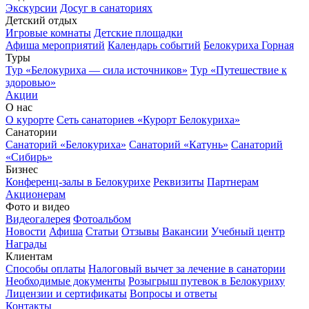
Экскурсии
Досуг в санаториях
Детский отдых
Игровые комнаты
Детские площадки
Афиша мероприятий
Календарь событий
Белокуриха Горная
Туры
Тур «Белокуриха — сила источников»
Тур «Путешествие к
здоровью»
Акции
О нас
О курорте
Сеть санаториев «Курорт Белокуриха»
Санатории
Санаторий «Белокуриха»
Санаторий «Катунь»
Санаторий
«Сибирь»
Бизнес
Конференц-залы в Белокурихе
Реквизиты
Партнерам
Акционерам
Фото и видео
Видеогалерея
Фотоальбом
Новости
Афиша
Статьи
Отзывы
Вакансии
Учебный центр
Награды
Клиентам
Способы оплаты
Налоговый вычет за лечение в санатории
Необходимые документы
Розыгрыш путевок в Белокуриху
Лицензии и сертификаты
Вопросы и ответы
Контакты