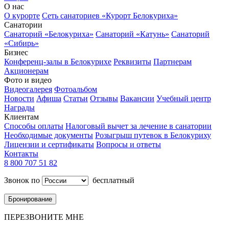
О нас
О курорте
Сеть санаториев «Курорт Белокуриха»
Санатории
Санаторий «Белокуриха»
Санаторий «Катунь»
Санаторий
«Сибирь»
Бизнес
Конференц-залы в Белокурихе
Реквизиты
Партнерам
Акционерам
Фото и видео
Видеогалерея
Фотоальбом
Новости
Афиша
Статьи
Отзывы
Вакансии
Учебный центр
Награды
Клиентам
Способы оплаты
Налоговый вычет за лечение в санатории
Необходимые документы
Розыгрыш путевок в Белокуриху
Лицензии и сертификаты
Вопросы и ответы
Контакты
8 800 707 51 82
Звонок по
бесплатный
Бронирование
ПЕРЕЗВОНИТЕ МНЕ