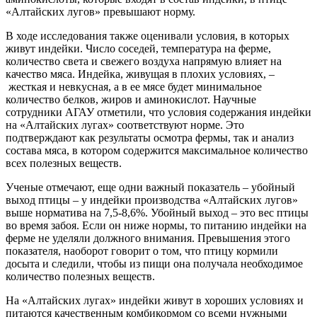
«Алтайских лугов» превышают норму.
В ходе исследования также оценивали условия, в которых
живут индейки. Число соседей, температура на ферме,
количество света и свежего воздуха напрямую влияет на
качество мяса. Индейка, живущая в плохих условиях, –
жесткая и невкусная, а в ее мясе будет минимальное
количество белков, жиров и аминокислот. Научные
сотрудники АГАУ отметили, что условия содержания индейки
на «Алтайских лугах» соответствуют норме. Это
подтверждают как результаты осмотра фермы, так и анализ
состава мяса, в котором содержится максимальное количество
всех полезных веществ.
Ученые отмечают, еще одни важный показатель – убойный
выход птицы – у индейки производства «Алтайских лугов»
выше норматива на 7,5-8,6%. Убойный выход – это вес птицы
во время забоя. Если он ниже нормы, то питанию индейки на
ферме не уделяли должного внимания. Превышения этого
показателя, наоборот говорит о том, что птицу кормили
досыта и следили, чтобы из пищи она получала необходимое
количество полезных веществ.
На «Алтайских лугах» индейки живут в хороших условиях и
питаются качественным комбикормом со всеми нужными