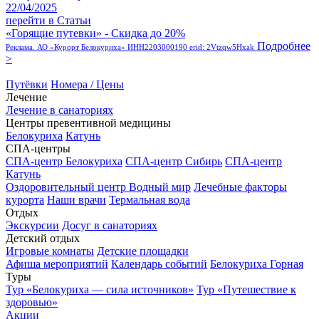
22/04/2025
перейти в Статьи
«Горящие путевки» - Скидка до 20%
Подробнее
Реклама. АО «Курорт Белокуриха» ИНН2203000190 erid: 2Vtzqw5Hxak
>
Путёвки
Номера / Цены
Лечение
Лечение в санаториях
Центры превентивной медицины
Белокуриха
Катунь
СПА-центры
СПА-центр Белокуриха
СПА-центр Сибирь
СПА-центр
Катунь
Оздоровительный центр Водный мир
Лечебные факторы
курорта
Наши врачи
Термальная вода
Отдых
Экскурсии
Досуг в санаториях
Детский отдых
Игровые комнаты
Детские площадки
Афиша мероприятий
Календарь событий
Белокуриха Горная
Туры
Тур «Белокуриха — сила источников»
Тур «Путешествие к
здоровью»
Акции