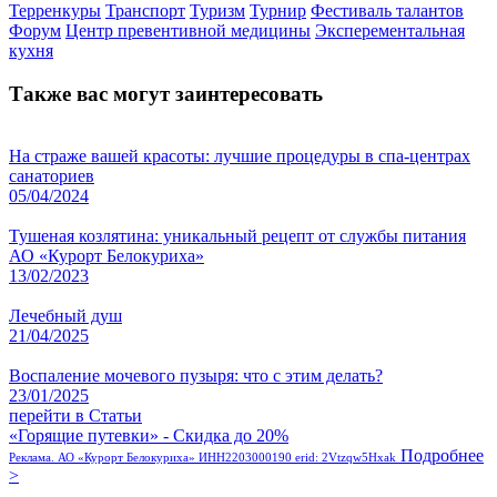
Терренкуры
Транспорт
Туризм
Турнир
Фестиваль талантов
Форум
Центр превентивной медицины
Эксперементальная
кухня
Также вас могут заинтересовать
На страже вашей красоты: лучшие процедуры в спа-центрах
санаториев
05/04/2024
Тушеная козлятина: уникальный рецепт от службы питания
АО «Курорт Белокуриха»
13/02/2023
Лечебный душ
21/04/2025
Воспаление мочевого пузыря: что с этим делать?
23/01/2025
перейти в Статьи
«Горящие путевки» - Скидка до 20%
Подробнее
Реклама. АО «Курорт Белокуриха» ИНН2203000190 erid: 2Vtzqw5Hxak
>