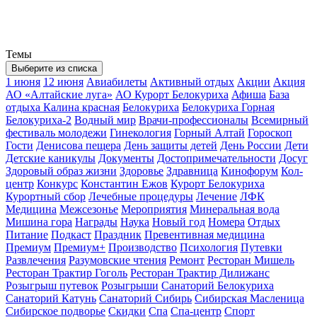
Темы
Выберите из списка
1 июня
12 июня
Авиабилеты
Активный отдых
Акции
Акция
АО «Алтайские луга»
АО Курорт Белокуриха
Афиша
База
отдыха Калина красная
Белокуриха
Белокуриха Горная
Белокуриха-2
Водный мир
Врачи-профессионалы
Всемирный
фестиваль молодежи
Гинекология
Горный Алтай
Гороскоп
Гости
Денисова пещера
День защиты детей
День России
Дети
Детские каникулы
Документы
Достопримечательности
Досуг
Здоровый образ жизни
Здоровье
Здравница
Кинофорум
Кол-
центр
Конкурс
Константин Ежов
Курорт Белокуриха
Курортный сбор
Лечебные процедуры
Лечение
ЛФК
Медицина
Межсезонье
Мероприятия
Минеральная вода
Мишина гора
Награды
Наука
Новый год
Номера
Отдых
Питание
Подкаст
Праздник
Превентивная медицина
Премиум
Премиум+
Производство
Психология
Путевки
Развлечения
Разумовские чтения
Ремонт
Ресторан Мишель
Ресторан Трактир Гоголь
Ресторан Трактир Дилижанс
Розыгрыш путевок
Розыгрыши
Санаторий Белокуриха
Санаторий Катунь
Санаторий Сибирь
Сибирская Масленица
Сибирское подворье
Скидки
Спа
Спа-центр
Спорт