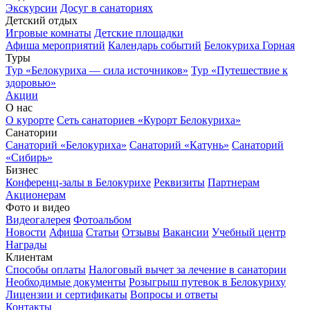
Экскурсии
Досуг в санаториях
Детский отдых
Игровые комнаты
Детские площадки
Афиша мероприятий
Календарь событий
Белокуриха Горная
Туры
Тур «Белокуриха — сила источников»
Тур «Путешествие к
здоровью»
Акции
О нас
О курорте
Сеть санаториев «Курорт Белокуриха»
Санатории
Санаторий «Белокуриха»
Санаторий «Катунь»
Санаторий
«Сибирь»
Бизнес
Конференц-залы в Белокурихе
Реквизиты
Партнерам
Акционерам
Фото и видео
Видеогалерея
Фотоальбом
Новости
Афиша
Статьи
Отзывы
Вакансии
Учебный центр
Награды
Клиентам
Способы оплаты
Налоговый вычет за лечение в санатории
Необходимые документы
Розыгрыш путевок в Белокуриху
Лицензии и сертификаты
Вопросы и ответы
Контакты