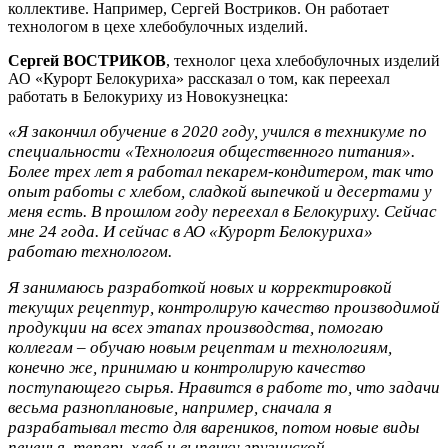
коллективе. Например, Сергей Востриков. Он работает
технологом в цехе хлебобулочных изделий.
Сергей ВОСТРИКОВ
, технолог цеха хлебобулочных изделий
АО «Курорт Белокуриха» рассказал о том, как переехал
работать в Белокуриху из Новокузнецка:
«Я закончил обучение в 2020 году, учился в техникуме по
специальности «Технология общественного питания».
Более трех лет я работал пекарем-кондитером, так что
опыт работы с хлебом, сладкой выпечкой и десертами у
меня есть. В прошлом году переехал в Белокуриху. Сейчас
мне 24 года. И сейчас в АО «Курорт Белокуриха»
работаю технологом.
Я занимаюсь разработкой новых и корректировкой
текущих рецептур, контролирую качество производимой
продукции на всех этапах производства, помогаю
коллегам – обучаю новым рецептам и технологиям,
конечно же, принимаю и контролирую качество
поступающего сырья.
Нравится в работе то, что задачи
весьма разноплановые, например, сначала я
разрабатывал тесто для вареников, потом новые виды
печенья, теперь хлеб и выпечку грузинской