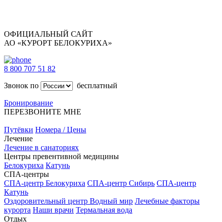
ОФИЦИАЛЬНЫЙ САЙТ
АО «КУРОРТ БЕЛОКУРИХА»
8 800 707 51 82
Звонок по
бесплатный
Бронирование
ПЕРЕЗВОНИТЕ МНЕ
Путёвки
Номера / Цены
Лечение
Лечение в санаториях
Центры превентивной медицины
Белокуриха
Катунь
СПА-центры
СПА-центр Белокуриха
СПА-центр Сибирь
СПА-центр
Катунь
Оздоровительный центр Водный мир
Лечебные факторы
курорта
Наши врачи
Термальная вода
Отдых