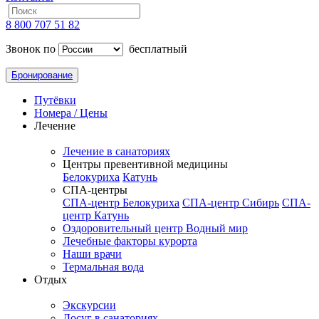
8 800 707 51 82
Звонок по
бесплатный
Бронирование
Путёвки
Номера / Цены
Лечение
Лечение в санаториях
Центры превентивной медицины
Белокуриха
Катунь
СПА-центры
СПА-центр Белокуриха
СПА-центр Сибирь
СПА-
центр Катунь
Оздоровительный центр Водный мир
Лечебные факторы курорта
Наши врачи
Термальная вода
Отдых
Экскурсии
Досуг в санаториях