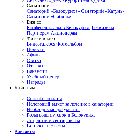
Сеть санаториев «Курорт Белокуриха»
Санатории
Санаторий «Белокуриха»
Санаторий «Катунь»
Санаторий «Сибирь»
Бизнес
Конференц-залы в Белокурихе
Реквизиты
Партнерам
Акционерам
Фото и видео
Видеогалерея
Фотоальбом
Новости
Афиша
Статьи
Отзывы
Вакансии
Учебный центр
Награды
Клиентам
Способы оплаты
Налоговый вычет за лечение в санатории
Необходимые документы
Розыгрыш путевок в Белокуриху
Лицензии и сертификаты
Вопросы и ответы
Контакты