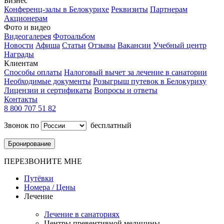
Бизнес
Конференц-залы в Белокурихе
Реквизиты
Партнерам
Акционерам
Фото и видео
Видеогалерея
Фотоальбом
Новости
Афиша
Статьи
Отзывы
Вакансии
Учебный центр
Награды
Клиентам
Способы оплаты
Налоговый вычет за лечение в санатории
Необходимые документы
Розыгрыш путевок в Белокуриху
Лицензии и сертификаты
Вопросы и ответы
Контакты
8 800 707 51 82
Звонок по
бесплатный
Бронирование
ПЕРЕЗВОНИТЕ МНЕ
Путёвки
Номера / Цены
Лечение
Лечение в санаториях
Центры превентивной медицины