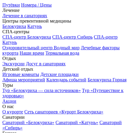
Путёвки
Номера / Цены
Лечение
Лечение в санаториях
Центры превентивной медицины
Белокуриха
Катунь
СПА-центры
СПА-центр Белокуриха
СПА-центр Сибирь
СПА-центр
Катунь
Оздоровительный центр Водный мир
Лечебные факторы
курорта
Наши врачи
Термальная вода
Отдых
Экскурсии
Досуг в санаториях
Детский отдых
Игровые комнаты
Детские площадки
Афиша мероприятий
Календарь событий
Белокуриха Горная
Туры
Тур «Белокуриха — сила источников»
Тур «Путешествие к
здоровью»
Акции
О нас
О курорте
Сеть санаториев «Курорт Белокуриха»
Санатории
Санаторий «Белокуриха»
Санаторий «Катунь»
Санаторий
«Сибирь»