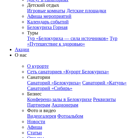
Детский отдых
Игровые комнаты
Детские площадки
Афиша мероприятий
Календарь событий
Белокуриха Горная
Туры
Тур «Белокуриха — сила источников»
Тур
«Путешествие к здоровью»
Акции
О нас
О курорте
Сеть санаториев «Курорт Белокуриха»
Санатории
Санаторий «Белокуриха»
Санаторий «Катунь»
Санаторий «Сибирь»
Бизнес
Конференц-залы в Белокурихе
Реквизиты
Партнерам
Акционерам
Фото и видео
Видеогалерея
Фотоальбом
Новости
Афиша
Статьи