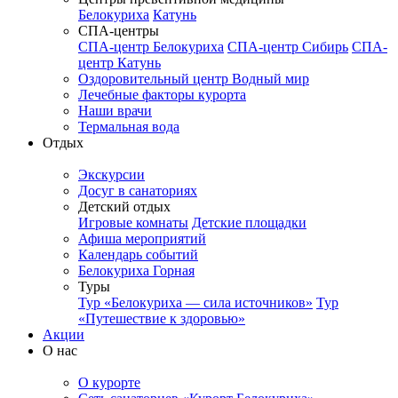
Белокуриха
Катунь
СПА-центры
СПА-центр Белокуриха
СПА-центр Сибирь
СПА-
центр Катунь
Оздоровительный центр Водный мир
Лечебные факторы курорта
Наши врачи
Термальная вода
Отдых
Экскурсии
Досуг в санаториях
Детский отдых
Игровые комнаты
Детские площадки
Афиша мероприятий
Календарь событий
Белокуриха Горная
Туры
Тур «Белокуриха — сила источников»
Тур
«Путешествие к здоровью»
Акции
О нас
О курорте