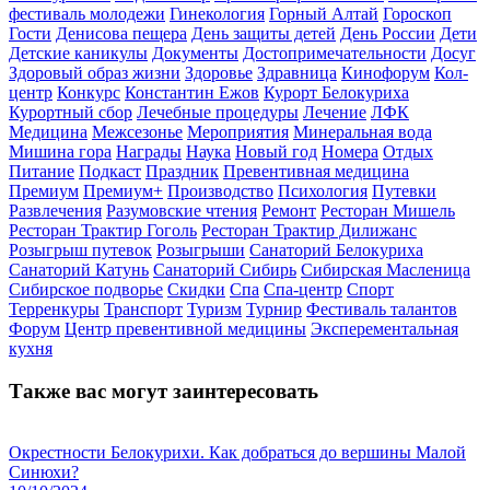
фестиваль молодежи
Гинекология
Горный Алтай
Гороскоп
Гости
Денисова пещера
День защиты детей
День России
Дети
Детские каникулы
Документы
Достопримечательности
Досуг
Здоровый образ жизни
Здоровье
Здравница
Кинофорум
Кол-
центр
Конкурс
Константин Ежов
Курорт Белокуриха
Курортный сбор
Лечебные процедуры
Лечение
ЛФК
Медицина
Межсезонье
Мероприятия
Минеральная вода
Мишина гора
Награды
Наука
Новый год
Номера
Отдых
Питание
Подкаст
Праздник
Превентивная медицина
Премиум
Премиум+
Производство
Психология
Путевки
Развлечения
Разумовские чтения
Ремонт
Ресторан Мишель
Ресторан Трактир Гоголь
Ресторан Трактир Дилижанс
Розыгрыш путевок
Розыгрыши
Санаторий Белокуриха
Санаторий Катунь
Санаторий Сибирь
Сибирская Масленица
Сибирское подворье
Скидки
Спа
Спа-центр
Спорт
Терренкуры
Транспорт
Туризм
Турнир
Фестиваль талантов
Форум
Центр превентивной медицины
Эксперементальная
кухня
Также вас могут заинтересовать
Окрестности Белокурихи. Как добраться до вершины Малой
Синюхи?