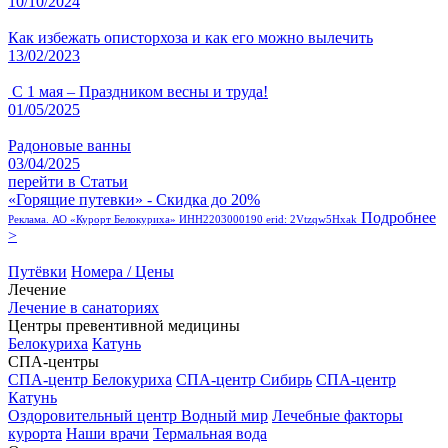
10/10/2024
Как избежать описторхоза и как его можно вылечить
13/02/2023
С 1 мая – Праздником весны и труда!
01/05/2025
Радоновые ванны
03/04/2025
перейти в Статьи
«Горящие путевки» - Скидка до 20%
Подробнее
Реклама. АО «Курорт Белокуриха» ИНН2203000190 erid: 2Vtzqw5Hxak
>
Путёвки
Номера / Цены
Лечение
Лечение в санаториях
Центры превентивной медицины
Белокуриха
Катунь
СПА-центры
СПА-центр Белокуриха
СПА-центр Сибирь
СПА-центр
Катунь
Оздоровительный центр Водный мир
Лечебные факторы
курорта
Наши врачи
Термальная вода