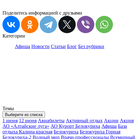
Поделитесь информацией с друзьями
Категории
Афиша
Новости
Статьи
Блог
Без рубрики
Темы
Выберите из списка
1 июня
12 июня
Авиабилеты
Активный отдых
Акции
Акция
АО «Алтайские луга»
АО Курорт Белокуриха
Афиша
База
отдыха Калина красная
Белокуриха
Белокуриха Горная
Белокуриха-2
Водный мир
Врачи-профессионалы
Всемирный