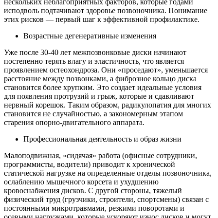
нескольких неблагоприятных факторов, которые годами
исподволь подтачивают здоровье позвоночника. Понимание
этих рисков — первый шаг к эффективной профилактике.
Возрастные дегенеративные изменения
Уже после 30-40 лет межпозвонковые диски начинают
постепенно терять влагу и эластичность, что является
проявлением остеохондроза. Они «проседают», уменьшается
расстояние между позвонками, а фиброзное кольцо диска
становится более хрупким. Это создает идеальные условия
для появления протрузий и грыж, которые и сдавливают
нервный корешок. Таким образом, радикулопатия для многих
становится не случайностью, а закономерным этапом
старения опорно-двигательного аппарата.
Профессиональная деятельность и образ жизни
Малоподвижная, «сидячая» работа (офисные сотрудники,
программисты, водители) приводит к хронической
статической нагрузке на определенные отделы позвоночника,
ослаблению мышечного корсета и ухудшению
кровоснабжения дисков. С другой стороны, тяжелый
физический труд (грузчики, строители, спортсмены) связан с
постоянными микротравмами, резкими поворотами и
осевыми нагрузками, которые ускоряют износ дисков и могут