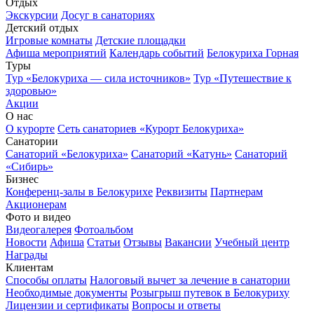
Отдых
Экскурсии
Досуг в санаториях
Детский отдых
Игровые комнаты
Детские площадки
Афиша мероприятий
Календарь событий
Белокуриха Горная
Туры
Тур «Белокуриха — сила источников»
Тур «Путешествие к
здоровью»
Акции
О нас
О курорте
Сеть санаториев «Курорт Белокуриха»
Санатории
Санаторий «Белокуриха»
Санаторий «Катунь»
Санаторий
«Сибирь»
Бизнес
Конференц-залы в Белокурихе
Реквизиты
Партнерам
Акционерам
Фото и видео
Видеогалерея
Фотоальбом
Новости
Афиша
Статьи
Отзывы
Вакансии
Учебный центр
Награды
Клиентам
Способы оплаты
Налоговый вычет за лечение в санатории
Необходимые документы
Розыгрыш путевок в Белокуриху
Лицензии и сертификаты
Вопросы и ответы