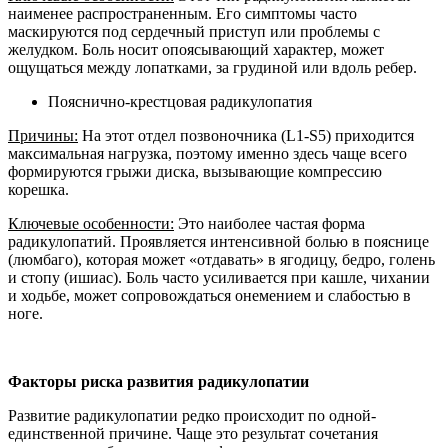
наименее распространенным. Его симптомы часто
маскируются под сердечный приступ или проблемы с
желудком. Боль носит опоясывающий характер, может
ощущаться между лопатками, за грудиной или вдоль ребер.
Пояснично-крестцовая радикулопатия
Причины:
На этот отдел позвоночника (L1-S5) приходится
максимальная нагрузка, поэтому именно здесь чаще всего
формируются грыжи диска, вызывающие компрессию
корешка.
Ключевые особенности:
Это наиболее частая форма
радикулопатий. Проявляется интенсивной болью в пояснице
(люмбаго), которая может «отдавать» в ягодицу, бедро, голень
и стопу (ишиас). Боль часто усиливается при кашле, чихании
и ходьбе, может сопровождаться онемением и слабостью в
ноге.
Факторы риска развития радикулопатии
Развитие радикулопатии редко происходит по одной-
единственной причине. Чаще это результат сочетания