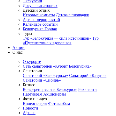
Экскурсии
Досуг в санаториях
Детский отдых
Игровые комнаты
Детские площадки
Афиша мероприятий
Календарь событий
Белокуриха Горная
Туры
Тур «Белокуриха — сила источников»
Тур
«Путешествие к здоровью»
Акции
О нас
О курорте
Сеть санаториев «Курорт Белокуриха»
Санатории
Санаторий «Белокуриха»
Санаторий «Катунь»
Санаторий «Сибирь»
Бизнес
Конференц-залы в Белокурихе
Реквизиты
Партнерам
Акционерам
Фото и видео
Видеогалерея
Фотоальбом
Новости
Афиша