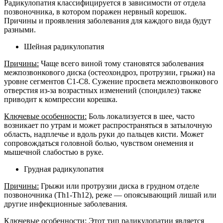
Радикулопатия классифицируется в зависимости от отдела
позвоночника, в котором поражен нервный корешок.
Причины и проявления заболевания для каждого вида будут
разными.
Шейная радикулопатия
Причины:
Чаще всего виной тому становятся заболевания
межпозвонкового диска (остеохондроз, протрузии, грыжи) на
уровне сегментов С1-С8. Сужение просвета межпозвонкового
отверстия из-за возрастных изменений (спондилез) также
приводит к компрессии корешка.
Ключевые особенности:
Боль локализуется в шее, часто
возникает по утрам и может распространяться в затылочную
область, надплечье и вдоль руки до пальцев кисти. Может
сопровождаться головной болью, чувством онемения и
мышечной слабостью в руке.
Грудная радикулопатия
Причины:
Грыжи или протрузии диска в грудном отделе
позвоночника (Th1-Th12), реже — опоясывающий лишай или
другие инфекционные заболевания.
Ключевые особенности:
Этот тип радикулопатии является