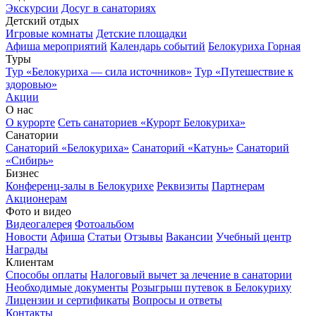
Экскурсии
Досуг в санаториях
Детский отдых
Игровые комнаты
Детские площадки
Афиша мероприятий
Календарь событий
Белокуриха Горная
Туры
Тур «Белокуриха — сила источников»
Тур «Путешествие к
здоровью»
Акции
О нас
О курорте
Сеть санаториев «Курорт Белокуриха»
Санатории
Санаторий «Белокуриха»
Санаторий «Катунь»
Санаторий
«Сибирь»
Бизнес
Конференц-залы в Белокурихе
Реквизиты
Партнерам
Акционерам
Фото и видео
Видеогалерея
Фотоальбом
Новости
Афиша
Статьи
Отзывы
Вакансии
Учебный центр
Награды
Клиентам
Способы оплаты
Налоговый вычет за лечение в санатории
Необходимые документы
Розыгрыш путевок в Белокуриху
Лицензии и сертификаты
Вопросы и ответы
Контакты