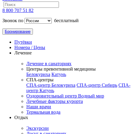
8 800 707 51 82
Звонок по
бесплатный
Бронирование
Путёвки
Номера / Цены
Лечение
Лечение в санаториях
Центры превентивной медицины
Белокуриха
Катунь
СПА-центры
СПА-центр Белокуриха
СПА-центр Сибирь
СПА-
центр Катунь
Оздоровительный центр Водный мир
Лечебные факторы курорта
Наши врачи
Термальная вода
Отдых
Экскурсии
Досуг в санаториях