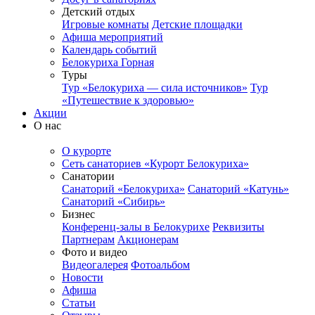
Детский отдых
Игровые комнаты
Детские площадки
Афиша мероприятий
Календарь событий
Белокуриха Горная
Туры
Тур «Белокуриха — сила источников»
Тур
«Путешествие к здоровью»
Акции
О нас
О курорте
Сеть санаториев «Курорт Белокуриха»
Санатории
Санаторий «Белокуриха»
Санаторий «Катунь»
Санаторий «Сибирь»
Бизнес
Конференц-залы в Белокурихе
Реквизиты
Партнерам
Акционерам
Фото и видео
Видеогалерея
Фотоальбом
Новости
Афиша
Статьи