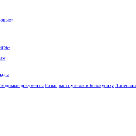
ровью»
бирь»
рам
рады
бходимые документы
Розыгрыш путевок в Белокуриху
Лицензии