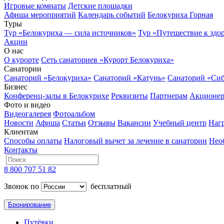
Игровые комнаты
Детские площадки
Афиша мероприятий
Календарь событий
Белокуриха Горная
Туры
Тур «Белокуриха — сила источников»
Тур «Путешествие к здо
Акции
О нас
О курорте
Сеть санаториев «Курорт Белокуриха»
Санатории
Санаторий «Белокуриха»
Санаторий «Катунь»
Санаторий «Си
Бизнес
Конференц-залы в Белокурихе
Реквизиты
Партнерам
Акционе
Фото и видео
Видеогалерея
Фотоальбом
Новости
Афиша
Статьи
Отзывы
Вакансии
Учебный центр
Наг
Клиентам
Способы оплаты
Налоговый вычет за лечение в санатории
Нео
Контакты
8 800 707 51 82
Звонок по
бесплатный
Бронирование
Путёвки