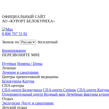
ОФИЦИАЛЬНЫЙ САЙТ
АО «КУРОРТ БЕЛОКУРИХА»
8 800 707 51 82
Звонок по
бесплатный
Бронирование
ПЕРЕЗВОНИТЕ МНЕ
Путёвки
Номера / Цены
Лечение
Лечение в санаториях
Центры превентивной медицины
Белокуриха
Катунь
СПА-центры
СПА-центр Белокуриха
СПА-центр Сибирь
СПА-центр Катун
Оздоровительный центр Водный мир
Лечебные факторы курор
Отдых
Экскурсии
Досуг в санаториях
Детский отдых