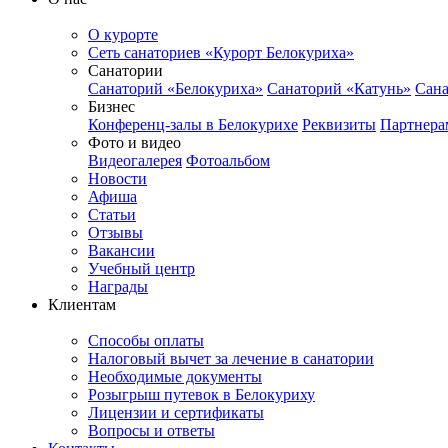
О курорте
Сеть санаториев «Курорт Белокуриха»
Санатории
Санаторий «Белокуриха»
Санаторий «Катунь»
Сана
Бизнес
Конференц-залы в Белокурихе
Реквизиты
Партнера
Фото и видео
Видеогалерея
Фотоальбом
Новости
Афиша
Статьи
Отзывы
Вакансии
Учебный центр
Награды
Клиентам
Способы оплаты
Налоговый вычет за лечение в санатории
Необходимые документы
Розыгрыш путевок в Белокуриху
Лицензии и сертификаты
Вопросы и ответы