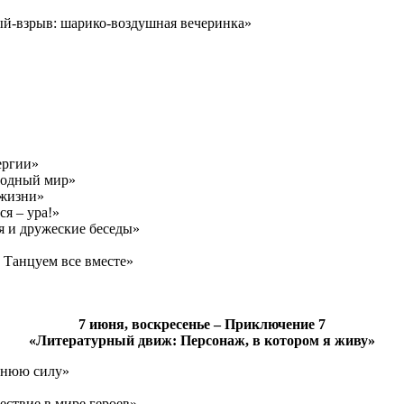
ый-взрыв: шарико-воздушная вечеринка»
ергии»
 водный мир»
 жизни»
ся – ура!»
я и дружеские беседы»
 Танцуем все вместе»
7 июня, воскресенье – Приключение 7
«Литературный движ: Персонаж, в котором я живу»
еннюю силу»
ествие в мире героев»