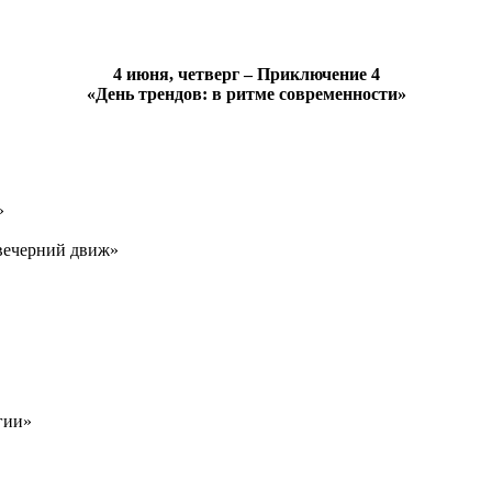
4 июня, четверг – Приключение 4
«День трендов: в ритме современности»
»
 вечерний движ»
гии»