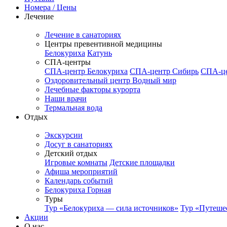
Номера / Цены
Лечение
Лечение в санаториях
Центры превентивной медицины
Белокуриха
Катунь
СПА-центры
СПА-центр Белокуриха
СПА-центр Сибирь
СПА-це
Оздоровительный центр Водный мир
Лечебные факторы курорта
Наши врачи
Термальная вода
Отдых
Экскурсии
Досуг в санаториях
Детский отдых
Игровые комнаты
Детские площадки
Афиша мероприятий
Календарь событий
Белокуриха Горная
Туры
Тур «Белокуриха — сила источников»
Тур «Путеше
Акции
О нас