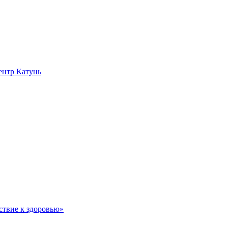
нтр Катунь
ствие к здоровью»