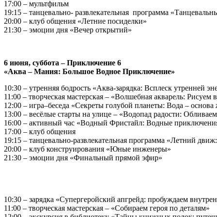
17:00 – мультфильм
19:15 – танцевально- развлекательная программа «Танцевальн
20:00 – клуб общения «Летние посиделки»
21:30 – эмоции дня «Вечер открытий»
6 июня, суббота – Приключение 6
«Аква – Мания: Большое Водное Приключение»
10:30 – утренняя бодрость «Аква-зарядка: Всплеск утренней эн
11:00 – творческая мастерская – «Волшебная акварель: Рисуем
12:00 – игра–беседа «Секреты голубой планеты: Вода – основа
13:00 – весёлые старты на улице – «Водопад радости: Обливаем
16:00 – активный час «Водный Фристайл: Водные приключени
17:00 – клуб общения
19:15 – танцевально-развлекательная программа «Летний движ:
20:00 – клуб конструирования «Юные инженеры»
21:30 – эмоции дня «Финальный прямой эфир»
10:30 – зарядка «Супергеройский апгрейд: пробуждаем внутр
11:00 – творческая мастерская – «Собираем героя по деталям»
12:00 – экскурсия в библиотеку «Тайны книжных полок: путеш