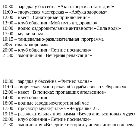
10:30 – зарядка у бассейна «Аква-энергия: старт дня!»
11:00 – творческая мастерская – «Азбука здоровья»
12:00 – квест «Санаторные приключения»
13:00 – клуб общения «Мой путь к здоровью»
16:00 – водно‑оздоровительные активности «Сила воды»
17:00 – мультфильм
19:15 – танцевально-развлекательная программа
«Фестиваль здоровья»
20:00 – клуб общения «Летние посиделки»
21:30 – эмоции дня «Вечерняя релаксация»
10:30 – зарядка у бассейна «Фитнес-волна»
11:00 – творческая мастерская «Создаём своего чебурашку»
12:00 – квест «В поисках пропавших апельсинов»
14:00 – клуб общения
16:00 – водные заводные/спортивный час
17:00 – просмотр мультфильма «Чебурашка 2».
19:15 – развлекательная программа «Вечер апельсиновых чудес
20:00 – клуб общения «Летние посиделки»
21:30 – эмоции дня «Вечерние истории у апельсинового дерева