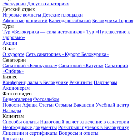
Экскурсии
Досуг в санаториях
Детский отдых
Игровые комнаты
Детские площадки
Афиша мероприятий
Календарь событий
Белокуриха Горная
Туры
Тур «Белокуриха — сила источников»
Тур «Путешествие к
здоровью»
Акции
О нас
О курорте
Сеть санаториев «Курорт Белокуриха»
Санатории
Санаторий «Белокуриха»
Санаторий «Катунь»
Санаторий
«Сибирь»
Бизнес
Конференц-залы в Белокурихе
Реквизиты
Партнерам
Акционерам
Фото и видео
Видеогалерея
Фотоальбом
Новости
Афиша
Статьи
Отзывы
Вакансии
Учебный центр
Награды
Клиентам
Способы оплаты
Налоговый вычет за лечение в санатории
Необходимые документы
Розыгрыш путевок в Белокуриху
Лицензии и сертификаты
Вопросы и ответы
Контакты