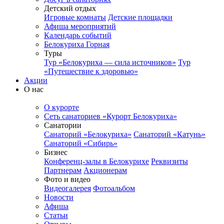
Детский отдых
Игровые комнаты
Детские площадки
Афиша мероприятий
Календарь событий
Белокуриха Горная
Туры
Тур «Белокуриха — сила источников»
Тур
«Путешествие к здоровью»
Акции
О нас
О курорте
Сеть санаториев «Курорт Белокуриха»
Санатории
Санаторий «Белокуриха»
Санаторий «Катунь»
Санаторий «Сибирь»
Бизнес
Конференц-залы в Белокурихе
Реквизиты
Партнерам
Акционерам
Фото и видео
Видеогалерея
Фотоальбом
Новости
Афиша
Статьи