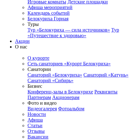
Игровые комнаты
Детские площадки
Афиша мероприятий
Календарь событий
Белокуриха Горная
Туры
Тур «Белокуриха — сила источников»
Тур
«Путешествие к здоровью»
Акции
О нас
О курорте
Сеть санаториев «Курорт Белокуриха»
Санатории
Санаторий «Белокуриха»
Санаторий «Катунь»
Санаторий «Сибирь»
Бизнес
Конференц-залы в Белокурихе
Реквизиты
Партнерам
Акционерам
Фото и видео
Видеогалерея
Фотоальбом
Новости
Афиша
Статьи
Отзывы
Вакансии