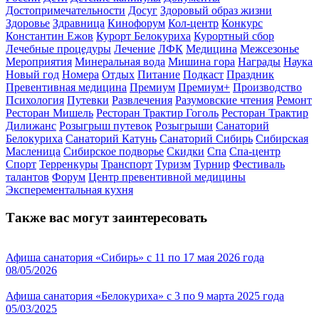
Достопримечательности
Досуг
Здоровый образ жизни
Здоровье
Здравница
Кинофорум
Кол-центр
Конкурс
Константин Ежов
Курорт Белокуриха
Курортный сбор
Лечебные процедуры
Лечение
ЛФК
Медицина
Межсезонье
Мероприятия
Минеральная вода
Мишина гора
Награды
Наука
Новый год
Номера
Отдых
Питание
Подкаст
Праздник
Превентивная медицина
Премиум
Премиум+
Производство
Психология
Путевки
Развлечения
Разумовские чтения
Ремонт
Ресторан Мишель
Ресторан Трактир Гоголь
Ресторан Трактир
Дилижанс
Розыгрыш путевок
Розыгрыши
Санаторий
Белокуриха
Санаторий Катунь
Санаторий Сибирь
Сибирская
Масленица
Сибирское подворье
Скидки
Спа
Спа-центр
Спорт
Терренкуры
Транспорт
Туризм
Турнир
Фестиваль
талантов
Форум
Центр превентивной медицины
Эксперементальная кухня
Также вас могут заинтересовать
Афиша санатория «Сибирь» с 11 по 17 мая 2026 года
08/05/2026
Афиша санатория «Белокуриха» с 3 по 9 марта 2025 года
05/03/2025