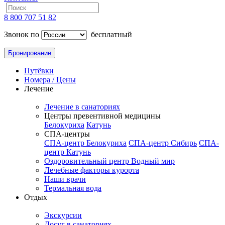
8 800 707 51 82
Звонок по
бесплатный
Бронирование
Путёвки
Номера / Цены
Лечение
Лечение в санаториях
Центры превентивной медицины
Белокуриха
Катунь
СПА-центры
СПА-центр Белокуриха
СПА-центр Сибирь
СПА-
центр Катунь
Оздоровительный центр Водный мир
Лечебные факторы курорта
Наши врачи
Термальная вода
Отдых
Экскурсии
Досуг в санаториях