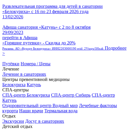
Развлекательная программа для детей в санатории
«Белокуриха» с 16 по 23 февраля 2026 года
13/02/2026
Афиша санатория «Катунь» с 2 по 8 октября
29/09/2023
перейти в Афиша
«Горящие путевки» - Скидка до 20%
Подробнее
Реклама. АО «Курорт Белокуриха» ИНН2203000190 erid: 2Vtzqw5Hxak
>
Путёвки
Номера / Цены
Лечение
Лечение в санаториях
Центры превентивной медицины
Белокуриха
Катунь
СПА-центры
СПА-центр Белокуриха
СПА-центр Сибирь
СПА-центр
Катунь
Оздоровительный центр Водный мир
Лечебные факторы
курорта
Наши врачи
Термальная вода
Отдых
Экскурсии
Досуг в санаториях
Детский отдых