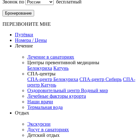
Звонок по
бесплатный
Бронирование
ПЕРЕЗВОНИТЕ МНЕ
Путёвки
Номера / Цены
Лечение
Лечение в санаториях
Центры превентивной медицины
Белокуриха
Катунь
СПА-центры
СПА-центр Белокуриха
СПА-центр Сибирь
СПА-
центр Катунь
Оздоровительный центр Водный мир
Лечебные факторы курорта
Наши врачи
Термальная вода
Отдых
Экскурсии
Досуг в санаториях
Детский отдых