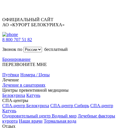
ОФИЦИАЛЬНЫЙ САЙТ
АО «КУРОРТ БЕЛОКУРИХА»
8 800 707 51 82
Звонок по
бесплатный
Бронирование
ПЕРЕЗВОНИТЕ МНЕ
Путёвки
Номера / Цены
Лечение
Лечение в санаториях
Центры превентивной медицины
Белокуриха
Катунь
СПА-центры
СПА-центр Белокуриха
СПА-центр Сибирь
СПА-центр
Катунь
Оздоровительный центр Водный мир
Лечебные факторы
курорта
Наши врачи
Термальная вода
Отдых