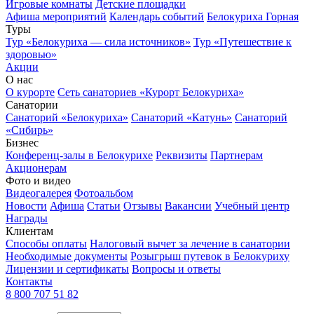
Игровые комнаты
Детские площадки
Афиша мероприятий
Календарь событий
Белокуриха Горная
Туры
Тур «Белокуриха — сила источников»
Тур «Путешествие к
здоровью»
Акции
О нас
О курорте
Сеть санаториев «Курорт Белокуриха»
Санатории
Санаторий «Белокуриха»
Санаторий «Катунь»
Санаторий
«Сибирь»
Бизнес
Конференц-залы в Белокурихе
Реквизиты
Партнерам
Акционерам
Фото и видео
Видеогалерея
Фотоальбом
Новости
Афиша
Статьи
Отзывы
Вакансии
Учебный центр
Награды
Клиентам
Способы оплаты
Налоговый вычет за лечение в санатории
Необходимые документы
Розыгрыш путевок в Белокуриху
Лицензии и сертификаты
Вопросы и ответы
Контакты
8 800 707 51 82