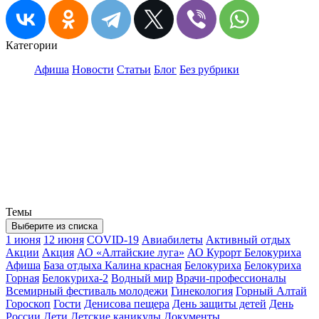
Категории
Афиша
Новости
Статьи
Блог
Без рубрики
Темы
Выберите из списка
1 июня
12 июня
COVID-19
Авиабилеты
Активный отдых
Акции
Акция
АО «Алтайские луга»
АО Курорт Белокуриха
Афиша
База отдыха Калина красная
Белокуриха
Белокуриха
Горная
Белокуриха-2
Водный мир
Врачи-профессионалы
Всемирный фестиваль молодежи
Гинекология
Горный Алтай
Гороскоп
Гости
Денисова пещера
День защиты детей
День
России
Дети
Детские каникулы
Документы