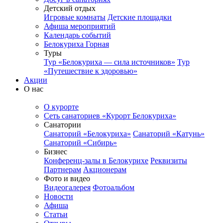
Детский отдых
Игровые комнаты
Детские площадки
Афиша мероприятий
Календарь событий
Белокуриха Горная
Туры
Тур «Белокуриха — сила источников»
Тур
«Путешествие к здоровью»
Акции
О нас
О курорте
Сеть санаториев «Курорт Белокуриха»
Санатории
Санаторий «Белокуриха»
Санаторий «Катунь»
Санаторий «Сибирь»
Бизнес
Конференц-залы в Белокурихе
Реквизиты
Партнерам
Акционерам
Фото и видео
Видеогалерея
Фотоальбом
Новости
Афиша
Статьи