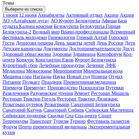
Темы
Выберите из списка
1 июня
12 июня
Авиабилеты
Активный отдых
Акции
Акция
АО «Алтайские луга»
АО Курорт Белокуриха
Афиша
База
отдыха Калина красная
Белокуриха
Белокуриха Горная
Белокуриха-2
Водный мир
Врачи-профессионалы
Всемирный
фестиваль молодежи
Гинекология
Горный Алтай
Гороскоп
Гости
Денисова пещера
День защиты детей
День России
Дети
Детские каникулы
Документы
Достопримечательности
Досуг
Здоровый образ жизни
Здоровье
Здравница
Кинофорум
Кол-
центр
Конкурс
Константин Ежов
Курорт Белокуриха
Курортный сбор
Лечебные процедуры
Лечение
ЛФК
Медицина
Межсезонье
Мероприятия
Минеральная вода
Мишина гора
Награды
Наука
Новый год
Номера
Отдых
Питание
Подкаст
Праздник
Превентивная медицина
Премиум
Премиум+
Производство
Психология
Путевки
Развлечения
Разумовские чтения
Ремонт
Ресторан Мишель
Ресторан Трактир Гоголь
Ресторан Трактир Дилижанс
Розыгрыш путевок
Розыгрыши
Санаторий Белокуриха
Санаторий Катунь
Санаторий Сибирь
Сибирская Масленица
Сибирское подворье
Скидки
Спа
Спа-центр
Спорт
Терренкуры
Транспорт
Туризм
Турнир
Фестиваль талантов
Форум
Центр превентивной медицины
Эксперементальная
кухня