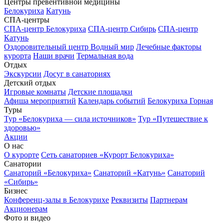
Центры превентивной медицины
Белокуриха
Катунь
СПА-центры
СПА-центр Белокуриха
СПА-центр Сибирь
СПА-центр
Катунь
Оздоровительный центр Водный мир
Лечебные факторы
курорта
Наши врачи
Термальная вода
Отдых
Экскурсии
Досуг в санаториях
Детский отдых
Игровые комнаты
Детские площадки
Афиша мероприятий
Календарь событий
Белокуриха Горная
Туры
Тур «Белокуриха — сила источников»
Тур «Путешествие к
здоровью»
Акции
О нас
О курорте
Сеть санаториев «Курорт Белокуриха»
Санатории
Санаторий «Белокуриха»
Санаторий «Катунь»
Санаторий
«Сибирь»
Бизнес
Конференц-залы в Белокурихе
Реквизиты
Партнерам
Акционерам
Фото и видео