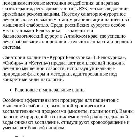
немедикаментозные методики воздействия: аппаратная
физиотерапия, регулярные занятия ЛФК, четкое следование
врачебным рекомендациям. Поэтому санаторно-курортное
лечение является важным этапом реабилитации пациентов с
мышечной слабостью. Среди российских курортов особое
место занимает Белокуриха — знаменитый
бальнеологический курорт в Алтайском крае, где успешно
лечат заболевания опорно-двигательного аппарата и нервной
системы.
Санатории холдинга «Курорт Белокуриха» («Белокуриха»,
«Сибирь» и «Катунь») предлагают комплексный подход к
лечению мышечной слабости, используя уникальные
природные факторы и методики, адаптированные под
конкретные виды патологий.
Радоновые и минеральные ванны
Особенно эффективны эти процедуры для пациентов с
мышечной слабостью, вызванной хроническими
воспалительными процессами (миозиты, полимиозит). Ванны
на основе природной азотно-кремнистой радонсодержащей
воды снижают воспаление, стимулируют кровообращение и
уменьшают болевой синдром.