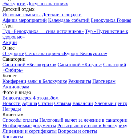
Экскурсии
Досуг в санаториях
Детский отдых
Игровые комнаты
Детские площадки
Афиша мероприятий
Календарь событий
Белокуриха Горная
Туры
Тур «Белокуриха — сила источников»
Тур «Путешествие к
здоровью»
Акции
О нас
О курорте
Сеть санаториев «Курорт Белокуриха»
Санатории
Санаторий «Белокуриха»
Санаторий «Катунь»
Санаторий
«Сибирь»
Бизнес
Конференц-залы в Белокурихе
Реквизиты
Партнерам
Акционерам
Фото и видео
Видеогалерея
Фотоальбом
Новости
Афиша
Статьи
Отзывы
Вакансии
Учебный центр
Награды
Клиентам
Способы оплаты
Налоговый вычет за лечение в санатории
Необходимые документы
Розыгрыш путевок в Белокуриху
Лицензии и сертификаты
Вопросы и ответы
Контакты