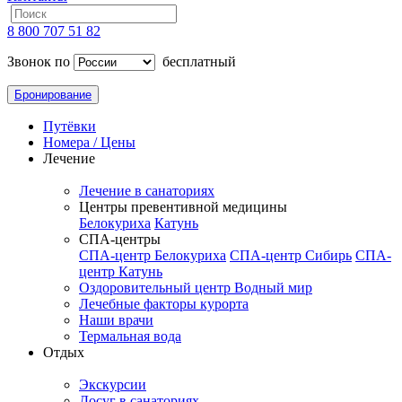
8 800 707 51 82
Звонок по
бесплатный
Бронирование
Путёвки
Номера / Цены
Лечение
Лечение в санаториях
Центры превентивной медицины
Белокуриха
Катунь
СПА-центры
СПА-центр Белокуриха
СПА-центр Сибирь
СПА-
центр Катунь
Оздоровительный центр Водный мир
Лечебные факторы курорта
Наши врачи
Термальная вода
Отдых
Экскурсии
Досуг в санаториях