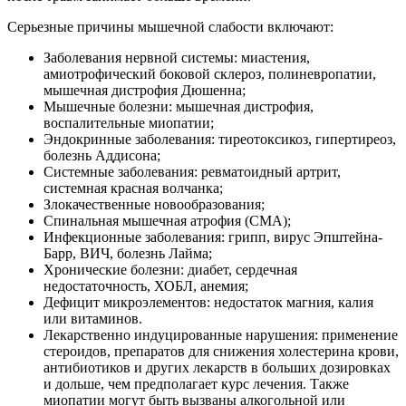
Серьезные причины мышечной слабости включают:
Заболевания нервной системы: миастения,
амиотрофический боковой склероз, полиневропатии,
мышечная дистрофия Дюшенна;
Мышечные болезни: мышечная дистрофия,
воспалительные миопатии;
Эндокринные заболевания: тиреотоксикоз, гипертиреоз,
болезнь Аддисона;
Системные заболевания: ревматоидный артрит,
системная красная волчанка;
Злокачественные новообразования;
Спинальная мышечная атрофия (СМА);
Инфекционные заболевания: грипп, вирус Эпштейна-
Барр, ВИЧ, болезнь Лайма;
Хронические болезни: диабет, сердечная
недостаточность, ХОБЛ, анемия;
Дефицит микроэлементов: недостаток магния, калия
или витаминов.
Лекарственно индуцированные нарушения: применение
стероидов, препаратов для снижения холестерина крови,
антибиотиков и других лекарств в больших дозировках
и дольше, чем предполагает курс лечения. Также
миопатии могут быть вызваны алкогольной или