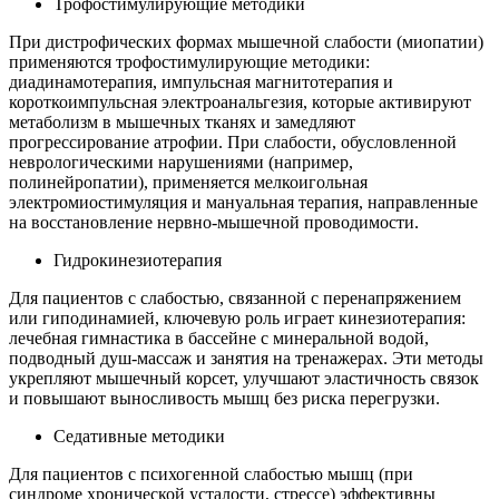
Трофостимулирующие методики
При дистрофических формах мышечной слабости (миопатии)
применяются трофостимулирующие методики:
диадинамотерапия, импульсная магнитотерапия и
короткоимпульсная электроанальгезия, которые активируют
метаболизм в мышечных тканях и замедляют
прогрессирование атрофии. При слабости, обусловленной
неврологическими нарушениями (например,
полинейропатии), применяется мелкоигольная
электромиостимуляция и мануальная терапия, направленные
на восстановление нервно-мышечной проводимости.
Гидрокинезиотерапия
Для пациентов с слабостью, связанной с перенапряжением
или гиподинамией, ключевую роль играет кинезиотерапия:
лечебная гимнастика в бассейне с минеральной водой,
подводный душ-массаж и занятия на тренажерах. Эти методы
укрепляют мышечный корсет, улучшают эластичность связок
и повышают выносливость мышц без риска перегрузки.
Седативные методики
Для пациентов с психогенной слабостью мышц (при
синдроме хронической усталости, стрессе) эффективны