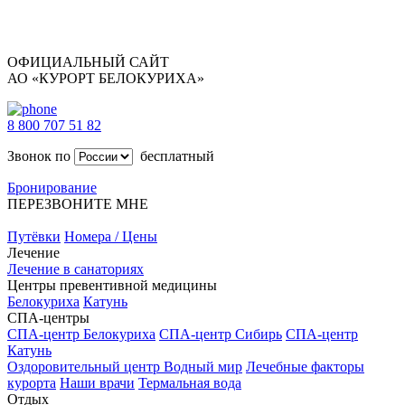
ОФИЦИАЛЬНЫЙ САЙТ
АО «КУРОРТ БЕЛОКУРИХА»
8 800 707 51 82
Звонок по
бесплатный
Бронирование
ПЕРЕЗВОНИТЕ МНЕ
Путёвки
Номера / Цены
Лечение
Лечение в санаториях
Центры превентивной медицины
Белокуриха
Катунь
СПА-центры
СПА-центр Белокуриха
СПА-центр Сибирь
СПА-центр
Катунь
Оздоровительный центр Водный мир
Лечебные факторы
курорта
Наши врачи
Термальная вода
Отдых