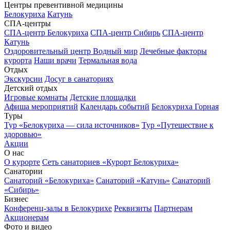
Центры превентивной медицины
Белокуриха
Катунь
СПА-центры
СПА-центр Белокуриха
СПА-центр Сибирь
СПА-центр
Катунь
Оздоровительный центр Водный мир
Лечебные факторы
курорта
Наши врачи
Термальная вода
Отдых
Экскурсии
Досуг в санаториях
Детский отдых
Игровые комнаты
Детские площадки
Афиша мероприятий
Календарь событий
Белокуриха Горная
Туры
Тур «Белокуриха — сила источников»
Тур «Путешествие к
здоровью»
Акции
О нас
О курорте
Сеть санаториев «Курорт Белокуриха»
Санатории
Санаторий «Белокуриха»
Санаторий «Катунь»
Санаторий
«Сибирь»
Бизнес
Конференц-залы в Белокурихе
Реквизиты
Партнерам
Акционерам
Фото и видео