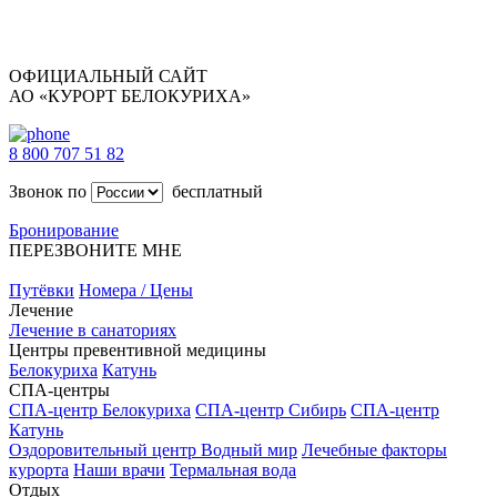
ОФИЦИАЛЬНЫЙ САЙТ
АО «КУРОРТ БЕЛОКУРИХА»
8 800 707 51 82
Звонок по
бесплатный
Бронирование
ПЕРЕЗВОНИТЕ МНЕ
Путёвки
Номера / Цены
Лечение
Лечение в санаториях
Центры превентивной медицины
Белокуриха
Катунь
СПА-центры
СПА-центр Белокуриха
СПА-центр Сибирь
СПА-центр
Катунь
Оздоровительный центр Водный мир
Лечебные факторы
курорта
Наши врачи
Термальная вода
Отдых