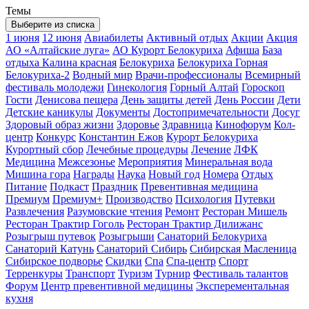
Темы
Выберите из списка
1 июня
12 июня
Авиабилеты
Активный отдых
Акции
Акция
АО «Алтайские луга»
АО Курорт Белокуриха
Афиша
База
отдыха Калина красная
Белокуриха
Белокуриха Горная
Белокуриха-2
Водный мир
Врачи-профессионалы
Всемирный
фестиваль молодежи
Гинекология
Горный Алтай
Гороскоп
Гости
Денисова пещера
День защиты детей
День России
Дети
Детские каникулы
Документы
Достопримечательности
Досуг
Здоровый образ жизни
Здоровье
Здравница
Кинофорум
Кол-
центр
Конкурс
Константин Ежов
Курорт Белокуриха
Курортный сбор
Лечебные процедуры
Лечение
ЛФК
Медицина
Межсезонье
Мероприятия
Минеральная вода
Мишина гора
Награды
Наука
Новый год
Номера
Отдых
Питание
Подкаст
Праздник
Превентивная медицина
Премиум
Премиум+
Производство
Психология
Путевки
Развлечения
Разумовские чтения
Ремонт
Ресторан Мишель
Ресторан Трактир Гоголь
Ресторан Трактир Дилижанс
Розыгрыш путевок
Розыгрыши
Санаторий Белокуриха
Санаторий Катунь
Санаторий Сибирь
Сибирская Масленица
Сибирское подворье
Скидки
Спа
Спа-центр
Спорт
Терренкуры
Транспорт
Туризм
Турнир
Фестиваль талантов
Форум
Центр превентивной медицины
Эксперементальная
кухня