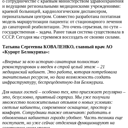
о сотрудничестве с краевым министерством здравоохранения
и ведущими региональными медицинскими учреждениями:
краевой больницей, кардиологическим диспансером,
перинатальным центром. Совместно разработана поэтапная
модель маршрутизации пациента: от стационарного лечения
до санаторной реабилитации. Это очень серьезная, по сути –
государственная – задача. Ранее такая система существовала в
СССР. Сегодня мы стремимся воссоздать ее своими силами.
Татьяна Сергеевна КОВАЛЕНКО, главный врач АО
«Курорт Белокуриха»:
«Впервые за всю историю санатория полностью
реконструирован и введен в строй целый этаж – 21
медицинский кабинет. Это работа, которая потребовала
значительных ресурсов, но дала возможность создать
инфраструктуру, беспрецедентную для Белокурихи.
Для наших гостей – особенно тех, кто приезжает регулярно –
это, безусловно, приятный сюрприз. Мы уже получили
множество положительных отзывов о новых условиях:
светлые кабинеты, современное оснащение, простор и
комфорт. Сотрудники также отмечают: работать в
обновленных кабинетах гораздо удобнее. Часть техники еще
поступает, но уже сейчас отделения функционируют на
совершенно ином уровне.