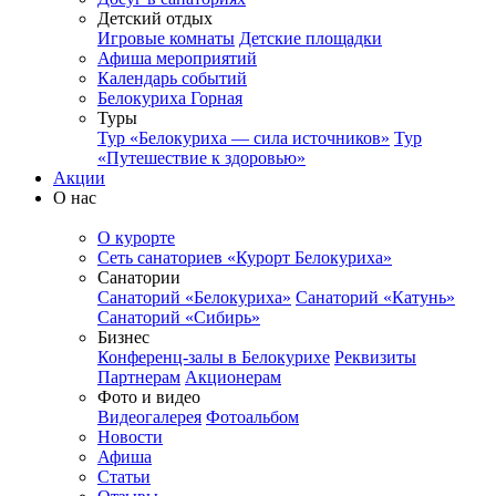
Детский отдых
Игровые комнаты
Детские площадки
Афиша мероприятий
Календарь событий
Белокуриха Горная
Туры
Тур «Белокуриха — сила источников»
Тур
«Путешествие к здоровью»
Акции
О нас
О курорте
Сеть санаториев «Курорт Белокуриха»
Санатории
Санаторий «Белокуриха»
Санаторий «Катунь»
Санаторий «Сибирь»
Бизнес
Конференц-залы в Белокурихе
Реквизиты
Партнерам
Акционерам
Фото и видео
Видеогалерея
Фотоальбом
Новости
Афиша
Статьи