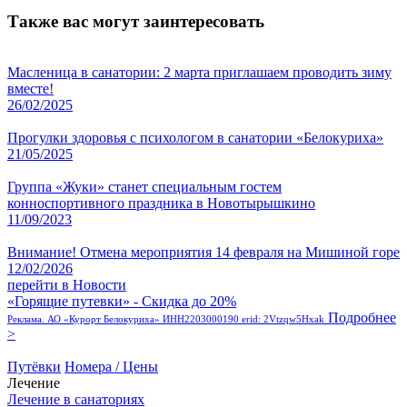
Также вас могут заинтересовать
Масленица в санатории: 2 марта приглашаем проводить зиму
вместе!
26/02/2025
Прогулки здоровья с психологом в санатории «Белокуриха»
21/05/2025
Группа «Жуки» станет специальным гостем
конноспортивного праздника в Новотырышкино
11/09/2023
Внимание! Отмена мероприятия 14 февраля на Мишиной горе
12/02/2026
перейти в Новости
«Горящие путевки» - Скидка до 20%
Подробнее
Реклама. АО «Курорт Белокуриха» ИНН2203000190 erid: 2Vtzqw5Hxak
>
Путёвки
Номера / Цены
Лечение
Лечение в санаториях