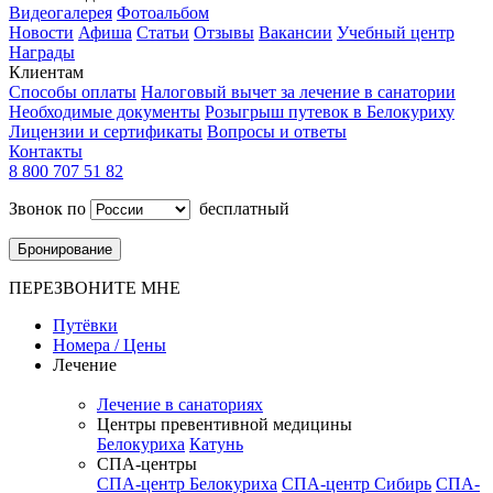
Видеогалерея
Фотоальбом
Новости
Афиша
Статьи
Отзывы
Вакансии
Учебный центр
Награды
Клиентам
Способы оплаты
Налоговый вычет за лечение в санатории
Необходимые документы
Розыгрыш путевок в Белокуриху
Лицензии и сертификаты
Вопросы и ответы
Контакты
8 800 707 51 82
Звонок по
бесплатный
Бронирование
ПЕРЕЗВОНИТЕ МНЕ
Путёвки
Номера / Цены
Лечение
Лечение в санаториях
Центры превентивной медицины
Белокуриха
Катунь
СПА-центры
СПА-центр Белокуриха
СПА-центр Сибирь
СПА-