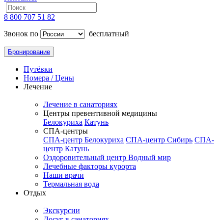
8 800 707 51 82
Звонок по
бесплатный
Бронирование
Путёвки
Номера / Цены
Лечение
Лечение в санаториях
Центры превентивной медицины
Белокуриха
Катунь
СПА-центры
СПА-центр Белокуриха
СПА-центр Сибирь
СПА-
центр Катунь
Оздоровительный центр Водный мир
Лечебные факторы курорта
Наши врачи
Термальная вода
Отдых
Экскурсии
Досуг в санаториях