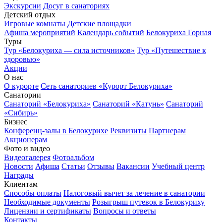
Экскурсии
Досуг в санаториях
Детский отдых
Игровые комнаты
Детские площадки
Афиша мероприятий
Календарь событий
Белокуриха Горная
Туры
Тур «Белокуриха — сила источников»
Тур «Путешествие к
здоровью»
Акции
О нас
О курорте
Сеть санаториев «Курорт Белокуриха»
Санатории
Санаторий «Белокуриха»
Санаторий «Катунь»
Санаторий
«Сибирь»
Бизнес
Конференц-залы в Белокурихе
Реквизиты
Партнерам
Акционерам
Фото и видео
Видеогалерея
Фотоальбом
Новости
Афиша
Статьи
Отзывы
Вакансии
Учебный центр
Награды
Клиентам
Способы оплаты
Налоговый вычет за лечение в санатории
Необходимые документы
Розыгрыш путевок в Белокуриху
Лицензии и сертификаты
Вопросы и ответы
Контакты