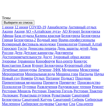
Темы
Выберите из списка
1 июня
12 июня
COVID-19
Авиабилеты
Активный отдых
Акции
Акция
АО «Алтайские луга»
АО Курорт Белокуриха
Афиша
База отдыха Калина красная
Белокуриха
Белокуриха
Горная
Белокуриха-2
Водный мир
Врачи-профессионалы
Всемирный фестиваль молодежи
Гинекология
Горный Алтай
Гороскоп
Гости
Денисова пещера
День защиты детей
День
России
Дети
Детские каникулы
Документы
Достопримечательности
Досуг
Здоровый образ жизни
Здоровье
Здравница
Кинофорум
Кол-центр
Конкурс
Константин Ежов
Курорт Белокуриха
Курортный сбор
Лечебные процедуры
Лечение
ЛФК
Медицина
Межсезонье
Мероприятия
Минеральная вода
Мишина гора
Награды
Наука
Новый год
Номера
Отдых
Питание
Подкаст
Праздник
Превентивная медицина
Премиум
Премиум+
Производство
Психология
Путевки
Развлечения
Разумовские чтения
Ремонт
Ресторан Мишель
Ресторан Трактир Гоголь
Ресторан Трактир
Дилижанс
Розыгрыш путевок
Розыгрыши
Санаторий
Белокуриха
Санаторий Катунь
Санаторий Сибирь
Сибирская
Масленица
Сибирское подворье
Скидки
Спа
Спа-центр