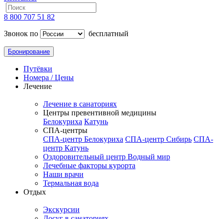
8 800 707 51 82
Звонок по
бесплатный
Бронирование
Путёвки
Номера / Цены
Лечение
Лечение в санаториях
Центры превентивной медицины
Белокуриха
Катунь
СПА-центры
СПА-центр Белокуриха
СПА-центр Сибирь
СПА-
центр Катунь
Оздоровительный центр Водный мир
Лечебные факторы курорта
Наши врачи
Термальная вода
Отдых
Экскурсии
Досуг в санаториях