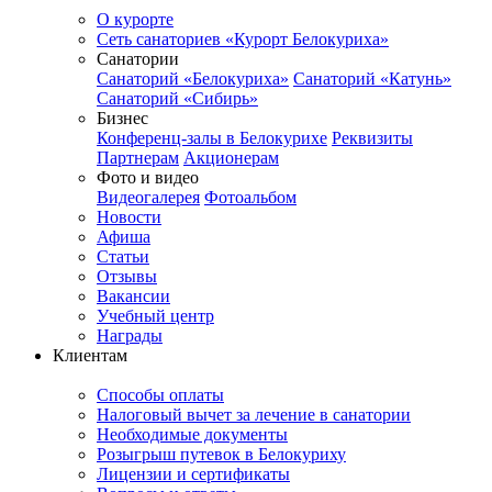
О курорте
Сеть санаториев «Курорт Белокуриха»
Санатории
Санаторий «Белокуриха»
Санаторий «Катунь»
Санаторий «Сибирь»
Бизнес
Конференц-залы в Белокурихе
Реквизиты
Партнерам
Акционерам
Фото и видео
Видеогалерея
Фотоальбом
Новости
Афиша
Статьи
Отзывы
Вакансии
Учебный центр
Награды
Клиентам
Способы оплаты
Налоговый вычет за лечение в санатории
Необходимые документы
Розыгрыш путевок в Белокуриху
Лицензии и сертификаты