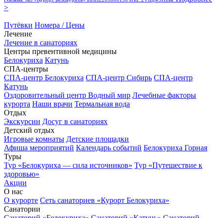
>
Путёвки
Номера / Цены
Лечение
Лечение в санаториях
Центры превентивной медицины
Белокуриха
Катунь
СПА-центры
СПА-центр Белокуриха
СПА-центр Сибирь
СПА-центр
Катунь
Оздоровительный центр Водный мир
Лечебные факторы
курорта
Наши врачи
Термальная вода
Отдых
Экскурсии
Досуг в санаториях
Детский отдых
Игровые комнаты
Детские площадки
Афиша мероприятий
Календарь событий
Белокуриха Горная
Туры
Тур «Белокуриха — сила источников»
Тур «Путешествие к
здоровью»
Акции
О нас
О курорте
Сеть санаториев «Курорт Белокуриха»
Санатории
Санаторий «Белокуриха»
Санаторий «Катунь»
Санаторий