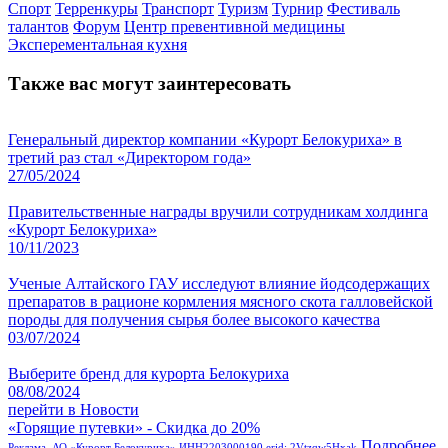
Спорт
Терренкуры
Транспорт
Туризм
Турнир
Фестиваль
талантов
Форум
Центр превентивной медицины
Эксперементальная кухня
Также вас могут заинтересовать
Генеральный директор компании «Курорт Белокуриха» в
третий раз стал «Директором года»
27/05/2024
Правительственные награды вручили сотрудникам холдинга
«Курорт Белокуриха»
10/11/2023
Ученые Алтайского ГАУ исследуют влияние йодсодержащих
препаратов в рационе кормления мясного скота галловейской
породы для получения сырья более высокого качества
03/07/2024
Выберите бренд для курорта Белокуриха
08/08/2024
перейти в Новости
«Горящие путевки» - Скидка до 20%
Подробнее
Реклама. АО «Курорт Белокуриха» ИНН2203000190 erid: 2Vtzqw5Hxak