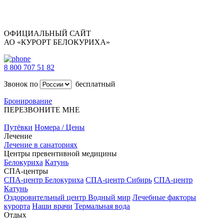
ОФИЦИАЛЬНЫЙ САЙТ
АО «КУРОРТ БЕЛОКУРИХА»
8 800 707 51 82
Звонок по
бесплатный
Бронирование
ПЕРЕЗВОНИТЕ МНЕ
Путёвки
Номера / Цены
Лечение
Лечение в санаториях
Центры превентивной медицины
Белокуриха
Катунь
СПА-центры
СПА-центр Белокуриха
СПА-центр Сибирь
СПА-центр
Катунь
Оздоровительный центр Водный мир
Лечебные факторы
курорта
Наши врачи
Термальная вода
Отдых