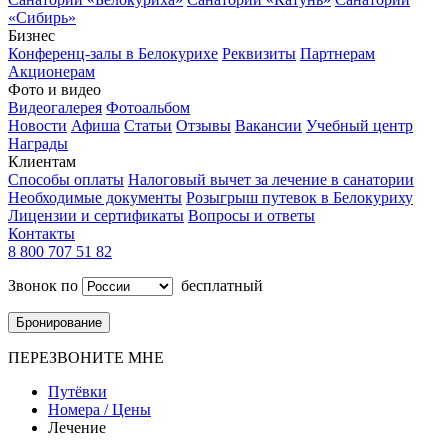
«Сибирь»
Бизнес
Конференц-залы в Белокурихе
Реквизиты
Партнерам
Акционерам
Фото и видео
Видеогалерея
Фотоальбом
Новости
Афиша
Статьи
Отзывы
Вакансии
Учебный центр
Награды
Клиентам
Способы оплаты
Налоговый вычет за лечение в санатории
Необходимые документы
Розыгрыш путевок в Белокуриху
Лицензии и сертификаты
Вопросы и ответы
Контакты
8 800 707 51 82
Звонок по
бесплатный
Бронирование
ПЕРЕЗВОНИТЕ МНЕ
Путёвки
Номера / Цены
Лечение