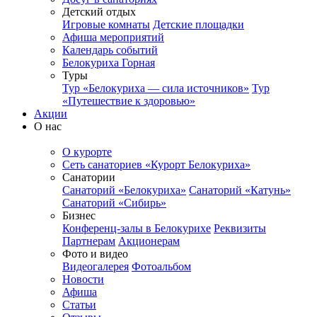
Детский отдых
Игровые комнаты
Детские площадки
Афиша мероприятий
Календарь событий
Белокуриха Горная
Туры
Тур «Белокуриха — сила источников»
Тур
«Путешествие к здоровью»
Акции
О нас
О курорте
Сеть санаториев «Курорт Белокуриха»
Санатории
Санаторий «Белокуриха»
Санаторий «Катунь»
Санаторий «Сибирь»
Бизнес
Конференц-залы в Белокурихе
Реквизиты
Партнерам
Акционерам
Фото и видео
Видеогалерея
Фотоальбом
Новости
Афиша
Статьи