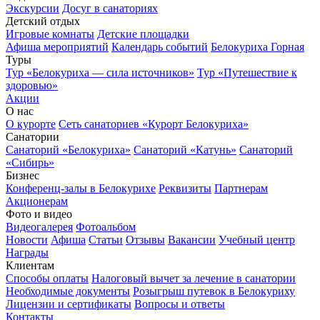
Экскурсии
Досуг в санаториях
Детский отдых
Игровые комнаты
Детские площадки
Афиша мероприятий
Календарь событий
Белокуриха Горная
Туры
Тур «Белокуриха — сила источников»
Тур «Путешествие к
здоровью»
Акции
О нас
О курорте
Сеть санаториев «Курорт Белокуриха»
Санатории
Санаторий «Белокуриха»
Санаторий «Катунь»
Санаторий
«Сибирь»
Бизнес
Конференц-залы в Белокурихе
Реквизиты
Партнерам
Акционерам
Фото и видео
Видеогалерея
Фотоальбом
Новости
Афиша
Статьи
Отзывы
Вакансии
Учебный центр
Награды
Клиентам
Способы оплаты
Налоговый вычет за лечение в санатории
Необходимые документы
Розыгрыш путевок в Белокуриху
Лицензии и сертификаты
Вопросы и ответы
Контакты