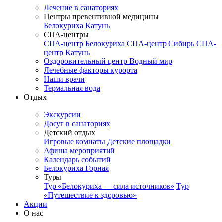
Лечение в санаториях
Центры превентивной медицины
Белокуриха
Катунь
СПА-центры
СПА-центр Белокуриха
СПА-центр Сибирь
СПА-
центр Катунь
Оздоровительный центр Водный мир
Лечебные факторы курорта
Наши врачи
Термальная вода
Отдых
Экскурсии
Досуг в санаториях
Детский отдых
Игровые комнаты
Детские площадки
Афиша мероприятий
Календарь событий
Белокуриха Горная
Туры
Тур «Белокуриха — сила источников»
Тур
«Путешествие к здоровью»
Акции
О нас