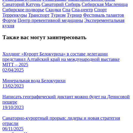
Санаторий Катунь
Санаторий Сибирь
Сибирская Масленица
Сибирское подворье
Скидки
Спа
Спа-центр
Спорт
Терренкуры
Транспорт
Туризм
Турнир
Фестиваль талантов
Форум
Центр превентивной медицины
Эксперементальная
кухня
Также вас могут заинтересовать
Холдинг «Курорт Белокуриха» в составе делегации
представил Алтайский край на международной выставке
MITT – 2025
02/04/2025
Минеральная вода Белокурихи
13/02/2023
Написать географический диктант можно будет на Денисовой
пещере
19/10/2023
Санаторно-курортный прорыв: лидеры и новая стратегия
отрасли
06/11/2025