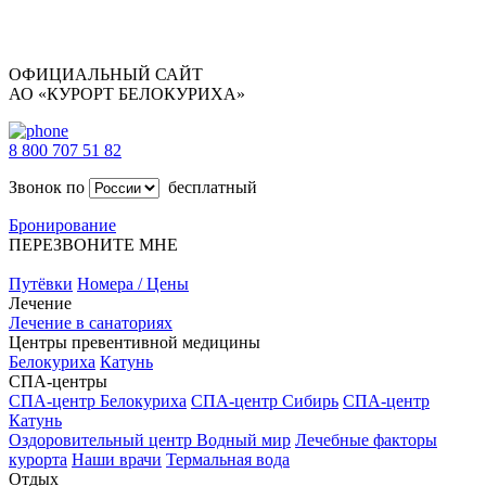
ОФИЦИАЛЬНЫЙ САЙТ
АО «КУРОРТ БЕЛОКУРИХА»
8 800 707 51 82
Звонок по
бесплатный
Бронирование
ПЕРЕЗВОНИТЕ МНЕ
Путёвки
Номера / Цены
Лечение
Лечение в санаториях
Центры превентивной медицины
Белокуриха
Катунь
СПА-центры
СПА-центр Белокуриха
СПА-центр Сибирь
СПА-центр
Катунь
Оздоровительный центр Водный мир
Лечебные факторы
курорта
Наши врачи
Термальная вода
Отдых