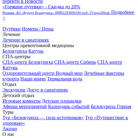
перейти в Новости
«Горящие путевки» - Скидка до 20%
Подробнее
Реклама. АО «Курорт Белокуриха» ИНН2203000190 erid: 2Vtzqw5Hxak
>
Путёвки
Номера / Цены
Лечение
Лечение в санаториях
Центры превентивной медицины
Белокуриха
Катунь
СПА-центры
СПА-центр Белокуриха
СПА-центр Сибирь
СПА-центр
Катунь
Оздоровительный центр Водный мир
Лечебные факторы
курорта
Наши врачи
Термальная вода
Отдых
Экскурсии
Досуг в санаториях
Детский отдых
Игровые комнаты
Детские площадки
Афиша мероприятий
Календарь событий
Белокуриха Горная
Туры
Тур «Белокуриха — сила источников»
Тур «Путешествие к
здоровью»
Акции
О нас