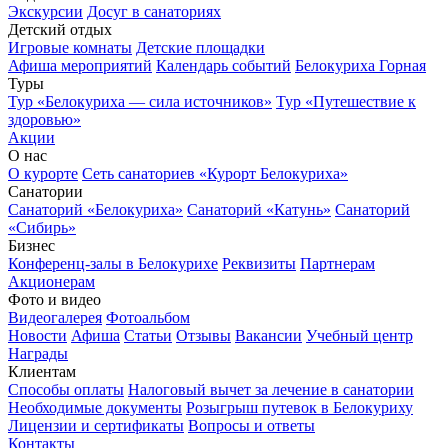
Экскурсии
Досуг в санаториях
Детский отдых
Игровые комнаты
Детские площадки
Афиша мероприятий
Календарь событий
Белокуриха Горная
Туры
Тур «Белокуриха — сила источников»
Тур «Путешествие к
здоровью»
Акции
О нас
О курорте
Сеть санаториев «Курорт Белокуриха»
Санатории
Санаторий «Белокуриха»
Санаторий «Катунь»
Санаторий
«Сибирь»
Бизнес
Конференц-залы в Белокурихе
Реквизиты
Партнерам
Акционерам
Фото и видео
Видеогалерея
Фотоальбом
Новости
Афиша
Статьи
Отзывы
Вакансии
Учебный центр
Награды
Клиентам
Способы оплаты
Налоговый вычет за лечение в санатории
Необходимые документы
Розыгрыш путевок в Белокуриху
Лицензии и сертификаты
Вопросы и ответы
Контакты