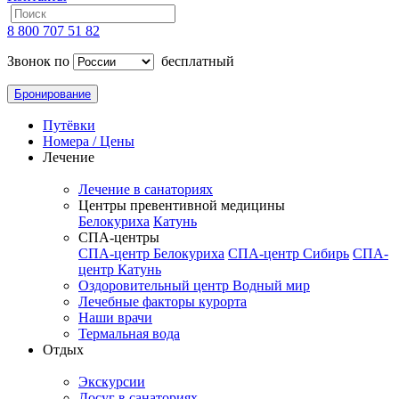
8 800 707 51 82
Звонок по
бесплатный
Бронирование
Путёвки
Номера / Цены
Лечение
Лечение в санаториях
Центры превентивной медицины
Белокуриха
Катунь
СПА-центры
СПА-центр Белокуриха
СПА-центр Сибирь
СПА-
центр Катунь
Оздоровительный центр Водный мир
Лечебные факторы курорта
Наши врачи
Термальная вода
Отдых
Экскурсии
Досуг в санаториях