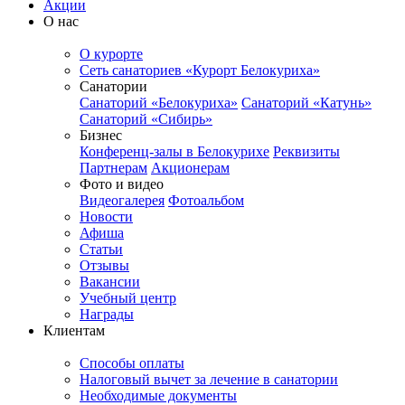
Акции
О нас
О курорте
Сеть санаториев «Курорт Белокуриха»
Санатории
Санаторий «Белокуриха»
Санаторий «Катунь»
Санаторий «Сибирь»
Бизнес
Конференц-залы в Белокурихе
Реквизиты
Партнерам
Акционерам
Фото и видео
Видеогалерея
Фотоальбом
Новости
Афиша
Статьи
Отзывы
Вакансии
Учебный центр
Награды
Клиентам
Способы оплаты
Налоговый вычет за лечение в санатории
Необходимые документы