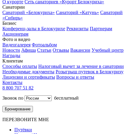
О курорте
Сеть санаториев «Курорт Белокуриха»
Санатории
Санаторий «Белокуриха»
Санаторий «Катунь»
Санаторий
«Сибирь»
Бизнес
Конференц-залы в Белокурихе
Реквизиты
Партнерам
Акционерам
Фото и видео
Видеогалерея
Фотоальбом
Новости
Афиша
Статьи
Отзывы
Вакансии
Учебный центр
Награды
Клиентам
Способы оплаты
Налоговый вычет за лечение в санатории
Необходимые документы
Розыгрыш путевок в Белокуриху
Лицензии и сертификаты
Вопросы и ответы
Контакты
8 800 707 51 82
Звонок по
бесплатный
Бронирование
ПЕРЕЗВОНИТЕ МНЕ
Путёвки