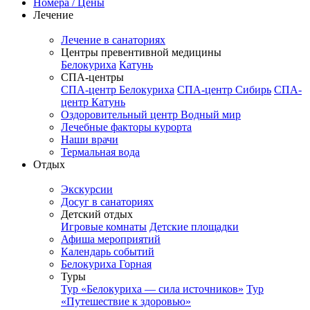
Номера / Цены
Лечение
Лечение в санаториях
Центры превентивной медицины
Белокуриха
Катунь
СПА-центры
СПА-центр Белокуриха
СПА-центр Сибирь
СПА-
центр Катунь
Оздоровительный центр Водный мир
Лечебные факторы курорта
Наши врачи
Термальная вода
Отдых
Экскурсии
Досуг в санаториях
Детский отдых
Игровые комнаты
Детские площадки
Афиша мероприятий
Календарь событий
Белокуриха Горная
Туры
Тур «Белокуриха — сила источников»
Тур
«Путешествие к здоровью»