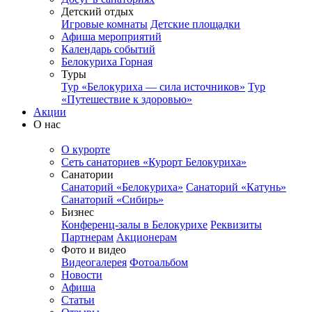
Детский отдых
Игровые комнаты
Детские площадки
Афиша мероприятий
Календарь событий
Белокуриха Горная
Туры
Тур «Белокуриха — сила источников»
Тур
«Путешествие к здоровью»
Акции
О нас
О курорте
Сеть санаториев «Курорт Белокуриха»
Санатории
Санаторий «Белокуриха»
Санаторий «Катунь»
Санаторий «Сибирь»
Бизнес
Конференц-залы в Белокурихе
Реквизиты
Партнерам
Акционерам
Фото и видео
Видеогалерея
Фотоальбом
Новости
Афиша
Статьи