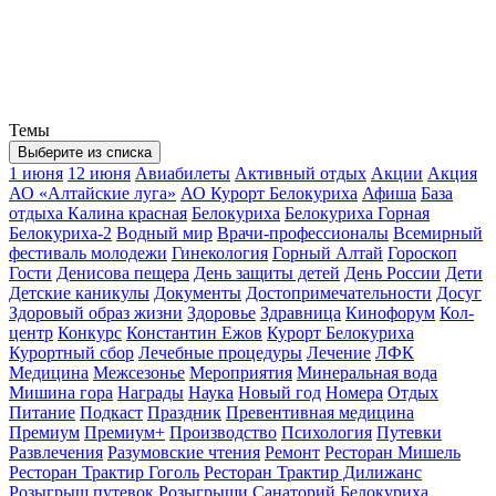
Темы
Выберите из списка
1 июня
12 июня
Авиабилеты
Активный отдых
Акции
Акция
АО «Алтайские луга»
АО Курорт Белокуриха
Афиша
База
отдыха Калина красная
Белокуриха
Белокуриха Горная
Белокуриха-2
Водный мир
Врачи-профессионалы
Всемирный
фестиваль молодежи
Гинекология
Горный Алтай
Гороскоп
Гости
Денисова пещера
День защиты детей
День России
Дети
Детские каникулы
Документы
Достопримечательности
Досуг
Здоровый образ жизни
Здоровье
Здравница
Кинофорум
Кол-
центр
Конкурс
Константин Ежов
Курорт Белокуриха
Курортный сбор
Лечебные процедуры
Лечение
ЛФК
Медицина
Межсезонье
Мероприятия
Минеральная вода
Мишина гора
Награды
Наука
Новый год
Номера
Отдых
Питание
Подкаст
Праздник
Превентивная медицина
Премиум
Премиум+
Производство
Психология
Путевки
Развлечения
Разумовские чтения
Ремонт
Ресторан Мишель
Ресторан Трактир Гоголь
Ресторан Трактир Дилижанс
Розыгрыш путевок
Розыгрыши
Санаторий Белокуриха