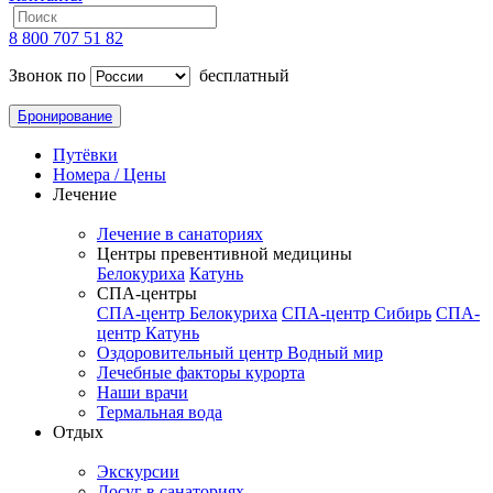
8 800 707 51 82
Звонок по
бесплатный
Бронирование
Путёвки
Номера / Цены
Лечение
Лечение в санаториях
Центры превентивной медицины
Белокуриха
Катунь
СПА-центры
СПА-центр Белокуриха
СПА-центр Сибирь
СПА-
центр Катунь
Оздоровительный центр Водный мир
Лечебные факторы курорта
Наши врачи
Термальная вода
Отдых
Экскурсии
Досуг в санаториях