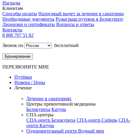
Награды
Клиентам
Способы оплаты
Налоговый вычет за лечение в санатории
Необходимые документы
Розыгрыш путевок в Белокуриху
Лицензии и сертификаты
Вопросы и ответы
Контакты
8 800 707 51 82
Звонок по
бесплатный
Бронирование
ПЕРЕЗВОНИТЕ МНЕ
Путёвки
Номера / Цены
Лечение
Лечение в санаториях
Центры превентивной медицины
Белокуриха
Катунь
СПА-центры
СПА-центр Белокуриха
СПА-центр Сибирь
СПА-
центр Катунь
Оздоровительный центр Водный мир