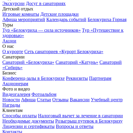
Экскурсии
Досуг в санаториях
Детский отдых
Игровые комнаты
Детские площадки
Афиша мероприятий
Календарь событий
Белокуриха Горная
Туры
Тур «Белокуриха — сила источников»
Тур «Путешествие к
здоровью»
Акции
О нас
О курорте
Сеть санаториев «Курорт Белокуриха»
Санатории
Санаторий «Белокуриха»
Санаторий «Катунь»
Санаторий
«Сибирь»
Бизнес
Конференц-залы в Белокурихе
Реквизиты
Партнерам
Акционерам
Фото и видео
Видеогалерея
Фотоальбом
Новости
Афиша
Статьи
Отзывы
Вакансии
Учебный центр
Награды
Клиентам
Способы оплаты
Налоговый вычет за лечение в санатории
Необходимые документы
Розыгрыш путевок в Белокуриху
Лицензии и сертификаты
Вопросы и ответы
Контакты