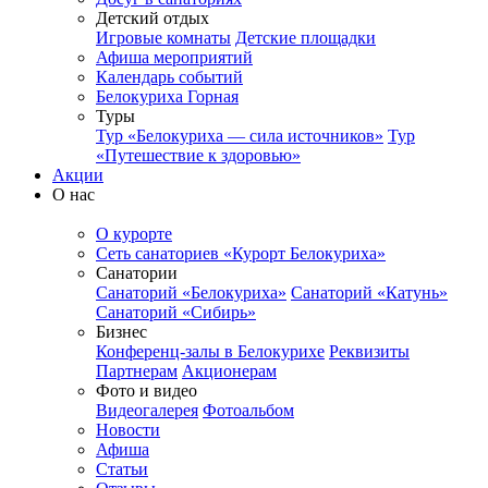
Детский отдых
Игровые комнаты
Детские площадки
Афиша мероприятий
Календарь событий
Белокуриха Горная
Туры
Тур «Белокуриха — сила источников»
Тур
«Путешествие к здоровью»
Акции
О нас
О курорте
Сеть санаториев «Курорт Белокуриха»
Санатории
Санаторий «Белокуриха»
Санаторий «Катунь»
Санаторий «Сибирь»
Бизнес
Конференц-залы в Белокурихе
Реквизиты
Партнерам
Акционерам
Фото и видео
Видеогалерея
Фотоальбом
Новости
Афиша
Статьи