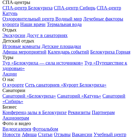
СПА-центры
СПА-центр Белокуриха
СПА-центр Сибирь
СПА-центр
Катунь
Оздоровительный центр Водный мир
Лечебные факторы
курорта
Наши врачи
Термальная вода
Отдых
Экскурсии
Досуг в санаториях
Детский отдых
Игровые комнаты
Детские площадки
Афиша мероприятий
Календарь событий
Белокуриха Горная
Туры
Тур «Белокуриха — сила источников»
Тур «Путешествие к
здоровью»
Акции
О нас
О курорте
Сеть санаториев «Курорт Белокуриха»
Санатории
Санаторий «Белокуриха»
Санаторий «Катунь»
Санаторий
«Сибирь»
Бизнес
Конференц-залы в Белокурихе
Реквизиты
Партнерам
Акционерам
Фото и видео
Видеогалерея
Фотоальбом
Новости
Афиша
Статьи
Отзывы
Вакансии
Учебный центр