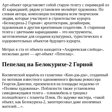
Арт-объект представляет собой старую телегу с пирамидой из
45 карандашей, рядом установлен мольберт художника. По
словам автора, композиция посвящена всем творческим
людям, которые участвуют в строительстве курорта
«Белокуриха-2 Горная»: архитекторам, дизайнерам,
художникам и другим креативным создателям. А старинная
телега с цветными карандашами – это инструменты,
заготовленные для создания культурных, туристических и
оздоровительных объектов будущего курорта.
Метрах в ста от объекта находится «Андреевская слобода»,
несколько далее — арт-объект «Пепелац».
Пепелац на Белокурихе-2 Горной
Космический корабль из галактики «Кин-дза-дза», созданный
по мотивам известного одноименного фильма режиссера
Георгия Данелии, приземлился на площадке недалеко от
«Поляны художника». Поблизости также установлена
самодвижущаяся телега – плюкмобиль и трицикл
полицейского с планеты Плюк. По задумке мастера, «такой
объект, как Белокуриха-2, заинтересовал даже иноземных
жителей…».