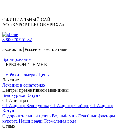
ОФИЦИАЛЬНЫЙ САЙТ
АО «КУРОРТ БЕЛОКУРИХА»
8 800 707 51 82
Звонок по
бесплатный
Бронирование
ПЕРЕЗВОНИТЕ МНЕ
Путёвки
Номера / Цены
Лечение
Лечение в санаториях
Центры превентивной медицины
Белокуриха
Катунь
СПА-центры
СПА-центр Белокуриха
СПА-центр Сибирь
СПА-центр
Катунь
Оздоровительный центр Водный мир
Лечебные факторы
курорта
Наши врачи
Термальная вода
Отдых