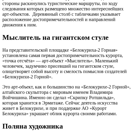
стороны раскинулись туристические маршруты, по ходу
следования которых размещено множество интереснейших
арт-объектов. Деревянный столб с табличками указывает
расположение достопримечательностей и направлений
движения к ним.
Мыслитель на гигантском стуле
На представительской площадке «Белокуриха-2 Горная»
установлена самая первая достопримечательность курорта,
«точка отсчёта» — арт-объект «Мыслитель». Маленький
человечек, задумчиво присевший на гигантском стуле,
олицетворяет собой высоту и смелость помыслов создателей
«Белокурихи-2 Горной».
Это арт-объект, как и большинство на «Белокурихе-2 Горной»,
алтайского скульптора с мировым именем Владимира
Войчишина. Именно он сделал «Скрипку Ротшильда»,
которая хранится в Эрмитаже. Сейчас деятель искусства
живет в Белокурихе, и при поддержке АО «Курорт
Белокуриха» украшает облик курорта своими работами.
Поляна художника