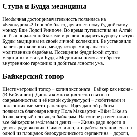
Ступа и Будда медицины
Необычная достопримечательность появилась на
«Белокурихе-2 Горной» благодаря известному буддийскому
монаху Еше Лодой Ринпоче. Во время путешествия на Алтай
он был поражен пейзажами и решил подарить курорту статую
Будды медицины из своей личной коллекции. Ее установили
на четырех колоннах, между которыми вращаются
молитвенные барабаны. Посещение буддийской ступы
медицины и статуи Будды Медицины помогает обрести
внутреннюю гармонию и добиться ясности ума.
Байкерский топор
Шестиметровый топор – копия экспоната «Байкер как икона»
(В.Войчишин). Данная композиция тесно связана с
современностью и её новой субкультурой – любителями и
поклонниками мототранспорта. Идея данной работы
появилась благодаря клипу Пола Маккартни «Biker Like an
Icon», который посвящен байкерам. На топоре разместились
все байкерские эмблемы и девиз — «Жизнь ради дороги и
дорога ради жизни». Символично, что работа установлена на
одной из площадок белокурихинского серпантина – дороги,