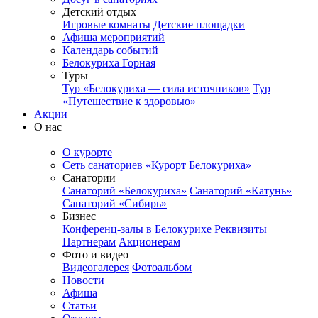
Детский отдых
Игровые комнаты
Детские площадки
Афиша мероприятий
Календарь событий
Белокуриха Горная
Туры
Тур «Белокуриха — сила источников»
Тур
«Путешествие к здоровью»
Акции
О нас
О курорте
Сеть санаториев «Курорт Белокуриха»
Санатории
Санаторий «Белокуриха»
Санаторий «Катунь»
Санаторий «Сибирь»
Бизнес
Конференц-залы в Белокурихе
Реквизиты
Партнерам
Акционерам
Фото и видео
Видеогалерея
Фотоальбом
Новости
Афиша
Статьи