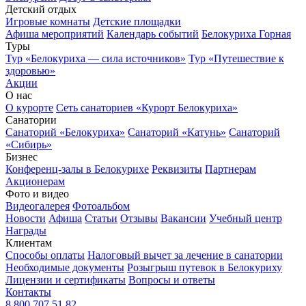
Детский отдых
Игровые комнаты
Детские площадки
Афиша мероприятий
Календарь событий
Белокуриха Горная
Туры
Тур «Белокуриха — сила источников»
Тур «Путешествие к
здоровью»
Акции
О нас
О курорте
Сеть санаториев «Курорт Белокуриха»
Санатории
Санаторий «Белокуриха»
Санаторий «Катунь»
Санаторий
«Сибирь»
Бизнес
Конференц-залы в Белокурихе
Реквизиты
Партнерам
Акционерам
Фото и видео
Видеогалерея
Фотоальбом
Новости
Афиша
Статьи
Отзывы
Вакансии
Учебный центр
Награды
Клиентам
Способы оплаты
Налоговый вычет за лечение в санатории
Необходимые документы
Розыгрыш путевок в Белокуриху
Лицензии и сертификаты
Вопросы и ответы
Контакты
8 800 707 51 82