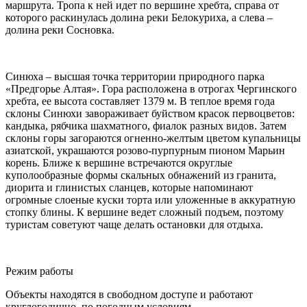
маршрута. Тропа к ней идет по вершине хребта, справа от
которого раскинулась долина реки Белокуриха, а слева –
долина реки Сосновка.
Синюха – высшая точка территории природного парка
«Предгорье Алтая». Гора расположена в отрогах Чергинского
хребта, ее высота составляет 1379 м. В теплое время года
склоны Синюхи завораживает буйством красок первоцветов:
кандыка, рябчика шахматного, фиалок разных видов. Затем
склоны горы загораются огненно-желтым цветом купальницы
азиатской, украшаются розово-пурпурным пионом Марьин
корень. Ближе к вершине встречаются округлые
куполообразные формы скальных обнажений из гранита,
диорита и глинистых сланцев, которые напоминают
огромные слоеные куски торта или уложенные в аккуратную
стопку блины. К вершине ведет сложный подъем, поэтому
туристам советуют чаще делать остановки для отдыха.
Режим работы
Объекты находятся в свободном доступе и работают
круглогодично, по погодным условиям.