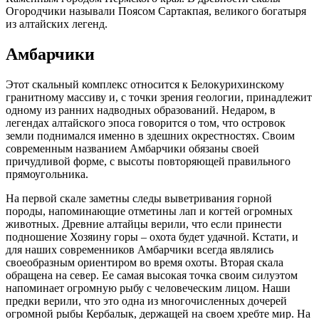
Огородчики называли Поясом Сартакпая, великого богатыря
из алтайских легенд.
Амбарчики
Этот скальный комплекс относится к Белокурихинскому
гранитному массиву и, с точки зрения геологии, принадлежит
одному из ранних надводных образований. Недаром, в
легендах алтайского эпоса говорится о том, что островок
земли поднимался именно в здешних окрестностях. Своим
современным названием Амбарчики обязаны своей
причудливой форме, с высоты повторяющей правильного
прямоугольника.
На первой скале заметны следы выветривания горной
породы, напоминающие отметины лап и когтей огромных
животных. Древние алтайцы верили, что если принести
подношение Хозяину горы – охота будет удачной. Кстати, и
для наших современников Амбарчики всегда являлись
своеобразным ориентиром во время охоты. Вторая скала
обращена на север. Ее самая высокая точка своим силуэтом
напоминает огромную рыбу с человеческим лицом. Наши
предки верили, что это одна из многочисленных дочерей
огромной рыбы Кербалык, держащей на своем хребте мир. На