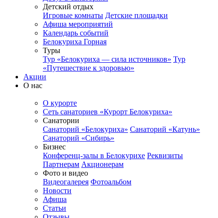
Детский отдых
Игровые комнаты
Детские площадки
Афиша мероприятий
Календарь событий
Белокуриха Горная
Туры
Тур «Белокуриха — сила источников»
Тур
«Путешествие к здоровью»
Акции
О нас
О курорте
Сеть санаториев «Курорт Белокуриха»
Санатории
Санаторий «Белокуриха»
Санаторий «Катунь»
Санаторий «Сибирь»
Бизнес
Конференц-залы в Белокурихе
Реквизиты
Партнерам
Акционерам
Фото и видео
Видеогалерея
Фотоальбом
Новости
Афиша
Статьи
Отзывы