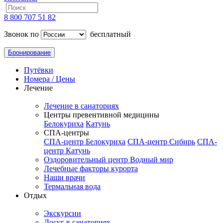
8 800 707 51 82
Звонок по
бесплатный
Бронирование
Путёвки
Номера / Цены
Лечение
Лечение в санаториях
Центры превентивной медицины
Белокуриха
Катунь
СПА-центры
СПА-центр Белокуриха
СПА-центр Сибирь
СПА-
центр Катунь
Оздоровительный центр Водный мир
Лечебные факторы курорта
Наши врачи
Термальная вода
Отдых
Экскурсии
Досуг в санаториях