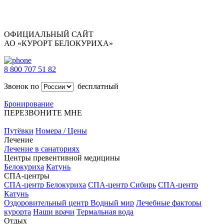
ОФИЦИАЛЬНЫЙ САЙТ
АО «КУРОРТ БЕЛОКУРИХА»
8 800 707 51 82
Звонок по
бесплатный
Бронирование
ПЕРЕЗВОНИТЕ МНЕ
Путёвки
Номера / Цены
Лечение
Лечение в санаториях
Центры превентивной медицины
Белокуриха
Катунь
СПА-центры
СПА-центр Белокуриха
СПА-центр Сибирь
СПА-центр
Катунь
Оздоровительный центр Водный мир
Лечебные факторы
курорта
Наши врачи
Термальная вода
Отдых