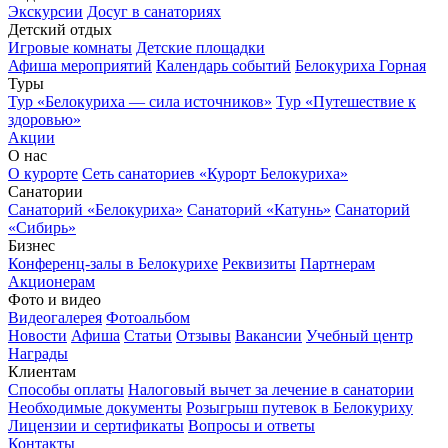
Экскурсии
Досуг в санаториях
Детский отдых
Игровые комнаты
Детские площадки
Афиша мероприятий
Календарь событий
Белокуриха Горная
Туры
Тур «Белокуриха — сила источников»
Тур «Путешествие к
здоровью»
Акции
О нас
О курорте
Сеть санаториев «Курорт Белокуриха»
Санатории
Санаторий «Белокуриха»
Санаторий «Катунь»
Санаторий
«Сибирь»
Бизнес
Конференц-залы в Белокурихе
Реквизиты
Партнерам
Акционерам
Фото и видео
Видеогалерея
Фотоальбом
Новости
Афиша
Статьи
Отзывы
Вакансии
Учебный центр
Награды
Клиентам
Способы оплаты
Налоговый вычет за лечение в санатории
Необходимые документы
Розыгрыш путевок в Белокуриху
Лицензии и сертификаты
Вопросы и ответы
Контакты