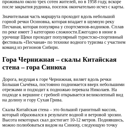
проживало около трех сотен жителей, но в 1958 году, вскоре
после закрытия рудника, поселок окончательно исчез с карты.
Значительная часть маршрута проходит вдоль небольшой
горной речки Осиновка, которая впадает в шумную реку
Песчаная, которая популярна у спортсменов-водников. Сплав
по реке имеет 3 категорию сложности.Ежегодно в июне в
урочище Щеки проходит популярный туристско-спортивный
фестиваль «Песчаная» по технике водного туризма с участием
команд из регионов Сибири.
Гора Чернижная – скалы Китайская
стена – гора Синюха
Дорога, ведущая к горе Чернижная, виляет вдоль речки
Большая Сычёвка, постоянно поднимается вверх небольшими
отрезками и подходит к подножью перевала Николаев. На
подходе к вершине с гребней открывается великолепный вид
на долину и гору Сухая Грива.
Скалы Китайская стена – это большой гранитный массив,
который образовался в результате водной и ветровой эрозии.
Высота некоторых скал достигает 10-12 метров. Поднявшись,
можно полюбоваться видом на Синюху, следующую точку