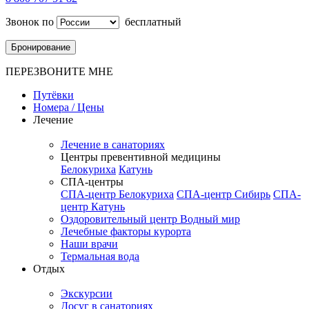
Звонок по
бесплатный
Бронирование
ПЕРЕЗВОНИТЕ МНЕ
Путёвки
Номера / Цены
Лечение
Лечение в санаториях
Центры превентивной медицины
Белокуриха
Катунь
СПА-центры
СПА-центр Белокуриха
СПА-центр Сибирь
СПА-
центр Катунь
Оздоровительный центр Водный мир
Лечебные факторы курорта
Наши врачи
Термальная вода
Отдых
Экскурсии
Досуг в санаториях