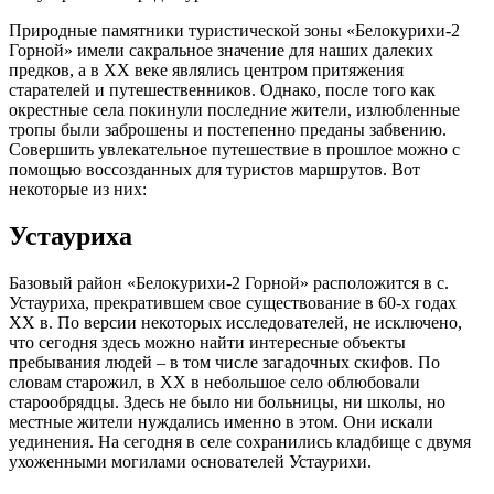
Природные памятники туристической зоны «Белокурихи-2
Горной» имели сакральное значение для наших далеких
предков, а в XX веке являлись центром притяжения
старателей и путешественников. Однако, после того как
окрестные села покинули последние жители, излюбленные
тропы были заброшены и постепенно преданы забвению.
Совершить увлекательное путешествие в прошлое можно с
помощью воссозданных для туристов маршрутов. Вот
некоторые из них:
Устауриха
Базовый район «Белокурихи-2 Горной» расположится в с.
Устауриха, прекратившем свое существование в 60-х годах
ХХ в. По версии некоторых исследователей, не исключено,
что сегодня здесь можно найти интересные объекты
пребывания людей – в том числе загадочных скифов. По
словам старожил, в ХХ в небольшое село облюбовали
старообрядцы. Здесь не было ни больницы, ни школы, но
местные жители нуждались именно в этом. Они искали
уединения. На сегодня в селе сохранились кладбище с двумя
ухоженными могилами основателей Устаурихи.