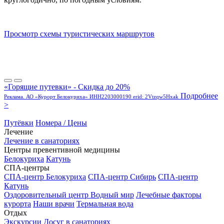
Просмотр схемы туристических маршрутов
«Горящие путевки» - Скидка до 20%
Подробнее
Реклама. АО «Курорт Белокуриха» ИНН2203000190 erid: 2Vtzqw5Hxak
>
Путёвки
Номера / Цены
Лечение
Лечение в санаториях
Центры превентивной медицины
Белокуриха
Катунь
СПА-центры
СПА-центр Белокуриха
СПА-центр Сибирь
СПА-центр
Катунь
Оздоровительный центр Водный мир
Лечебные факторы
курорта
Наши врачи
Термальная вода
Отдых
Экскурсии
Досуг в санаториях