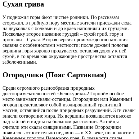
Сухая грива
У подножия горы бьют чистые родники. По рассказам
сторожил, в грибную пору местные жители приезжали сюда
на двуколках с бочками и до краев наполняли их груздями.
Поскольку второе название груздей – сухой гриб, гору и
прозвали – Сухая. Вторая версия происхождения названия
связана с особенностями местности: после дождей пологая
вершина горы хорошо продувается, оставляя дорогу к ней
сухой, в то время как окружающие пространства остаются
заболоченными.
Огородчики (Пояс Сартакпая)
Среди огромного разнообразия природных
достопримечательностей «Белокурихи-2 Горной» особое
место занимают скалы-останцы. Огородчики или Каменный
огород представляют собой изолированный гранитный
массив, оставшийся после природных разрушений. Эти скалы
видели сотворение мира. Их вершины возвышаются высоко
над тайгой и видны на большом расстоянии. Алтайцы
считали эти скалы священными. Название Огородчики
появилось относительно недавно — в ХХ веке, по аналогии с
Каменным городом Пермского края. В древности скалы