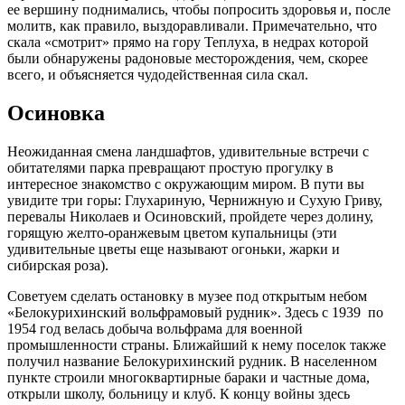
ее вершину поднимались, чтобы попросить здоровья и, после
молитв, как правило, выздоравливали. Примечательно, что
скала «смотрит» прямо на гору Теплуха, в недрах которой
были обнаружены радоновые месторождения, чем, скорее
всего, и объясняется чудодейственная сила скал.
Осиновка
Неожиданная смена ландшафтов, удивительные встречи с
обитателями парка превращают простую прогулку в
интересное знакомство с окружающим миром. В пути вы
увидите три горы: Глухариную, Чернижную и Сухую Гриву,
перевалы Николаев и Осиновский, пройдете через долину,
горящую желто-оранжевым цветом купальницы (эти
удивительные цветы еще называют огоньки, жарки и
сибирская роза).
Советуем сделать остановку в музее под открытым небом
«Белокурихинский вольфрамовый рудник». Здесь с 1939 по
1954 год велась добыча вольфрама для военной
промышленности страны. Ближайший к нему поселок также
получил название Белокурихинский рудник. В населенном
пункте строили многоквартирные бараки и частные дома,
открыли школу, больницу и клуб. К концу войны здесь