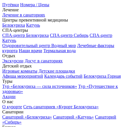
Путёвки
Номера / Цены
Лечение
Лечение в санаториях
Центры превентивной медицины
Белокуриха
Катунь
СПА-центры
СПА-центр Белокуриха
СПА-центр Сибирь
СПА-центр
Катунь
Оздоровительный центр Водный мир
Лечебные факторы
курорта
Наши врачи
Термальная вода
Отдых
Экскурсии
Досуг в санаториях
Детский отдых
Игровые комнаты
Детские площадки
Афиша мероприятий
Календарь событий
Белокуриха Горная
Туры
Тур «Белокуриха — сила источников»
Тур «Путешествие к
здоровью»
Акции
О нас
О курорте
Сеть санаториев «Курорт Белокуриха»
Санатории
Санаторий «Белокуриха»
Санаторий «Катунь»
Санаторий
«Сибирь»