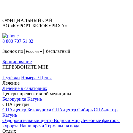
ОФИЦИАЛЬНЫЙ САЙТ
АО «КУРОРТ БЕЛОКУРИХА»
8 800 707 51 82
Звонок по
бесплатный
Бронирование
ПЕРЕЗВОНИТЕ МНЕ
Путёвки
Номера / Цены
Лечение
Лечение в санаториях
Центры превентивной медицины
Белокуриха
Катунь
СПА-центры
СПА-центр Белокуриха
СПА-центр Сибирь
СПА-центр
Катунь
Оздоровительный центр Водный мир
Лечебные факторы
курорта
Наши врачи
Термальная вода
Отдых