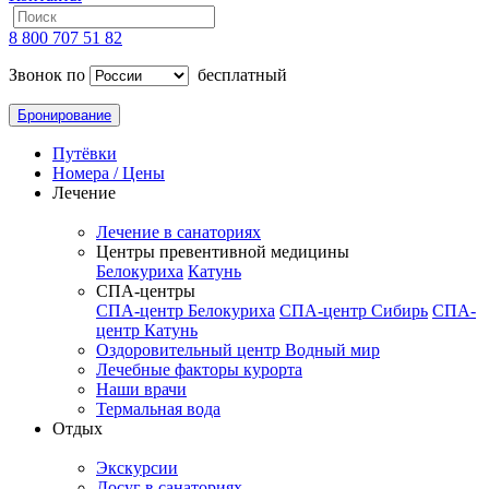
8 800 707 51 82
Звонок по
бесплатный
Бронирование
Путёвки
Номера / Цены
Лечение
Лечение в санаториях
Центры превентивной медицины
Белокуриха
Катунь
СПА-центры
СПА-центр Белокуриха
СПА-центр Сибирь
СПА-
центр Катунь
Оздоровительный центр Водный мир
Лечебные факторы курорта
Наши врачи
Термальная вода
Отдых
Экскурсии
Досуг в санаториях