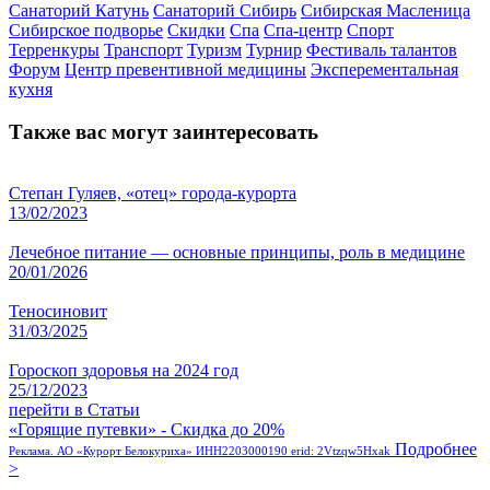
Санаторий Катунь
Санаторий Сибирь
Сибирская Масленица
Сибирское подворье
Скидки
Спа
Спа-центр
Спорт
Терренкуры
Транспорт
Туризм
Турнир
Фестиваль талантов
Форум
Центр превентивной медицины
Эксперементальная
кухня
Также вас могут заинтересовать
Степан Гуляев, «отец» города-курорта
13/02/2023
Лечебное питание — основные принципы, роль в медицине
20/01/2026
Теносиновит
31/03/2025
Гороскоп здоровья на 2024 год
25/12/2023
перейти в Статьи
«Горящие путевки» - Скидка до 20%
Подробнее
Реклама. АО «Курорт Белокуриха» ИНН2203000190 erid: 2Vtzqw5Hxak
>