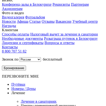
Бизнес
Конференц-залы в Белокурихе
Реквизиты
Партнерам
Акционерам
Фото и видео
Видеогалерея
Фотоальбом
Новости
Афиша
Статьи
Отзывы
Вакансии
Учебный центр
Награды
Клиентам
Способы оплаты
Налоговый вычет за лечение в санатории
Необходимые документы
Розыгрыш путевок в Белокуриху
Лицензии и сертификаты
Вопросы и ответы
Контакты
8 800 707 51 82
Звонок по
бесплатный
Бронирование
ПЕРЕЗВОНИТЕ МНЕ
Путёвки
Номера / Цены
Лечение
Лечение в санаториях
Центры превентивной медицины