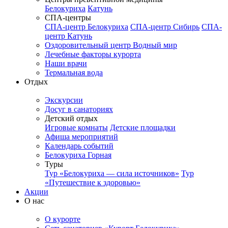
Белокуриха
Катунь
СПА-центры
СПА-центр Белокуриха
СПА-центр Сибирь
СПА-
центр Катунь
Оздоровительный центр Водный мир
Лечебные факторы курорта
Наши врачи
Термальная вода
Отдых
Экскурсии
Досуг в санаториях
Детский отдых
Игровые комнаты
Детские площадки
Афиша мероприятий
Календарь событий
Белокуриха Горная
Туры
Тур «Белокуриха — сила источников»
Тур
«Путешествие к здоровью»
Акции
О нас
О курорте