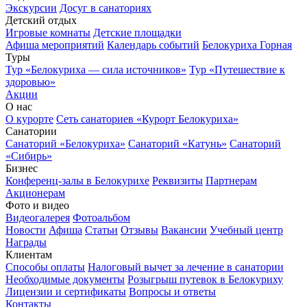
Экскурсии
Досуг в санаториях
Детский отдых
Игровые комнаты
Детские площадки
Афиша мероприятий
Календарь событий
Белокуриха Горная
Туры
Тур «Белокуриха — сила источников»
Тур «Путешествие к
здоровью»
Акции
О нас
О курорте
Сеть санаториев «Курорт Белокуриха»
Санатории
Санаторий «Белокуриха»
Санаторий «Катунь»
Санаторий
«Сибирь»
Бизнес
Конференц-залы в Белокурихе
Реквизиты
Партнерам
Акционерам
Фото и видео
Видеогалерея
Фотоальбом
Новости
Афиша
Статьи
Отзывы
Вакансии
Учебный центр
Награды
Клиентам
Способы оплаты
Налоговый вычет за лечение в санатории
Необходимые документы
Розыгрыш путевок в Белокуриху
Лицензии и сертификаты
Вопросы и ответы
Контакты