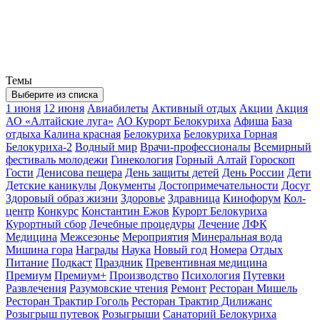
Темы
Выберите из списка
1 июня
12 июня
Авиабилеты
Активный отдых
Акции
Акция
АО «Алтайские луга»
АО Курорт Белокуриха
Афиша
База
отдыха Калина красная
Белокуриха
Белокуриха Горная
Белокуриха-2
Водный мир
Врачи-профессионалы
Всемирный
фестиваль молодежи
Гинекология
Горный Алтай
Гороскоп
Гости
Денисова пещера
День защиты детей
День России
Дети
Детские каникулы
Документы
Достопримечательности
Досуг
Здоровый образ жизни
Здоровье
Здравница
Кинофорум
Кол-
центр
Конкурс
Константин Ежов
Курорт Белокуриха
Курортный сбор
Лечебные процедуры
Лечение
ЛФК
Медицина
Межсезонье
Мероприятия
Минеральная вода
Мишина гора
Награды
Наука
Новый год
Номера
Отдых
Питание
Подкаст
Праздник
Превентивная медицина
Премиум
Премиум+
Производство
Психология
Путевки
Развлечения
Разумовские чтения
Ремонт
Ресторан Мишель
Ресторан Трактир Гоголь
Ресторан Трактир Дилижанс
Розыгрыш путевок
Розыгрыши
Санаторий Белокуриха