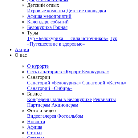
Детский отдых
Игровые комнаты
Детские площадки
Афиша мероприятий
Календарь событий
Белокуриха Горная
Туры
Тур «Белокуриха — сила источников»
Тур
«Путешествие к здоровью»
Акции
О нас
О курорте
Сеть санаториев «Курорт Белокуриха»
Санатории
Санаторий «Белокуриха»
Санаторий «Катунь»
Санаторий «Сибирь»
Бизнес
Конференц-залы в Белокурихе
Реквизиты
Партнерам
Акционерам
Фото и видео
Видеогалерея
Фотоальбом
Новости
Афиша
Статьи