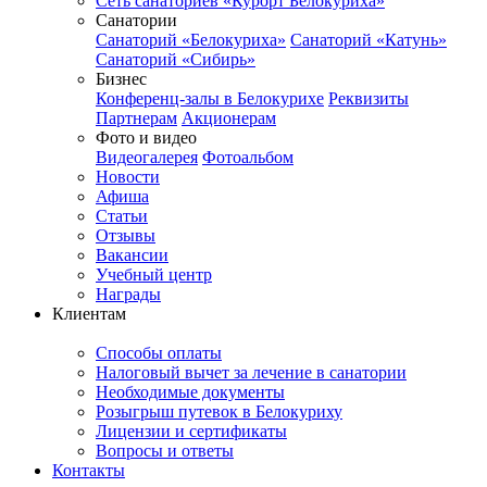
Сеть санаториев «Курорт Белокуриха»
Санатории
Санаторий «Белокуриха»
Санаторий «Катунь»
Санаторий «Сибирь»
Бизнес
Конференц-залы в Белокурихе
Реквизиты
Партнерам
Акционерам
Фото и видео
Видеогалерея
Фотоальбом
Новости
Афиша
Статьи
Отзывы
Вакансии
Учебный центр
Награды
Клиентам
Способы оплаты
Налоговый вычет за лечение в санатории
Необходимые документы
Розыгрыш путевок в Белокуриху
Лицензии и сертификаты
Вопросы и ответы
Контакты