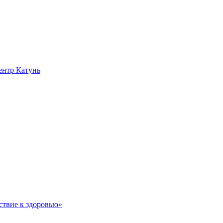
нтр Катунь
ствие к здоровью»