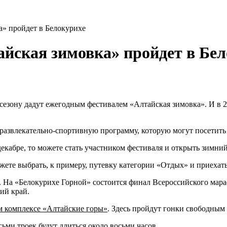
а» пройдет в Белокурихе
йская зимовка» пройдет в Бел
сезону дадут ежегодным фестивалем «Алтайская зимовка». И в 2
и развлекательно-спортивную программу, которую могут посетит
декабре, то можете стать участником фестиваля и открыть зимни
ожете выбрать, к примеру, путевку категории «Отдых» и приехат
ов. На «Белокурихе Горной» состоится финал Всероссийского ма
ий край.
 комплексе «Алтайские горы»
. Здесь пройдут гонки свободным
ми троек будут длиться около восьми часов.