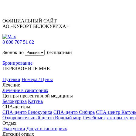
ОФИЦИАЛЬНЫЙ САЙТ
АО «КУРОРТ БЕЛОКУРИХА»
8 800 707 51 82
Звонок по
бесплатный
Бронирование
ПЕРЕЗВОНИТЕ МНЕ
Путёвки
Номера / Цены
Лечение
Лечение в санаториях
Центры превентивной медицины
Белокуриха
Катунь
СПА-центры
СПА-центр Белокуриха
СПА-центр Сибирь
СПА-центр Катун
Оздоровительный центр Водный мир
Лечебные факторы курор
Отдых
Экскурсии
Досуг в санаториях
Детский отдых