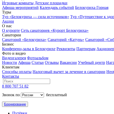
Игровые комнаты
Детские площадки
Афиша мероприятий
Календарь событий
Белокуриха Горная
Туры
Тур «Белокуриха — сила источников»
Тур «Путешествие к здо
Акции
О нас
О курорте
Сеть санаториев «Курорт Белокуриха»
Санатории
Санаторий «Белокуриха»
Санаторий «Катунь»
Санаторий «Си
Бизнес
Конференц-залы в Белокурихе
Реквизиты
Партнерам
Акционе
Фото и видео
Видеогалерея
Фотоальбом
Новости
Афиша
Статьи
Отзывы
Вакансии
Учебный центр
Наг
Клиентам
Способы оплаты
Налоговый вычет за лечение в санатории
Нео
Контакты
8 800 707 51 82
Звонок по
бесплатный
Бронирование
Путёвки