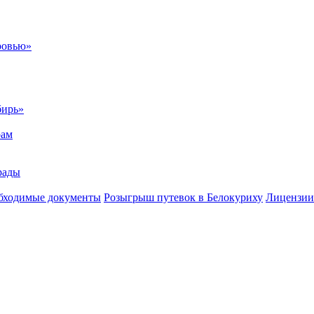
ровью»
бирь»
рам
рады
бходимые документы
Розыгрыш путевок в Белокуриху
Лицензии