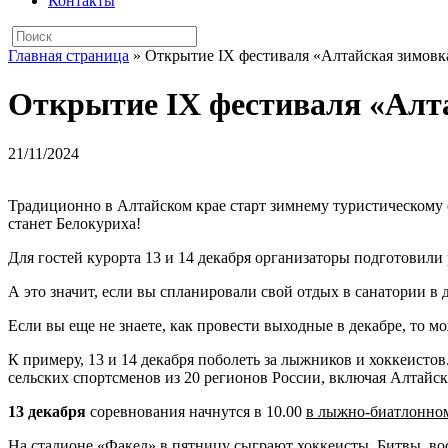
Контакты
Главная страница
»
Открытие IX фестиваля «Алтайская зимовк
Открытие IX фестиваля «Алта
21/11/2024
Традиционно в Алтайском крае старт зимнему туристическому 
станет Белокуриха!
Для гостей курорта 13 и 14 декабря организаторы подготовил
А это значит, если вы спланировали свой отдых в санатории в 
Если вы еще не знаете, как провести выходные в декабре, то м
К примеру, 13 и 14 декабря поболеть за лыжников и хоккеист
сельских спортсменов из 20 регионов России, включая Алтайск
13 декабря
соревнования начнутся в 10.00
в лыжно-биатлонном
На
стадионе «Факел»
в пятницу сыграют хоккеисты. Битвы вось