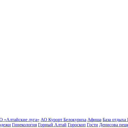
О «Алтайские луга»
АО Курорт Белокуриха
Афиша
База отдыха
одежи
Гинекология
Горный Алтай
Гороскоп
Гости
Денисова пещ