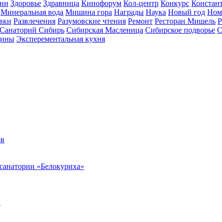
зни
Здоровье
Здравница
Кинофорум
Кол-центр
Конкурс
Констан
Минеральная вода
Мишина гора
Награды
Наука
Новый год
Ном
вки
Развлечения
Разумовские чтения
Ремонт
Ресторан Мишель
Р
Санаторий Сибирь
Сибирская Масленица
Сибирское подворье
С
цины
Эксперементальная кухня
ов
 санатории «Белокуриха»
>