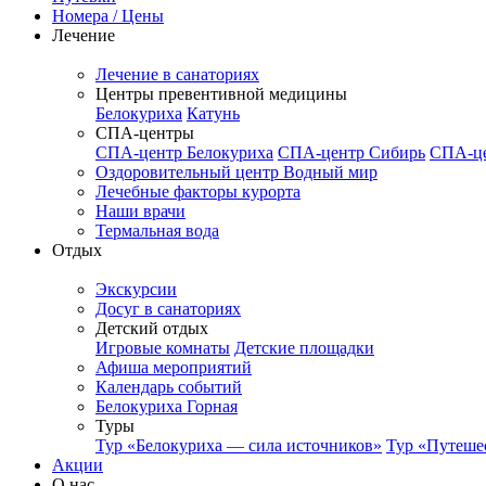
Номера / Цены
Лечение
Лечение в санаториях
Центры превентивной медицины
Белокуриха
Катунь
СПА-центры
СПА-центр Белокуриха
СПА-центр Сибирь
СПА-це
Оздоровительный центр Водный мир
Лечебные факторы курорта
Наши врачи
Термальная вода
Отдых
Экскурсии
Досуг в санаториях
Детский отдых
Игровые комнаты
Детские площадки
Афиша мероприятий
Календарь событий
Белокуриха Горная
Туры
Тур «Белокуриха — сила источников»
Тур «Путеше
Акции
О нас