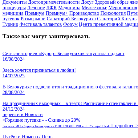
Документы
Достопримечательности
Досуг
Здоровый образ жи
процедуры
Лечение
ЛФК
Медицина
Межсезонье
Мероприятия
медицина
Премиум
Премиум+
Производство
Психология
Путе
путевок
Розыгрыши
Санаторий Белокуриха
Санаторий Катунь
Турнир
Фестиваль талантов
Форум
Центр превентивной меди
Также вас могут заинтересовать
Сеть санаториев «Курорт Белокуриха» запустила подкаст
16/08/2024
Здесь хочется признаться в любви!
14/07/2025
В Белокурихе подвели итоги традиционного фестиваля талант
28/08/2024
На праздничных выходных – в театр! Расписание спектаклей в
24/12/2024
перейти в Новости
«Горящие путевки» - Скидка до 20%
Подробнее 
Реклама. АО «Курорт Белокуриха» ИНН2203000190 erid: 2Vtzqw5Hxak
Путёвки
Номера / Цены