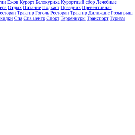
тин Ежов
Курорт Белокуриха
Курортный сбор
Лечебные
ера
Отдых
Питание
Подкаст
Праздник
Превентивная
есторан Трактир Гоголь
Ресторан Трактир Дилижанс
Розыгрыш
кидки
Спа
Спа-центр
Спорт
Терренкуры
Транспорт
Туризм