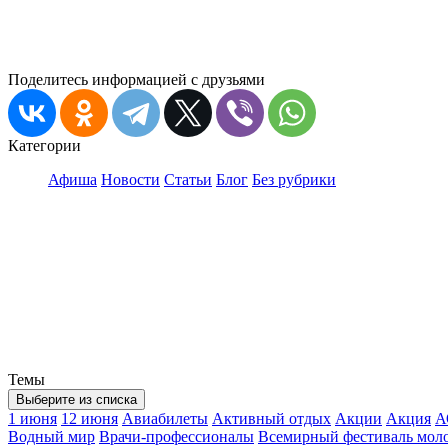
Поделитесь информацией с друзьями
Категории
Афиша
Новости
Статьи
Блог
Без рубрики
Темы
Выберите из списка
1 июня
12 июня
Авиабилеты
Активный отдых
Акции
Акция
А
Водный мир
Врачи-профессионалы
Всемирный фестиваль мол