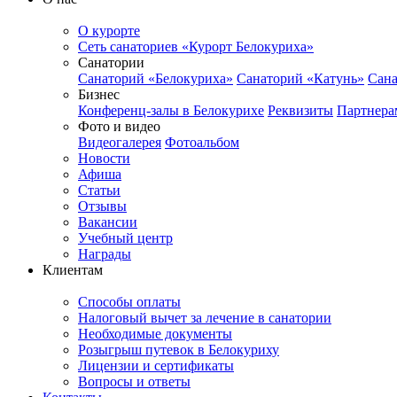
О курорте
Сеть санаториев «Курорт Белокуриха»
Санатории
Санаторий «Белокуриха»
Санаторий «Катунь»
Сана
Бизнес
Конференц-залы в Белокурихе
Реквизиты
Партнера
Фото и видео
Видеогалерея
Фотоальбом
Новости
Афиша
Статьи
Отзывы
Вакансии
Учебный центр
Награды
Клиентам
Способы оплаты
Налоговый вычет за лечение в санатории
Необходимые документы
Розыгрыш путевок в Белокуриху
Лицензии и сертификаты
Вопросы и ответы