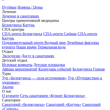
Путёвки
Номера / Цены
Лечение
Лечение в санаториях
Центры превентивной медицины
Белокуриха
Катунь
СПА-центры
СПА-центр Белокуриха
СПА-центр Сибирь
СПА-центр
Катунь
Оздоровительный центр Водный мир
Лечебные факторы
курорта
Наши врачи
Термальная вода
Отдых
Экскурсии
Досуг в санаториях
Детский отдых
Игровые комнаты
Детские площадки
Афиша мероприятий
Календарь событий
Белокуриха Горная
Туры
Тур «Белокуриха — сила источников»
Тур «Путешествие к
здоровью»
Акции
О нас
О курорте
Сеть санаториев «Курорт Белокуриха»
Санатории
Санаторий «Белокуриха»
Санаторий «Катунь»
Санаторий
«Сибирь»