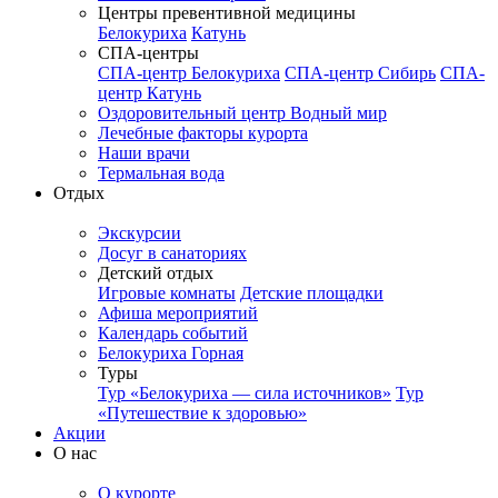
Центры превентивной медицины
Белокуриха
Катунь
СПА-центры
СПА-центр Белокуриха
СПА-центр Сибирь
СПА-
центр Катунь
Оздоровительный центр Водный мир
Лечебные факторы курорта
Наши врачи
Термальная вода
Отдых
Экскурсии
Досуг в санаториях
Детский отдых
Игровые комнаты
Детские площадки
Афиша мероприятий
Календарь событий
Белокуриха Горная
Туры
Тур «Белокуриха — сила источников»
Тур
«Путешествие к здоровью»
Акции
О нас
О курорте