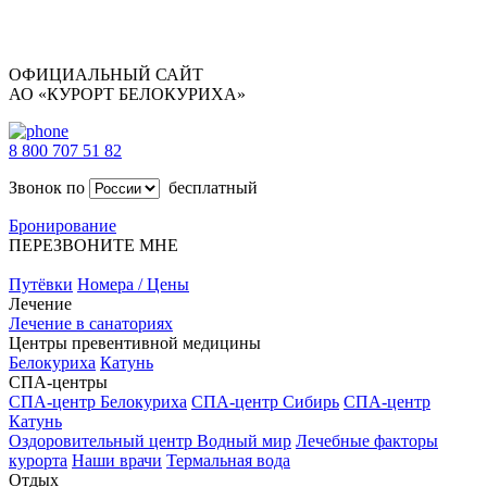
ОФИЦИАЛЬНЫЙ САЙТ
АО «КУРОРТ БЕЛОКУРИХА»
8 800 707 51 82
Звонок по
бесплатный
Бронирование
ПЕРЕЗВОНИТЕ МНЕ
Путёвки
Номера / Цены
Лечение
Лечение в санаториях
Центры превентивной медицины
Белокуриха
Катунь
СПА-центры
СПА-центр Белокуриха
СПА-центр Сибирь
СПА-центр
Катунь
Оздоровительный центр Водный мир
Лечебные факторы
курорта
Наши врачи
Термальная вода
Отдых