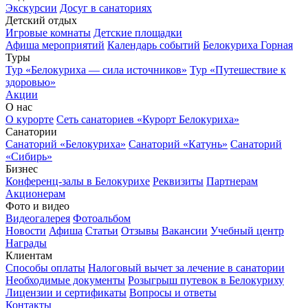
Экскурсии
Досуг в санаториях
Детский отдых
Игровые комнаты
Детские площадки
Афиша мероприятий
Календарь событий
Белокуриха Горная
Туры
Тур «Белокуриха — сила источников»
Тур «Путешествие к
здоровью»
Акции
О нас
О курорте
Сеть санаториев «Курорт Белокуриха»
Санатории
Санаторий «Белокуриха»
Санаторий «Катунь»
Санаторий
«Сибирь»
Бизнес
Конференц-залы в Белокурихе
Реквизиты
Партнерам
Акционерам
Фото и видео
Видеогалерея
Фотоальбом
Новости
Афиша
Статьи
Отзывы
Вакансии
Учебный центр
Награды
Клиентам
Способы оплаты
Налоговый вычет за лечение в санатории
Необходимые документы
Розыгрыш путевок в Белокуриху
Лицензии и сертификаты
Вопросы и ответы
Контакты