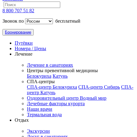
8 800 707 51 82
Звонок по
бесплатный
Бронирование
Путёвки
Номера / Цены
Лечение
Лечение в санаториях
Центры превентивной медицины
Белокуриха
Катунь
СПА-центры
СПА-центр Белокуриха
СПА-центр Сибирь
СПА-
центр Катунь
Оздоровительный центр Водный мир
Лечебные факторы курорта
Наши врачи
Термальная вода
Отдых
Экскурсии
Досуг в санаториях