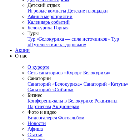
Детский отдых
Игровые комнаты
Детские площадки
Афиша мероприятий
Календарь событий
Белокуриха Горная
Туры
Тур «Белокуриха — сила источников»
Тур
«Путешествие к здоровью»
Акции
О нас
О курорте
Сеть санаториев «Курорт Белокуриха»
Санатории
Санаторий «Белокуриха»
Санаторий «Катунь»
Санаторий «Сибирь»
Бизнес
Конференц-залы в Белокурихе
Реквизиты
Партнерам
Акционерам
Фото и видео
Видеогалерея
Фотоальбом
Новости
Афиша
Статьи