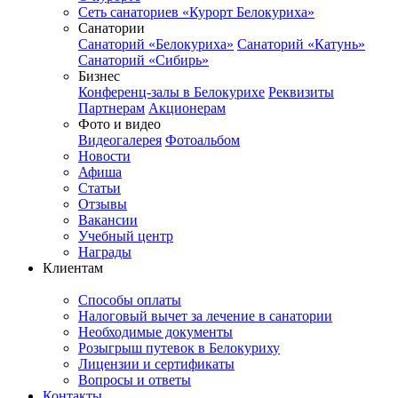
Сеть санаториев «Курорт Белокуриха»
Санатории
Санаторий «Белокуриха»
Санаторий «Катунь»
Санаторий «Сибирь»
Бизнес
Конференц-залы в Белокурихе
Реквизиты
Партнерам
Акционерам
Фото и видео
Видеогалерея
Фотоальбом
Новости
Афиша
Статьи
Отзывы
Вакансии
Учебный центр
Награды
Клиентам
Способы оплаты
Налоговый вычет за лечение в санатории
Необходимые документы
Розыгрыш путевок в Белокуриху
Лицензии и сертификаты
Вопросы и ответы
Контакты